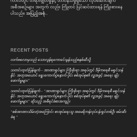
ကာလတွင် တရားမျှတမှုနှင့် တာဝန်သိမှုရှိသော လုပ်ဆောင်ချက်
အစီအစဉ်များ အတွက် လည်း ကြိုတင် ပြင်ဆင်ထားရန် ကြိုးစားနေ
ပါသည်။
အပြည့်အစုံ..
RECENT POSTS
လက်ဗလောမှသည် သောလွန်ရကောင်ေးမွန်သည့်စနစ်ဆီသို့
သတင်းထုတ်ပြန်ချက် – အာဏာရှင်များ ကြီးစိုးရာ အရပ်တွင် ဒီမိုကရေစီ မရှင်သန်
နိုင်- အတုအယောင် ရွေးကောက်ပွဲနောက် ပိုင်း စစ်အုပ်စု၏ လူ့အခွင့် အရေး ချိုး
ဖောက်မှုများ”
သတင်းထုတ်ပြန်ချက် – “အာဏာရှင်များ ကြီးစိုးရာ အရပ်တွင် ဒီမိုကရေစီ မရှင်သန်
နိုင်- အတုအယောင် ရွေးကောက်ပွဲနောက် ပိုင်း စစ်အုပ်စု၏ လူ့အခွင့် အရေး ချိုး
ဖောက်မှုများ” ဆိုသည့် အစီရင်ခံစာအကျဉ်း
“စစ်အာဏာသိမ်းတဲ့အကြောင်း စာအုပ်ရေးသူ အမေရိကန်လုပ်ငန်းရှင်တစ်ဦး ဖမ်းဆီး
ခံရ “