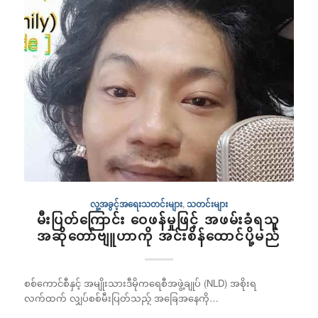
လူ့အခွင့်အရေးသတင်းများ
,
သတင်းများ
မီးပြတ်ကြောင်း ဝေဖန်မှုဖြင့် အဖမ်းခံရသူ
အဆိုတော်ဗျူဟာကို အင်းစိန်ထောင်ပို့မည်
စစ်ကောင်စီနှင့် အမျိုးသားဒီမိုကရေစီအဖွဲ့ချုပ် (NLD) အစိုးရ
လက်ထက် လျှပ်စစ်မီးပြတ်သည့် အခြေအနေကို…