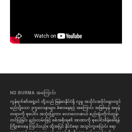
ND BURMA အကြောင်း
ကွန်ရက်၏အဖွဲ့ဝင် တို့သည် မြန်မာနိုင်ငံရှိ လူမှု အသိုင်းအဝိုင်းများတွင်
မည်သို့သော ဒုက္ခဝေဒနာများ ခံစားနေရပုံ အကြောင်း အဖြစ်မှန် အမှန်
တရားကို စုပေါင်း အသုံးပြုကာ၊ လောလောဆယ် စည်းရုံးတိုက်တွန်း
တင်ပြခြင်း နည်းလမ်းဖြင့် စစ်အစိုးရ၏ အာဏာကို စုပေါင်းစိန်ခေါ်ရန်
ကြိုးစားနေ ကြပါသည်။ ထို့အပြင် နိုင်ငံရေး အသွင်ကူးပြောင်း ရေး