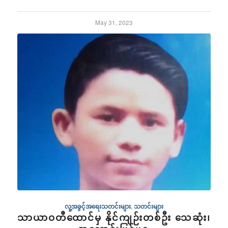
May 31, 2023
လူ့အခွင့်အရေးသတင်းများ
,
သတင်းများ
သာယာဝတီထောင်မှ နိုင်ကျဉ်းတစ်ဦး သေဆုံး၊