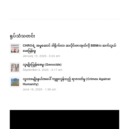
ရုပ်သံသတင်း
CHROရဲ့ အမှုဆောင် ဒါရိုက်တာ ဆလိုင်းဇာအုတ်ကို BBMက ဆက်သွယ်
မေးမြန်းမှု
January 15, 2026 - 3:24 am
လူမျိုးပြုန်းစေမှု (Genocide)
September 2, 2025 - 3:17 am
လူသားမျိုးနွယ်အပေါ် ကျူးလွန်သည့် ရာဇဝတ်မှု (Crimes Against
Humanity)
June 16, 2025 - 1:36 am