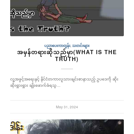
ပညာပေးကာတွန်း
,
သတင်းများ
အမှန်တရားဆိုသည်မှာ(WHAT IS THE
TRUTH)
လူ့အခွင့်အရေးနှင့် နိုင်ငံတကာလူသားချင်းစာနာသည့် ဥပဒေကို ဆိုး
ဆိုးရွားရွား ချိုးဖောက်ခံရသူ…
May 31, 2024