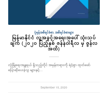
ပုံမှန်အစီရင်ခံစာ
,
အစီရင်ခံစာများ
မြန်မာနိုင်ငံ လူ့အခွင့်အရေးအပေါ် သုံးသပ်
ချက် (၂၀၂၀ ပြည့်နှစ် ဇန်နဝါရီလ မှ ဇွန်လ
အထိ)
လုံခြုံရေးအန္တရယ် ရှိသည့်တိုင် အမှန်တရားကို ရဲဝံ့စွာ ထုတ်ဖော်
ပြောဆိုပေးခဲ့သူ များနှင့်…
September 15, 2020