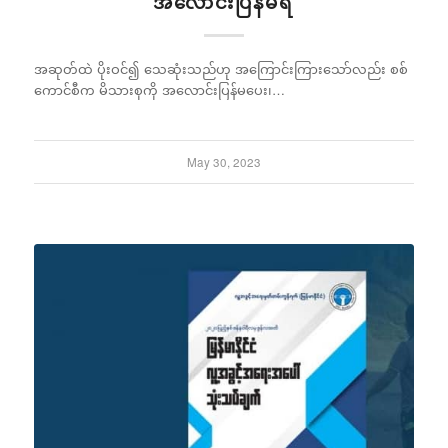
အလောင်းပြန်မရ
အဆုတ်ထဲ ပိုးဝင်၍ သေဆုံးသည်ဟု အကြောင်းကြားသော်လည်း စစ်
ကောင်စီက မိသားစုကို အလောင်းပြန်မပေး၊…
May 30, 2023