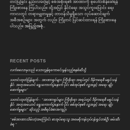
တင်ပြခြင်း နည်းလမ်းဖြင့် စစ်အစိုးရ၏ အာဏာကို စုပေါင်းစိန်ခေါ်ရန်
ကြိုးစားနေ ကြပါသည်။ ထို့အပြင် နိုင်ငံရေး အသွင်ကူးပြောင်း ရေး
ကာလတွင် တရားမျှတမှုနှင့် တာဝန်သိမှုရှိသော လုပ်ဆောင်ချက်
အစီအစဉ်များ အတွက် လည်း ကြိုတင် ပြင်ဆင်ထားရန် ကြိုးစားနေ
ပါသည်။
အပြည့်အစုံ..
RECENT POSTS
လက်ဗလောမှသည် သောလွန်ရကောင်ေးမွန်သည့်စနစ်ဆီသို့
သတင်းထုတ်ပြန်ချက် – အာဏာရှင်များ ကြီးစိုးရာ အရပ်တွင် ဒီမိုကရေစီ မရှင်သန်
နိုင်- အတုအယောင် ရွေးကောက်ပွဲနောက် ပိုင်း စစ်အုပ်စု၏ လူ့အခွင့် အရေး ချိုး
ဖောက်မှုများ”
သတင်းထုတ်ပြန်ချက် – “အာဏာရှင်များ ကြီးစိုးရာ အရပ်တွင် ဒီမိုကရေစီ မရှင်သန်
နိုင်- အတုအယောင် ရွေးကောက်ပွဲနောက် ပိုင်း စစ်အုပ်စု၏ လူ့အခွင့် အရေး ချိုး
ဖောက်မှုများ” ဆိုသည့် အစီရင်ခံစာအကျဉ်း
“စစ်အာဏာသိမ်းတဲ့အကြောင်း စာအုပ်ရေးသူ အမေရိကန်လုပ်ငန်းရှင်တစ်ဦး ဖမ်းဆီး
ခံရ “