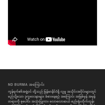
ND BURMA အကြောင်း
ကွန်ရက်၏အဖွဲ့ဝင် တို့သည် မြန်မာနိုင်ငံရှိ လူမှု အသိုင်းအဝိုင်းများတွင်
မည်သို့သော ဒုက္ခဝေဒနာများ ခံစားနေရပုံ အကြောင်း အဖြစ်မှန် အမှန်
တရားကို စုပေါင်း အသုံးပြုကာ၊ လောလောဆယ် စည်းရုံးတိုက်တွန်း