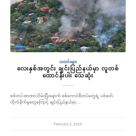
သတင်းများ
လေးနှစ်အတွင်း ချင်းပြည်နယ်မှာ လူတစ်
ထောင်နီးပါး သေဆုံး
စစ်တပ်အာဏာသိမ်းပြီးနောက် စစ်ကောင်စီတပ်တွေရဲ့ ပစ်ခတ်
တိုက်ခိုက်မှုတွေကြောင့် ချင်းပြည်နယ်မှာ…
February 2, 2025