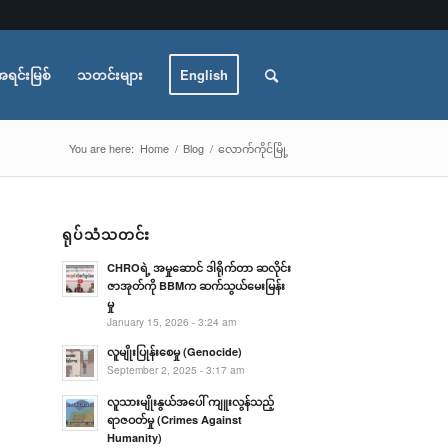
အရင်းမြစ်
သတင်းများ
English
You are here:
Home
/
Blog
/
လောက်ကိုင်မြို့
ရုပ်သံသတင်း
CHROရဲ့ အမှုဆောင် ဒါရိုက်တာ ဆလိုင်း
ဇာအုတ်ကို BBMက ဆက်သွယ်မေးမြန်း
မှု
January 15, 2026 - 3:24 am
လူမျိုးပြုန်းစေမှု (Genocide)
September 2, 2025 - 3:17 am
လူသားမျိုးနွယ်အပေါ် ကျူးလွန်သည့်
ရာဇဝတ်မှု (Crimes Against
Humanity)