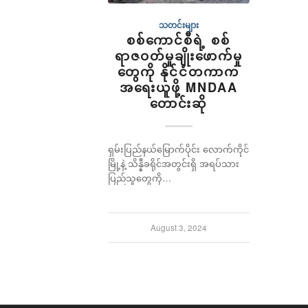
သတင်းများ
စစ်ကောင်စီရဲ့ စစ်
ရာဇဝတ်မှုချိုးဖောက်မှု
တွေကို နိုင်ငံတကာက
အရေးယူဖို့ MNDAA
တောင်းဆို
ရှမ်းပြည်နယ်မြောက်ပိုင်း လောက်ကိုင်
မြို့နဲ့ သိန္နီခရိုင်အတွင်းရှိ အရပ်သား
ပြည်သူတွေကို…
August 3, 2024