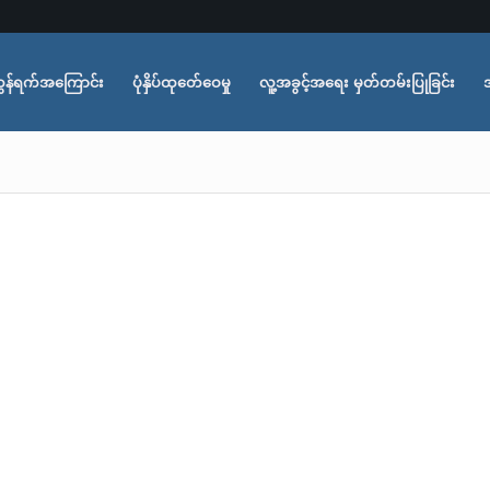
ွန်ရက်အကြောင်း
ပုံနှိပ်ထုတ်ေဝေမှု
လူ့အခွင့်အရေး မှတ်တမ်းပြုခြင်း