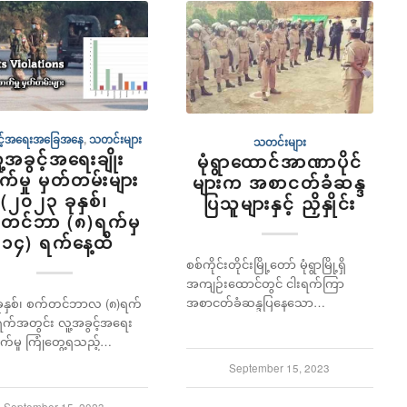
ွင့်အရေးအခြေအနေ
,
သတင်းများ
သတင်းများ
ူ့အခွင့်အရေးချိုး
မုံရွာထောင်အာဏာပိုင်
က်မှု မှတ်တမ်းများ
များက အစာငတ်ခံဆန္ဒ
(၂၀၂၃ ခုနှစ်၊
ပြသူများနှင့် ညှိနှိုင်း
တင်ဘာ (၈)ရက်မှ
(၁၄) ရက်နေ့ထိ
စစ်ကိုင်းတိုင်းမြို့တော် မုံရွာမြို့ရှိ
အကျဉ်းထောင်တွင် ငါးရက်ကြာ
အစာငတ်ခံဆန္ဒပြနေသော…
ုနှစ်၊ စက်တင်ဘာလ (၈)ရက်
)ရက်အတွင်း လူ့အခွင့်အရေး
ာက်မှု ကြုံတွေ့ရသည့်…
September 15, 2023
September 15, 2023