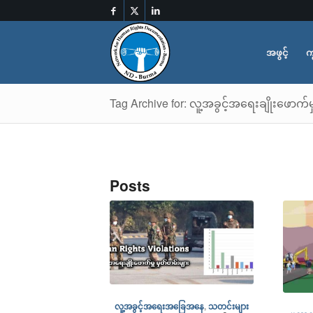
အဖွင့်
က
Tag Archive for: လူ့အခွင့်အရေးချိုးဖောက်မှ
Posts
လူ့အခွင့်အရေးအခြေအနေ
,
သတင်းများ