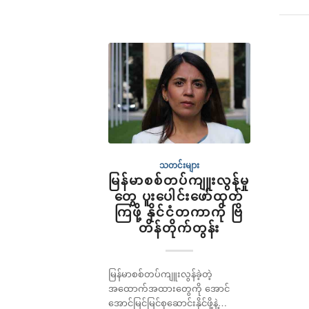
သတင်းများ
မြန်မာစစ်တပ်ကျူးလွန်မှု
တွေ ပူးပေါင်းဖော်ထုတ်
ကြဖို့ နိုင်ငံတကာကို ဗြိ
တိန်တိုက်တွန်း
မြန်မာစစ်တပ်ကျူးလွန်ခဲ့တဲ့
အထောက်အထားတွေကို အောင်
အောင်မြင်မြင်စုဆောင်းနိုင်ဖို့နဲ့…