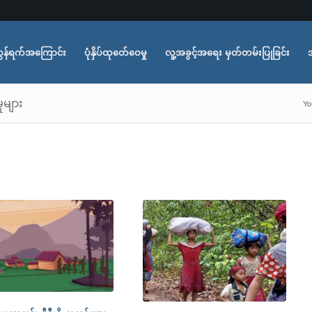
ွန်ရက်အကြောင်း
ပုံနှိပ်ထုတ်ေဝေမှု
လူ့အခွင့်အရေး မှတ်တမ်းပြုခြင်း
ုများ
Yo