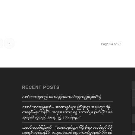
»
Page 24 of 27
RECENT POSTS
လက်ဗလောမှသည် သောလွန်ရကောင်ေးမွန်သည့်စနစ်ဆီသို့
သတင်းထုတ်ပြန်ချက် – အာဏာရှင်များ ကြီးစိုးရာ အရပ်တွင် ဒီမို
ကရေစီ မရှင်သန်နိုင်- အတုအယောင် ရွေးကောက်ပွဲနောက် ပိုင်း စစ်
အုပ်စု၏ လူ့အခွင့် အရေး ချိုးဖောက်မှုများ”
သတင်းထုတ်ပြန်ချက် – “အာဏာရှင်များ ကြီးစိုးရာ အရပ်တွင် ဒီမို
ကရေစီ မရှင်သန်နိုင်- အတုအယောင် ရွေးကောက်ပွဲနောက် ပိုင်း စစ်