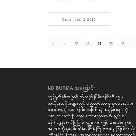
September 12, 2023
«
‹
22
23
25
26
›
24
ND BURMA အကြောင်း
ကွန်ရက်၏အဖွဲ့ဝင် တို့သည် မြန်မာနိုင်ငံရှိ လူမှု
အသိုင်းအဝိုင်းများတွင် မည်သို့သော ဒုက္ခဝေဒနာများ
ခံစားနေရပုံ အကြောင်း အဖြစ်မှန် အမှန်တရားကို
စုပေါင်း အသုံးပြုကာ၊ လောလောဆယ် စည်းရုံး
တိုက်တွန်း တင်ပြခြင်း နည်းလမ်းဖြင့် စစ်အစိုးရ၏
အာဏာကို စုပေါင်းစိန်ခေါ်ရန် ကြိုးစားနေ ကြပါသည်။
ထို့အပြင် နိုင်ငံရေး အသွင်ကူးပြောင်း ရေးကာလတွင်