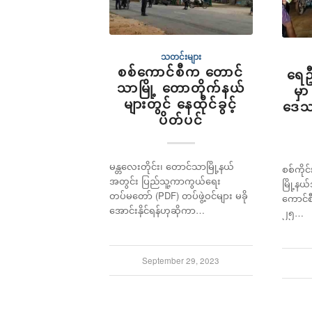
သတင်းများ
စစ်ကောင်စီက တောင်
ရေဦ
သာမြို့ တောတိုက်နယ်
မှာ
များတွင် နေထိုင်ခွင့်
ဒေသခ
ပိတ်ပင်
မန္တလေးတိုင်း၊ တောင်သာမြို့နယ်
စစ်ကိုင်
အတွင်း ပြည်သူ့ကာကွယ်ရေး
မြို့န
တပ်မတော် (PDF) တပ်ဖွဲ့ဝင်များ မခို
ကောင်
အောင်းနိုင်ရန်ဟုဆိုကာ…
၂၅…
September 29, 2023