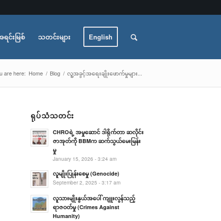
အရင်းမြစ်
သတင်းများ
English
u are here:
Home
/
Blog
/
လူ့အခွင့်အရေးချိုးဖောက်မှုများ...
ရုပ်သံသတင်း
CHROရဲ့ အမှုဆောင် ဒါရိုက်တာ ဆလိုင်း
ဇာအုတ်ကို BBMက ဆက်သွယ်မေးမြန်း
မှု
January 15, 2026 - 3:24 am
လူမျိုးပြုန်းစေမှု (Genocide)
September 2, 2025 - 3:17 am
လူသားမျိုးနွယ်အပေါ် ကျူးလွန်သည့်
ရာဇဝတ်မှု (Crimes Against
Humanity)