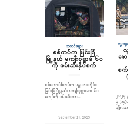
လူ့အခ
သတင်းများ
လ
စစ်တပ်က မြင်းခြံ
ဖော
မြို့နယ် မကျီးစုရွာခံ ၆၀
ကို ဖမ်းဆီးနှိပ်စက်
စက်
စစ်ကောင်စီတပ်က မန္တလေးတိုင်း၊
မြင်းခြံမြို့နယ်၊ မကျီးစုရွာသား ၆၀
၂၀၂၃ ခ
ကျော်ကို ဖမ်းဆီးကာ…
မှ (၁၄
ချိုးဖေ
September 21, 2023