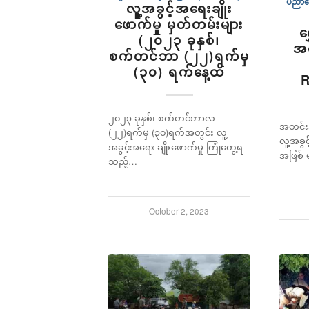
ပညာပ
လူ့အခွင့်အရေးချိုး
ဖောက်မှု မှတ်တမ်းများ
ရ
(၂၀၂၃ ခုနှစ်၊
အဓိ
စက်တင်ဘာ (၂၂)ရက်မှ
(၃၀) ရက်နေ့ထိ
၂၀၂၃ ခုနှစ်၊ စက်တင်ဘာလ
အတင်းအဓ
(၂၂)ရက်မှ (၃၀)ရက်အတွင်း လူ့
လူ့အခွင
အခွင့်အရေး ချိုးဖောက်မှု ကြုံတွေ့ရ
အဖြစ် 
သည့်…
October 2, 2023