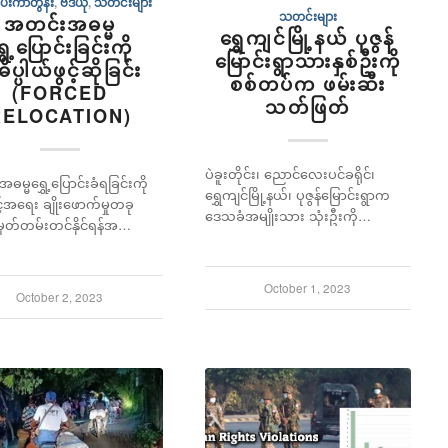
ေးကာတွန်း
,
ဗီဒီယို
,
သတင်းများ
သတင်းများ
အတင်းအဓမ္မ
ရွှေကျင်မြို့နယ် ပုဇွန်
ွှေ့ပြောင်းခြင်းကို
မြောင်းရွာသားနှစ်ဦးကို
ပ္ပါယ်ဖွင့်ဆိုခြင်း
စစ်တပ်က ဖမ်းဆီး
(FORCED
သတ်ဖြတ်
RELOCATION)
ပဲခူးတိုင်း၊ ညောင်လေးပင်ခရိုင်၊
မ္မရွှေ့ပြောင်းခံရခြင်းကို
ရွှေကျင်မြို့နယ်၊ ပုဇွန်မြောင်းရွာက
့်အရေး ချိုးဖောက်မှုတခု
ဒေသခံအမျိုးသား သုံးဦးကို…
မှတ်တမ်းတင်နိုင်ရန်အ…
October 1, 2023
October 2, 2023