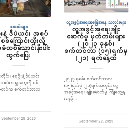
လူ့အခွင့်အရေးအခြေအနေ
,
သတင်းများ
သတင်းများ
လူ့အခွင့်အရေးချိုး
းနဲ့ ဒီပဲယင်း အစပ်
ဖောက်မှု မှတ်တမ်းများ
 စစ်ကြောင်းထိုးလို့
(၂၀၂၃ ခုနှစ်၊
ံတစ်သောင်းနီးပါး
စက်တင်ဘာ (၁၅)ရက်မှ
ထွက်ပြေး
(၂၁) ရက်နေ့ထိ
းတိုင်း၊ ရေဦးနဲ့ ဒီပဲယင်း
၂၀၂၃ ခုနှစ်၊ စက်တင်ဘာလ
ယ်အစပ်က ရွာတွေကို စစ်
(၁၅)ရက်မှ (၂၁)ရက်အတွင်း လူ့
စီတပ်က စက်တင်ဘာလ
အခွင့်အရေး ချိုးဖောက်မှု ကြုံတွေ့ရ
သည့်…
September 25, 2023
September 22, 2023