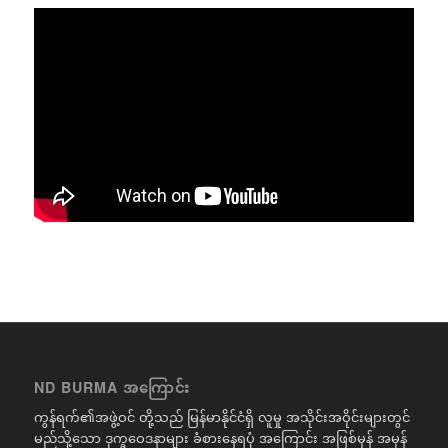
ND BURMA အကြောင်း
ကွန်ရက်၏အဖွဲ့ဝင် တို့သည် မြန်မာနိုင်ငံရှိ လူမှု အသိုင်းအဝိုင်းများတွင်
မည်သို့သော ဒုက္ခဝေဒနာများ ခံစားနေရပုံ အကြောင်း အဖြစ်မှန် အမှန်