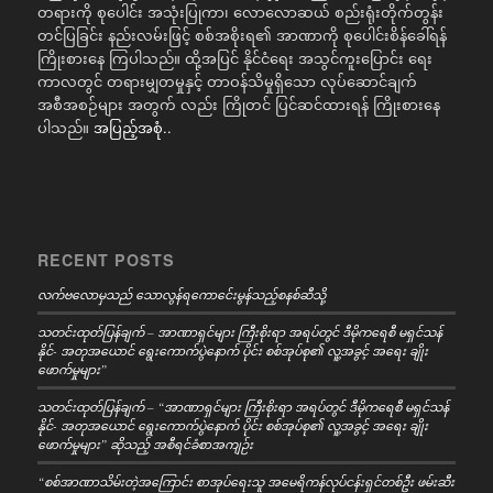
တရားကို စုပေါင်း အသုံးပြုကာ၊ လောလောဆယ် စည်းရုံးတိုက်တွန်း
တင်ပြခြင်း နည်းလမ်းဖြင့် စစ်အစိုးရ၏ အာဏာကို စုပေါင်းစိန်ခေါ်ရန်
ကြိုးစားနေ ကြပါသည်။ ထို့အပြင် နိုင်ငံရေး အသွင်ကူးပြောင်း ရေး
ကာလတွင် တရားမျှတမှုနှင့် တာဝန်သိမှုရှိသော လုပ်ဆောင်ချက်
အစီအစဉ်များ အတွက် လည်း ကြိုတင် ပြင်ဆင်ထားရန် ကြိုးစားနေ
ပါသည်။
အပြည့်အစုံ..
RECENT POSTS
လက်ဗလောမှသည် သောလွန်ရကောင်ေးမွန်သည့်စနစ်ဆီသို့
သတင်းထုတ်ပြန်ချက် – အာဏာရှင်များ ကြီးစိုးရာ အရပ်တွင် ဒီမိုကရေစီ မရှင်သန်
နိုင်- အတုအယောင် ရွေးကောက်ပွဲနောက် ပိုင်း စစ်အုပ်စု၏ လူ့အခွင့် အရေး ချိုး
ဖောက်မှုများ”
သတင်းထုတ်ပြန်ချက် – “အာဏာရှင်များ ကြီးစိုးရာ အရပ်တွင် ဒီမိုကရေစီ မရှင်သန်
နိုင်- အတုအယောင် ရွေးကောက်ပွဲနောက် ပိုင်း စစ်အုပ်စု၏ လူ့အခွင့် အရေး ချိုး
ဖောက်မှုများ” ဆိုသည့် အစီရင်ခံစာအကျဉ်း
“စစ်အာဏာသိမ်းတဲ့အကြောင်း စာအုပ်ရေးသူ အမေရိကန်လုပ်ငန်းရှင်တစ်ဦး ဖမ်းဆီး