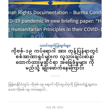
သတင်းထုတ်ပြန်ချက်များ
ကိုဗစ်-၁၉ ကပ်ရောဂါ အား တုန့်ပြန်ရာတွင်
စစ်အာဏာရှင်များက လူသားချင်းစာနာ
ထောက်ထားမှုဆိုင်ရာ အခြေခံမူများ ကို
မည်သို့ ချိုးဖောက်နေကြောင်း
မြန်မာနိုင်ငံတွင်း ကိုဗစ်-၁၉ ရောဂါ ကိုင်တွယ်ပုံကို ပြစ်တင်ရှုံ့ချထား
သော“ကိုဗစ်-၁၉ ကပ်ရောဂါ…
July 28, 2021