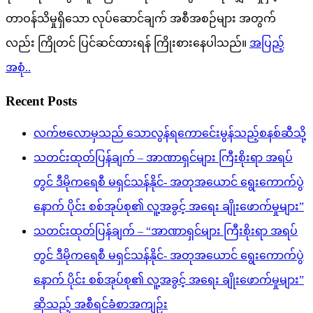
တာဝန်သိမှုရှိသော လုပ်ဆောင်ချက် အစီအစဉ်များ အတွက်
လည်း ကြိုတင် ပြင်ဆင်ထားရန် ကြိုးစားနေပါသည်။
အပြည့်
အစုံ..
Recent Posts
လက်ဗလောမှသည် သောလွန်ရကောင်ေးမွန်သည့်စနစ်ဆီသို့
သတင်းထုတ်ပြန်ချက် – အာဏာရှင်များ ကြီးစိုးရာ အရပ်
တွင် ဒီမိုကရေစီ မရှင်သန်နိုင်- အတုအယောင် ရွေးကောက်ပွဲ
နောက် ပိုင်း စစ်အုပ်စု၏ လူ့အခွင့် အရေး ချိုးဖောက်မှုများ”
သတင်းထုတ်ပြန်ချက် – “အာဏာရှင်များ ကြီးစိုးရာ အရပ်
တွင် ဒီမိုကရေစီ မရှင်သန်နိုင်- အတုအယောင် ရွေးကောက်ပွဲ
နောက် ပိုင်း စစ်အုပ်စု၏ လူ့အခွင့် အရေး ချိုးဖောက်မှုများ”
ဆိုသည့် အစီရင်ခံစာအကျဉ်း