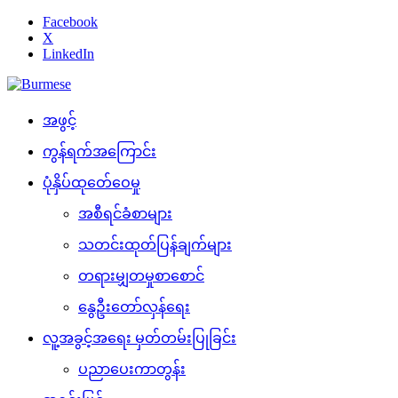
Facebook
X
LinkedIn
အဖွင့်
ကွန်ရက်အကြောင်း
ပုံနှိပ်ထုတ်ေဝေမှု
အစီရင်ခံစာများ
သတင်းထုတ်ပြန်ချက်များ
တရားမျှတမှုစာစောင်
နွေဦးတော်လှန်ရေး
လူ့အခွင့်အရေး မှတ်တမ်းပြုခြင်း
ပညာပေးကာတွန်း