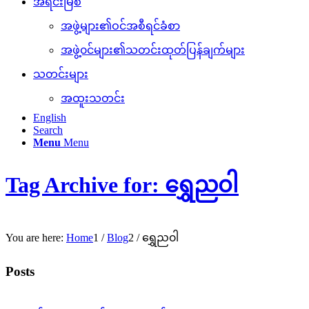
အရင်းမြစ်
အဖွဲ့များ၏ဝင်အစီရင်ခံစာ
အဖွဲ့၀င်များ၏သတင်းထုတ်ပြန်ချက်များ
သတင်းများ
အထူးသတင်း
English
Search
Menu
Menu
Tag Archive for: ရွှေည၀ါ
You are here:
Home
1
/
Blog
2
/
ရွှေည၀ါ
Posts