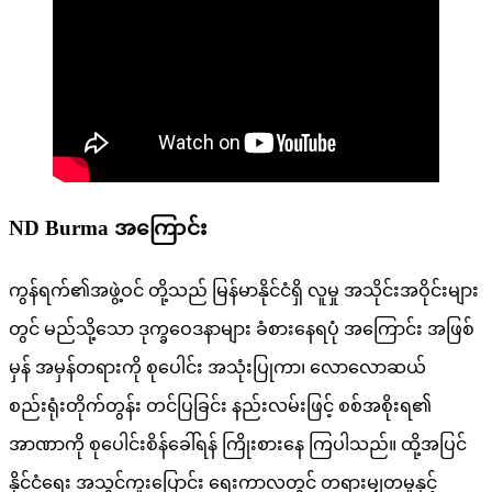
ND Burma အကြောင်း
ကွန်ရက်၏အဖွဲ့ဝင် တို့သည် မြန်မာနိုင်ငံရှိ လူမှု အသိုင်းအဝိုင်းများ
တွင် မည်သို့သော ဒုက္ခဝေဒနာများ ခံစားနေရပုံ အကြောင်း အဖြစ်
မှန် အမှန်တရားကို စုပေါင်း အသုံးပြုကာ၊ လောလောဆယ်
စည်းရုံးတိုက်တွန်း တင်ပြခြင်း နည်းလမ်းဖြင့် စစ်အစိုးရ၏
အာဏာကို စုပေါင်းစိန်ခေါ်ရန် ကြိုးစားနေ ကြပါသည်။ ထို့အပြင်
နိုင်ငံရေး အသွင်ကူးပြောင်း ရေးကာလတွင် တရားမျှတမှုနှင့်