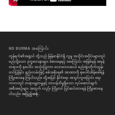
ND BURMA အကြောင်း
ကွန်ရက်၏အဖွဲ့ဝင် တို့သည် မြန်မာနိုင်ငံရှိ လူမှု အသိုင်းအဝိုင်းများတွင်
မည်သို့သော ဒုက္ခဝေဒနာများ ခံစားနေရပုံ အကြောင်း အဖြစ်မှန် အမှန်
တရားကို စုပေါင်း အသုံးပြုကာ၊ လောလောဆယ် စည်းရုံးတိုက်တွန်း
တင်ပြခြင်း နည်းလမ်းဖြင့် စစ်အစိုးရ၏ အာဏာကို စုပေါင်းစိန်ခေါ်ရန်
ကြိုးစားနေ ကြပါသည်။ ထို့အပြင် နိုင်ငံရေး အသွင်ကူးပြောင်း ရေး
ကာလတွင် တရားမျှတမှုနှင့် တာဝန်သိမှုရှိသော လုပ်ဆောင်ချက်
အစီအစဉ်များ အတွက် လည်း ကြိုတင် ပြင်ဆင်ထားရန် ကြိုးစားနေ
ပါသည်။
အပြည့်အစုံ..