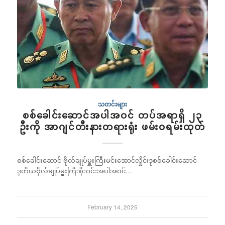
သတင်းများ
စစ်ခေါင်းဆောင်အပါအဝင် တပ်အရာရှိ ၂၃
ဦးကို အာဂျင်တီးနားတရားရုံး ဖမ်းဝရမ်းထုတ်
စစ်ခေါင်းဆောင် ဗိုလ်ချုပ်မှူးကြီးမင်းအောင်လှိုင်၊ဒုစစ်ခေါင်းဆောင်
ဒုတိယဗိုလ်ချုပ်မှူးကြီးစိုးဝင်းအပါအဝင်…
February 14, 2025