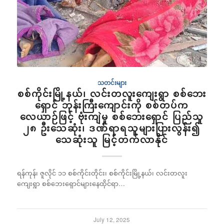
သတင်းများ
စစ်ကိုင်းမြို့နယ်၊ လင်းတလူးကျေးရွာ စစ်ဘေး
ရှောင် ဘုန်းကြီးကျောင်းကို စစ်တပ်က
လေယာဉ်ဖြင့် ဗုံးကျဲမှု စစ်ဘေးရှောင် ပြည်သူ
၂၈ ဦးသေဆုံး၊ ဒဏ်ရာရသူများပြားလွန်း၍
သေဆုံးသူ မြင့်တက်လာနိုင်
ရန်ကုန်၊ ဇူလိုင် ၁၁ စစ်ကိုင်းတိုင်း၊ စစ်ကိုင်းမြို့နယ်၊ လင်းတလူး
ကျေးရွာ စစ်ဘေးရှောင်များနေထိုင်ရာ…
July 12, 2025