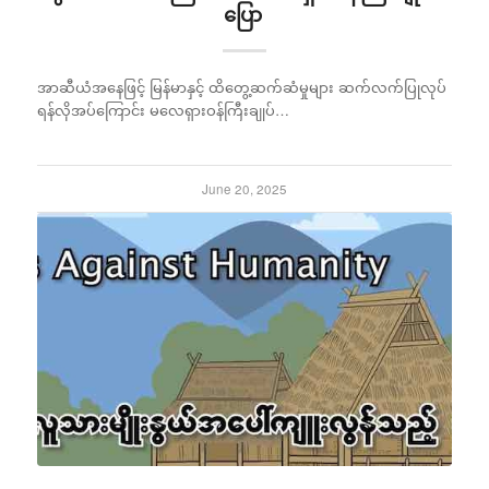
ပြော
အာဆီယံအနေဖြင့် မြန်မာနှင့် ထိတွေ့ဆက်ဆံမှုများ ဆက်လက်ပြုလုပ်
ရန်လိုအပ်ကြောင်း မလေရှားဝန်ကြီးချုပ်…
June 20, 2025