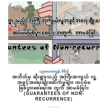
ပညာပေးကာတွန်း
,
ဗီဒီယို
အတိတ်မှ ဆိုးရွားသည့် အကြီးအကျယ် လူ့
အခွင့်အရေးချိုးဖောက်မှုများ ထပ်မံမ
ဖြစ်ပွားစေရေးအ တွက် အာမခံခြင်း
(GUARANTEES OF NON-
RECURRENCE)