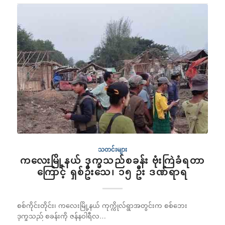
သတင်းများ
ကလေးမြို့နယ် ဒုက္ခသည်စခန်း ဗုံးကြဲခံရတာ
ကြောင့် ရှစ်ဦးသေ၊ ၁၅ ဦး ဒဏ်ရာရ
စစ်ကိုင်းတိုင်း၊ ကလေးမြို့နယ် ကုက္ကိုလ်ရွာအတွင်းက စစ်ဘေး
ဒုက္ခသည် စခန်းကို ဇန်နဝါရီလ…