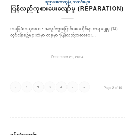
ပညာပေးကာတွန်း
,
သတင်းများ
ပြန်လည်ကုစားပေးလျော်မှု (REPARATION)
အခြေခံအယူအဆ • အသွင်ကူးပြောင်းရေးဆိုင်ရာ တရားမျှမှု (TJ)
လုပ်ငန်းစဥ်များထဲမှာ တခုမှာ “ပြန်လည်ကုစားပေး…
December 21, 2024
‹
1
3
4
›
»
2
Page 2 of 10
ရုပ်သံသတင်း