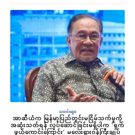
သတင်းများ
အာဆီယံက မြန်မာ့ပြည်တွင်းမငြိမ်သက်မှုကို
အဆုံးသတ်ရန် လုပ်ဆောင်ခြင်းမရှိပါက ‘ရှက်
ဖွယ်ကောင်းကြောင်း’ မလေးရှားဝန်ကြီးချုပ်