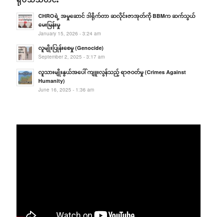
CHROရဲ့ အမှုဆောင် ဒါရိုက်တာ ဆလိုင်းဇာအုတ်ကို BBMက ဆက်သွယ်
မေးမြန်းမှု
January 15, 2026 - 3:24 am
လူမျိုးပြုန်းစေမှု (Genocide)
September 2, 2025 - 3:17 am
လူသားမျိုးနွယ်အပေါ် ကျူးလွန်သည့် ရာဇဝတ်မှု (Crimes Against
Humanity)
June 16, 2025 - 1:36 am