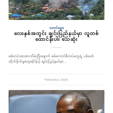
သတင်းများ
လေးနှစ်အတွင်း ချင်းပြည်နယ်မှာ လူတစ်
ထောင်နီးပါး သေဆုံး
စစ်တပ်အာဏာသိမ်းပြီးနောက် စစ်ကောင်စီတပ်တွေရဲ့ ပစ်ခတ်
တိုက်ခိုက်မှုတွေကြောင့် ချင်းပြည်နယ်မှာ…
February 2, 2025