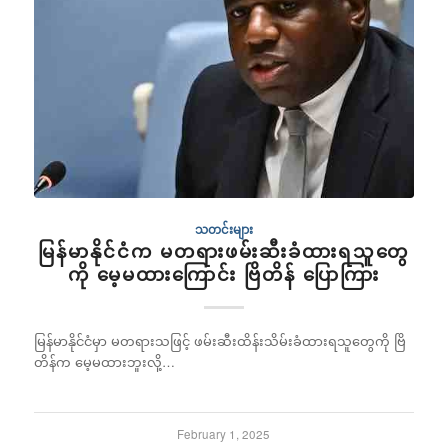
သတင်းများ
မြန်မာနိုင်ငံက မတရားဖမ်းဆီးခံထားရသူတွေ
ကို မေ့မထားကြောင်း ဗြိတိန် ပြောကြား
မြန်မာနိုင်ငံမှာ မတရားသဖြင့် ဖမ်းဆီးထိန်းသိမ်းခံထားရသူတွေကို ဗြိ
တိန်က မေ့မထားဘူးလို့…
February 1, 2025