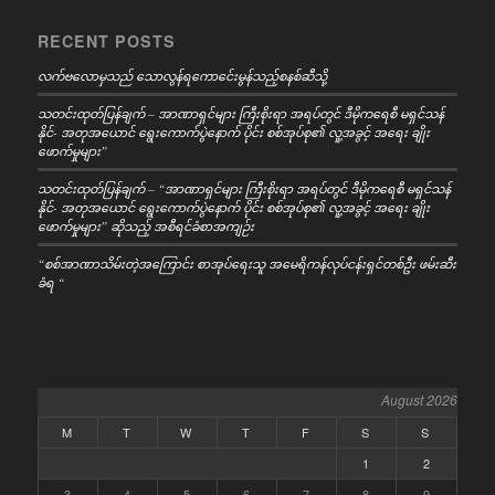
RECENT POSTS
လက်ဗလောမှသည် သောလွန်ရကောင်ေးမွန်သည့်စနစ်ဆီသို့
သတင်းထုတ်ပြန်ချက် – အာဏာရှင်များ ကြီးစိုးရာ အရပ်တွင် ဒီမိုကရေစီ မရှင်သန်
နိုင်- အတုအယောင် ရွေးကောက်ပွဲနောက် ပိုင်း စစ်အုပ်စု၏ လူ့အခွင့် အရေး ချိုး
ဖောက်မှုများ”
သတင်းထုတ်ပြန်ချက် – “အာဏာရှင်များ ကြီးစိုးရာ အရပ်တွင် ဒီမိုကရေစီ မရှင်သန်
နိုင်- အတုအယောင် ရွေးကောက်ပွဲနောက် ပိုင်း စစ်အုပ်စု၏ လူ့အခွင့် အရေး ချိုး
ဖောက်မှုများ” ဆိုသည့် အစီရင်ခံစာအကျဉ်း
“စစ်အာဏာသိမ်းတဲ့အကြောင်း စာအုပ်ရေးသူ အမေရိကန်လုပ်ငန်းရှင်တစ်ဦး ဖမ်းဆီး
ခံရ “
August 2026
M
T
W
T
F
S
S
1
2
3
4
5
6
7
8
9