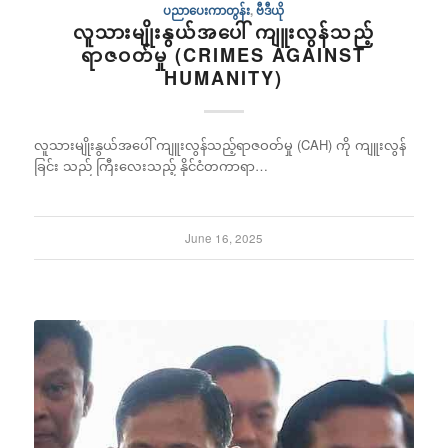
ပညာပေးကာတွန်း
,
ဗီဒီယို
လူသားမျိုးနွယ်အပေါ် ကျူးလွန်သည့်
ရာဇဝတ်မှု (CRIMES AGAINST
HUMANITY)
လူသားမျိုးနွယ်အပေါ် ကျူးလွန်သည့်ရာဇဝတ်မှု (CAH) ကို ကျူးလွန်
ခြင်း သည် ကြီးလေးသည့် နိုင်ငံတကာရာ…
June 16, 2025