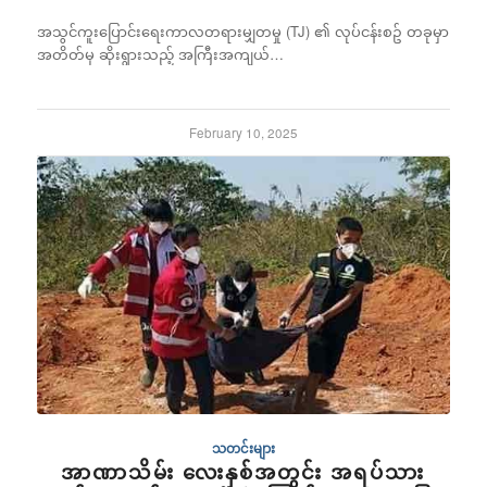
အသွင်ကူးပြောင်းရေးကာလတရားမျှတမှု (TJ) ၏ လုပ်ငန်းစဥ် တခုမှာ
အတိတ်မှ ဆိုးရွားသည့် အကြီးအကျယ်…
February 10, 2025
သတင်းများ
အာဏာသိမ်း လေးနှစ်အတွင်း အရပ်သား