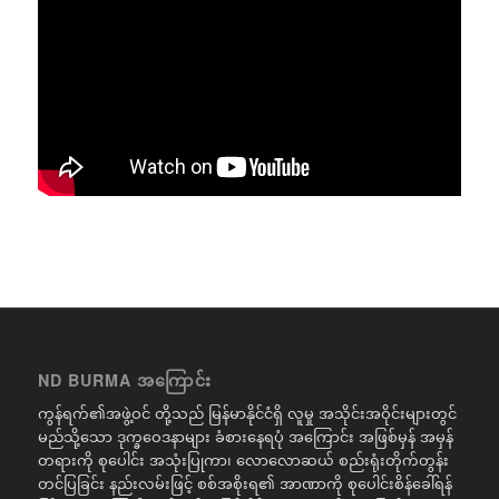
ND BURMA အကြောင်း
ကွန်ရက်၏အဖွဲ့ဝင် တို့သည် မြန်မာနိုင်ငံရှိ လူမှု အသိုင်းအဝိုင်းများတွင်
မည်သို့သော ဒုက္ခဝေဒနာများ ခံစားနေရပုံ အကြောင်း အဖြစ်မှန် အမှန်
တရားကို စုပေါင်း အသုံးပြုကာ၊ လောလောဆယ် စည်းရုံးတိုက်တွန်း
တင်ပြခြင်း နည်းလမ်းဖြင့် စစ်အစိုးရ၏ အာဏာကို စုပေါင်းစိန်ခေါ်ရန်