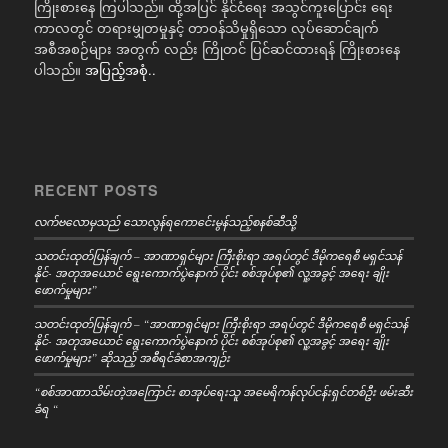
ကြိုးစားနေ ကြပါသည်။ ထို့အပြင် နိုင်ငံရေး အသွင်ကူးပြောင်း ရေး
ကာလတွင် တရားမျှတမှုနှင့် တာဝန်သိမှုရှိသော လုပ်ဆောင်ချက်
အစီအစဉ်များ အတွက် လည်း ကြိုတင် ပြင်ဆင်ထားရန် ကြိုးစားနေ
ပါသည်။
အပြည့်အစုံ..
RECENT POSTS
လက်ဗလောမှသည် သောလွန်ရကောင်ေးမွန်သည့်စနစ်ဆီသို့
သတင်းထုတ်ပြန်ချက် – အာဏာရှင်များ ကြီးစိုးရာ အရပ်တွင် ဒီမိုကရေစီ မရှင်သန်
နိုင်- အတုအယောင် ရွေးကောက်ပွဲနောက် ပိုင်း စစ်အုပ်စု၏ လူ့အခွင့် အရေး ချိုး
ဖောက်မှုများ”
သတင်းထုတ်ပြန်ချက် – “အာဏာရှင်များ ကြီးစိုးရာ အရပ်တွင် ဒီမိုကရေစီ မရှင်သန်
နိုင်- အတုအယောင် ရွေးကောက်ပွဲနောက် ပိုင်း စစ်အုပ်စု၏ လူ့အခွင့် အရေး ချိုး
ဖောက်မှုများ” ဆိုသည့် အစီရင်ခံစာအကျဉ်း
“စစ်အာဏာသိမ်းတဲ့အကြောင်း စာအုပ်ရေးသူ အမေရိကန်လုပ်ငန်းရှင်တစ်ဦး ဖမ်းဆီး
ခံရ “