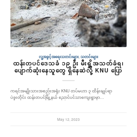
လူ့အခွင့်အရေးသတင်းများ
,
သတင်းများ
ထန်းတပင်ဒေသခံ ၁၉ ဦး မီးရှို့အသတ်ခံရ၊
ပျောက်ဆုံးနေသူတွေ ရှိနေဆဲလို့ KNU ပြော
ကရင်အမျိုးသားအစည်းအရုံး KNU တပ်မဟာ ၃ ထိန်းချုပ်ရာ
ပဲခူးတိုင်း ထန်းတပင်မြို့နယ် ညောင်ပင်သာကျေးရွာမှာ…
May 12, 2023