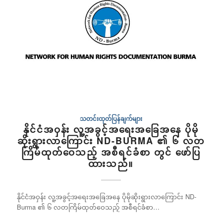
သတင်းထုတ်ပြန်ချက်များ
နိုင်ငံအဝှန်း လူ့အခွင့်အရေးအခြေအနေ ပိုမို
ဆိုးရွားလာကြောင်း ND-BURMA ၏ ၆ လတ
ကြိမ်ထုတ်ဝေသည့် အစီရင်ခံစာ တွင် ဖော်ပြ
ထားသည်။
နိုင်ငံအဝှန်း လူ့အခွင့်အရေးအခြေအနေ ပိုမိုဆိုးရွားလာကြောင်း ND-
Burma ၏ ၆ လတကြိမ်ထုတ်ဝေသည့် အစီရင်ခံစာ…