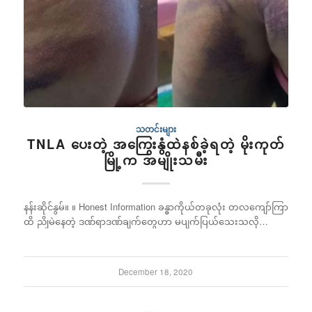
သတင်းများ
TNLA ပေးတဲ့ အကြွေးနွံထဲနစ်ခဲ့ရတဲ့ မိုးကုတ်
မြို့က အမျိုးသမီး
နန်းဆိုင်နွမ်။ ။ Honest Information ခန္ဓာကိုယ်တခုလုံး တလကျော်ကြာ
ထိ ညိုမဲနေတဲ့ ဒဏ်ရာဒဏ်ချက်တွေဟာ မပျက်ပြယ်သေးသလို…
December 18, 2020