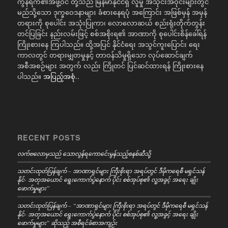
ကွန်ရက်၏အဖွဲ့ဝင် တို့သည် မြန်မာနိုင်ငံရှိ လူမှု အသိုင်းအဝိုင်းများတွင်
မည်သို့သော ဒုက္ခဝေဒနာများ ခံစားနေရပုံ အကြောင်း အဖြစ်မှန် အမှန်
တရားကို စုပေါင်း အသုံးပြုကာ၊ လောလောဆယ် စည်းရုံးတိုက်တွန်း
တင်ပြခြင်း နည်းလမ်းဖြင့် စစ်အစိုးရ၏ အာဏာကို စုပေါင်းစိန်ခေါ်ရန်
ကြိုးစားနေ ကြပါသည်။ ထို့အပြင် နိုင်ငံရေး အသွင်ကူးပြောင်း ရေး
ကာလတွင် တရားမျှတမှုနှင့် တာဝန်သိမှုရှိသော လုပ်ဆောင်ချက်
အစီအစဉ်များ အတွက် လည်း ကြိုတင် ပြင်ဆင်ထားရန် ကြိုးစားနေ
ပါသည်။
အပြည့်အစုံ..
RECENT POSTS
လက်ဗလောမှသည် သောလွန်ရကောင်ေးမွန်သည့်စနစ်ဆီသို့
သတင်းထုတ်ပြန်ချက် – အာဏာရှင်များ ကြီးစိုးရာ အရပ်တွင် ဒီမိုကရေစီ မရှင်သန်
နိုင်- အတုအယောင် ရွေးကောက်ပွဲနောက် ပိုင်း စစ်အုပ်စု၏ လူ့အခွင့် အရေး ချိုး
ဖောက်မှုများ”
သတင်းထုတ်ပြန်ချက် – “အာဏာရှင်များ ကြီးစိုးရာ အရပ်တွင် ဒီမိုကရေစီ မရှင်သန်
နိုင်- အတုအယောင် ရွေးကောက်ပွဲနောက် ပိုင်း စစ်အုပ်စု၏ လူ့အခွင့် အရေး ချိုး
ဖောက်မှုများ” ဆိုသည့် အစီရင်ခံစာအကျဉ်း