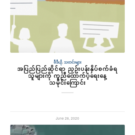
ဗီဒီယို
,
သတင်းများ
အပြည်ပြည်ဆိုင်ရာ‌ ညှဥ်းပန်းနှိပ်စက်ခံရ
သူများကို ကူညီထောက်ပံ့ရေးနေ့
သမိုင်းကြောင်း
June 26, 2020