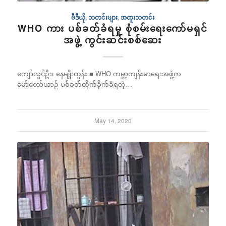
ဗီဒီယို
,
သတင်းများ
,
အထူးသတင်း
WHO ကား ပစ်ခတ်ခံရမှု စုံစမ်းရေးကော်မရှင်
အဖွဲ့ ကွင်းဆင်းစစ်ဆေး
ကျော်လွင်ဦး၊ နေမျိုးထွန်း ■ WHO ကမ္ဘာ့ကျန်းမာရေးအဖွဲ့က
မော်တော်ယာဉ် ပစ်ခတ်တိုက်ခိုက်ခံရတဲ့…
May 14, 2020