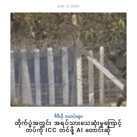
July 10, 2020
ဗီဒီယို
,
သတင်းများ
တိုက်ပွဲအတွင်း အရပ်သားသေဆုံးမှုကြောင့်
တပ်ကို ICC တင်ဖို့ AI တောင်းဆို