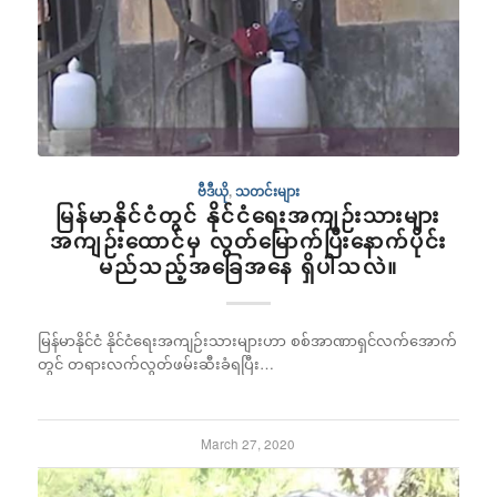
ဗီဒီယို
,
သတင်းများ
မြန်မာနိုင်ငံတွင် နိုင်ငံရေးအကျဉ်းသားများ
အကျဉ်းထောင်မှ လွတ်မြောက်ပြီးနောက်ပိုင်း
မည်သည့်အခြေအနေ ရှိပါသလဲ။
မြန်မာနိုင်ငံ နိုင်ငံရေးအကျဉ်းသားများဟာ စစ်အာဏာရှင်လက်အောက်
တွင် တရားလက်လွတ်ဖမ်းဆီးခံရပြီး…
March 27, 2020