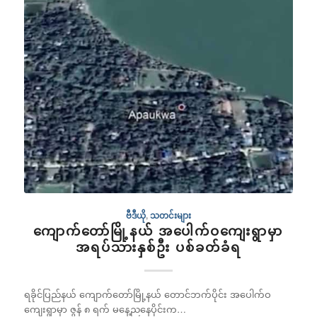
ဗီဒီယို
,
သတင်းများ
ကျောက်တော်မြို့နယ် အပေါက်ဝကျေးရွာမှာ
အရပ်သားနှစ်ဦး ပစ်ခတ်ခံရ
ရခိုင်ပြည်နယ် ကျောက်တော်မြို့နယ် တောင်ဘက်ပိုင်း အပေါက်ဝ
ကျေးရွာမှာ ဇွန် ၈ ရက် မနေ့ညနေပိုင်းက…