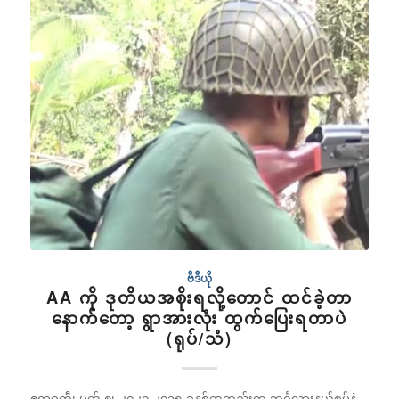
ဗီဒီယို
AA ကို ဒုတိယအစိုးရလို့တောင် ထင်ခဲ့တာ
နောက်တော့ ရွာအားလုံး ထွက်ပြေးရတာပဲ
(ရုပ်/သံ)
ဧရာဝတီ၊ မတ် ၈၊ ၂၀၂၀ ၂၀၁၅ ခုနှစ်ကတည်းက ဘင်္ဂလားနယ်စပ်နဲ့