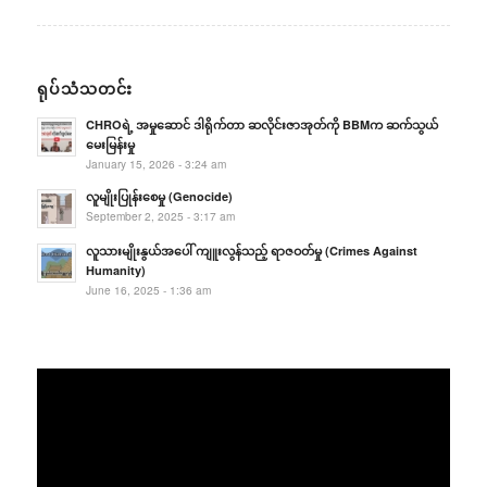
ရုပ်သံသတင်း
CHROရဲ့ အမှုဆောင် ဒါရိုက်တာ ဆလိုင်းဇာအုတ်ကို BBMက ဆက်သွယ်
မေးမြန်းမှု
January 15, 2026 - 3:24 am
လူမျိုးပြုန်းစေမှု (Genocide)
September 2, 2025 - 3:17 am
လူသားမျိုးနွယ်အပေါ် ကျူးလွန်သည့် ရာဇဝတ်မှု (Crimes Against
Humanity)
June 16, 2025 - 1:36 am