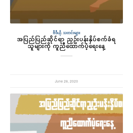
ဗီဒီယို
,
သတင်းများ
အပြည်ပြည်ဆိုင်ရာ‌ ညှဥ်းပန်းနှိပ်စက်ခံရ
သူများကို ကူညီထောက်ပံ့ရေးနေ့
June 26, 2020