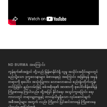
ND BURMA အကြောင်း
ကွန်ရက်၏အဖွဲ့ဝင် တို့သည် မြန်မာနိုင်ငံရှိ လူမှု အသိုင်းအဝိုင်းများတွင်
မည်သို့သော ဒုက္ခဝေဒနာများ ခံစားနေရပုံ အကြောင်း အဖြစ်မှန် အမှန်
တရားကို စုပေါင်း အသုံးပြုကာ၊ လောလောဆယ် စည်းရုံးတိုက်တွန်း
တင်ပြခြင်း နည်းလမ်းဖြင့် စစ်အစိုးရ၏ အာဏာကို စုပေါင်းစိန်ခေါ်ရန်
ကြိုးစားနေ ကြပါသည်။ ထို့အပြင် နိုင်ငံရေး အသွင်ကူးပြောင်း ရေး
ကာလတွင် တရားမျှတမှုနှင့် တာဝန်သိမှုရှိသော လုပ်ဆောင်ချက်
အစီအစဉ်များ အတွက် လည်း ကြိုတင် ပြင်ဆင်ထားရန် ကြိုးစားနေ
ပါသည်။
အပြည့်အစုံ..