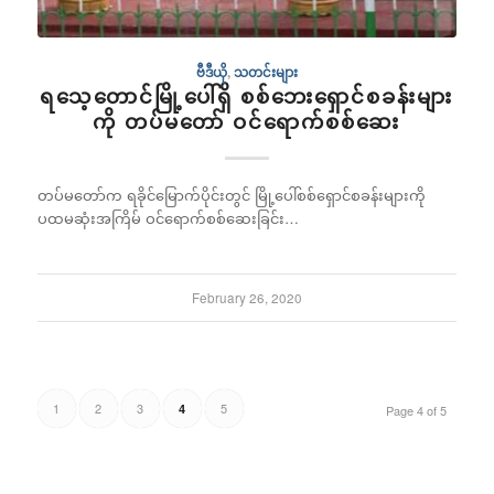
ဗီဒီယို
,
သတင်းများ
ရသေ့တောင်မြို့ပေါ်ရှိ စစ်ဘေးရှောင်စခန်းများ
ကို တပ်မတော် ဝင်ရောက်စစ်ဆေး
တပ်မတော်က ရခိုင်မြောက်ပိုင်းတွင် မြို့ပေါ်စစ်ရှောင်စခန်းများကို
ပထမဆုံးအကြိမ် ဝင်ရောက်စစ်ဆေးခြင်း…
February 26, 2020
1
2
3
5
4
Page 4 of 5