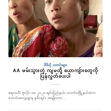
ဗီဒီယို
,
သတင်းများ
AA ဖမ်းသွားတဲ့ ကျမတို့ ယောကျ်ားတွေကို
ပြန်လွှတ်ပေးပါ
ဧရာဝတီ၊ ဇူလိုင် ၁၀၊ ၂၀၂၀ ချင်းပြည်နယ်၊ ပလက်ဝမြို့နယ်ထဲက
ဘောင်ဝကျေးရွာမှ ခူမီးချင်း အမျိုးသား…