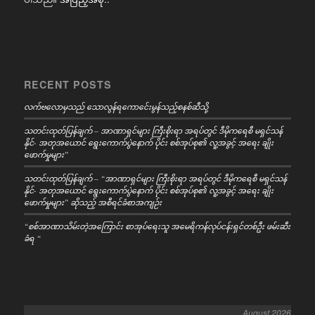
RECENT POSTS
လက်ဗလောမှသည် သောလွန်ရကောင်ေးမွန်သည့်စနစ်ဆီသို့
သတင်းထုတ်ပြန်ချက် – အာဏာရှင်များ ကြီးစိုးရာ အရပ်တွင် ဒီမိုကရေစီ မရှင်သန်
နိုင်- အတုအယောင် ရွေးကောက်ပွဲနောက် ပိုင်း စစ်အုပ်စု၏ လူ့အခွင့် အရေး ချိုး
ဖောက်မှုများ”
သတင်းထုတ်ပြန်ချက် – “အာဏာရှင်များ ကြီးစိုးရာ အရပ်တွင် ဒီမိုကရေစီ မရှင်သန်
နိုင်- အတုအယောင် ရွေးကောက်ပွဲနောက် ပိုင်း စစ်အုပ်စု၏ လူ့အခွင့် အရေး ချိုး
ဖောက်မှုများ” ဆိုသည့် အစီရင်ခံစာအကျဉ်း
“စစ်အာဏာသိမ်းတဲ့အကြောင်း စာအုပ်ရေးသူ အမေရိကန်လုပ်ငန်းရှင်တစ်ဦး ဖမ်းဆီး
ခံရ “
August 2026