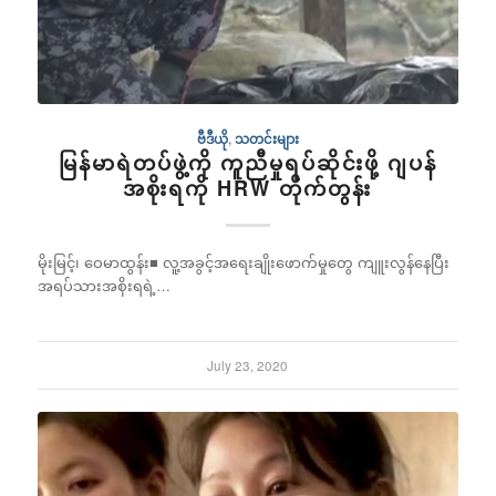
ဗီဒီယို
,
သတင်းများ
မြန်မာရဲတပ်ဖွဲ့ကို ကူညီမှုရပ်ဆိုင်းဖို့ ဂျပန်
အစိုးရကို HRW တိုက်တွန်း
မိုးမြင့်၊ ဝေမာထွန်း■ လူ့အခွင့်အရေးချိုးဖောက်မှုတွေ ကျူးလွန်နေပြီး
အရပ်သားအစိုးရရဲ့…
July 23, 2020