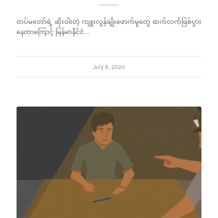
တပ်မတော်ရဲ့ ဆိုးဝါးတဲ့ ကျူးလွန်ချိုးဖောက်မှုတွေ ဆက်လက်ဖြစ်ပွား
နေတာကြောင့် မြန်မာနိုင်ငံ…
July 8, 2020