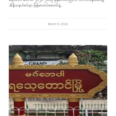
အိန္ဒိယနယ်စပ်မှာ မြန်မာတပ်မတော်နဲ့…
March 9, 2020