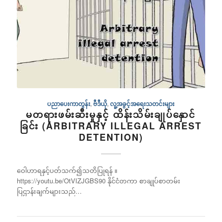
ပညာပေးကာတွန်း
,
ဗီဒီယို
,
လူ့အခွင့်အရေးသတင်းများ
မတရားဖမ်းဆီးမှုနှင့် ထိန်းသိမ်းချုပ်နှောင်
ခြင်း (ARBITRARY ILLEGAL ARREST
DETENTION)
ဝေါဟာရနှင့်ပတ်သက်၍သတိပြုရန် ။
https://youtu.be/OtVIZJGBS90 နိုင်ငံတကာ စာချုပ်စာတမ်း
ပြဌာန်းချက်များသည်…