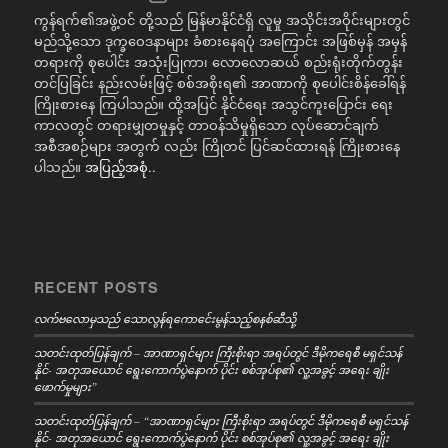
ကွန်ရက်၏အဖွဲ့ဝင် တို့သည် မြန်မာနိုင်ငံရှိ လူမှု အသိုင်းအဝိုင်းများတွင်
မည်သို့သော ဒုက္ခဝေဒနာများ ခံစားနေရပုံ အကြောင်း အဖြစ်မှန် အမှန်
တရားကို စုပေါင်း အသုံးပြုကာ၊ လောလောဆယ် စည်းရုံးတိုက်တွန်း
တင်ပြခြင်း နည်းလမ်းဖြင့် စစ်အစိုးရ၏ အာဏာကို စုပေါင်းစိန်ခေါ်ရန်
ကြိုးစားနေ ကြပါသည်။ ထို့အပြင် နိုင်ငံရေး အသွင်ကူးပြောင်း ရေး
ကာလတွင် တရားမျှတမှုနှင့် တာဝန်သိမှုရှိသော လုပ်ဆောင်ချက်
အစီအစဉ်များ အတွက် လည်း ကြိုတင် ပြင်ဆင်ထားရန် ကြိုးစားနေ
ပါသည်။
အပြည့်အစုံ..
RECENT POSTS
လက်ဗလောမှသည် သောလွန်ရကောင်ေးမွန်သည့်စနစ်ဆီသို့
သတင်းထုတ်ပြန်ချက် – အာဏာရှင်များ ကြီးစိုးရာ အရပ်တွင် ဒီမိုကရေစီ မရှင်သန်
နိုင်- အတုအယောင် ရွေးကောက်ပွဲနောက် ပိုင်း စစ်အုပ်စု၏ လူ့အခွင့် အရေး ချိုး
ဖောက်မှုများ”
သတင်းထုတ်ပြန်ချက် – “အာဏာရှင်များ ကြီးစိုးရာ အရပ်တွင် ဒီမိုကရေစီ မရှင်သန်
နိုင်- အတုအယောင် ရွေးကောက်ပွဲနောက် ပိုင်း စစ်အုပ်စု၏ လူ့အခွင့် အရေး ချိုး