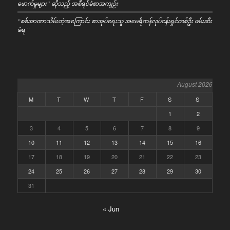
ဖောက်မှုများ” ဆိုသည့် အစီရင်ခံစာအကျဉ်း
“စစ်အာဏာသိမ်းတဲ့အကြောင်း စာအုပ်ရေးသူ အမေရိကန်လုပ်ငန်းရှင်တစ်ဦး ဖမ်းဆီး
ခံရ “
August 2026
M
T
W
T
F
S
S
1
2
3
4
5
6
7
8
9
10
11
12
13
14
15
16
17
18
19
20
21
22
23
24
25
26
27
28
29
30
31
« Jun