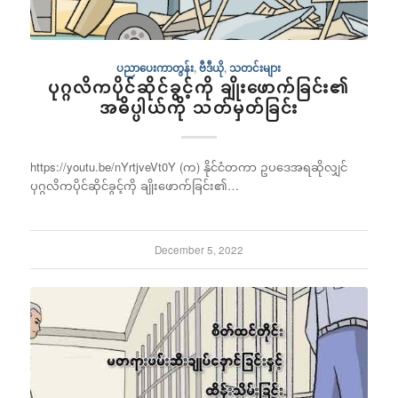
ပညာပေးကာတွန်း
,
ဗီဒီယို
,
သတင်းများ
ပုဂ္ဂလိကပိုင်ဆိုင်ခွင့်ကို ချိုးဖောက်ခြင်း၏
အဓိပ္ပါယ်ကို သတ်မှတ်ခြင်း
https://youtu.be/nYrtjveVt0Y (က) နိုင်ငံတကာ ဥပဒေအရဆိုလျှင်
ပုဂ္ဂလိကပိုင်ဆိုင်ခွင့်ကို ချိုးဖောက်ခြင်း၏…
December 5, 2022