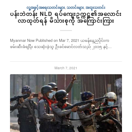
လူ့အခွင့်အရေးသတင်းများ
,
သတင်းများ
,
အထူးသတင်း
ပန်းဘဲတန်း NLD ရပ်ကျေးဥက္ကဋ္ဌ၏အလောင်း
လာထုတ်ရန် မိသားစုကို အကြောင်းကြား
Myanmar Now Published on Mar 7, 2021 ယမန်နေ့ညပိုင်းက
ဖမ်းဆီးခံရပြီး သေဆုံးခဲ့သူ ဦးခင်မောင်လတ်သည် ၂၀၁၅ နှင့်…
March 7, 2021