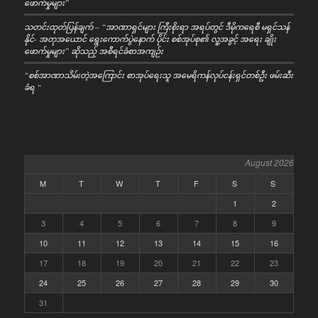
ဖောက်မှုများ”
သတင်းထုတ်ပြန်ချက် – “အာဏာရှင်များ ကြီးစိုးရာ အရပ်တွင် ဒီမိုကရေစီ မရှင်သန်
နိုင်- အတုအယောင် ရွေးကောက်ပွဲနောက် ပိုင်း စစ်အုပ်စု၏ လူ့အခွင့် အရေး ချိုး
ဖောက်မှုများ” ဆိုသည့် အစီရင်ခံစာအကျဉ်း
“စစ်အာဏာသိမ်းတဲ့အကြောင်း စာအုပ်ရေးသူ အမေရိကန်လုပ်ငန်းရှင်တစ်ဦး ဖမ်းဆီး
ခံရ “
August 2026
M
T
W
T
F
S
S
1
2
3
4
5
6
7
8
9
10
11
12
13
14
15
16
17
18
19
20
21
22
23
24
25
26
27
28
29
30
31