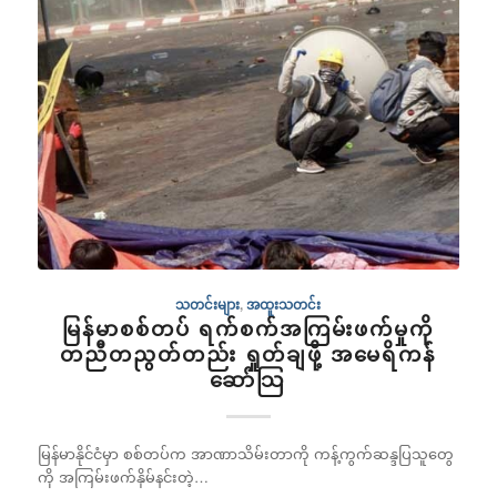
သတင်းများ
,
အထူးသတင်း
မြန်မာစစ်တပ် ရက်စက်အကြမ်းဖက်မှုကို
တညီတညွတ်တည်း ရှုတ်ချဖို့ အမေရိကန်
ဆော်သြ
မြန်မာနိုင်ငံမှာ စစ်တပ်က အာဏာသိမ်းတာကို ကန့်ကွက်ဆန္ဒပြသူတွေ
ကို အကြမ်းဖက်နှိမ်နင်းတဲ့…