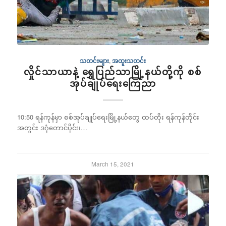
သတင်းများ
,
အထူးသတင်း
လှိုင်သာယာနဲ့ ရွှေပြည်သာမြို့နယ်တို့ကို စစ်
အုပ်ချုပ်ရေးကြေညာ
10:50 ရန်ကုန်မှာ စစ်အုပ်ချုပ်ရေးမြို့နယ်တွေ ထပ်တိုး ရန်ကုန်တိုင်း
အတွင်း ဒဂုံတောင်ပိုင်း၊…
March 15, 2021