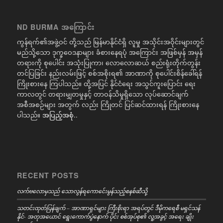
ND BURMA အကြောင်း
ကွန်ရက်၏အဖွဲ့ဝင် တို့သည် မြန်မာနိုင်ငံရှိ လူမှု အသိုင်းအဝိုင်းများတွင်
မည်သို့သော ဒုက္ခဝေဒနာများ ခံစားနေရပုံ အကြောင်း အဖြစ်မှန် အမှန်
တရားကို စုပေါင်း အသုံးပြုကာ၊ လောလောဆယ် စည်းရုံးတိုက်တွန်း
တင်ပြခြင်း နည်းလမ်းဖြင့် စစ်အစိုးရ၏ အာဏာကို စုပေါင်းစိန်ခေါ်ရန်
ကြိုးစားနေ ကြပါသည်။ ထို့အပြင် နိုင်ငံရေး အသွင်ကူးပြောင်း ရေး
ကာလတွင် တရားမျှတမှုနှင့် တာဝန်သိမှုရှိသော လုပ်ဆောင်ချက်
အစီအစဉ်များ အတွက် လည်း ကြိုတင် ပြင်ဆင်ထားရန် ကြိုးစားနေ
ပါသည်။
အပြည့်အစုံ..
RECENT POSTS
လက်ဗလောမှသည် သောလွန်ရကောင်ေးမွန်သည့်စနစ်ဆီသို့
သတင်းထုတ်ပြန်ချက် – အာဏာရှင်များ ကြီးစိုးရာ အရပ်တွင် ဒီမိုကရေစီ မရှင်သန်
နိုင်- အတုအယောင် ရွေးကောက်ပွဲနောက် ပိုင်း စစ်အုပ်စု၏ လူ့အခွင့် အရေး ချိုး