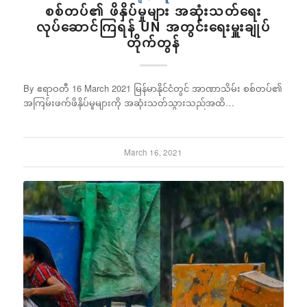
စစ်တပ်၏ ဖိနှိပ်မှုများ အဆုံးသတ်ရေး
လုပ်ဆောင်ကြရန် UN အတွင်းရေးမှူးချုပ်
တိုက်တွန်
By ဧရာဝတီ 16 March 2021 မြန်မာနိုင်ငံတွင် အာဏာသိမ်း စစ်တပ်၏
အကြမ်းဖက်ဖိနှိပ်မှုများကို အဆုံးသတ်သွားသည်အထိ…
March 16, 2021