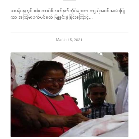
ယမန်နေ့တွင် စစ်ကောင်စီလက်နက်ကိုင်များက ကျည်အစစ်အသုံးပြု
ကာ အကြမ်းဖက်ပစ်ခတ် ဖြိုခွင်းခဲ့ခြင်းကြောင့်…
March 15, 2021