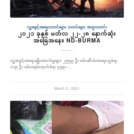
လူ့အခွင့်အရေးသတင်းများ
,
သတင်းများ
,
အထူးသတင်း
၂၀၂၁ ခုနှစ် မတ်လ ၂၂-၂၈ နောက်ဆုံး
အခြေအနေ။ ND-BURMA
လူ့အခွင့်အရေးချိုးဖောက်မှုများ ၂၅၅၉ ဦး ဖမ်းဆီးခံအရေးယူခံရ၊
၁၁၉ ဦး ဖမ်း၀ရမ်းထုတ်ခံရ၊ ၄၅၉+…
March 31, 2021