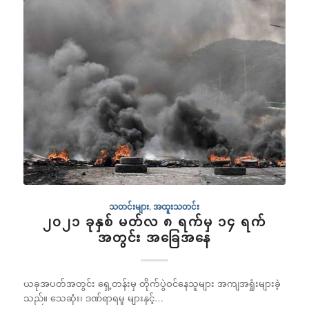
သတင်းများ
,
အထူးသတင်း
၂၀၂၁ ခုနှစ် မတ်လ ၈ ရက်မှ ၁၄ ရက်
အတွင်း အခြေအနေ
ယခုအပတ်အတွင်း ရှေ့တန်းမှ တိုက်ပွဲဝင်နေသူများ အကျအရှုံးများခဲ့
သည်။ သေဆုံး၊ ဒဏ်ရာရမှု များနှင့်…