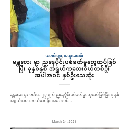
သတင်းများ
,
အထူးသတင်း
မန္တလေး မှာ ညနေပိုင်းပစ်ခတ်မှုတွေထပ်ဖြစ်
ပြီး ခုနှစ်နှစ် အရွှယ်ကလေးငယ်တစ်ဦး
အပါအဝင် နှစ်ဦးသေဆုံး
မန္တလေး မှာ မတ်လ ၂၃ ရက် ညနေပိုင်းပစ်ခတ်မှုတွေထပ်ဖြစ်ပြီး ၇ နှစ်
အရွယ်ကလေးငယ်တစ်ဦး အပါအဝင်…
March 24, 2021