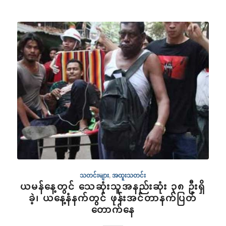
သတင်းများ
,
အထူးသတင်း
ယမန်နေ့တွင် သေဆုံးသူအနည်းဆုံး ၃၈ ဦးရှိ
ခဲ့၊ ယနေ့နံနက်တွင် ဖုန်းအင်တာနက်ပြတ်
တောက်နေ