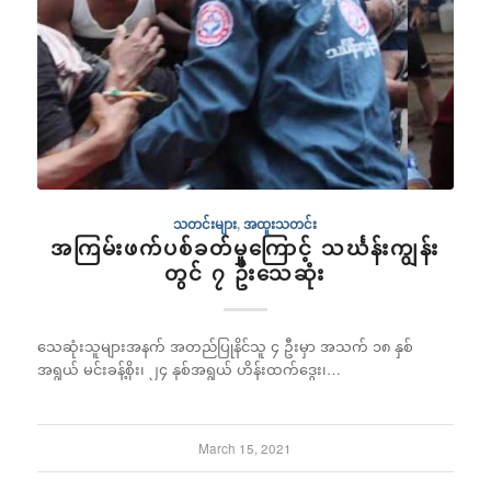
သတင်းများ
,
အထူးသတင်း
အကြမ်းဖက်ပစ်ခတ်မှုကြောင့် သင်္ဃန်းကျွန်း
တွင် ၇ ဦးသေဆုံး
သေဆုံးသူများအနက် အတည်ပြုနိင်သူ ၄ ဦးမှာ အသက် ၁၈ နှစ်
အရွယ် မင်းခန့်စိုး၊ ၂၄ နှစ်အရွယ် ဟိန်းထက်ဒွေး၊…
March 15, 2021