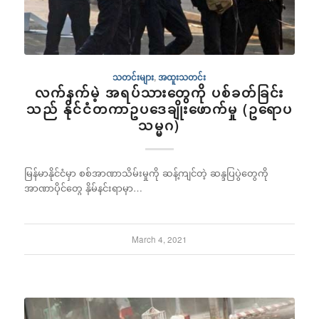
သတင်းများ
,
အထူးသတင်း
လက်နက်မဲ့ အရပ်သားတွေကို ပစ်ခတ်ခြင်း
သည် နိုင်ငံတကာဥပဒေချိုးဖောက်မှု (ဥရောပ
သမ္မဂ)
မြန်မာနိုင်ငံမှာ စစ်အာဏာသိမ်းမှုကို ဆန့်ကျင်တဲ့ ဆန္ဒပြပွဲတွေကို
အာဏာပိုင်တွေ နှိမ်နင်းရာမှာ…
March 4, 2021