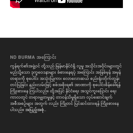
ND BURMA အကြောင်း
ကွန်ရက်၏အဖွဲ့ဝင် တို့သည် မြန်မာနိုင်ငံရှိ လူမှု အသိုင်းအဝိုင်းများတွင်
မည်သို့သော ဒုက္ခဝေဒနာများ ခံစားနေရပုံ အကြောင်း အဖြစ်မှန် အမှန်
တရားကို စုပေါင်း အသုံးပြုကာ၊ လောလောဆယ် စည်းရုံးတိုက်တွန်း
တင်ပြခြင်း နည်းလမ်းဖြင့် စစ်အစိုးရ၏ အာဏာကို စုပေါင်းစိန်ခေါ်ရန်
ကြိုးစားနေ ကြပါသည်။ ထို့အပြင် နိုင်ငံရေး အသွင်ကူးပြောင်း ရေး
ကာလတွင် တရားမျှတမှုနှင့် တာဝန်သိမှုရှိသော လုပ်ဆောင်ချက်
အစီအစဉ်များ အတွက် လည်း ကြိုတင် ပြင်ဆင်ထားရန် ကြိုးစားနေ
ပါသည်။
အပြည့်အစုံ..