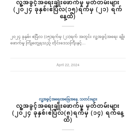
လူ့အခွင့်အရေးချိုးဖောက်မှု မှတ်တမ်းများ
(၂၀၂၄ ခုနှစ်၊ဧပြီလ(၁၅)ရက်မှ (၂၁) ရက်
နေ့ထိ)
၂၀၂၄ ခုနှစ်၊ ဧပြီလ (၁၅)ရက်မှ (၂၁)ရက် အတွင်း လူ့အခွင့်အရေး ချိုး
ဖောက်မှု ကြုံတွေ့ရသည့် တိုင်းဒေသကြီးနှင့်…
April 22, 2024
လူ့အခွင့်အရေးအခြေအနေ
,
သတင်းများ
လူ့အခွင့်အရေးချိုးဖောက်မှု မှတ်တမ်းများ
(၂၀၂၄ ခုနှစ်၊ဧပြီလ(၈)ရက်မှ (၁၄) ရက်နေ့
ထိ)