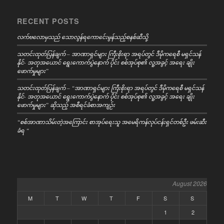
RECENT POSTS
လက်ဗလောမှသည် သောလွန်ရကောင်ေးမွန်သည့်စနစ်ဆီသို့
သတင်းထုတ်ပြန်ချက် – အာဏာရှင်များ ကြီးစိုးရာ အရပ်တွင် ဒီမိုကရေစီ မရှင်သန်
နိုင်- အတုအယောင် ရွေးကောက်ပွဲနောက် ပိုင်း စစ်အုပ်စု၏ လူ့အခွင့် အရေး ချိုး
ဖောက်မှုများ”
သတင်းထုတ်ပြန်ချက် – “အာဏာရှင်များ ကြီးစိုးရာ အရပ်တွင် ဒီမိုကရေစီ မရှင်သန်
နိုင်- အတုအယောင် ရွေးကောက်ပွဲနောက် ပိုင်း စစ်အုပ်စု၏ လူ့အခွင့် အရေး ချိုး
ဖောက်မှုများ” ဆိုသည့် အစီရင်ခံစာအကျဉ်း
“စစ်အာဏာသိမ်းတဲ့အကြောင်း စာအုပ်ရေးသူ အမေရိကန်လုပ်ငန်းရှင်တစ်ဦး ဖမ်းဆီး
ခံရ “
August 2026
M
T
W
T
F
S
S
1
2