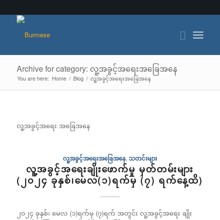
Archive for category: လူ့အခွင့်အရေးအခြေအနေ
You are here:
Home
/
Blog
/
လူ့အခွင့်အရေးအခြေအနေ
လူ့အခွင့်အရေး အခြေအနေ
လူ့အခွင့်အရေးအခြေအနေ
,
သတင်းများ
လူ့အခွင့်အရေးချိုးဖောက်မှု မှတ်တမ်းများ
(၂၀၂၄ ခုနှစ်၊မေလ(၁)ရက်မှ (၇) ရက်နေ့ထိ)
၂၀၂၄ ခုနှစ်၊ မေလ (၁)ရက်မှ (၇)ရက် အတွင်း လူ့အခွင့်အရေး ချိုး