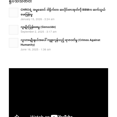
ရုပ်သံသတင်း
CHROရဲ့ အမှုဆောင် ဒါရိုက်တာ ဆလိုင်းဇာအုတ်ကို BBMက ဆက်သွယ်
မေးမြန်းမှု
January 15, 2026 - 3:24 am
လူမျိုးပြုန်းစေမှု (Genocide)
September 2, 2025 - 3:17 am
လူသားမျိုးနွယ်အပေါ် ကျူးလွန်သည့် ရာဇဝတ်မှု (Crimes Against
Humanity)
June 16, 2025 - 1:36 am