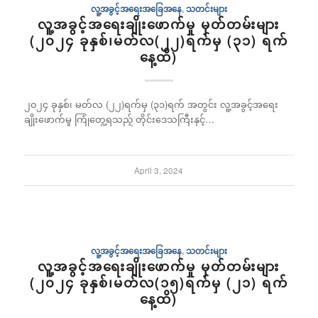
လူ့အခွင့်အရေးအခြေအနေ
,
သတင်းများ
လူ့အခွင့်အရေးချိုးဖောက်မှု မှတ်တမ်းများ
(၂၀၂၄ ခုနှစ်၊မတ်လ(၂၂)ရက်မှ (၃၁) ရက်
နေ့ထိ)
၂၀၂၄ ခုနှစ်၊ မတ်လ (၂၂)ရက်မှ (၃၁)ရက် အတွင်း လူ့အခွင့်အရေး
ချိုးဖောက်မှု ကြုံတွေ့ရသည့် တိုင်းဒေသကြီးနှင့်…
April 3, 2024
လူ့အခွင့်အရေးအခြေအနေ
,
သတင်းများ
လူ့အခွင့်အရေးချိုးဖောက်မှု မှတ်တမ်းများ
(၂၀၂၄ ခုနှစ်၊မတ်လ(၁၅)ရက်မှ (၂၁) ရက်
နေ့ထိ)