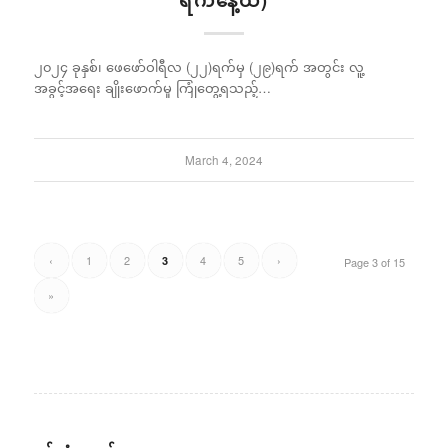
ရက်နေ့ထိ)
၂၀၂၄ ခုနှစ်၊ ဖေဖော်ဝါရီလ (၂၂)ရက်မှ (၂၉)ရက် အတွင်း လူ့
အခွင့်အရေး ချိုးဖောက်မှု ကြုံတွေ့ရသည့်…
March 4, 2024
‹
1
2
4
5
›
3
Page 3 of 15
»