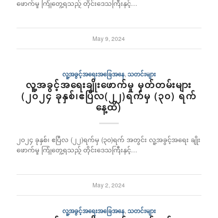
ဖောက်မှု ကြုံတွေ့ရသည့် တိုင်းဒေသကြီးနှင့်…
May 9, 2024
လူ့အခွင့်အရေးအခြေအနေ
,
သတင်းများ
လူ့အခွင့်အရေးချိုးဖောက်မှု မှတ်တမ်းများ
(၂၀၂၄ ခုနှစ်၊ဧပြီလ(၂၂)ရက်မှ (၃၀) ရက်
နေ့ထိ)
၂၀၂၄ ခုနှစ်၊ ဧပြီလ (၂၂)ရက်မှ (၃၀)ရက် အတွင်း လူ့အခွင့်အရေး ချိုး
ဖောက်မှု ကြုံတွေ့ရသည့် တိုင်းဒေသကြီးနှင့်…
May 2, 2024
လူ့အခွင့်အရေးအခြေအနေ
,
သတင်းများ