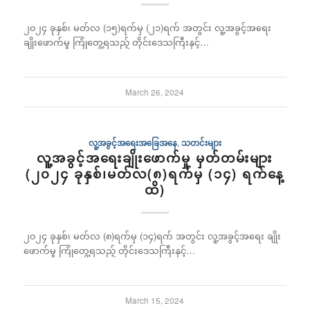
၂၀၂၄ ခုနှစ်၊ မတ်လ (၁၅)ရက်မှ (၂၁)ရက် အတွင်း လူ့အခွင့်အရေး
ချိုးဖောက်မှု ကြုံတွေ့ရသည့် တိုင်းဒေသကြီးနှင့်…
March 26, 2024
လူ့အခွင့်အရေးအခြေအနေ
,
သတင်းများ
လူ့အခွင့်အရေးချိုးဖောက်မှု မှတ်တမ်းများ
(၂၀၂၄ ခုနှစ်၊မတ်လ(၈)ရက်မှ (၁၄) ရက်နေ့
ထိ)
၂၀၂၄ ခုနှစ်၊ မတ်လ (၈)ရက်မှ (၁၄)ရက် အတွင်း လူ့အခွင့်အရေး ချိုး
ဖောက်မှု ကြုံတွေ့ရသည့် တိုင်းဒေသကြီးနှင့်…
March 15, 2024