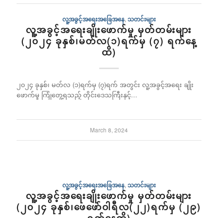
လူ့အခွင့်အရေးအခြေအနေ
,
သတင်းများ
လူ့အခွင့်အရေးချိုးဖောက်မှု မှတ်တမ်းများ
(၂၀၂၄ ခုနှစ်၊မတ်လ(၁)ရက်မှ (၇) ရက်နေ့
ထိ)
၂၀၂၄ ခုနှစ်၊ မတ်လ (၁)ရက်မှ (၇)ရက် အတွင်း လူ့အခွင့်အရေး ချိုး
ဖောက်မှု ကြုံတွေ့ရသည့် တိုင်းဒေသကြီးနှင့်…
March 8, 2024
လူ့အခွင့်အရေးအခြေအနေ
,
သတင်းများ
လူ့အခွင့်အရေးချိုးဖောက်မှု မှတ်တမ်းများ
(၂၀၂၄ ခုနှစ်၊ဖေဖော်ဝါရီလ(၂၂)ရက်မှ (၂၉)