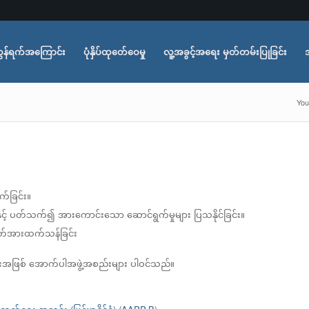
ွန်ရက်အကြောင်း
ပုံနှိပ်ထုတ်ေဝေမှု
လူ့အခွင့်အရေး မှတ်တမ်းပြုခြင်း
You
က်ခြင်း။
နှင့် ပတ်သက်၍ အားကောင်းသော ဆောင်ရွက်မှုများ ပြသနိုင်ခြင်း။
 စိတ်အားထက်သန်ခြင်း
ျားအဖြစ် အောက်ပါအဖွဲ့အစည်းများ ပါဝင်သည်။