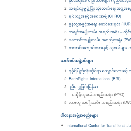
နိုင်ငံရေးအကျဉ်းသားများ ကူညီစောင့်ရ
ကချင်လူမှု့ဖွံ့ဖြိုးတိုးတက်ရေးအဖွဲ့အစ
ချင်းလူ့အခွင့်အရေးအဖွဲ့ (CHRO)
မွန်လူ့အခွင့်အရေး ဖောင်ဒေးရှင်း (H
ကချင်အမျိုးသမီး အစည်းအရုံး – ထိုင်းန
ပလောင်အမျိုးသမီး အစည်းအရုံး (PW
တအာင်းကျောင်းသားနှင့် လူငယ်များ 
ဆက်စပ်အဖွဲ့ဝင်များ
ရခိုင်ပြည်လုံးဆိုင်ရာ ကျောင်းသားနှင
EarthRights International (ERI)
ညီမ ျှခြင်းမြန်မာ
– ပအိုဝ့်လူငယ်အစည်းအရုံး (PYO)
လားဟူ အမျိုးသမီး အစည်းအရုံး (LW
ပါတနာအဖွဲ့အစည်းများ
International Center for Transitional Ju