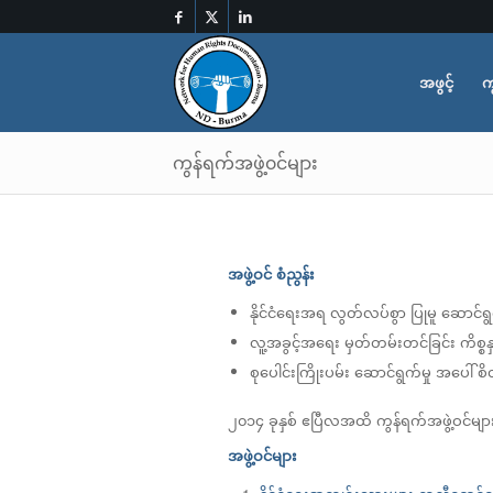
အဖွင့်
က
ကွန်ရက်အဖွဲ့၀င်များ
အဖွဲ့ဝင် စံညွန်း
နိုင်ငံရေးအရ လွတ်လပ်စွာ ပြုမူ ဆောင်ရွ
လူ့အခွင့်အရေး မှတ်တမ်းတင်ခြင်း ကိစ္စ
စုပေါင်းကြိုးပမ်း ဆောင်ရွက်မှု အပေါ်
၂၀၁၄ ခုနှစ် ဧပြီလအထိ ကွန်ရက်အဖွဲ့ဝင်မ
အဖွဲ့ဝင်များ