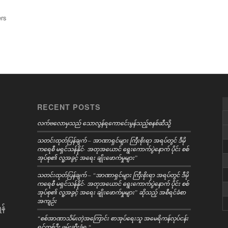
rs
RECENT POSTS
လက်ဗလောမှသည် သောလွန်ရကောင်ေးမွန်သည့်စနစ်ဆီသို့
သတင်းထုတ်ပြန်ချက် – အာဏာရှင်များ ကြီးစိုးရာ အရပ်တွင် ဒီမို
ကရေစီ မရှင်သန်နိုင်- အတုအယောင် ရွေးကောက်ပွဲနောက် ပိုင်း စစ်
အုပ်စု၏ လူ့အခွင့် အရေး ချိုးဖောက်မှုများ”
သတင်းထုတ်ပြန်ချက် – “အာဏာရှင်များ ကြီးစိုးရာ အရပ်တွင် ဒီမို
ကရေစီ မရှင်သန်နိုင်- အတုအယောင် ရွေးကောက်ပွဲနောက် ပိုင်း စစ်
အုပ်စု၏ လူ့အခွင့် အရေး ချိုးဖောက်မှုများ” ဆိုသည့် အစီရင်ခံစာ
အကျဉ်း
န်
“စစ်အာဏာသိမ်းတဲ့အကြောင်း စာအုပ်ရေးသူ အမေရိကန်လုပ်ငန်း
ရှင်တစ်ဦး ဖမ်းဆီးခံရ “