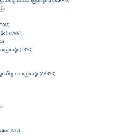
ှောက်ရေး အသင်း (မြန်မာနိုင်ငံ) (AAPP-B
)
ည်း
URFOM)
ိုင်ငံ (KWAT)
O)
အစည်းအရုံး (TSYO)
့် လူငယ်များ အစည်းအရုံး (AASYC)
O)
stice (ICTJ)