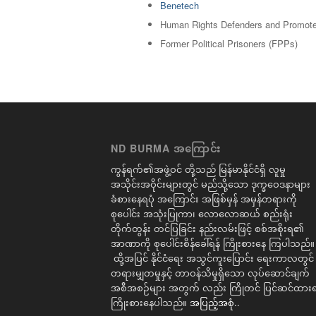
Benetech
Human Rights Defenders and Promote
Former Political Prisoners (FPPs)
ND BURMA အကြောင်း
ကွန်ရက်၏အဖွဲ့ဝင် တို့သည် မြန်မာနိုင်ငံရှိ လူမှု
အသိုင်းအဝိုင်းများတွင် မည်သို့သော ဒုက္ခဝေဒနာများ
ခံစားနေရပုံ အကြောင်း အဖြစ်မှန် အမှန်တရားကို
စုပေါင်း အသုံးပြုကာ၊ လောလောဆယ် စည်းရုံး
တိုက်တွန်း တင်ပြခြင်း နည်းလမ်းဖြင့် စစ်အစိုးရ၏
အာဏာကို စုပေါင်းစိန်ခေါ်ရန် ကြိုးစားနေ ကြပါသည်။
ထို့အပြင် နိုင်ငံရေး အသွင်ကူးပြောင်း ရေးကာလတွင်
တရားမျှတမှုနှင့် တာဝန်သိမှုရှိသော လုပ်ဆောင်ချက်
အစီအစဉ်များ အတွက် လည်း ကြိုတင် ပြင်ဆင်ထားရ
ကြိုးစားနေပါသည်။
အပြည့်အစုံ..