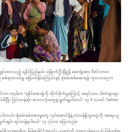
ပ်ထားသည့် ရခိုင်ပြည်နယ်၊ မြောက်ဦးမြို့ရှိ ဆေးရုံအား ဒီဇင်ဘာလ
် စစ်ရာဇဝတ်မှု
မြောက်နိုင်ကြောင်းနှင့် စုံစမ်းစစ်ဆေးရန် ကုလသမဂ္ဂက
 တာ့ခ်က “ရခိုင်ဆေးရုံကို တိုက်ခိုက်မှုကြောင့် အရပ်သား ဒါဇင်များစွာ
ိပြီး ပြင်းထန်ဆုံး စကားလုံးတွေနဲ့ ရှုတ်ချပါတယ်” ဟု X (ယခင် Twitter)
ိုင်ပါတယ်။ စုံစမ်းစစ်ဆေးမှုတွေ လုပ်ဆောင်ဖို့နဲ့ တာဝန်ရှိသူတွေကို အရေးယူ
ခုချက်ချင်း ရပ်တန့်ရပါမယ်” ဟု ၎င်းက ပြောသည်။
့်ရှိသူအရာရှိက မြန်မာနိုင်ငံအတွင်း ယခုကဲ့သို့ ကျူးလွန်နေသည့် ပြစ်ဒဏ်မှ