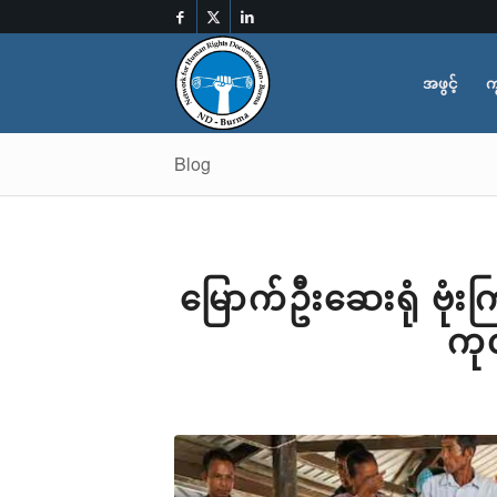
အဖွင့်
က
Blog
မြောက်ဦးဆေးရုံ ဗုံးကြ
ကု