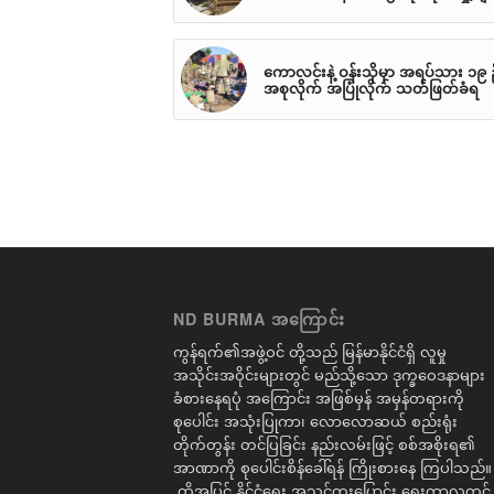
ကောလင်းနဲ့ ဝန်းသိုမှာ အရပ်သား ၁၉ 
အစုလိုက် အပြုံလိုက် သတ်ဖြတ်ခံရ
ND BURMA အကြောင်း
ကွန်ရက်၏အဖွဲ့ဝင် တို့သည် မြန်မာနိုင်ငံရှိ လူမှု
အသိုင်းအဝိုင်းများတွင် မည်သို့သော ဒုက္ခဝေဒနာများ
ခံစားနေရပုံ အကြောင်း အဖြစ်မှန် အမှန်တရားကို
စုပေါင်း အသုံးပြုကာ၊ လောလောဆယ် စည်းရုံး
တိုက်တွန်း တင်ပြခြင်း နည်းလမ်းဖြင့် စစ်အစိုးရ၏
အာဏာကို စုပေါင်းစိန်ခေါ်ရန် ကြိုးစားနေ ကြပါသည်။
ထို့အပြင် နိုင်ငံရေး အသွင်ကူးပြောင်း ရေးကာလတွင်