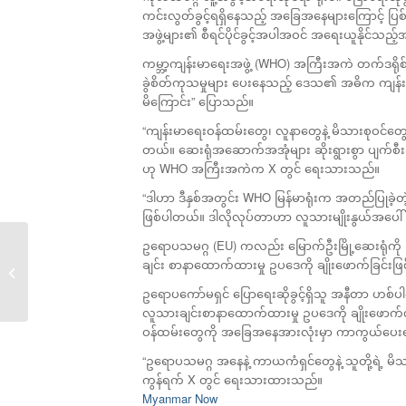
ကင်းလွတ်ခွင့်ရရှိနေသည့် အခြေအနေများကြောင့် ပြစ်မှ
အဖွဲ့များ၏ စီရင်ပိုင်ခွင့်အပါအဝင် အရေးယူနိုင်သည
ကမ္ဘာ့ကျန်းမာရေးအဖွဲ့ (WHO) အကြီးအကဲ တက်ဒရို
ခွဲစိတ်ကုသမှုများ ပေးနေသည့် ဒေသ၏ အဓိက ကျန်းမာရေ
မိကြောင်း” ပြောသည်။
“ကျန်းမာရေးဝန်ထမ်းတွေ၊ လူနာတွေနဲ့ မိသားစုဝင်တွေ
တယ်။ ဆေးရုံအဆောက်အအုံများ ဆိုးရွားစွာ ပျက်စီးခဲ
ဟု WHO အကြီးအကဲက X တွင် ရေးသားသည်။
“ဒါဟာ ဒီနှစ်အတွင်း WHO မြန်မာရုံးက အတည်ပြုခဲ့တဲ့
ဖြစ်ပါတယ်။ ဒါလိုလုပ်တာဟာ လူသားမျိုးနွယ်အပေါ် တ
ဥရောပသမဂ္ဂ (EU) ကလည်း မြောက်ဦးမြို့ဆေးရုံကို 
လူ့အခွင့်အရေးနေ့တွင်
ချင်း စာနာထောက်ထားမှု ဥပဒေကို ချိုးဖောက်ခြင်းဖြ
မြောက်ဦးဆေးရုံကို...
ဥရောပကော်မရှင် ပြောရေးဆိုခွင့်ရှိသူ အနီတာ ဟစ်ပါ
လူသားချင်းစာနာထောက်ထားမှု ဥပဒေကို ချိုးဖော
ဝန်ထမ်းတွေကို အခြေအနေအားလုံးမှာ ကာကွယ်ပေး
“ဥရောပသမဂ္ဂ အနေနဲ့ ကာယကံရှင်တွေနဲ့ သူတို့ရဲ့ မ
ကွန်ရက် X တွင် ရေးသားထားသည်။
Myanmar Now