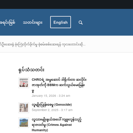
အရင်းမြစ်
သတင်းများ
English
ဦးဆေးရုံ ဗုံးကြဲတိုက်ခိုက်မှု စုံစမ်းစစ်ဆေးရန် ကုလတောင်းဆို...
ရုပ်သံသတင်း
CHROရဲ့ အမှုဆောင် ဒါရိုက်တာ ဆလိုင်း
ဇာအုတ်ကို BBMက ဆက်သွယ်မေးမြန်း
မှု
January 15, 2026 - 3:24 am
လူမျိုးပြုန်းစေမှု (Genocide)
September 2, 2025 - 3:17 am
လူသားမျိုးနွယ်အပေါ် ကျူးလွန်သည့်
ရာဇဝတ်မှု (Crimes Against
Humanity)