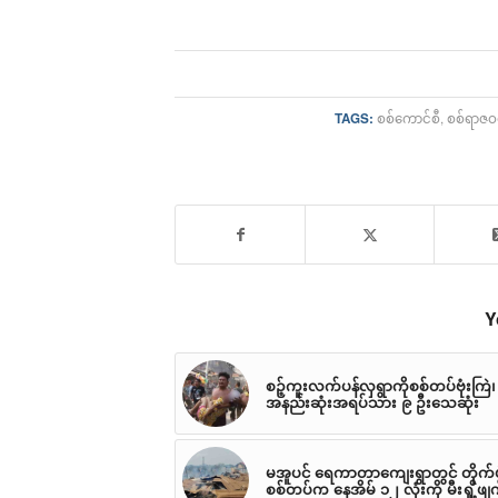
TAGS:
စစ်ကောင်စီ
,
စစ်ရာဇဝတ
Y
စဉ့်ကူးလက်ပန်လှရွာကိုစစ်တပ်ဗုံးကြဲ၊
အနည်းဆုံးအရပ်သား ၉ ဦးသေဆုံး
မအူပင် ရေကာတာကျေးရွာတွင် တိုက်ပွဲ
စစ်တပ်က နေအိမ် ၁၂ လုံးကို မီးရှို့ဖျ