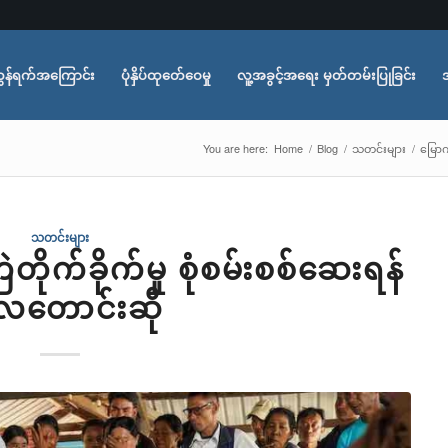
ွန်ရက်အကြောင်း
ပုံနှိပ်ထုတ်ေဝေမှု
လူ့အခွင့်အရေး မှတ်တမ်းပြုခြင်း
You are here:
Home
/
Blog
/
သတင်းများ
/
မြောက်
သတင်းများ
ဲတိုက်ခိုက်မှု စုံစမ်းစစ်ဆေးရန်
လတောင်းဆို