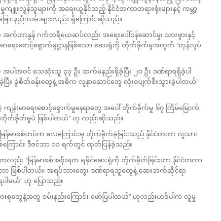
ုကျူးလွန်သူများကို အရေးယူနိုင်သည့် နိုင်ငံတကာတရားရုံးများနှင့် ကမ္ဘာ့
့်အခြားနည်းလမ်းများလည်း ရှိကြောင်းဆိုသည်။
စ် အက်ဟာနွန် ဂက်ဘရီယေဆပ်လည်း အရေးပေါ်ဝန်ဆောင်မှု၊ သားဖွားနှင့်
းစောင့်ရှောက်မှုဌာနဖြစ်သော ဆေးရုံကို တိုက်ခိုက်မှုအတွက် “တုန်လှုပ်
 အပါအဝင် သေဆုံးသူ ၃၃ ဦး ထက်မနည်းရှိခဲ့ပြီး ၂၀ ဦး ဒဏ်ရာရရှိခဲ့ပါ
့ပြီး ခွဲစိတ်ခန်းတွေနဲ့ အဓိက လူနာဆောင်တွေ လုံးဝပျက်စီးသွားခဲ့ပါတယ်”
 ကျန်းမာရေးစောင့်ရှောက်မှုနေရာတွေ အပေါ် တိုက်ခိုက်မှု ၆၇ ကြိမ်မြောက်
ိုက်ခိုက်မှုပဲ ဖြစ်ပါတယ်” ဟု လည်းဆိုသည်။
မြန်မာစစ်တပ်က လေကြောင်းမှ တိုက်ခိုက်ခဲ့ခြင်းသည် နိုင်ငံတကာ လူသား
စ်ကြောင်း ဒီဇင်ဘာ ၁၁ ရက်တွင် ထုတ်ပြန်ခဲ့သည်။
ကလည်း “မြန်မာစစ်အစိုးရက ရခိုင်ဆေးရုံကို တိုက်ခိုက်ခြင်းဟာ နိုင်ငံတကာ
က်တာ ဖြစ်ပါတယ်။ အရပ်သားတွေ၊ ဒဏ်ရာရသူတွေနဲ့ ဆေးဘက်ဆိုင်ရာ
ရပါမယ်” ဟု ပြောသည်။
ိသားစုတွေနဲ့အတူ ဝမ်းနည်းကြောင်း ဖော်ပြပါတယ်” ဟုလည်းဟစ်ပါက လူမှု