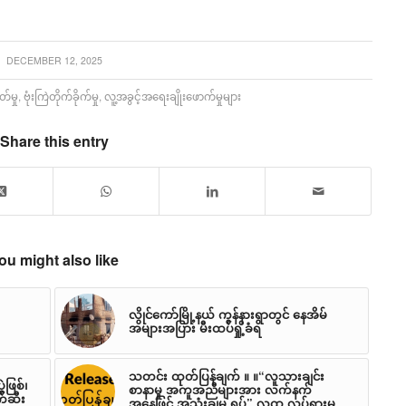
DECEMBER 12, 2025
်မှု
,
ဗုံးကြဲတိုက်ခိုက်မှု
,
လူ့အခွင့်အရေးချိုးဖောက်မှုများ
Share this entry
ou might also like
လွိုင်ကော်မြို့နယ် ကွန်နားရွာတွင် နေအိမ်
အများအပြား မီးထပ်ရှို့ခံရ
သတင်း ထုတ်ပြန်ချက် ။ ။“လူသားချင်း
ဖြစ်၊
စာနာမှု အကူအညီများအား လက်နက်
က်ဆီး
အနေဖြင့် အသုံးချမှု ရပ်” လူထု လှုပ်ရှားမှု