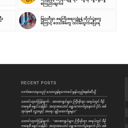
ကြေညာချက်။
ဦး
မြဝတီမှာ ရေကြီးရေလျှံမှုနဲ့ တိုက်ပွဲတွေ
ကြောင့် ဒေသခံတွေ ထပ်မံထွက်ပြေးရ
RECENT POSTS
လက်ဗလောမှသည် သောလွန်ရကောင်ေးမွန်သည့်စနစ်ဆီသို့
သတင်းထုတ်ပြန်ချက် – အာဏာရှင်များ ကြီးစိုးရာ အရပ်တွင် ဒီမို
ကရေစီ မရှင်သန်နိုင်- အတုအယောင် ရွေးကောက်ပွဲနောက် ပိုင်း စစ်
အုပ်စု၏ လူ့အခွင့် အရေး ချိုးဖောက်မှုများ”
သတင်းထုတ်ပြန်ချက် – “အာဏာရှင်များ ကြီးစိုးရာ အရပ်တွင် ဒီမို
ကရေစီ မရှင်သန်နိုင်- အတုအယောင် ရွေးကောက်ပွဲနောက် ပိုင်း စစ်