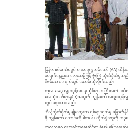
မြန်မာစစ်ကော်မရှင်က အာရက္ခတပ်တော် (AA) ထိန်းချု
၁၀ရက်နေ့ညက လေယာဉ်ဖြင့် ဗုံးကြဲ တိုက်ခိုက်မှုသည
ဒီဇင်ဘာ ၁၁ ရက်တွင် တောင်းဆိုလိုက်သည်။
ကုလသမဂ္ဂ လူ့အခွင့်အရေးဆိုင်ရာ အကြီးအကဲ ဗော်လ်ကာ
သေဆုံးဒဏ်ရာရခဲ့တဲ့အတွက် ကျွန်တော် အထူးတုန်လှုပ်မ
တွင် ရေးသားသည်။
“ဒီလိုတိုက်ခိုက်မှုမျိုးတွေဟာ စစ်ရာဇဝတ်မှု မြောက်န
ဖို့ ကျွန်တော် တောင်းဆိုပါတယ်။ တိုက်ပွဲတွေကို အ
ကုလသမဂ္ဂ လူ့အခွင့်အရေးဆိုင်ရာ ရုံး၏ ပြောရေးဆိုခွင