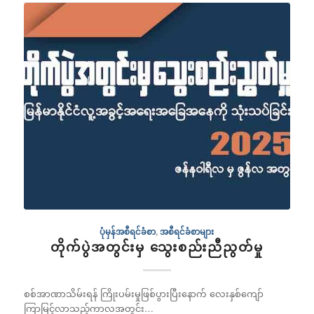
ပုံမှန်အစီရင်ခံစာ
,
အစီရင်ခံစာများ
တိုက်ပွဲအတွင်းမှ သွေးစည်းညီညွတ်မှု
စစ်အာဏာသိမ်းရန် ကြိုးပမ်းမှုဖြစ်ပွားပြီးနောက် လေးနှစ်ကျော်
ကြာမြင့်လာသည့်ကာလအတွင်း…