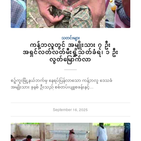
သတင်းများ
ကန့်ဘလူတွင် အမျိုးသား ၇ ဦး
အရှင်လတ်လတ်မီးရှို့သတ်ခံရ၊ ၁ ဦး
လွတ်မြောက်လာ
စဉ့်ကူးမြို့နယ်ဘက်မှ နေရပ်ပြန်လာသော ကန့်ဘလူ ဒေသခံ
အမျိုးသား ခုနစ် ဦးသည် စစ်တပ်၊ပျူစခန်းနှင့်…
September 16, 2025