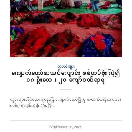
သတင်းများ
ကျောက်တော်စာသင်ကျောင်း စစ်တပ်ဗုံးကြဲ၍
၁၈ ဦးသေ ၊ ၂၀ ကျော်ဒဏ်ရာရ
လူအများအိပ်မောကျနေချိန် ကျောက်တော်မြို့မှ အထက်တန်းကျောင်း
တစ်ခု ဗုံး နှစ်လုံးကြဲခံရပြီး…
September 12, 2025