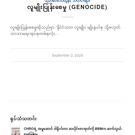
ပညာပေးကာတွန်း
,
သတင်းများ
လူမျိုးပြုန်းစေမှု (GENOCIDE)
လူမျိုးပြုန်းစေမှုဆိုသည်မှာ “နိုင်ငံသား၊ လူမျိုး၊ မျိုးနွယ်စု သို့မဟုတ်
ဘာသာရေးအုပ်စုတစ်စုလုံး…
September 2, 2025
ရုပ်သံသတင်း
CHROရဲ့ အမှုဆောင် ဒါရိုက်တာ ဆလိုင်းဇာအုတ်ကို BBMက ဆက်သွယ်
မေးမြန်းမှု