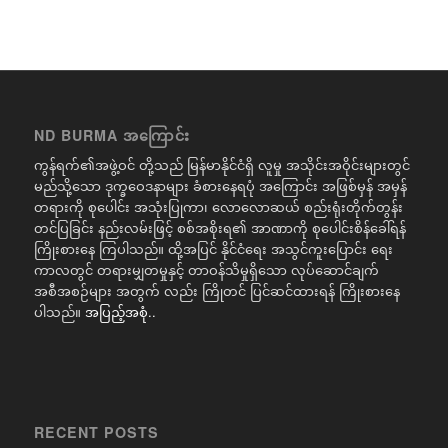
ND BURMA အကြောင်း
ကွန်ရက်၏အဖွဲ့ဝင် တို့သည် မြန်မာနိုင်ငံရှိ လူမှု အသိုင်းအဝိုင်းများတွင်
မည်သို့သော ဒုက္ခဝေဒနာများ ခံစားနေရပုံ အကြောင်း အဖြစ်မှန် အမှန်
တရားကို စုပေါင်း အသုံးပြုကာ၊ လောလောဆယ် စည်းရုံးတိုက်တွန်း
တင်ပြခြင်း နည်းလမ်းဖြင့် စစ်အစိုးရ၏ အာဏာကို စုပေါင်းစိန်ခေါ်ရန်
ကြိုးစားနေ ကြပါသည်။ ထို့အပြင် နိုင်ငံရေး အသွင်ကူးပြောင်း ရေး
ကာလတွင် တရားမျှတမှုနှင့် တာဝန်သိမှုရှိသော လုပ်ဆောင်ချက်
အစီအစဉ်များ အတွက် လည်း ကြိုတင် ပြင်ဆင်ထားရန် ကြိုးစားနေ
ပါသည်။
အပြည့်အစုံ..
RECENT POSTS