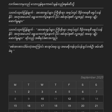
လက်ဗလောမှသည် သောလွန်ရကောင်ေးမွန်သည့်စနစ်ဆီသို့
သတင်းထုတ်ပြန်ချက် – အာဏာရှင်များ ကြီးစိုးရာ အရပ်တွင် ဒီမိုကရေစီ မရှင်သန်
နိုင်- အတုအယောင် ရွေးကောက်ပွဲနောက် ပိုင်း စစ်အုပ်စု၏ လူ့အခွင့် အရေး ချိုး
ဖောက်မှုများ”
သတင်းထုတ်ပြန်ချက် – “အာဏာရှင်များ ကြီးစိုးရာ အရပ်တွင် ဒီမိုကရေစီ မရှင်သန်
နိုင်- အတုအယောင် ရွေးကောက်ပွဲနောက် ပိုင်း စစ်အုပ်စု၏ လူ့အခွင့် အရေး ချိုး
ဖောက်မှုများ” ဆိုသည့် အစီရင်ခံစာအကျဉ်း
“စစ်အာဏာသိမ်းတဲ့အကြောင်း စာအုပ်ရေးသူ အမေရိကန်လုပ်ငန်းရှင်တစ်ဦး ဖမ်းဆီး
ခံရ “
September 2025
M
T
W
T
F
S
S
1
2
3
4
5
6
7
8
9
10
11
12
13
14
15
16
17
18
19
20
21