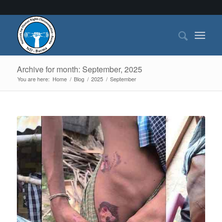
Archive for month: September, 2025
You are here:
Home
/
Blog
/
2025
/
September