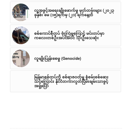
လူ့အခွင့်အရေးချိုးဖောက်မှု မှတ်တမ်းများ (၂၀၂၃
ခုနှစ်၊ မေ (၁၅)ရက်မှ (၂၁) ရက်နေ့ထိ
စစ်ကောင်စီတပ် ဗုံးကြဲမှုကြောင့် မင်းတပ်မှာ
ကလေးတစ်ဦးအပါအဝင် သုံးဦးသေဆုံး
လူမျိုးပြုန်းစေမှု (Genocide)
မြန်မာစစ်တပ်ကို စစ်ရာဇဝတ်မှု စုံစမ်းစစ်ဆေး
သင့်ကြောင်း နိုင်ငံတကာလွတ်ငြိမ်းချမ်းသာခွင့်
အဖွဲ့ပြော