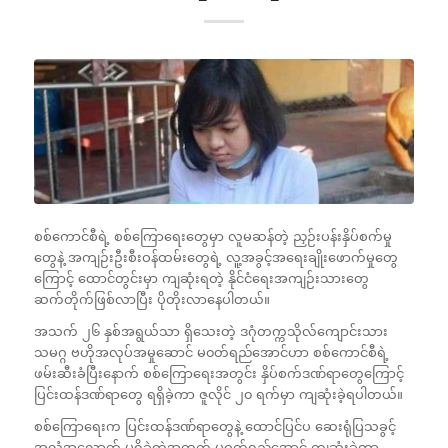
စစ်ကောင်စီရဲ့ စစ်ကြောရေးတွေမှာ လူမဆန်တဲ့ ညှဉ်းပန်းနှိပ်စက်မှု
တွေနဲ့ အကျဉ်းဦးစီးဝန်ထမ်းတွေရဲ့ လူ့အခွင့်အရေးချိုးဖောက်မှုတွေ
ကြောင့် ထောင်တွင်းမှာ ကျဆုံးရတဲ့ နိုင်ငံရေးအကျဉ်းသားတွေ
ဆက်တိုက်ဖြစ်လာပြီး ပိုတိုးလာနေပါတယ်။
အသက် ၂၆ နှစ်အရွယ်သာ ရှိသေးတဲ့ ဒဂုံတက္ကသိုလ်ကျောင်းသား
သမဂ္ဂ ဗဟိုအလုပ်အမှုဆောင် မ၀တ်ရည်အောင်ဟာ စစ်ကောင်စီရဲ့
ဖမ်းဆီးခံပြီးနောက် စစ်ကြောရေးအတွင်း နှိပ်စက်ဒဏ်ရာတွေကြောင့်
ပြင်းထန်ဒဏ်ရာတွေ ရရှိခဲ့ကာ ဇူလိုင် ၂၀ ရက်မှာ ကျဆုံးခဲ့ရပါတယ်။
စစ်ကြောရေးက ပြင်းထန်ဒဏ်ရာတွေနဲ့ ထောင်ပြင်ပ ဆေးရုံပြသခွင့်
အလုံအလောက် မရှိခဲ့တဲ့အတွက် မဝတ်ရည်အောင် ကျဆုံးခဲ့တာ