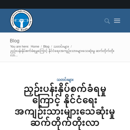
Blog
You are here:
Home
/
Blog
/
သတင်းများ
/
ညှဉ်းပန်းနှိပ်စက်ခံရမှုကြောင့် နိုင်ငံရေးအကျဉ်းသားများသေဆုံးမှု ဆက်တိုက်တိုး
လာ...
သတင်းများ
ညှဉ်းပန်းနှိပ်စက်ခံရမှု
ကြောင့် နိုင်ငံရေး
အကျဉ်းသားများသေဆုံးမှု
ဆက်တိုက်တိုးလာ