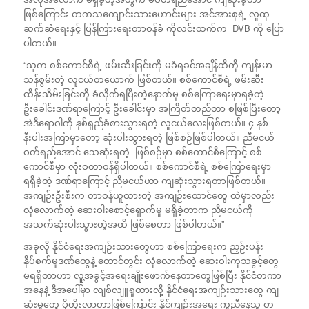
ဖြစ်ကြောင်း တကသကျောင်းသားဟောင်းများ အင်အားစုရဲ့ လူထု
ဆက်ဆံရေးနှင့် ပြန်ကြားရေးတာဝန်ခံ ကိုလင်းထက်က DVB ကို ပြော
ပါတယ်။
“သူက စစ်ကောင်စီရဲ့ ဖမ်းဆီးခြင်းကို မခံရခင်အချိန်ထိကို ကျန်းမာ
သန်စွမ်းတဲ့ လူငယ်တယောက် ဖြစ်တယ်။ စစ်ကောင်စီရဲ့ ဖမ်းဆီး
ထိန်းသိမ်းခြင်းကို ခံလိုက်ရပြီးတဲ့နောက်မှ စစ်ကြောရေးမှာရခဲ့တဲ့
ဦးခေါင်းဒဏ်ရာကြောင့် ဦးခေါင်းမှာ အကြိတ်တည်တာ စဖြစ်ပြီးတော့
အဲဒီရောဂါကို နှစ်ရှည်ခံစားသွားရတဲ့ လူငယ်လေးဖြစ်တယ်။ ၄ နှစ်
နီးပါးအကြာမှာတော့ ဆုံးပါးသွားရတဲ့ ဖြစ်စဉ်ဖြစ်ပါတယ်။ ညီမငယ်
ဝတ်ရည်အောင် သေဆုံးရတဲ့ ဖြစ်စဉ်မှာ စစ်ကောင်စီကြောင့် စစ်
ကောင်စီမှာ လုံးဝတာဝန်ရှိပါတယ်။ စစ်ကောင်စီရဲ့ စစ်ကြောရေးမှာ
ရရှိခဲ့တဲ့ ဒဏ်ရာကြောင့် ညီမငယ်ဟာ ကျဆုံးသွားရတာဖြစ်တယ်။
အကျဉ်းဦးစီးက တာဝန်ယူထားတဲ့ အကျဉ်းထောင်တွေ ထဲမှာလည်း
လုံလောက်တဲ့ ဆေးဝါးစောင့်ရှောက်မှု မရှိခဲ့တာက ညီမငယ်ကို
အသက်ဆုံးပါးသွားတဲ့အထိ ဖြစ်စေတာ ဖြစ်ပါတယ်။”
အခုလို နိုင်ငံရေးအကျဉ်းသားတွေဟာ စစ်ကြောရေးက ညှဉ်းပန်း
နှိပ်စက်မှုဒဏ်တွေနဲ့ ထောင်တွင်း လုံလောက်တဲ့ ဆေးဝါးကုသခွင့်တွေ
မရရှိတာဟာ လူ့အခွင့်အရေးချိုးဖောက်နေတာတွေဖြစ်ပြီး နိုင်ငံတကာ
အနေနဲ့ ဒီအပေါ်မှာ လျစ်လျူရှုထားလို့ နိုင်ငံရေးအကျဉ်းသားတွေ ကျ
ဆုံးမှုတွေ ပိုတိုးလာတာဖြစ်ကြောင်း နိုင်ကျဉ်းအရေး ကူညီနေသူ တ