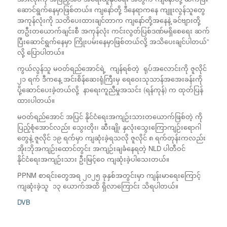
ဆောင်ရွက်နေမှာဖြစ်တယ်။ ကျနော်တို့ ဒီနေရာကနေ ကျူးလွန်သူတွေ
အကုန်လုံးကို သတိပေးထားချင်တာက ကျနော်တို့အနေနဲ့ ခင်ဗျားတို့
တဦးတယောက်ချင်းစီ အကုန်လုံး ကင်းလွတ်ပြစ်ဒဏ်မရှိစေရေး ဆက်
ပြီးဆောင်ရွက်နေမှာ ကြိုးပမ်းနေမှာဖြစ်တယ်လို့ အသိပေးချင်ပါတယ်”
လို့ ပြောပါတယ်။
ကွယ်လွန်သူ မဝတ်ရည်အောင်ရဲ့ ကျန်ရစ်တဲ့ ရုပ်အလောင်းကို ဇူလိုင်
၂၁ ရက် ဒီကနေ့ အင်းစိန်ဆေးရုံကြီးမှ ရေဝေးသုသာန်အအေးခန်းကို
ပို့ဆောင်ပေးခဲ့တယ်လို့ နာရေးကူညီမှုအသင်း (ရန်ကုန်) က ထုတ်ပြန်
ထားပါတယ်။
မဝတ်ရည်အောင် အပြင် နိုင်ငံရေးအကျဉ်းသားတယောက်ဖြစ်တဲ့ ကို
ပြည့်စုံအောင်လည်း သွေးတိုး၊ ဆီးချို၊ နှလုံးသွေးကြောကျဉ်းရောဂါ
တွေနဲ့ ဇူလိုင် ၁၉ ရက်မှာ ကျဆုံးခဲ့ရသလို ဇူလိုင် ၈ ရက်တုန်းကလည်း
အိုးဘိုအကျဉ်းထောင်တွင်း အကျဉ်းချခံနေရတဲ့ NLD ပါတီဝင်
နိုင်ငံရေးအကျဉ်းသား ဦးမြင့်ဝေ ကျဆုံးခဲ့ပါသေးတယ်။
PPNM စာရင်းတွေအရ ၂၀၂၅ ခုနှစ်အတွင်းမှာ ကျန်းမာရေးကြောင့်
ကျဆုံးခဲ့သူ ၁၃ ယောက်အထိ ရှိလာကြောင်း သိရပါတယ်။
DVB