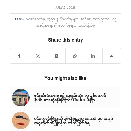
JULY 21, 2025
TAGS:
စစ်ရာဇဝတ်မှု
,
ညှဉ်းပန်းနှိပ်စက်မှုများ
,
နိုင်ငံရေးအကျဉ်းသား
,
လူ့
အခွင့်အရေးချိုးဖောက်မှုများ
,
သတ်ဖြတ်မှု
Share this entry
You might also like
ဖမ်းဆီးခံထားရစဉ် အနည်းဆုံး လူ နှစ်ထောင်
နီးပါး သေဆုံးခဲ့ကြောင်း UNHRC ပြော
ပင်လောင်းမြို့နယ် နမ်းနိမ့်ရွာမှာ ဒေသခံ ၃၀ ကျော်
အစုလိုက်အပြုံလိုက် သတ်ဖြတ်ခံရ