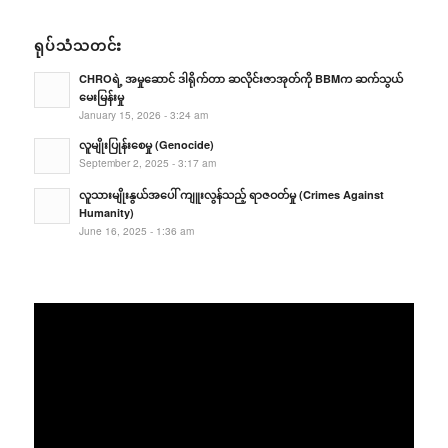
ရုပ်သံသတင်း
CHROရဲ့ အမှုဆောင် ဒါရိုက်တာ ဆလိုင်းဇာအုတ်ကို BBMက ဆက်သွယ်
မေးမြန်းမှု
January 15, 2026 - 3:24 am
လူမျိုးပြုန်းစေမှု (Genocide)
September 2, 2025 - 3:17 am
လူသားမျိုးနွယ်အပေါ် ကျူးလွန်သည့် ရာဇဝတ်မှု (Crimes Against
Humanity)
June 16, 2025 - 1:36 am