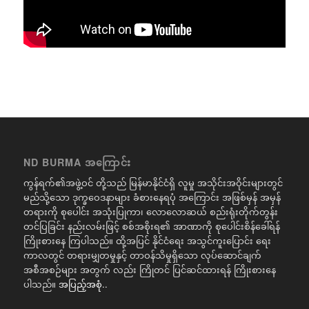
ND BURMA အကြောင်း
ကွန်ရက်၏အဖွဲ့ဝင် တို့သည် မြန်မာနိုင်ငံရှိ လူမှု အသိုင်းအဝိုင်းများတွင်
မည်သို့သော ဒုက္ခဝေဒနာများ ခံစားနေရပုံ အကြောင်း အဖြစ်မှန် အမှန်
တရားကို စုပေါင်း အသုံးပြုကာ၊ လောလောဆယ် စည်းရုံးတိုက်တွန်း
တင်ပြခြင်း နည်းလမ်းဖြင့် စစ်အစိုးရ၏ အာဏာကို စုပေါင်းစိန်ခေါ်ရန်
ကြိုးစားနေ ကြပါသည်။ ထို့အပြင် နိုင်ငံရေး အသွင်ကူးပြောင်း ရေး
ကာလတွင် တရားမျှတမှုနှင့် တာဝန်သိမှုရှိသော လုပ်ဆောင်ချက်
အစီအစဉ်များ အတွက် လည်း ကြိုတင် ပြင်ဆင်ထားရန် ကြိုးစားနေ
ပါသည်။
အပြည့်အစုံ..