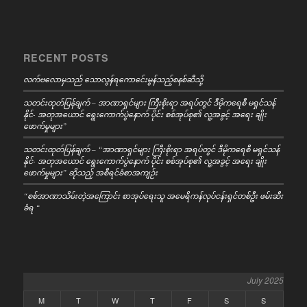
RECENT POSTS
လက်ဗလောမှသည် သောလွန်ရကောင်ေးမွန်သည့်စနစ်ဆီသို့
သတင်းထုတ်ပြန်ချက် – အာဏာရှင်များ ကြီးစိုးရာ အရပ်တွင် ဒီမိုကရေစီ မရှင်သန်
နိုင်- အတုအယောင် ရွေးကောက်ပွဲနောက် ပိုင်း စစ်အုပ်စု၏ လူ့အခွင့် အရေး ချိုး
ဖောက်မှုများ”
သတင်းထုတ်ပြန်ချက် – “အာဏာရှင်များ ကြီးစိုးရာ အရပ်တွင် ဒီမိုကရေစီ မရှင်သန်
နိုင်- အတုအယောင် ရွေးကောက်ပွဲနောက် ပိုင်း စစ်အုပ်စု၏ လူ့အခွင့် အရေး ချိုး
ဖောက်မှုများ” ဆိုသည့် အစီရင်ခံစာအကျဉ်း
“စစ်အာဏာသိမ်းတဲ့အကြောင်း စာအုပ်ရေးသူ အမေရိကန်လုပ်ငန်းရှင်တစ်ဦး ဖမ်းဆီး
ခံရ “
July 2025
M
T
W
T
F
S
S