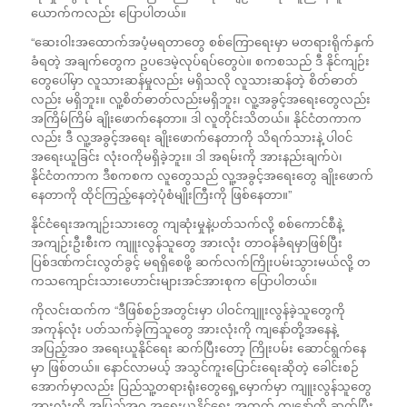
ယောက်ကလည်း ပြောပါတယ်။
“ဆေးဝါးအထောက်အပံ့မရတာတွေ စစ်ကြောရေးမှာ မတရားရိုက်နှက်
ခံရတဲ့ အချက်တွေက ဥပဒေမဲ့လုပ်ရပ်တွေပဲ။ စကစသည် ဒီ နိုင်ကျဉ်း
တွေပေါ်မှာ လူသားဆန်မှုလည်း မရှိသလို လူသားဆန်တဲ့ စိတ်ဓာတ်
လည်း မရှိဘူး။ လူ့စိတ်ဓာတ်လည်းမရှိဘူး၊ လူ့အခွင့်အရေးတွေလည်း
အကြိမ်ကြိမ် ချိုးဖောက်နေတာ။ ဒါ လူတိုင်းသိတယ်။ နိုင်ငံတကာက
လည်း ဒီ လူ့အခွင့်အရေး ချိုးဖောက်နေတာကို သိရက်သားနဲ့ ပါဝင်
အ‌ရေးယူခြင်း လုံးဝကိုမရှိခဲ့ဘူး။ ဒါ အရမ်းကို အားနည်းချက်ပဲ၊
နိုင်ငံတကာက ဒီစကစက လူတွေသည် လူ့အခွင့်အရေးတွေ ချိုးဖောက်
နေတာကို ထိုင်ကြည့်နေတဲ့ပုံစံမျိုးကြီးကို ဖြစ်နေတာ။”
နိုင်ငံရေးအကျဉ်းသားတွေ ကျဆုံးမှုနဲ့ပတ်သက်လို့ စစ်ကောင်စီနဲ့
အကျဉ်းဦးစီးက ကျူးလွန်သူတွေ အားလုံး တာဝန်ခံရမှာဖြစ်ပြီး
ပြစ်ဒဏ်ကင်းလွတ်ခွင့် မရရှိစေဖို့ ဆက်လက်ကြိုးပမ်းသွားမယ်လို့ တ
ကသကျောင်းသားဟောင်းများအင်အားစုက ပြောပါတယ်။
ကိုလင်းထက်က “ဒီဖြစ်စဉ်အတွင်းမှာ ပါဝင်ကျူးလွန်ခဲ့သူတွေကို
အကုန်လုံး ပတ်သက်ခဲ့ကြသူတွေ အားလုံးကို ကျနော်တို့အနေနဲ့
အပြည့်အဝ အရေးယူနိုင်ရေး ဆက်ပြီးတော့ ကြိုးပမ်း ဆောင်ရွက်နေ
မှာ ဖြစ်တယ်။ နောင်လာမယ့် အသွင်ကူးပြောင်းရေးဆိုတဲ့ ခေါင်းစဉ်
အောက်မှာလည်း ပြည်သူ့တရားရုံးတွေရှေ့မှောက်မှာ ကျူးလွန်သူတွေ
အားလုံးကို အပြည့်အဝ အရေးယူနိုင်ရေး အတွက် ကျနော်တို့ ဆက်ပြီး