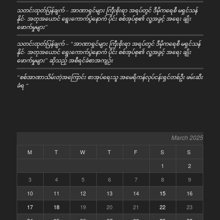
သတင်းထုတ်ပြန်ချက် – အာဏာရှင်များ ကြီးစိုးရာ အရပ်တွင် ဒီမိုကရေစီ မရှင်သန်
နိုင်- အတုအယောင် ရွေးကောက်ပွဲနောက် ပိုင်း စစ်အုပ်စု၏ လူ့အခွင့် အရေး ချိုး
ဖောက်မှုများ”
သတင်းထုတ်ပြန်ချက် – “အာဏာရှင်များ ကြီးစိုးရာ အရပ်တွင် ဒီမိုကရေစီ မရှင်သန်
နိုင်- အတုအယောင် ရွေးကောက်ပွဲနောက် ပိုင်း စစ်အုပ်စု၏ လူ့အခွင့် အရေး ချိုး
ဖောက်မှုများ” ဆိုသည့် အစီရင်ခံစာအကျဉ်း
“စစ်အာဏာသိမ်းတဲ့အကြောင်း စာအုပ်ရေးသူ အမေရိကန်လုပ်ငန်းရှင်တစ်ဦး ဖမ်းဆီး
ခံရ “
March 2025
M
T
W
T
F
S
S
1
2
3
4
5
6
7
8
9
10
11
12
13
14
15
16
17
18
19
20
21
22
23