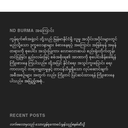
ND BURMA အကြောင်း
ကွန်ရက်၏အဖွဲ့ဝင် တို့သည် မြန်မာနိုင်ငံရှိ လူမှု အသိုင်းအဝိုင်းများတွင်
မည်သို့သော ဒုက္ခဝေဒနာများ ခံစားနေရပုံ အကြောင်း အဖြစ်မှန် အမှန်
တရားကို စုပေါင်း အသုံးပြုကာ၊ လောလောဆယ် စည်းရုံးတိုက်တွန်း
တင်ပြခြင်း နည်းလမ်းဖြင့် စစ်အစိုးရ၏ အာဏာကို စုပေါင်းစိန်ခေါ်ရန်
ကြိုးစားနေ ကြပါသည်။ ထို့အပြင် နိုင်ငံရေး အသွင်ကူးပြောင်း ရေး
ကာလတွင် တရားမျှတမှုနှင့် တာဝန်သိမှုရှိသော လုပ်ဆောင်ချက်
အစီအစဉ်များ အတွက် လည်း ကြိုတင် ပြင်ဆင်ထားရန် ကြိုးစားနေ
ပါသည်။
အပြည့်အစုံ..
RECENT POSTS
လက်ဗလောမှသည် သောလွန်ရကောင်ေးမွန်သည့်စနစ်ဆီသို့