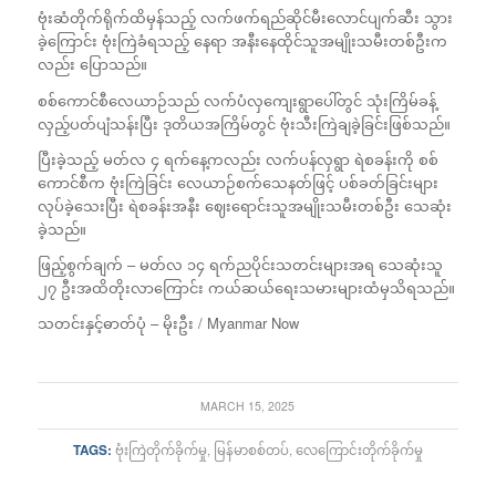
ဗုံးဆံတိုက်ရိုက်ထိမှန်သည့် လက်ဖက်ရည်ဆိုင်မီးလောင်ပျက်ဆီး သွား
ခဲ့ကြောင်း ဗုံးကြဲခံရသည့် နေရာ အနီးနေထိုင်သူအမျိုးသမီးတစ်ဦးက
လည်း ပြောသည်။
စစ်ကောင်စီလေယာဉ်သည် လက်ပံလှကျေးရွာပေါ်တွင် သုံးကြိမ်ခန့်
လှည့်ပတ်ပျံသန်းပြီး ဒုတိယအကြိမ်တွင် ဗုံးသီးကြဲချခဲ့ခြင်းဖြစ်သည်။
ပြီးခဲ့သည့် မတ်လ ၄ ရက်နေ့ကလည်း လက်ပန်လှရွာ ရဲစခန်းကို စစ်
ကောင်စီက ဗုံးကြဲခြင်း လေယာဉ်စက်သေနတ်ဖြင့် ပစ်ခတ်ခြင်းများ
လုပ်ခဲ့သေးပြီး ရဲစခန်းအနီး ဈေးရောင်းသူအမျိုးသမီးတစ်ဦး သေဆုံး
ခဲ့သည်။
ဖြည့်စွက်ချက် – မတ်လ ၁၄ ရက်ညပိုင်းသတင်းများအရ သေဆုံးသူ
၂၇ ဦးအထိတိုးလာကြောင်း ကယ်ဆယ်ရေးသမားများထံမှသိရသည်။
သတင်းနှင့်ဓာတ်ပုံ – မိုးဦး / Myanmar Now
MARCH 15, 2025
TAGS:
ဗုံးကြဲတိုက်ခိုက်မှု
,
မြန်မာစစ်တပ်
,
လေကြောင်းတိုက်ခိုက်မှု