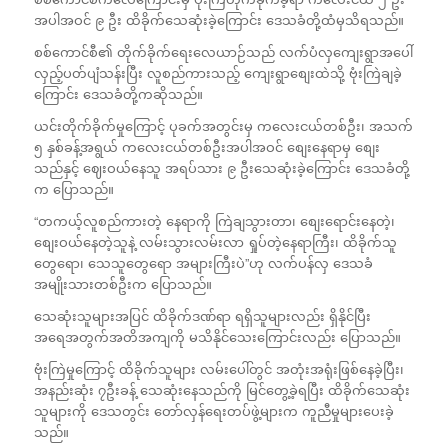
အပါအဝင် ၉ ဦး ထိခိုက်သေဆုံးခဲ့ကြောင်း ဒေသခံတို့ထံမှသိရသည်။
စစ်ကောင်စီ၏ တိုက်ခိုက်ရေးလေယာဉ်သည် လက်ပံလှကျေးရွာအပေါ်
လှည့်ပတ်ပျံသန်းပြီး လူစည်ကားသည့် ကျေးရွာစျေးထဲသို့ ဗုံးကြဲချခဲ့
ကြောင်း ဒေသခံတို့ကဆိုသည်။
ယင်းတိုက်ခိုက်မှုကြောင့် ပုခက်အတွင်းမှ ကလေးငယ်တစ်ဦး၊ အသက်
၅ နှစ်ခန့်အရွယ် ကလေးငယ်တစ်ဦးအပါအဝင် စျေးနေရာမှ စျေး
သည်နှင့် ဈေးဝယ်နေသူ အရပ်သား ၉ ဦးသေဆုံးခဲ့ကြောင်း ဒေသခံတို့
က ပြောသည်။
“တကယ့်လူစည်ကားတဲ့ နေရာကို ကြဲချသွားတာ၊ စျေးရောင်းနေတဲ့၊
စျေးဝယ်နေတဲ့သူနဲ့ လမ်းသွားလမ်းလာ ရှုပ်တဲ့နေရာကြီး၊ ထိခိုက်သူ
တွေရော၊ သေသူတွေရော အများကြီးပဲ”ဟု လက်ပန်လှ ဒေသခံ
အမျိုးသားတစ်ဦးက ပြောသည်။
သေဆုံးသူများအပြင် ထိခိုက်ဒဏ်ရာ ရရှိသူများလည်း ရှိနိုင်ပြီး
အရေအတွက်အတိအကျကို မသိနိုင်သေးကြောင်းလည်း ပြောသည်။
ဗုံးကြဲမှုကြောင့် ထိခိုက်သူများ လမ်းပေါ်တွင် အတုံးအရုံးဖြစ်နေခဲ့ပြီး၊
အနည်းဆုံး ၇ဦးခန့် သေဆုံးနေသည်ကို မြင်တွေ့ခဲ့ရပြီး ထိခိုက်သေဆုံး
သူများကို ဒေသတွင်း တော်လှန်ရေးတပ်ဖွဲ့များက ကူညီမှုများပေးခဲ့
သည်။