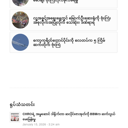
လူ့အခွင့်အရေးနေ့တွင် မြောက်ဦးဆေးရုံကို ဗုံးကြဲ၊
အစုလိုက်အပြုံလိုက် သေဆုံး၊ ဒဏ်ရာရ
ကော့ကရိတ်တောင်ပိုင်းကို လေတပ်က ၅ ကြိမ်
ဆက်တိုက် ဗုံးကြဲ
ရုပ်သံသတင်း
CHROရဲ့ အမှုဆောင် ဒါရိုက်တာ ဆလိုင်းဇာအုတ်ကို BBMက ဆက်သွယ်
မေးမြန်းမှု
January 15, 2026 - 3:24 am