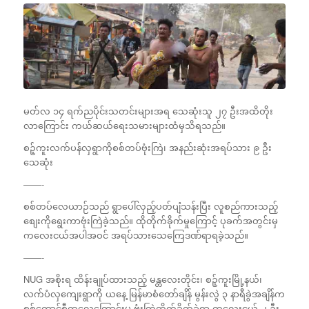
မတ်လ ၁၄ ရက်ညပိုင်းသတင်းများအရ သေဆုံးသူ ၂၇ ဦးအထိတိုး
လာကြောင်း ကယ်ဆယ်ရေးသမားများထံမှသိရသည်။
စဉ့်ကူးလက်ပန်လှရွာကိုစစ်တပ်ဗုံးကြဲ၊ အနည်းဆုံးအရပ်သား ၉ ဦး
သေဆုံး
——-
စစ်တပ်လေယာဉ်သည် ရွာပေါ်လှည့်ပတ်ပျံသန်းပြီး လူစည်ကားသည့်
စျေးကိုရွေးကာဗုံးကြဲခဲ့သည်။ ထိုတိုက်ခိုက်မှုကြောင့် ပုခက်အတွင်းမှ
ကလေးငယ်အပါအဝင် အရပ်သားသေကြေဒဏ်ရာရခဲ့သည်။
——-
NUG အစိုးရ ထိန်းချုပ်ထားသည့် မန္တလေးတိုင်း၊ စဉ့်ကူးမြို့နယ်၊
လက်ပံလှကျေးရွာကို ယနေ့ မြန်မာစံတော်ချိန် မွန်းလွဲ ၃ နာရီခွဲအချိန်က
စစ်ကောင်စီကလေကြောင်းမှ ဗုံးကြဲတိုက်ခိုက်ခဲ့ရာ ကလေးငယ် ၂ ဦး