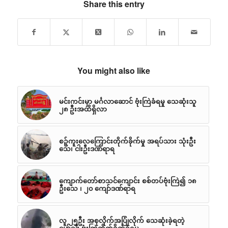
Share this entry
You might also like
မင်းကင်းမှာ မင်္ဂလာဆောင် ဗုံးကြဲခံရမှု သေဆုံးသူ
၂၈ ဦးအထိရှိလာ
စဉ့်ကူးလေကြောင်းတိုက်ခိုက်မှု အရပ်သား သုံးဦး
သေ၊ ငါးဦးဒဏ်ရာရ
ကျောက်တော်စာသင်ကျောင်း စစ်တပ်ဗုံးကြဲ၍ ၁၈
ဦးသေ ၊ ၂၀ ကျော်ဒဏ်ရာရ
လူ ၂၅ဦး အစုလိုက်အပြုံလိုက် သေဆုံးခဲ့ရတဲ့
မော်ချီး ဗုံးကြဲတိုက်ခိုက်ခံရမှု