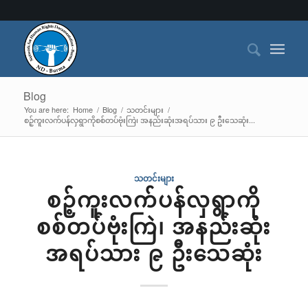
Blog
You are here:
Home
/
Blog
/
သတင်းများ
/
စဉ့်ကူးလက်ပန်လှရွာကိုစစ်တပ်ဗုံးကြဲ၊ အနည်းဆုံးအရပ်သား ၉ ဦးသေဆုံး...
သတင်းများ
စဉ့်ကူးလက်ပန်လှရွာကို
စစ်တပ်ဗုံးကြဲ၊ အနည်းဆုံး
အရပ်သား ၉ ဦးသေဆုံး