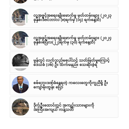
လူ့အခွင့်အရေးချိုးဖောက်မှု မှတ်တမ်းများ (၂၀၂၃
ခုနှစ်၊ဒီဇင်ဘာလ (၈)ရက်မှ (၁၄) ရက်နေ့ထိ)
လူ့အခွင့်အရေးချိုးဖောက်မှု မှတ်တမ်းများ (၂၀၂၄
ခုနှစ်၊ဧပြီလ(၂၂)ရက်မှ (၃၀) ရက်နေ့ထိ)
မွန်တွင် လက်သည်မပေါ်သင့် သတ်ဖြတ်မှုကြောင့်
ဒေသခံ (၁၆) ဦး ထက်မနည်း သေဆုံးခဲ့ရ
စစ်ဘေးဒဏ်ခံနေရတဲ့ ကလေးတွေကိုကူညီဖို့ ဦး
ကျော်မိုးထွန်း ပြော
ဒိုက်ဦးထောင်တွင် အကျဉ်းသားများကို
အကြီးအကျယ် ကန့်သတ်