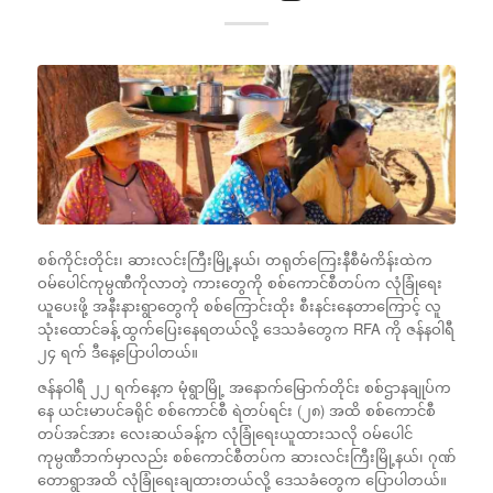
စစ်ကိုင်းတိုင်း၊ ဆားလင်းကြီးမြို့နယ်၊ တရုတ်ကြေးနီစီမံကိန်းထဲက
ဝမ်ပေါင်ကုမ္ပဏီကိုလာတဲ့ ကားတွေကို စစ်ကောင်စီတပ်က လုံခြုံရေး
ယူပေးဖို့ အနီးနားရွာတွေကို စစ်ကြောင်းထိုး စီးနင်းနေတာကြောင့် လူ
သုံးထောင်ခန့် ထွက်ပြေးနေရတယ်လို့ ဒေသခံတွေက RFA ကို ဇန်နဝါရီ
၂၄ ရက် ဒီနေ့ပြောပါတယ်။
ဇန်နဝါရီ ၂၂ ရက်နေ့က မုံရွာမြို့ အနောက်မြောက်တိုင်း စစ်ဌာနချုပ်က
နေ ယင်းမာပင်ခရိုင် စစ်ကောင်စီ ရဲတပ်ရင်း (၂၈) အထိ စစ်ကောင်စီ
တပ်အင်အား လေးဆယ်ခန့်က လုံခြုံရေးယူထားသလို ဝမ်ပေါင်
ကုမ္ပဏီဘက်မှာလည်း စစ်ကောင်စီတပ်က ဆားလင်းကြီးမြို့နယ်၊ ဂုဏ်
တောရွာအထိ လုံခြုံရေးချထားတယ်လို့ ဒေသခံတွေက ပြောပါတယ်။