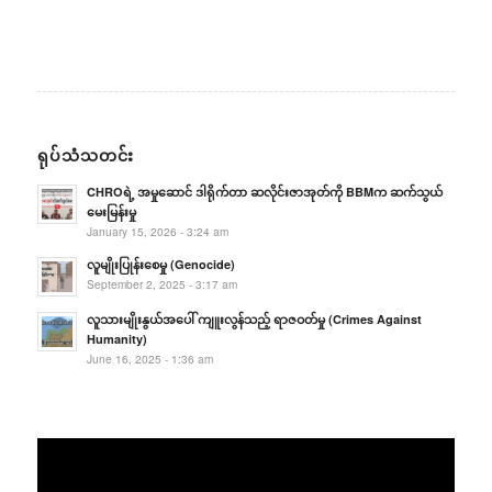
ရုပ်သံသတင်း
CHROရဲ့ အမှုဆောင် ဒါရိုက်တာ ဆလိုင်းဇာအုတ်ကို BBMက ဆက်သွယ်
မေးမြန်းမှု
January 15, 2026 - 3:24 am
လူမျိုးပြုန်းစေမှု (Genocide)
September 2, 2025 - 3:17 am
လူသားမျိုးနွယ်အပေါ် ကျူးလွန်သည့် ရာဇဝတ်မှု (Crimes Against
Humanity)
June 16, 2025 - 1:36 am