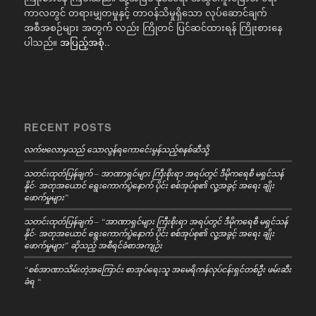
ကာလတွင် တရားမျှတမှုနှင့် တာဝန်သိမှုရှိသော လုပ်ဆောင်ချက်
အစီအစဉ်များ အတွက် လည်း ကြိုတင် ပြင်ဆင်ထားရန် ကြိုးစားနေ
ပါသည်။
အပြည့်အစုံ..
RECENT POSTS
လက်ဗလောမှသည် သောလွန်ရကောင်ေးမွန်သည့်စနစ်ဆီသို့
သတင်းထုတ်ပြန်ချက် – အာဏာရှင်များ ကြီးစိုးရာ အရပ်တွင် ဒီမိုကရေစီ မရှင်သန်
နိုင်- အတုအယောင် ရွေးကောက်ပွဲနောက် ပိုင်း စစ်အုပ်စု၏ လူ့အခွင့် အရေး ချိုး
ဖောက်မှုများ”
သတင်းထုတ်ပြန်ချက် – “အာဏာရှင်များ ကြီးစိုးရာ အရပ်တွင် ဒီမိုကရေစီ မရှင်သန်
နိုင်- အတုအယောင် ရွေးကောက်ပွဲနောက် ပိုင်း စစ်အုပ်စု၏ လူ့အခွင့် အရေး ချိုး
ဖောက်မှုများ” ဆိုသည့် အစီရင်ခံစာအကျဉ်း
“စစ်အာဏာသိမ်းတဲ့အကြောင်း စာအုပ်ရေးသူ အမေရိကန်လုပ်ငန်းရှင်တစ်ဦး ဖမ်းဆီး
ခံရ “