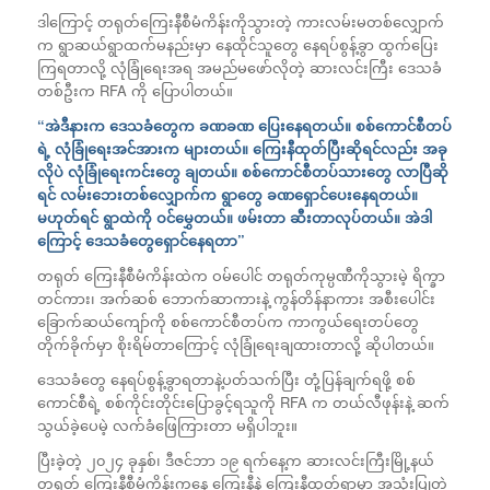
ဒါကြောင့် တရုတ်ကြေးနီစီမံကိန်းကိုသွားတဲ့ ကားလမ်းမတစ်လျှောက်
က ရွာဆယ်ရွာထက်မနည်းမှာ နေထိုင်သူတွေ နေရပ်စွန့်ခွာ ထွက်ပြေး
ကြရတာလို့ လုံခြုံရေးအရ အမည်မဖော်လိုတဲ့ ဆားလင်းကြီး ဒေသခံ
တစ်ဦးက RFA ကို ပြောပါတယ်။
“အဲဒီနားက ဒေသခံတွေက ခဏခဏ ပြေးနေရတယ်။ စစ်ကောင်စီတပ်
ရဲ့ လုံခြုံရေးအင်အားက များတယ်။ ကြေးနီထုတ်ပြီးဆိုရင်လည်း အခု
လိုပဲ လုံခြုံရေးကင်းတွေ ချတယ်။ စစ်ကောင်စီတပ်သားတွေ လာပြီဆို
ရင် လမ်းဘေးတစ်လျှောက်က ရွာတွေ ခဏရှောင်ပေးနေရတယ်။
မဟုတ်ရင် ရွာထဲကို ဝင်မွှေတယ်။ ဖမ်းတာ ဆီးတာလုပ်တယ်။ အဲဒါ
ကြောင့် ဒေသခံတွေရှောင်နေရတာ”
တရုတ် ကြေးနီစီမံကိန်းထဲက ဝမ်ပေါင် တရုတ်ကုမ္ပဏီကိုသွားမဲ့ ရိက္ခာ
တင်ကား၊ အက်ဆစ် ဘောက်ဆာကားနဲ့ ကွန်တိန်နာကား အစီးပေါင်း
ခြောက်ဆယ်ကျော်ကို စစ်ကောင်စီတပ်က ကာကွယ်ရေးတပ်တွေ
တိုက်ခိုက်မှာ စိုးရိမ်တာကြောင့် လုံခြုံရေးချထားတာလို့ ဆိုပါတယ်။
ဒေသခံတွေ နေရပ်စွန့်ခွာရတာနဲ့ပတ်သက်ပြီး တုံ့ပြန်ချက်ရဖို့ စစ်
ကောင်စီရဲ့ စစ်ကိုင်းတိုင်းပြောခွင့်ရသူကို RFA က တယ်လီဖုန်းနဲ့ ဆက်
သွယ်ခဲ့ပေမဲ့ လက်ခံဖြေကြားတာ မရှိပါဘူး။
ပြီးခဲ့တဲ့ ၂၀၂၄ ခုနှစ်၊ ဒီဇင်ဘာ ၁၉ ရက်နေ့က ဆားလင်းကြီးမြို့နယ်
တရုတ် ကြေးနီစီမံကိန်းကနေ ကြေးနီနဲ့ ကြေးနီထုတ်ရာမှာ အသုံးပြုတဲ့