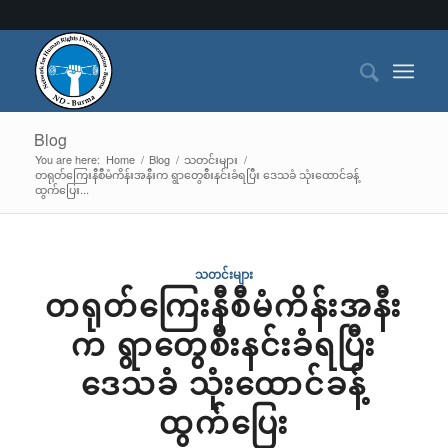
Blog
You are here:
Home
/
Blog
/
သတင်းများ
/
တရုတ်ကြေးနီစီမံကိန်းအနီးက ရွာတွေစီးနင်းခံရပြီး ဒေသခံ သုံးထောင်ခန့်
ထွက်ပြေး...
သတင်းများ
တရုတ်ကြေးနီစီမံကိန်းအနီး
က ရွာတွေစီးနင်းခံရပြီး
ဒေသခံ သုံးထောင်ခန့်
ထွက်ပြေး