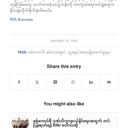
ကုန်ကြမ်းတွေ သယ်လာတဲ့ယာဥ်တန်းကို ကာကွယ်ရေးတပ်ဖွဲ့တွေက
မိုင်းဆွဲတိုက်ခိုက်ခဲ့ပါတယ်။
RFA Burmese
JANUARY 24, 2025
TAGS:
စစ်ကောင်စီ
,
စစ်ဘေးရှောင်
,
လူ့အခွင့်အရေးချိုးဖောက်မှုများ
Share this entry
You might also like
စစ်ကောင်စီ ဂုဏ်သိက္ခာဆယ်နိုင်ရေးအတွက် တပ်
ပြန်ဆုတ်ရန် KNU တောင်းဆို