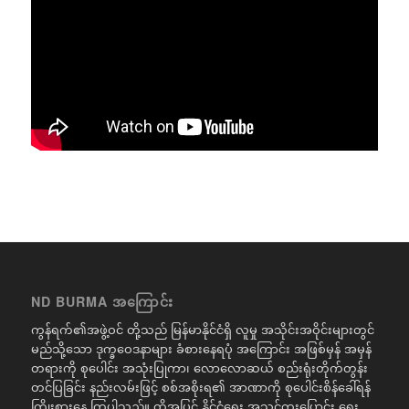
ND BURMA အကြောင်း
ကွန်ရက်၏အဖွဲ့ဝင် တို့သည် မြန်မာနိုင်ငံရှိ လူမှု အသိုင်းအဝိုင်းများတွင်
မည်သို့သော ဒုက္ခဝေဒနာများ ခံစားနေရပုံ အကြောင်း အဖြစ်မှန် အမှန်
တရားကို စုပေါင်း အသုံးပြုကာ၊ လောလောဆယ် စည်းရုံးတိုက်တွန်း
တင်ပြခြင်း နည်းလမ်းဖြင့် စစ်အစိုးရ၏ အာဏာကို စုပေါင်းစိန်ခေါ်ရန်
ကြိုးစားနေ ကြပါသည်။ ထို့အပြင် နိုင်ငံရေး အသွင်ကူးပြောင်း ရေး