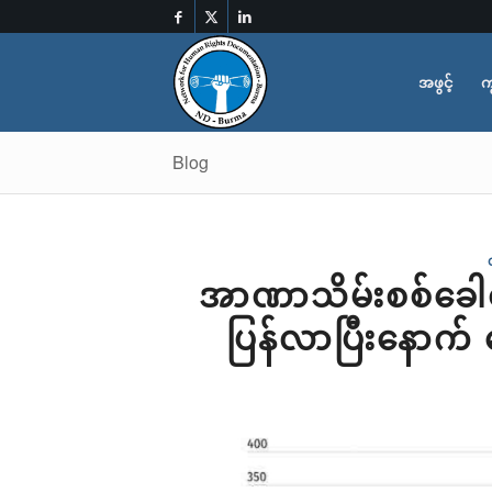
အဖွင့်
က
Blog
အာဏာသိမ်းစစ်ခေါင်
ပြန်လာပြီးနောက် 