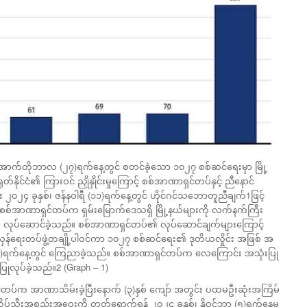
၊ အောက်တိုဘာလ (၂၇)ရက်နေ့တွင် စတင်ခဲ့သော ၁၀၂၇ စစ်ဆင်ရေးမှာ မြို့
တ်နိုင်ငံ၏ ကြားဝင် ညှိုနှိုင်းမှုကြောင့် စစ်အာဏာရှင်တပ်နှင့် ညီနောင်
ြီး ၂၀၂၄ ခုနှစ်၊ ဇန်နဝါရီ (၁၁)ရက်နေ့တွင် ဟိုင်ဂင်သဘောတူညီချက်1ဖြင့်
 စစ်အာဏာရှင်တပ်က ရှမ်းမြောက်ဒေသရှိ မြို့နယ်များကို လက်နက်ကြီး
က် လုပ်ဆောင်ခဲ့သည်။ စစ်အာဏာရှင်တပ်၏ လုပ်ဆောင်ချက်များကြောင့်
်လှန်ရေးတပ်ဖွဲ့တချို့ပါဝင်ကာ ၁၀၂၇ စစ်ဆင်ရေး၏ ဒုတိယလှိုင်း အဖြစ် အ
(၂၅)ရက်နေ့တွင် ကြေညာခဲ့သည်။ စစ်အာဏာရှင်တပ်က လေကြောင်း အသုံးပြု
် ပြုလုပ်ခဲ့သည်။2 (Graph – 1)
င်တပ်က အာဏာသိမ်းခဲ့ပြီးနောက် (၃)နှစ် ကျော် အတွင်း ပထမဦးဆုံးအကြိမ်
င်ထိပ်သီးအစည်းအဝေးကို တတ်ရောက်ရန် ၂၀၂၄ ခုနှစ်၊ နိုဝင်ဘာ (၅)ရက်နေ့မှ