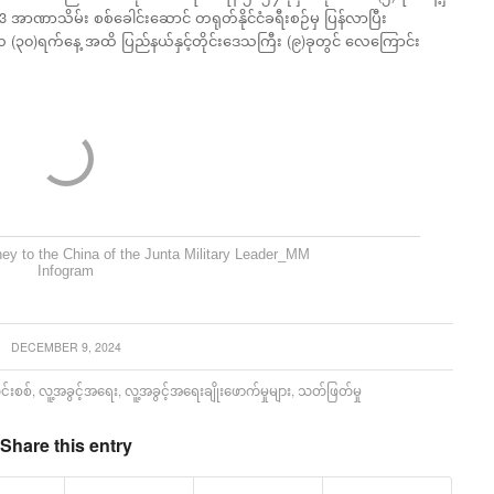
3 အာဏာသိမ်း စစ်ခေါင်းဆောင် တရုတ်နိုင်ငံခရီးစဉ်မှ ပြန်လာပြီး
လ (၃၀)ရက်နေ့ အထိ ပြည်နယ်နှင့်တိုင်းဒေသကြီး (၉)ခုတွင် လေကြောင်း
rney to the China of the Junta Military Leader_MM
Infogram
DECEMBER 9, 2024
င်းစစ်
,
လူ့အခွင့်အရေး
,
လူ့အခွင့်အရေးချိုးဖောက်မှုများ
,
သတ်ဖြတ်မှု
Share this entry