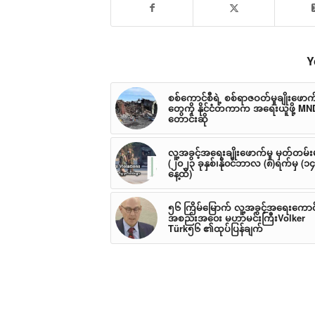
Y
စစ်ကောင်စီရဲ့ စစ်ရာဇဝတ်မှုချိုးဖောက်
တွေကို နိုင်ငံတကာက အရေးယူဖို့ M
တောင်းဆို
လူ့အခွင့်အရေးချိုးဖောက်မှု မှတ်တမ်း
(၂၀၂၃ ခုနှစ်၊နို၀င်ဘာလ (၈)ရက်မှ (၁
နေ့ထိ)
၅၆ ကြိမ်မြောက် လူ့အခွင့်အရေးကောင
အစည်းအ၀ေး မဟာမင်းကြီးVolker
Türk၅၆ ၏ထုပ်ပြန်ချက်