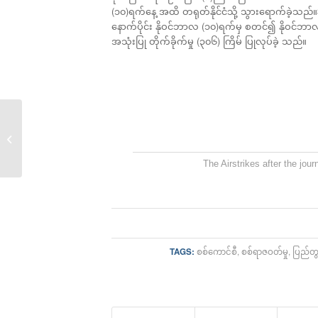
(၁၀)ရက်နေ့ အထိ တရုတ်နိုင်ငံသို့ သွားရောက်ခဲ့သည်။
နောက်ပိုင်း နိုဝင်ဘာလ (၁၀)ရက်မှ စတင်၍ နိုဝင်ဘာ
အသုံးပြု တိုက်ခိုက်မှု (၃၀၆) ကြိမ် ပြုလုပ်ခဲ့ သည်။
စစ်ခေါင်းဆောင်ကို ဖမ်း
ဝရမ်းထုတ်ဖို့...
The Airstrikes after the jou
TAGS:
စစ်ကောင်စီ
,
စစ်ရာဇဝတ်မှု
,
ပြည်တွ