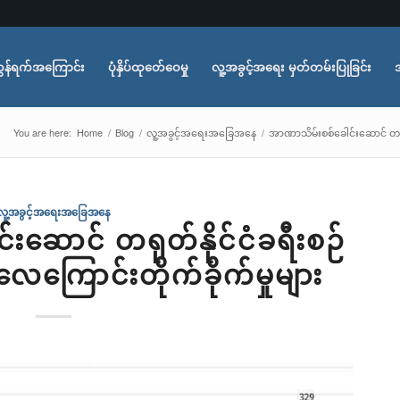
ွန်ရက်အကြောင်း
ပုံနှိပ်ထုတ်ေဝေမှု
လူ့အခွင့်အရေး မှတ်တမ်းပြုခြင်း
You are here:
Home
/
Blog
/
လူ့အခွင့်အရေးအခြေအနေ
/
အာဏာသိမ်းစစ်ခေါင်းဆောင် တရုတ်
လူ့အခွင့်အရေးအခြေအနေ
းဆောင် တရုတ်နိုင်ငံခရီးစဉ်
လေကြောင်းတိုက်ခိုက်မှုများ