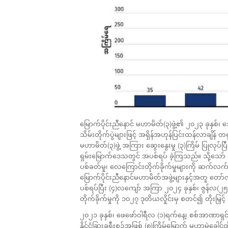
မြောက်ပိုင်းညီနောင် မဟာမိတ်(၃)ဖွဲ့၏ ၂၀၂၃ ခုနှစ်
သိမ်းတိုက်ပွဲများဖြင့် အရှိန်အဟုန်ပြင်းထန်လာချိန် တရု
မဟာမိတ်(၃)ဖွဲ့ အကြား ဆွေးနွေးမှု (၃)ကြိမ် ပြုလုပ်ပ
ရှမ်းမြောက်ဒေသတွင် အပစ်ရပ် ခဲ့ကြသည်။ သို့သော်
ပစ်ခတ်မှု၊ လေကြောင်းတိုက်ခိုက်မှုများကို ဆက်လ
မြောက်ပိုင်းညီနောင်မဟာမိတ်အဖွဲ့များနှင့်အတူ တော
ပစ်ရပ်ပြီး (၄)လကျော် အကြာ ၂၀၂၄ ခုနှစ်၊ ဇွန်လ
တိုက်ခိုက်မှုကို ၁၀၂၇ ဒုတိယလှိုင်းမှ စတင်၍ တိုးမြှင့
၂၀၂၁ ခုနှစ်၊ ဖေဖော်ဝါရီလ (၁)ရက်နေ့၊ စစ်အာဏာရှ
နိုင်ငံခြားခရီးစဉ်အဖြစ် (၈)ကြိမ်မြောက် မဟာမဲခေါ