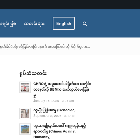
အရင်းမြစ်
သတင်းများ
English
နိုင်ငံခရီးစဉ်ပြန်လာပြီးနောက် လေကြောင်းတိုက်ခိုက်မှုများ...
ရုပ်သံသတင်း
CHROရဲ့ အမှုဆောင် ဒါရိုက်တာ ဆလိုင်း
ဇာအုတ်ကို BBMက ဆက်သွယ်မေးမြန်း
မှု
January 15, 2026 - 3:24 am
လူမျိုးပြုန်းစေမှု (Genocide)
September 2, 2025 - 3:17 am
လူသားမျိုးနွယ်အပေါ် ကျူးလွန်သည့်
ရာဇဝတ်မှု (Crimes Against
Humanity)