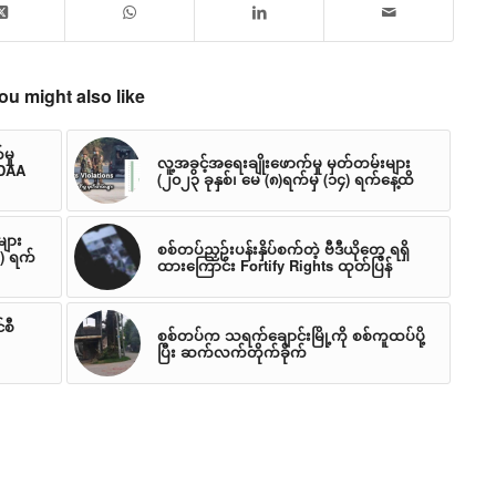
ou might also like
မှု
လူ့အခွင့်အရေးချိုးဖောက်မှု မှတ်တမ်းများ
NDAA
(၂၀၂၃ ခုနှစ်၊ မေ (၈)ရက်မှ (၁၄) ရက်နေ့ထိ
များ
စစ်တပ်ညှဉ်းပန်းနှိပ်စက်တဲ့ ဗီဒီယိုတွေ ရရှိ
၄) ရက်
ထားကြောင်း Fortify Rights ထုတ်ပြန်
်စီ
စစ်တပ်က သရက်ချောင်းမြို့ကို စစ်ကူထပ်ပို့
ပြီး ဆက်လက်တိုက်ခိုက်