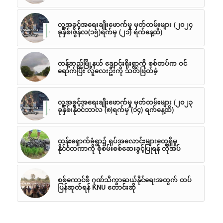
လူ့အခွင့်အရေးချိုးဖောက်မှု မှတ်တမ်းများ (၂၀၂၄
ခုနှစ်၊ဇွန်လ(၁၅)ရက်မှ (၂၁) ရက်နေ့ထိ)
တန့်ဆည်မြို့နယ် ချောင်းရိုးရွာကို စစ်တပ်က ဝင်
ရောက်ပြီး လူလေးဦးကို သတ်ဖြတ်ခဲ့
လူ့အခွင့်အရေးချိုးဖောက်မှု မှတ်တမ်းများ (၂၀၂၃
ခုနှစ်၊နို၀င်ဘာလ (၈)ရက်မှ (၁၄) ရက်နေ့ထိ)
ထန်းရှောက်ခံရွာ၌ ရုပ်အလောင်းများတွေ့ရှိမှု
နိုင်ငံတကာကို စုံစမ်းစစ်ဆေးခွင့်ပြုရန် လိုအပ်
စစ်ကောင်စီ ဂုဏ်သိက္ခာဆယ်နိုင်ရေးအတွက် တပ်
ပြန်ဆုတ်ရန် KNU တောင်းဆို