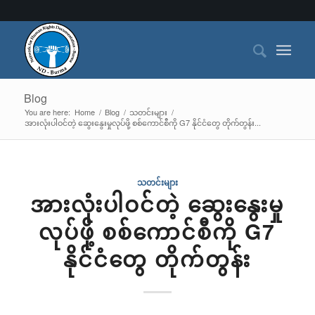
Blog
You are here:
Home
/
Blog
/
သတင်းများ
/
အားလုံးပါဝင်တဲ့ ဆွေးနွေးမှုလုပ်ဖို့ စစ်ကောင်စီကို G7 နိုင်ငံတွေ တိုက်တွန်း...
သတင်းများ
အားလုံးပါဝင်တဲ့ ဆွေးနွေးမှု
လုပ်ဖို့ စစ်ကောင်စီကို G7
နိုင်ငံတွေ တိုက်တွန်း