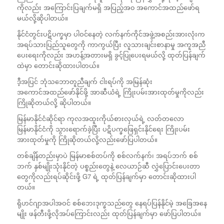
ကိုလည်း အကြောင်းပြချက်မရှိ အပြည့်အ၀ အကောင်အထည်ဖော်ရ
မယ်လို့ဆိုပါတယ်။
နိုင်ငံတွင်းပဋိပက္ခမှာ ပါဝင်နေတဲ့ လက်နက်ကိုင်အဖွဲ့အစည်းအားလုံးက
အရပ်သားပြည်သူတွေကို ကာကွယ်ပြီး လူသားချင်းစာနာမှု အကူအညီ
ပေးရေးကိုလည်း အဟန့်အတားမရှိ ခွင့်ပြုပေးရမယ်လို့ ထုတ်ပြန်ချက်
ထဲမှာ တောင်းဆိုထားပါတယ်။
ဒီ့အပြင် ဘုံသဘောတူညီချက် ငါးရပ်ကို အမြန်ဆုံး
အကောင်အထည်ဖော်နိုင်ဖို့ အာဆီယံရဲ့ ကြိုးပမ်းအားထုတ်မှုကိုလည်း
ကြိုဆိုတယ်လို့ ဆိုပါတယ်။
မြန်မာနိုင်ငံဆိုင်ရာ ကုလအထူးကိုယ်စားလှယ်ရဲ့ လတ်တလော
မြန်မာနိုင်ငံကို သွားရောက်ခဲ့ပြီး ပဋိပက္ခဖြေရှင်းနိုင်ရေး ကြိုးပမ်း
အားထုတ်မှုကို ကြိုဆိုတယ်လို့လည်းဖော်ပြပါတယ်။
တစ်ချိန်တည်းမှာပဲ မြန်မာစစ်တပ်ကို စစ်လက်နက်၊ အရပ်ဘက် စစ်
ဘက် နှစ်မျိုးသုံးနိုင်တဲ့ ပစ္စည်းတွေနဲ့ လေယာဉ်ဆီ လွှဲပြောင်းပေးတာ
တွေကိုလည်းရပ်ဆိုင်းဖို့ G7 ရဲ့ ထုတ်ပြန်ချက်မှာ တောင်းဆိုထားပါ
တယ်။
ရိုဟင်ဂျာအပါအဝင် စစ်ဘေးဒုက္ခသည်တွေ နေရပ်ပြန်နိုင်မဲ့ အခြေအနေ
မျိုး ဖန်တီးဖို့လိုအပ်ကြောင်းလည်း ထုတ်ပြန်ချက်မှာ ဖော်ပြပါတယ်။