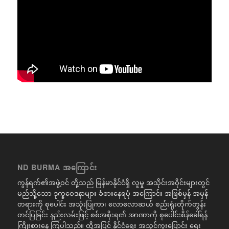
ND BURMA အကြောင်း
ကွန်ရက်၏အဖွဲ့ဝင် တို့သည် မြန်မာနိုင်ငံရှိ လူမှု အသိုင်းအဝိုင်းများတွင်
မည်သို့သော ဒုက္ခဝေဒနာများ ခံစားနေရပုံ အကြောင်း အဖြစ်မှန် အမှန်
တရားကို စုပေါင်း အသုံးပြုကာ၊ လောလောဆယ် စည်းရုံးတိုက်တွန်း
တင်ပြခြင်း နည်းလမ်းဖြင့် စစ်အစိုးရ၏ အာဏာကို စုပေါင်းစိန်ခေါ်ရန်
ကြိုးစားနေ ကြပါသည်။ ထို့အပြင် နိုင်ငံရေး အသွင်ကူးပြောင်း ရေး