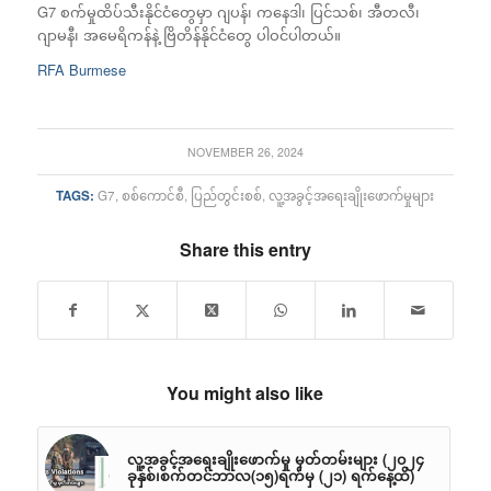
G7 စက်မှုထိပ်သီးနိုင်ငံတွေမှာ ဂျပန်၊ ကနေဒါ၊ ပြင်သစ်၊ အီတလီ၊
ဂျာမနီ၊ အမေရိကန်နဲ့ ဗြိတိန်နိုင်ငံတွေ ပါဝင်ပါတယ်။
RFA Burmese
NOVEMBER 26, 2024
TAGS:
G7
,
စစ်ကောင်စီ
,
ပြည်တွင်းစစ်
,
လူ့အခွင့်အရေးချိုးဖောက်မှုများ
Share this entry
You might also like
လူ့အခွင့်အရေးချိုးဖောက်မှု မှတ်တမ်းများ (၂၀၂၄
ခုနှစ်၊စက်တင်ဘာလ(၁၅)ရက်မှ (၂၁) ရက်နေ့ထိ)