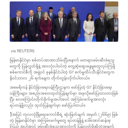
via REUTERS
မြန်မာနိုင်ငံမှာ စစ်တပ်အာဏာသိမ်းပြီးနောက် မတရားဖမ်းဆီးခံရသူ
တွေကို ပြန်လွှတ်ဖို့နဲ့ အားလုံးပါဝင်တဲ့ တွေ့ဆုံဆွေးနွေမှုတွေလုပ်ကြဖို့
စစ်ကောင်စီကို အဖွဲ့ဝင် ခုနစ်နိုင်ငံပါတဲ့ G7 စက်မှုထိပ်သီးနိုင်ငံတွေက
နိုဝင်ဘာလ ၂၆ ရက်နေ့က တိုက်တွန်းလိုက်ပါတယ်။
အမေရိကန် နိုင်ငံခြားရေးဝန်ကြီးဌာနက ဖော်ပြတဲ့ G7 နိုင်ငံခြားရေး
ဝန်ကြီးများ အစည်းအဝေးထုတ်ပြန်ချက်မှာ အခုလိုဖော်ပြထားတာဖြစ်
ပြီး လေကြောင်းတိုက်ခိုက်မှုအပါအဝင် အကြမ်းဖက်မှုအားလုံး
ရပ်တန့်ဖို့လည်း ထုတ်ပြန်ချက်မှာ ဖော်ပြပါတယ်။
ဒီ့အပြင် ကုလလုံခြုံရေးကောင်စီရဲ့ ဆုံးဖြတ်ချက် အမှတ် (၂၆၆၉) ဖြစ်
တဲ့ မြန်မာနိုင်ငံမှာ အကြမ်းဖက်မှုတွေ ရပ်တန့်ဖို့နဲ့ ဒေါ်အောင်ဆန်းစု
ကြည် အပါအဝင် ဖမ်းဆီးခံရသူအားလုံးကို ပြန်လွှတ်ဖို့ဆိုတဲ့အချက်