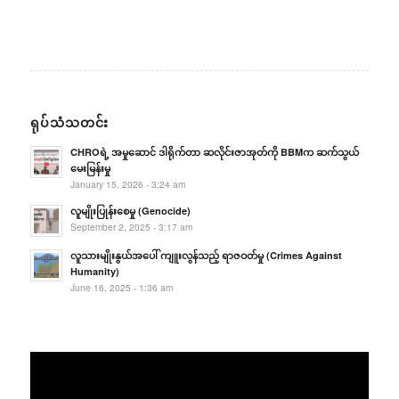
ရုပ်သံသတင်း
CHROရဲ့ အမှုဆောင် ဒါရိုက်တာ ဆလိုင်းဇာအုတ်ကို BBMက ဆက်သွယ်
မေးမြန်းမှု
January 15, 2026 - 3:24 am
လူမျိုးပြုန်းစေမှု (Genocide)
September 2, 2025 - 3:17 am
လူသားမျိုးနွယ်အပေါ် ကျူးလွန်သည့် ရာဇဝတ်မှု (Crimes Against
Humanity)
June 16, 2025 - 1:36 am