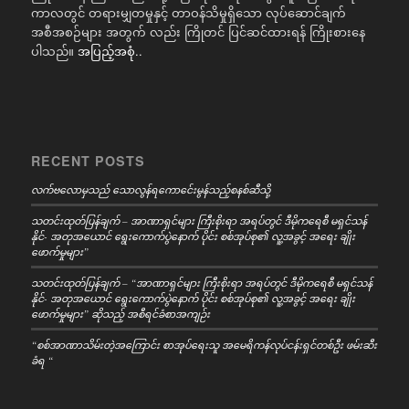
ကာလတွင် တရားမျှတမှုနှင့် တာဝန်သိမှုရှိသော လုပ်ဆောင်ချက်
အစီအစဉ်များ အတွက် လည်း ကြိုတင် ပြင်ဆင်ထားရန် ကြိုးစားနေ
ပါသည်။
အပြည့်အစုံ..
RECENT POSTS
လက်ဗလောမှသည် သောလွန်ရကောင်ေးမွန်သည့်စနစ်ဆီသို့
သတင်းထုတ်ပြန်ချက် – အာဏာရှင်များ ကြီးစိုးရာ အရပ်တွင် ဒီမိုကရေစီ မရှင်သန်
နိုင်- အတုအယောင် ရွေးကောက်ပွဲနောက် ပိုင်း စစ်အုပ်စု၏ လူ့အခွင့် အရေး ချိုး
ဖောက်မှုများ”
သတင်းထုတ်ပြန်ချက် – “အာဏာရှင်များ ကြီးစိုးရာ အရပ်တွင် ဒီမိုကရေစီ မရှင်သန်
နိုင်- အတုအယောင် ရွေးကောက်ပွဲနောက် ပိုင်း စစ်အုပ်စု၏ လူ့အခွင့် အရေး ချိုး
ဖောက်မှုများ” ဆိုသည့် အစီရင်ခံစာအကျဉ်း
“စစ်အာဏာသိမ်းတဲ့အကြောင်း စာအုပ်ရေးသူ အမေရိကန်လုပ်ငန်းရှင်တစ်ဦး ဖမ်းဆီး
ခံရ “