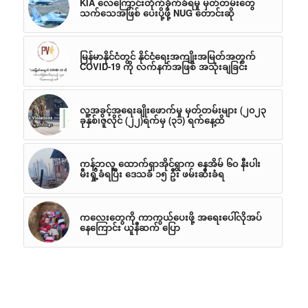
KIA လေကြောင်းတိုက်ခိုက်ခံရမှု မှတ်တမ်းတွေ
သက်သေအဖြစ် ပေးပို့ဖို့ NUG တောင်းဆို
မြန်မာနိုင်ငံတွင် နိုင်ငံရေးအကျိုးအမြတ်အတွက်
COVID-19 ကို လက်နက်အဖြစ် အသုံးချခြင်း
လူ့အခွင့်အရေးချိုးဖောက်မှု မှတ်တမ်းများ (၂၀၂၃
ခုနှစ်၊ဇူလိုင် (၂၂)ရက်မှ (၃၁) ရက်နေ့ထိ
ကန့်ဘလူ ထောက်ရှာအိုင်ရွာက နေအိမ် ၆၀ နီးပါး
မီးရှို့ခံရပြီး ဒေသခံ ၁၅ ဦး ဖမ်းဆီးခံရ
ကလေးတွေကို ကာကွယ်ပေးဖို့ အရေးပေါ်လိုအပ်
နေကြောင်း ယူနီဆက် ပြော