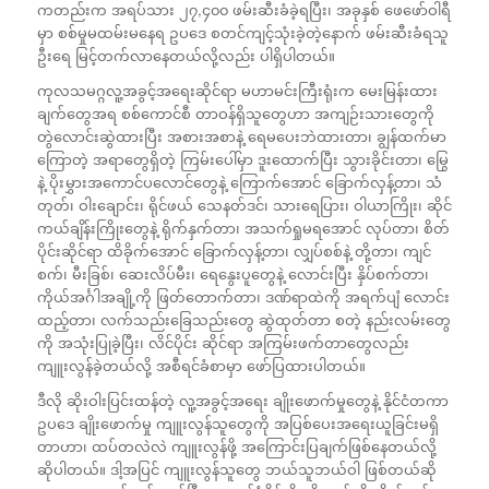
ကတည်းက အရပ်သား ၂၇,၄၀၀ ဖမ်းဆီးခံခဲ့ရပြီး၊ အခုနှစ် ဖေဖော်ဝါရီ
မှာ စစ်မှုမထမ်းမနေရ ဥပဒေ စတင်ကျင့်သုံးခဲ့တဲ့နောက် ဖမ်းဆီးခံရသူ
ဦးရေ မြင့်တက်လာနေတယ်လို့လည်း ပါရှိပါတယ်။
ကုလသမဂ္ဂလူ့အခွင့်အရေးဆိုင်ရာ မဟာမင်းကြီးရုံးက မေးမြန်းထား
ချက်တွေအရ စစ်ကောင်စီ တာဝန်ရှိသူတွေဟာ အကျဉ်းသားတွေကို
တွဲလောင်းဆွဲထားပြီး အစားအစာနဲ့ ရေမပေးဘဲထားတာ၊ ချွန်ထက်မာ
ကြောတဲ့ အရာတွေရှိတဲ့ ကြမ်းပေါ်မှာ ဒူးထောက်ပြီး သွားခိုင်းတာ၊ မြွေ
နဲ့ ပိုးမွှားအကောင်ပလောင်တွေနဲ့ ကြောက်အောင် ခြောက်လှန့်တာ၊ သံ
တုတ်၊ ဝါးချောင်း၊ ရိုင်ဖယ် သေနတ်ဒင်၊ သားရေပြား၊ ဝါယာကြိုး၊ ဆိုင်
ကယ်ချိန်းကြိုးတွေနဲ့ ရိုက်နှက်တာ၊ အသက်ရှုမရအောင် လုပ်တာ၊ စိတ်
ပိုင်းဆိုင်ရာ ထိခိုက်အောင် ခြောက်လှန့်တာ၊ လျှပ်စစ်နဲ့ တို့တာ၊ ကျင်
စက်၊ မီးခြစ်၊ ဆေးလိပ်မီး၊ ရေနွေးပူတွေနဲ့ လောင်းပြီး နှိပ်စက်တာ၊
ကိုယ်အင်္ဂါအချို့ကို ဖြတ်တောက်တာ၊ ဒဏ်ရာထဲကို အရက်ပျံ လောင်း
ထည့်တာ၊ လက်သည်းခြေသည်းတွေ ဆွဲထုတ်တာ စတဲ့ နည်းလမ်းတွေ
ကို အသုံးပြုခဲ့ပြီး၊ လိင်ပိုင်း ဆိုင်ရာ အကြမ်းဖက်တာတွေလည်း
ကျူးလွန်ခဲ့တယ်လို့ အစီရင်ခံစာမှာ ဖော်ပြထားပါတယ်။
ဒီလို ဆိုးဝါးပြင်းထန်တဲ့ လူ့အခွင့်အရေး ချိုးဖောက်မှုတွေနဲ့ နိုင်ငံတကာ
ဥပဒေ ချိုးဖောက်မှု ကျူးလွန်သူတွေကို အပြစ်ပေးအရေးယူခြင်းမရှိ
တာဟာ၊ ထပ်တလဲလဲ ကျူးလွန်ဖို့ အကြောင်းပြချက်ဖြစ်နေတယ်လို့
ဆိုပါတယ်။ ဒါ့အပြင် ကျူးလွန်သူတွေ ဘယ်သူဘယ်ဝါ ဖြစ်တယ်ဆို