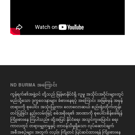
ND BURMA အကြောင်း
ကွန်ရက်၏အဖွဲ့ဝင် တို့သည် မြန်မာနိုင်ငံရှိ လူမှု အသိုင်းအဝိုင်းများတွင်
မည်သို့သော ဒုက္ခဝေဒနာများ ခံစားနေရပုံ အကြောင်း အဖြစ်မှန် အမှန်
တရားကို စုပေါင်း အသုံးပြုကာ၊ လောလောဆယ် စည်းရုံးတိုက်တွန်း
တင်ပြခြင်း နည်းလမ်းဖြင့် စစ်အစိုးရ၏ အာဏာကို စုပေါင်းစိန်ခေါ်ရန်
ကြိုးစားနေ ကြပါသည်။ ထို့အပြင် နိုင်ငံရေး အသွင်ကူးပြောင်း ရေး
ကာလတွင် တရားမျှတမှုနှင့် တာဝန်သိမှုရှိသော လုပ်ဆောင်ချက်
အစီအစဉ်များ အတွက် လည်း ကြိုတင် ပြင်ဆင်ထားရန် ကြိုးစားနေ