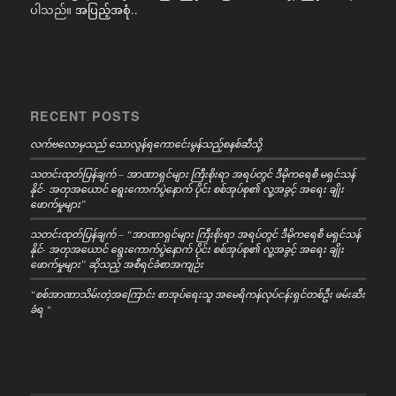
ပါသည်။
အပြည့်အစုံ..
RECENT POSTS
လက်ဗလောမှသည် သောလွန်ရကောင်ေးမွန်သည့်စနစ်ဆီသို့
သတင်းထုတ်ပြန်ချက် – အာဏာရှင်များ ကြီးစိုးရာ အရပ်တွင် ဒီမိုကရေစီ မရှင်သန်
နိုင်- အတုအယောင် ရွေးကောက်ပွဲနောက် ပိုင်း စစ်အုပ်စု၏ လူ့အခွင့် အရေး ချိုး
ဖောက်မှုများ”
သတင်းထုတ်ပြန်ချက် – “အာဏာရှင်များ ကြီးစိုးရာ အရပ်တွင် ဒီမိုကရေစီ မရှင်သန်
နိုင်- အတုအယောင် ရွေးကောက်ပွဲနောက် ပိုင်း စစ်အုပ်စု၏ လူ့အခွင့် အရေး ချိုး
ဖောက်မှုများ” ဆိုသည့် အစီရင်ခံစာအကျဉ်း
“စစ်အာဏာသိမ်းတဲ့အကြောင်း စာအုပ်ရေးသူ အမေရိကန်လုပ်ငန်းရှင်တစ်ဦး ဖမ်းဆီး
ခံရ “