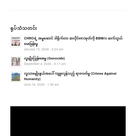
ရုပ်သံသတင်း
CHROရဲ့ အမှုဆောင် ဒါရိုက်တာ ဆလိုင်းဇာအုတ်ကို BBMက ဆက်သွယ်
မေးမြန်းမှု
January 15, 2026 - 3:24 am
လူမျိုးပြုန်းစေမှု (Genocide)
September 2, 2025 - 3:17 am
လူသားမျိုးနွယ်အပေါ် ကျူးလွန်သည့် ရာဇဝတ်မှု (Crimes Against
Humanity)
June 16, 2025 - 1:36 am