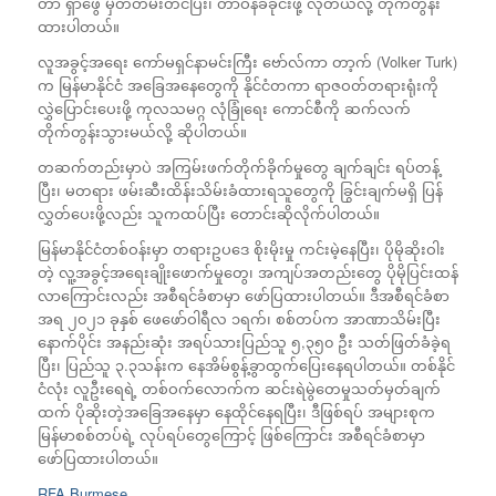
တာ ရှာဖွေ မှတ်တမ်းတင်ပြီး၊ တာဝန်ခံခိုင်းဖို့ လိုတယ်လို့ တိုက်တွန်း
ထားပါတယ်။
လူအခွင့်အရေး ကော်မရှင်နာမင်းကြီး ဗော်လ်ကာ တာ့က် (Volker Turk)
က မြန်မာနိုင်ငံ အခြေအနေတွေကို နိုင်ငံတကာ ရာဇဝတ်တရားရုံးကို
လွှဲပြောင်းပေးဖို့ ကုလသမဂ္ဂ လုံခြုံရေး ကောင်စီကို ဆက်လက်
တိုက်တွန်းသွားမယ်လို့ ဆိုပါတယ်။
တဆက်တည်းမှာပဲ အကြမ်းဖက်တိုက်ခိုက်မှုတွေ ချက်ချင်း ရပ်တန့်
ပြီး၊ မတရား ဖမ်းဆီးထိန်းသိမ်းခံထားရသူတွေကို ခြွင်းချက်မရှိ ပြန်
လွှတ်ပေးဖို့လည်း သူကထပ်ပြီး တောင်းဆိုလိုက်ပါတယ်။
မြန်မာနိုင်ငံတစ်ဝန်းမှာ တရားဥပဒေ စိုးမိုးမှု ကင်းမဲ့နေပြီး၊ ပိုမိုဆိုးဝါး
တဲ့ လူ့အခွင့်အရေးချိုးဖောက်မှုတွေ၊ အကျပ်အတည်းတွေ ပိုမိုပြင်းထန်
လာကြောင်းလည်း အစီရင်ခံစာမှာ ဖော်ပြထားပါတယ်။ ဒီအစီရင်ခံစာ
အရ ၂၀၂၁ ခုနှစ် ဖေဖော်ဝါရီလ ၁ရက်၊ စစ်တပ်က အာဏာသိမ်းပြီး
နောက်ပိုင်း အနည်းဆုံး အရပ်သားပြည်သူ ၅,၃၅၀ ဦး သတ်ဖြတ်ခံခဲ့ရ
ပြီး၊ ပြည်သူ ၃.၃သန်းက နေအိမ်စွန့်ခွာထွက်ပြေးနေရပါတယ်။ တစ်နိုင်
ငံလုံး လူဦးရေရဲ့ တစ်ဝက်လောက်က ဆင်းရဲမွဲတေမှုသတ်မှတ်ချက်
ထက် ပိုဆိုးတဲ့အခြေအနေမှာ နေထိုင်နေရပြီး၊ ဒီဖြစ်ရပ် အများစုက
မြန်မာစစ်တပ်ရဲ့ လုပ်ရပ်တွေကြောင့် ဖြစ်ကြောင်း အစီရင်ခံစာမှာ
ဖော်ပြထားပါတယ်။
RFA Burmese