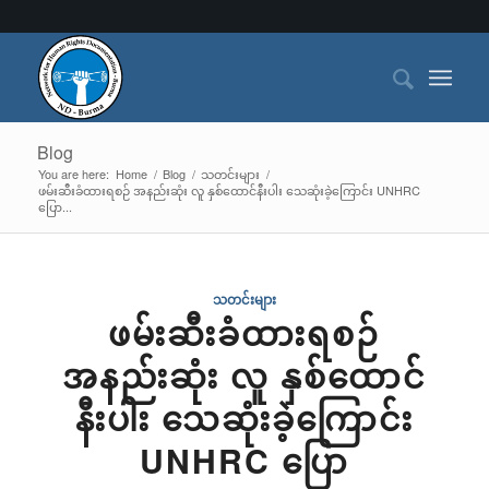
Blog
You are here:
Home
/
Blog
/
သတင်းများ
/
ဖမ်းဆီးခံထားရစဉ် အနည်းဆုံး လူ နှစ်ထောင်နီးပါး သေဆုံးခဲ့ကြောင်း UNHRC
ပြော...
သတင်းများ
ဖမ်းဆီးခံထားရစဉ်
အနည်းဆုံး လူ နှစ်ထောင်
နီးပါး သေဆုံးခဲ့ကြောင်း
UNHRC ပြော