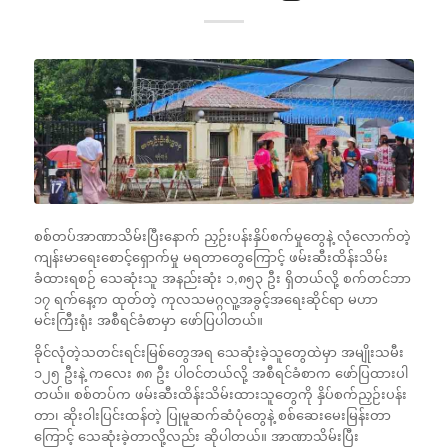
စစ်တပ်အာဏာသိမ်းပြီးနောက် ညှဉ်းပန်းနှိပ်စက်မှုတွေနဲ့ လုံလောက်တဲ့
ကျန်းမာရေးစောင့်ရှောက်မှု မရတာတွေကြောင့် ဖမ်းဆီးထိန်းသိမ်း
ခံထားရစဉ် သေဆုံးသူ အနည်းဆုံး ၁,၈၅၃ ဦး ရှိတယ်လို့ စက်တင်ဘာ
၁၇ ရက်နေ့က ထုတ်တဲ့ ကုလသမဂ္ဂလူ့အခွင့်အရေးဆိုင်ရာ မဟာ
မင်းကြီးရုံး အစီရင်ခံစာမှာ ဖော်ပြပါတယ်။
ခိုင်လုံတဲ့သတင်းရင်းမြစ်တွေအရ သေဆုံးခဲ့သူတွေထဲမှာ အမျိုးသမီး
၁၂၅ ဦးနဲ့ ကလေး ၈၈ ဦး ပါဝင်တယ်လို့ အစီရင်ခံစာက ဖော်ပြထားပါ
တယ်။ စစ်တပ်က ဖမ်းဆီးထိန်းသိမ်းထားသူတွေကို နှိပ်စက်ညှဉ်းပန်း
တာ၊ ဆိုးဝါးပြင်းထန်တဲ့ ပြုမူဆက်ဆံပုံတွေနဲ့ စစ်ဆေးမေးမြန်းတာ
ကြောင့် သေဆုံးခဲ့တာလို့လည်း ဆိုပါတယ်။ အာဏာသိမ်းပြီး