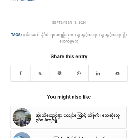
SEPTEMBER 18, 2024
TAGS:
တပ်မတော်
,
နိုင်ငံရေးအကျဉ်းသား
,
လူ့အခွင့်အရေး
,
လူ့အခွင့်အရေးချိုး
ဖောက်မှုများ
Share this entry
You might also like
အိုးဘိုထောင်မှာ ငလျင်ကြောင့် ထိခိုက်၊ သေဆုံးသူ
၃၀၀ ကျော်ရှိ