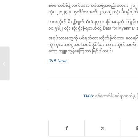
စစ်ကောင်စီနဲ့ လက်အောက်ခံအဖွဲ့အစည်းတွေက ၂၀၂၁ ခ
လုံး၊ ၂၀၂၄ ခု၊ ဇူလိုင်လအထိ ၂၁,၀၁၂ လုံး မီးရှို့ဖျက်
လအလိုက် မီးရှို့ဖျက်ဆီးခံရမှု အခြေအနေကို ကြည့်မ
၁၀,၅၆၂ လုံး ဆုံးရှုံးခဲ့ရတယ်လို့ Data for Myanma
အရပ်သားတွေကို ပစ်မှတ်ထားတိုက်ခိုက်တာ၊ လေကြောင
ကို ကုလသမဂ္ဂအပါအဝင် နိုင်ငံတကာ အသိုက်အဝန်
တော့ ကျူးလွန်နေကြတာ ဖြစ်ပါတယ်။
လေကြောင်းတိုက်ခိုက်မှု
DVB Newe
ကြောင့်...
TAGS:
စစ်ကောင်စီ
,
စစ်ရာဇဝတ်မှု
,