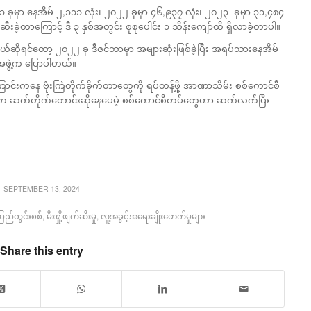
ုမှာ နေအိမ် ၂,၁၁၁ လုံး၊ ၂၀၂၂ ခုမှာ ၄၆,၉၃၇ လုံး၊ ၂၀၂၃ ခုမှာ ၃၁,၄၈၄
ဆီးခဲ့တာကြောင့် ဒီ ၃ နှစ်အတွင်း စုစုပေါင်း ၁ သိန်းကျော်ထိ ရှိလာခဲ့တာပါ။
ယ်ဆိုရင်တော့ ၂၀၂၂ ခု ဒီဇင်ဘာမှာ အများဆုံးဖြစ်ခဲ့ပြီး အရပ်သားနေအိမ်
r အဖွဲ့က ပြောပါတယ်။
်းကနေ ဗုံးကြဲတိုက်ခိုက်တာတွေကို ရပ်တန့်ဖို့ အာဏာသိမ်း စစ်ကောင်စီ
းက ဆက်တိုက်တောင်းဆိုနေပေမဲ့ စစ်ကောင်စီတပ်တွေဟာ ဆက်လက်ပြီး
SEPTEMBER 13, 2024
ပြည်တွင်းစစ်
,
မီးရှို့ဖျက်ဆီးမှု
,
လူ့အခွင့်အရေးချိုးဖောက်မှုများ
Share this entry