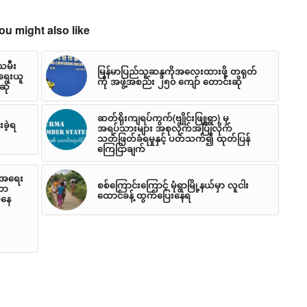
ou might also like
သမီး
မြန်မာပြည်သူဆန္ဒကိုအလေးထားဖို့ တရုတ်
ရေးယူ
ကို အဖွဲ့အစည်း ၂၅၀ ကျော် တောင်းဆို
ဆို
ဆတ်ရိုးကျရပ်ကွက်(ဗျိုင်းဖြူရွာ) မှ
ခဲ့ရ
အရပ်သားများ အစုလိုက်အပြုံလိုက်
သတ်ဖြတ်ခံရမှုနှင့် ပတ်သက်၍ ထုတ်ပြန်
ကြေငြာချက်
့်အရေး
စစ်ကြောင်းကြောင့် မုံရွာမြို့နယ်မှာ လူငါး
ကာ
ထောင်ခန့် ထွက်ပြေးနေရ
်နေ