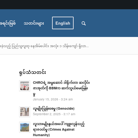
အရင်းမြစ်
သတင်းများ
English
ဆီးခဲ့သည့် ပြည်သူလူထု နေအိမ်ပေါင်း အလုံး ၁ သိန်းကျော် ရှိလာ...
ရုပ်သံသတင်း
CHROရဲ့ အမှုဆောင် ဒါရိုက်တာ ဆလိုင်း
ဇာအုတ်ကို BBMက ဆက်သွယ်မေးမြန်း
မှု
January 15, 2026 - 3:24 am
လူမျိုးပြုန်းစေမှု (Genocide)
September 2, 2025 - 3:17 am
လူသားမျိုးနွယ်အပေါ် ကျူးလွန်သည့်
ရာဇဝတ်မှု (Crimes Against
Humanity)