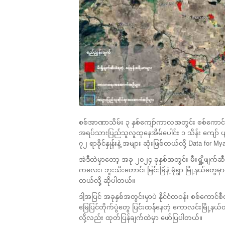
စစ်အာဏာသိမ်း ၃ နှစ်ကျော်ကာလအတွင်း စစ်ကောင်စီတပ
အရပ်သားပြည်သူလူထုနေအိမ်ပေါင်း ၁ သိန်း ကျော် ပျက်စီ
၇၂ ရာခိုင်နှုန်းနဲ့ အများ ဆုံးဖြစ်တယ်လို့ Data for
အဲဒီထဲမှာတော့ အခု ၂၀၂၄ ခုနှစ်အတွင်း မီးရှို့ဖျက်
ကလေး၊ ဘူးသီးတောင်၊ မြင်းခြံနဲ့ မုံရွာ မြို့နယ်တွေ
တယ်လို့ ဆိုပါတယ်။
ဒါ့အပြင် အခုနှစ်အတွင်းမှာပဲ နိုင်ငံတဝန်း စစ်ကောင်စီ
မြေပြင်တိုက်ပွဲတွေ ပြင်းထန်နေတဲ့ ကောလင်းမြို့နယ
လို့လည်း ထုတ်ပြန်ချက်ထဲမှာ ဖော်ပြပါတယ်။