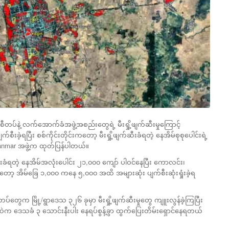
်နဲ့ လက်အောက်ခံအဖွဲ့အစည်းတွေရဲ့ မီးရှို့ဖျက်ဆီးမှုကြောင့်
းခဲ့ရပြီး စစ်ကိုင်းတိုင်းကတော့ မီးရှို့ဖျက်ဆီးခံရတဲ့ နေအိမ်စုစုပေါင်းရဲ့
 Myanmar အဖွဲ့က ထုတ်ပြန်ပါတယ်။
ဆီးခံရတဲ့ နေအိမ်အလုံးပေါင်း ၂၁,၀၀၀ ကျော် ပါဝင်နေပြီး ကောလင်း၊
မှာတော့ အိမ်ခြေ ၁,၀၀၀ ကနေ ၅,၀၀၀ အထိ အများဆုံး ပျက်စီးဆုံးရှုံးခဲ့ရ
တပ်တွေက မြို့/ရွာဒေသ ၃၂၆ ခုမှာ မီးရှို့ဖျက်ဆီးမှုတွေ ကျူးလွန်ခဲ့ကြပြီး
်ထဲက ဒေသခံ ၃ သောင်းနီးပါး နေရပ်စွန့်ခွာ ထွက်ပြေးတိမ်းရှောင်နေရတယ်