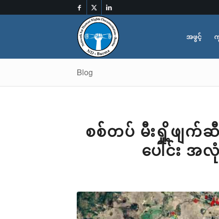
အဖွင့်
က
Blog
စစ်တပ် မီးရှို့ဖျက်
ပေါင်း အလုံ