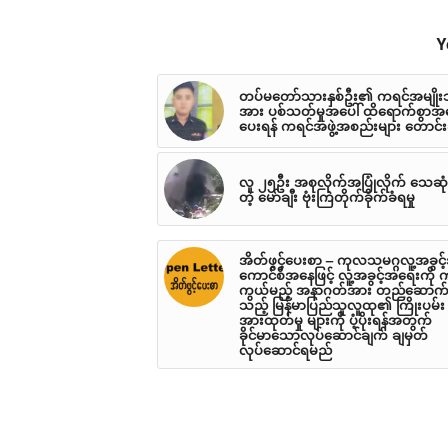
Y
တပ်မတော်သားနှစ်ဦး၏ ကရင်အမျိုး
အား ပစ်သတ်မှုအပေါ် ထိရောက်စွာအ
ပေးရန် ကရင်အဖွဲ့အစည်းများ တောင်း
လူ ၂၅ဦး အစုလိုက်အပြုံလိုက် သေဆုံး
တဲ့ မော်ချီး ဗုံးကြဲတိုက်ခိုက်ခံရမှု
အိတ်ဖွင့်ပေးစာ – ကုလသမဂ္ဂလူ့အခွင
ကောင်စီအနေဖြင့် လူ့အခွင့်အရေးကို 
ကွယ်မည့် အနာဂတ်အား တည်ဆောက
သည့် မြန်မာပြည်သူလူထု၏ ကြိုးပမ်း
အားထုတ်မှု များကို ပံ့ပိုးရန်အတွက်
ခိုင်မာသောလုပ်ဆောင်ချက် ချမှတ်
လုပ်ဆောင်ရမည်