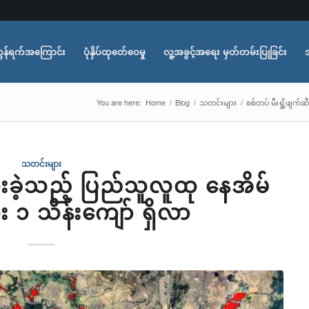
ွန်ရက်အကြောင်း
ပုံနှိပ်ထုတ်ေဝေမှု
လူ့အခွင့်အရေး မှတ်တမ်းပြုခြင်း
You are here:
Home
/
Blog
/
သတင်းများ
/
စစ်တပ် မီးရှို့ဖျက်
သတင်းများ
ဆီးခဲ့သည့် ပြည်သူလူထု နေအိမ်
း ၁ သိန်းကျော် ရှိလာ