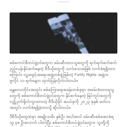
စစ်ကောင်စီတပ်ဖွဲ့ဝင်တွေက ဖမ်းဆီးထားသူတွေကို ရက်ရက်စက်စက်
ညှဉ်းပန်းနှိပ်စက်နေတဲ့ ဗီဒီယိုတွေကို သက်သေအဖြစ် လက်ခံရရှိထား
ကြောင်း လူ့အခွင့်အရေးအဖွဲ့တစ်ဖွဲ့ဖြစ်တဲ့ Fortify Rights အဖွဲ့က
ဇူလိုင် ၁၁ ရက်နေ့က ထုတ်ပြန်လိုက်ပါတယ်။
မန္တလေးတိုင်းအတွင်း စစ်ကြောရေးစခန်းတစ်ခုမှာ အဖမ်းခံထားရသူ
တွေကို စစ်ကောင်စီတပ်ဖွဲ့ဝင်တွေက နှိပ်စက်နေတဲ့ မြင်ကွင်းတွေကို
လျှို့ဝှက်ရိုက်ကူးထားတဲ့ ဗီဒီယိုဖိုင် ဆယ်ခုကို ၂ဝ၂၃ ခုနှစ် မတ်လ
အတွင်း လက်ခံရရှိခဲ့တာလို့ ဆိုပါတယ်။
ဒီဗီဒီယိုတွေထဲမှာ အမျိုးသမီး နှစ်ဦး အပါအဝင် ဖမ်းဆီးစစ်ဆေးခံရ
သူ ၄၈ ဦးလောက် ပါဝင်ပြီး စစ်ကောင်စီတပ်ဖွဲ့ဝင်တွေက သူတို့ကို