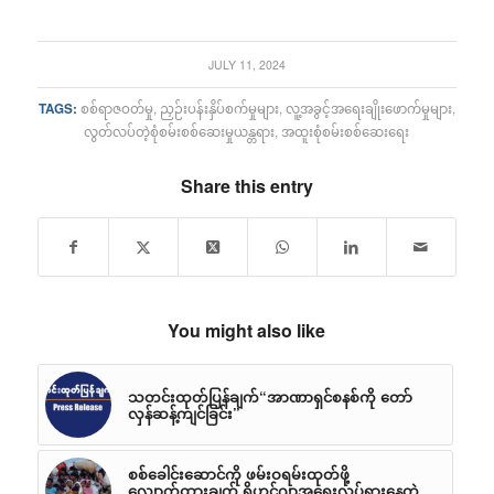
JULY 11, 2024
TAGS:
စစ်ရာဇဝတ်မှု
,
ညှဉ်းပန်းနှိပ်စက်မှုများ
,
လူ့အခွင့်အရေးချိုးဖောက်မှုများ
,
လွတ်လပ်တဲ့စုံစမ်းစစ်ဆေးမှုယန္တရား
,
အထူးစုံစမ်းစစ်ဆေးရေး
Share this entry
You might also like
သတင်းထုတ်ပြန်ချက်“အာဏာရှင်စနစ်ကို တော်
လှန်ဆန့်ကျင်ခြင်း”
စစ်ခေါင်းဆောင်ကို ဖမ်းဝရမ်းထုတ်ဖို့
လျှောက်ထားချက် ရိုဟင်ဂျာအရေးလှုပ်ရှားနေတဲ့