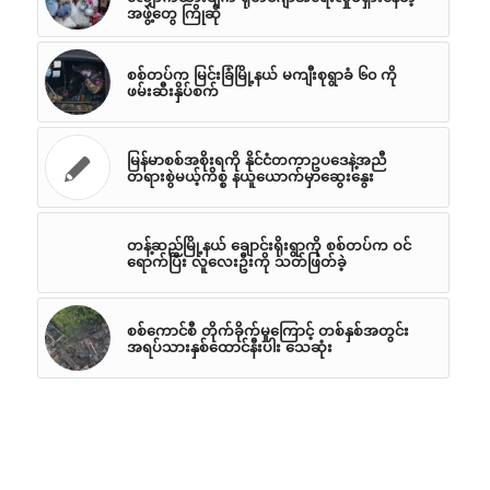
အဖွဲ့တွေ ကြိုဆို
စစ်တပ်က မြင်းခြံမြို့နယ် မကျီးစုရွာခံ ၆၀ ကို
ဖမ်းဆီးနှိပ်စက်
မြန်မာစစ်အစိုးရကို နိုင်ငံတကာဥပဒေနဲ့အညီ
တရားစွဲမယ့်ကိစ္စ နယူယောက်မှာဆွေးနွေး
တန့်ဆည်မြို့နယ် ချောင်းရိုးရွာကို စစ်တပ်က ဝင်
ရောက်ပြီး လူလေးဦးကို သတ်ဖြတ်ခဲ့
စစ်ကောင်စီ တိုက်ခိုက်မှုကြောင့် တစ်နှစ်အတွင်း
အရပ်သားနှစ်ထောင်နီးပါး သေဆုံး