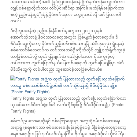
အသက်သေဆုံးတဲ့အထိ ပြင်းပြင်းထန်ထန် ရိုက်နှက်ကန်ကျောက်တာ၊
လျှပ်စစ်ရှော့တိုက်တာ၊ လိင်ပိုင်းဆိုင်ရာ အကြမ်းဖက်ခြိမ်းခြောက်တာ
စတဲ့ ညှဉ်းပန်းမှုမျိုးစုံနဲ့ နှိပ်စက်နေတာ တွေ့ရတယ်လို့ ဖော်ပြထားပါ
တယ်။
ဒီလိုလူမဆန်တဲ့ ညှဉ်းပန်းနှိပ်စက်မှုတွေဟာ ၂ဝ၂၁ ခုနှစ်
အောက်တိုဘာနဲ့ နိုဝင်ဘာလတွေအတွင်း ဖြစ်ပျက်ခဲ့တာတွေပါ။ ဒီ
ဗီဒီယိုတွေကိုတော့ နှိပ်စက်ညှဉ်းပန်းစစ်ဆေးချိန် အဲဒီနေရာမှာ ရှိနေတဲ့
စစ်ကောင်စီလေတပ်က တပ်သားတစ်ဦးကိုယ်တိုင် လျှို့ဝှက်ရိုက်ကူးခဲ့
တာဖြစ်တယ်လို့ ထုတ်ပြန်ချက်မှာ ဖော်ပြပါတယ်။ ရိုက်ကူးခဲ့တဲ့
တပ်သားက လွတ်မြောက်နယ်မြေတစ်နေရာကို ထွက်ပြေးချိန်မှာ အဲဒီ
ဗီဒီယိုတွေကို တစ်ပါတည်း ယူဆောင်ခဲ့တာဖြစ်ပါတယ်။
Fortify Rights အဖွဲ့က ထုတ်ပြန်ထားသည့် ထွက်ပြေးလွတ်မြောက်လာ
သူ စစ်ကောင်စီတပ်ဖွဲ့ဝင်၏ လက်ကိုင်ဖုန်းရှိ ဗီဒီယိုဖိုင်တချို့။ (Photo:
Fortify Rights)
စစ်တပ်ဥပဒေအရဆိုရင် စစ်ကြောရေးမှာ အထူးစုံစမ်းစစ်ဆေးရေး
အရာရှိ (စရဖ)ကသာ စစ်ဆေးမေးမြန်းခွင့်ရှိပေမဲ့ ဒီဖြစ်ရပ်တွေမှာတော့
စရဖအရာရှိအပြင် ဒုတိယဗိုလ်မှူးကြီး၊ ဗိုလ်မှူး၊ အရာခံဗိုလ်၊ ဗိုလ်ကြီး၊