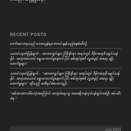
RECENT POSTS
လက်ဗလောမှသည် သောလွန်ရကောင်ေးမွန်သည့်စနစ်ဆီသို့
သတင်းထုတ်ပြန်ချက် – အာဏာရှင်များ ကြီးစိုးရာ အရပ်တွင် ဒီမိုကရေစီ မရှင်သန်
နိုင်- အတုအယောင် ရွေးကောက်ပွဲနောက် ပိုင်း စစ်အုပ်စု၏ လူ့အခွင့် အရေး ချိုး
ဖောက်မှုများ”
သတင်းထုတ်ပြန်ချက် – “အာဏာရှင်များ ကြီးစိုးရာ အရပ်တွင် ဒီမိုကရေစီ မရှင်သန်
နိုင်- အတုအယောင် ရွေးကောက်ပွဲနောက် ပိုင်း စစ်အုပ်စု၏ လူ့အခွင့် အရေး ချိုး
ဖောက်မှုများ” ဆိုသည့် အစီရင်ခံစာအကျဉ်း
“စစ်အာဏာသိမ်းတဲ့အကြောင်း စာအုပ်ရေးသူ အမေရိကန်လုပ်ငန်းရှင်တစ်ဦး ဖမ်းဆီး
ခံရ “
July 2024