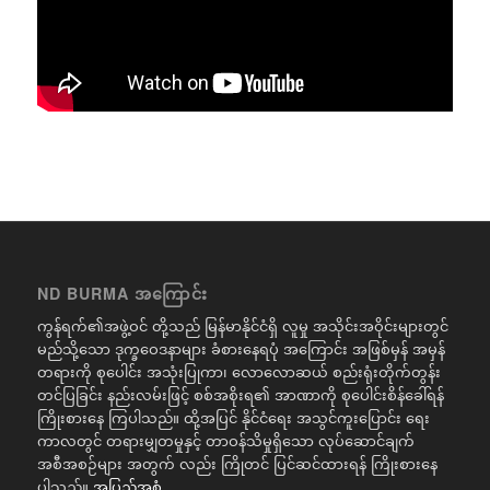
ND BURMA အကြောင်း
ကွန်ရက်၏အဖွဲ့ဝင် တို့သည် မြန်မာနိုင်ငံရှိ လူမှု အသိုင်းအဝိုင်းများတွင်
မည်သို့သော ဒုက္ခဝေဒနာများ ခံစားနေရပုံ အကြောင်း အဖြစ်မှန် အမှန်
တရားကို စုပေါင်း အသုံးပြုကာ၊ လောလောဆယ် စည်းရုံးတိုက်တွန်း
တင်ပြခြင်း နည်းလမ်းဖြင့် စစ်အစိုးရ၏ အာဏာကို စုပေါင်းစိန်ခေါ်ရန်
ကြိုးစားနေ ကြပါသည်။ ထို့အပြင် နိုင်ငံရေး အသွင်ကူးပြောင်း ရေး
ကာလတွင် တရားမျှတမှုနှင့် တာဝန်သိမှုရှိသော လုပ်ဆောင်ချက်
အစီအစဉ်များ အတွက် လည်း ကြိုတင် ပြင်ဆင်ထားရန် ကြိုးစားနေ
ပါသည်။
အပြည့်အစုံ..