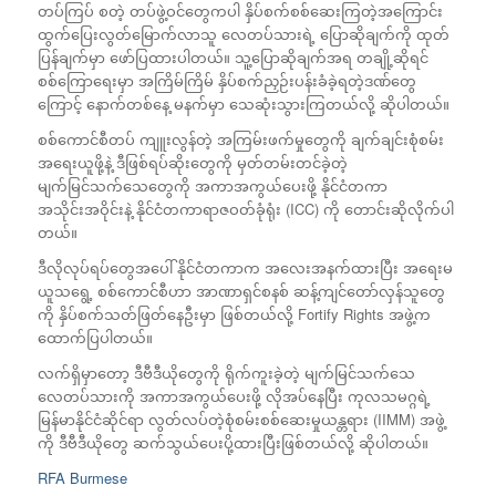
တပ်ကြပ် စတဲ့ တပ်ဖွဲ့ဝင်တွေကပါ နှိပ်စက်စစ်ဆေးကြတဲ့အကြောင်း
ထွက်ပြေးလွတ်မြောက်လာသူ လေတပ်သားရဲ့ ပြောဆိုချက်ကို ထုတ်
ပြန်ချက်မှာ ဖော်ပြထားပါတယ်။ သူ့ပြောဆိုချက်အရ တချို့ဆိုရင်
စစ်ကြောရေးမှာ အကြိမ်ကြိမ် နှိပ်စက်ညှဉ်းပန်းခံခဲ့ရတဲ့ဒဏ်တွေ
ကြောင့် နောက်တစ်နေ့ မနက်မှာ သေဆုံးသွားကြတယ်လို့ ဆိုပါတယ်။
စစ်ကောင်စီတပ် ကျူးလွန်တဲ့ အကြမ်းဖက်မှုတွေကို ချက်ချင်းစုံစမ်း
အရေးယူဖို့နဲ့ ဒီဖြစ်ရပ်ဆိုးတွေကို မှတ်တမ်းတင်ခဲ့တဲ့
မျက်မြင်သက်သေတွေကို အကာအကွယ်ပေးဖို့ နိုင်ငံတကာ
အသိုင်းအဝိုင်းနဲ့ နိုင်ငံတကာရာဇဝတ်ခုံရုံး (ICC) ကို တောင်းဆိုလိုက်ပါ
တယ်။
ဒီလိုလုပ်ရပ်တွေအပေါ် နိုင်ငံတကာက အလေးအနက်ထားပြီး အရေးမ
ယူသရွေ့ စစ်ကောင်စီဟာ အာဏာရှင်စနစ် ဆန့်ကျင်တော်လှန်သူတွေ
ကို နှိပ်စက်သတ်ဖြတ်နေဦးမှာ ဖြစ်တယ်လို့ Fortify Rights အဖွဲ့က
ထောက်ပြပါတယ်။
လက်ရှိမှာတော့ ဒီဗီဒီယိုတွေကို ရိုက်ကူးခဲ့တဲ့ မျက်မြင်သက်သေ
လေတပ်သားကို အကာအကွယ်ပေးဖို့ လိုအပ်နေပြီး ကုလသမဂ္ဂရဲ့
မြန်မာနိုင်ငံဆိုင်ရာ လွတ်လပ်တဲ့စုံစမ်းစစ်ဆေးမှုယန္တရား (IIMM) အဖွဲ့
ကို ဒီဗီဒီယိုတွေ ဆက်သွယ်ပေးပို့ထားပြီးဖြစ်တယ်လို့ ဆိုပါတယ်။
RFA Burmese