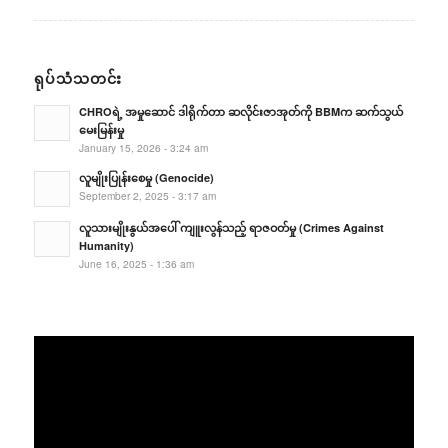
ရုပ်သံသတင်း
CHROရဲ့ အမှုဆောင် ဒါရိုက်တာ ဆလိုင်းဇာအုတ်ကို BBMက ဆက်သွယ်
မေးမြန်းမှု
January 15, 2026 - 3:24 am
လူမျိုးပြုန်းစေမှု (Genocide)
September 2, 2025 - 3:17 am
လူသားမျိုးနွယ်အပေါ် ကျူးလွန်သည့် ရာဇဝတ်မှု (Crimes Against
Humanity)
June 16, 2025 - 1:36 am