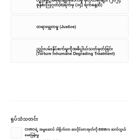
ခုနှစ်၊သြဂုတ်(၈)ရက်မှ (၁၄) ရက်နေ့ထိ)
တရားမျှတမှု (Justice)
ညှဉ်းပမ်းနှိပ်စက်မှုကိုအဓိပ္ပါယ်သတ်မှတ်ခြင်း
(Torture Inhumane Degrading Treatment)
ရုပ်သံသတင်း
CHROရဲ့ အမှုဆောင် ဒါရိုက်တာ ဆလိုင်းဇာအုတ်ကို BBMက ဆက်သွယ်
မေးမြန်းမှု