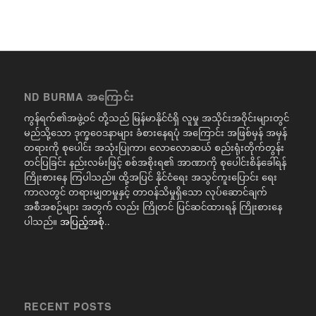
ND BURMA အကြောင်း
ကွန်ရက်၏အဖွဲ့ဝင် တို့သည် မြန်မာနိုင်ငံရှိ လူမှု အသိုင်းအဝိုင်းများတွင်
မည်သို့သော ဒုက္ခဝေဒနာများ ခံစားနေရပုံ အကြောင်း အဖြစ်မှန် အမှန်
တရားကို စုပေါင်း အသုံးပြုကာ၊ လောလောဆယ် စည်းရုံးတိုက်တွန်း
တင်ပြခြင်း နည်းလမ်းဖြင့် စစ်အစိုးရ၏ အာဏာကို စုပေါင်းစိန်ခေါ်ရန်
ကြိုးစားနေ ကြပါသည်။ ထို့အပြင် နိုင်ငံရေး အသွင်ကူးပြောင်း ရေး
ကာလတွင် တရားမျှတမှုနှင့် တာဝန်သိမှုရှိသော လုပ်ဆောင်ချက်
အစီအစဉ်များ အတွက် လည်း ကြိုတင် ပြင်ဆင်ထားရန် ကြိုးစားနေ
ပါသည်။
အပြည့်အစုံ..
RECENT POSTS