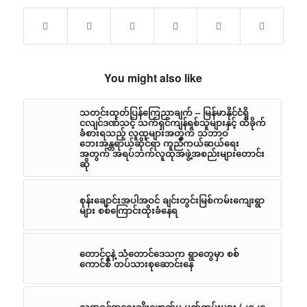
You might also like
သတင်းထုတ်ပြန်ကြေညာချက် – မြန်မာနိုင်ငံရှိ
ငလျင်ဒဏ်သင့် သက်ရှင်ကျန်ရစ်သူများနှင့် ထိခိုက်
ခံစားရသည့် လူထုများအတွက် သဘာဝ
ဘေးအန္တရာယ်ဆိုင်ရာ ကူညီကယ်ဆယ်ရေး
အတွက် အရပ်ဘက်လူထုအဖွဲ့အစည်းများတောင်း
ဆို
စုန်းချောင်းအပါအဝင် ချင်းတွင်းမြစ်ကမ်းကျေးရွာ
များ စစ်ကြောင်းထိုးခံနေရ
တောင်ငူနဲ့ သံတောင်ဒေသက ရွာတွေမှာ စစ်
ကောင်စီ တပ်သားစုဆောင်းနေ
လူ့အခွင့်အရေးချိုးဖောက်မှု မှတ်တမ်းများ (၂၀၂၄