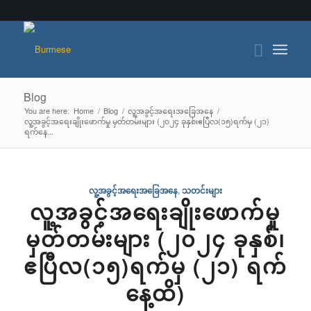
Blog
You are here:
Home
/
Blog
/
လူ့အခွင့်အရေးအခြေအနေ
/
လူ့အခွင့်အရေးချိုးဖောက်မှု မှတ်တမ်းများ (၂၀၂၄ ခုနှစ်၊ဧပြီလ(၁၅)ရက်မှ (၂၁)
ရက်နေ...
လူ့အခွင့်အရေးအခြေအနေ
,
သတင်းများ
လူ့အခွင့်အရေးချိုးဖောက်မှု
မှတ်တမ်းများ (၂၀၂၄ ခုနှစ်၊
ဧပြီလ(၁၅)ရက်မှ (၂၁) ရက်
နေ့ထိ)