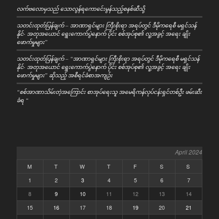
လက်ဗလောမှသည် သောလွန်ရကောင်ေးမွန်သည့်စနစ်ဆီသို့
သတင်းထုတ်ပြန်ချက် – အာဏာရှင်များ ကြီးစိုးရာ အရပ်တွင် ဒီမိုကရေစီ မရှင်သန်
နိုင်- အတုအယောင် ရွေးကောက်ပွဲနောက် ပိုင်း စစ်အုပ်စု၏ လူ့အခွင့် အရေး ချိုး
ဖောက်မှုများ”
သတင်းထုတ်ပြန်ချက် – “အာဏာရှင်များ ကြီးစိုးရာ အရပ်တွင် ဒီမိုကရေစီ မရှင်သန်
နိုင်- အတုအယောင် ရွေးကောက်ပွဲနောက် ပိုင်း စစ်အုပ်စု၏ လူ့အခွင့် အရေး ချိုး
ဖောက်မှုများ” ဆိုသည့် အစီရင်ခံစာအကျဉ်း
“စစ်အာဏာသိမ်းတဲ့အကြောင်း စာအုပ်ရေးသူ အမေရိကန်လုပ်ငန်းရှင်တစ်ဦး ဖမ်းဆီး
ခံရ “
April 2024
M
T
W
T
F
S
S
1
2
3
4
5
6
7
8
9
10
11
12
13
14
15
16
17
18
19
20
21