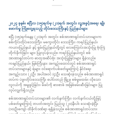
၂၀၂၄ ခုနှစ်၊ ဧပြီလ (၁၅)ရက်မှ (၂၁)ရက် အတွင်း လူ့အခွင့်အရေး ချိုး
ဖောက်မှု ကြုံတွေ့ရသည့် တိုင်းဒေသကြီးနှင့် ပြည်နယ်များ
ဧပြီ (၁၅)ရက်နေ့မှ (၂၁)ရက် အတွင်း စစ်အာဏာရှင်တပ်သားများက
စစ်ကိုင်းတိုင်းဒေသကြီး၊ မကွေးတိုင်း ဒေသကြီး၊ ကရင်ပြည်နယ်၊
ကယားပြည်နယ် နှင့် ရှမ်းပြည်နယ်တို့တွင် လေကြောင်းအသုံးပြု ဗုံးကြဲ
တိုက်ခိုက်ခြင်း များ ပြုလုပ်ခဲ့သည်။ ကရင်ပြည်နယ်တွင် စစ်
အာဏာရှင်တပ်က ဓာတုအဆိပ်ဗုံး အသုံးပြုခြင်းများ ရှိခဲ့သည်။
ကချင်ပြည်နယ်၊ မြစ်ကြီးနား အကျဉ်းထောင်တွင် စစ်အာဏာရှင်
တပ်သားများနှင့် ရဲများ ဝင်ရောက်ပစ်ခတ်မှုကြောင့် နိုင်ငံရေး
အကျဉ်းသား (၂)ဦး အပါအဝင် (၄)ဦး သေဆုံးခဲ့သည်။ စစ်အာဏာရှင်
တပ်က ပဲခူးတိုင်းဒေသကြီး ပေါင်းတည် မြို့မှ စစ်မှုမထမ်း လိုသော
လူငယ်ကို အမှုဖွင့်ခြင်း၊ မိခင်ကို ဓားစာခံ အဖြစ်ဖမ်းဆီးခြင်းများ ပြု
လုပ်လျှက်ရှိသည်။
စစ်အာဏာရှင်တပ်သားများ၏ လက်နက်ကြီး၊ လက်နက်ငယ်တို့ဖြင့်
ပစ်ခတ်မှုကြောင့် တပတ်အတွင်း ပြည်သူ (၂၀)နီးပါး သေဆုံးခဲ့ပြီး
(၁၀)ဦးကျော် ထိခိုက်ဒဏ်ရာ ရရှိခဲ့သည်။ စစ်အာဏာရှင်တပ်သား