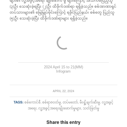
များ၏ လူ့အခွင့်အရေး ချိုးဖောက် မှု များကြောင့် အသက်မပြည့်သူ
(၃)ဦး သေဆုံးခဲ့ရပြီး (၂)ဦး ထိခိုက်ဒဏ်ရာ ရရှိခဲ့သည်။ စစ်အာဏာရှင်
တပ်သားများ၏ မြေမြှုပ်မိုင်းကြောင့် ရခိုင်ပြည်နယ်၊ စစ်တွေ ပြည်သူ
(၅)ဦး သေဆုံးခဲ့ပြီး ထိခိုက်ဒဏ်ရာများ ရရှိခဲ့သည်။
2024 April 15 to 21(MM)
Infogram
APRIL 22, 2024
TAGS:
စစ်ကောင်စီ
,
စစ်ရာဇဝတ်မှု
,
တပ်မတော်
,
မီးရှို့ဖျက်ဆီးမှု
,
လူ့အခွင့်
အရေး
,
လူ့အခွင့်အရေးချိုးဖောက်မှုများ
,
သတ်ဖြတ်မှု
Share this entry