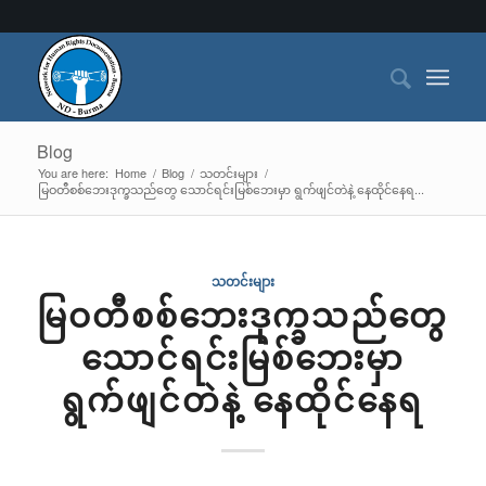
Blog
You are here:
Home
/
Blog
/
သတင်းများ
/
မြဝတီစစ်ဘေးဒုက္ခသည်တွေ သောင်ရင်းမြစ်ဘေးမှာ ရွက်ဖျင်တဲနဲ့ နေထိုင်နေရ...
သတင်းများ
မြဝတီစစ်ဘေးဒုက္ခသည်တွေ
သောင်ရင်းမြစ်ဘေးမှာ
ရွက်ဖျင်တဲနဲ့ နေထိုင်နေရ