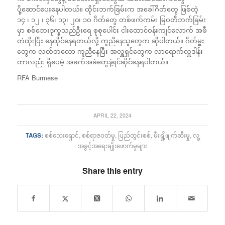
ပို့ဆောင်ပေးနေပါတယ်။ ထိုင်းဘက်ခြမ်းက အခေါ်ဂိတ်တွေ ဖြစ်တဲ့
၁၄ ၊ ၁၂ ၊ ၃၆၊ ၁၃၊ ၂၀၊ ၁ဝ ဂိတ်တွေ တစ်ဖက်ကမ်း မြဝတီဘက်ခြမ်း
မှာ စစ်ဘေးဒုက္ခသည်ဦးရေ စုစုပေါင်း ငါးထောင်ဝန်းကျင်လောက် အဖီ
တဲထိုးပြီး နေထိုင်နေရတယ်လို့ ကူညီနေသူတွေက ဆိုပါတယ်။ ဂိတ်မှူး
တွေက လတ်တလော ကူညီနေပြီး အလှူရှင်တွေက လာရောက်လှူဒါန်း
တာလည်း ရှိပေမဲ့ အခက်အခဲတွေနဲ့ရင်ဆိုင်နေရပါတယ်။
RFA Burmese
APRIL 22, 2024
TAGS:
စစ်ဘေးရှောင်
,
စစ်ရာဇဝတ်မှု
,
ပြည်တွင်းစစ်
,
မီးရှို့ဖျက်ဆီးမှု
,
လူ့
အခွင့်အရေးချိုးဖောက်မှုများ
Share this entry