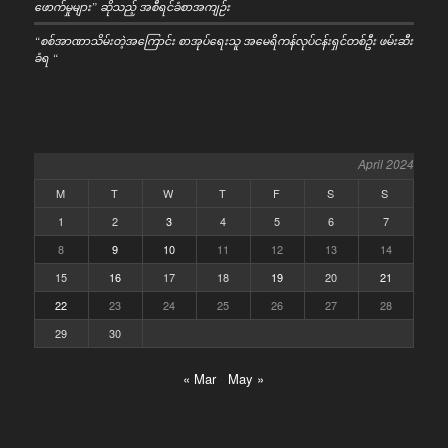
ဖောက်မှုများ” ဆိုသည့် အစီရင်ခံစာအကျဉ်း
“စစ်အာဏာသိမ်းတဲ့အကြောင်း စာအုပ်ရေးသူ အမေရိကန်လုပ်ငန်းရှင်တစ်ဦး ဖမ်းဆီး
ခံရ “
April 2024
M
T
W
T
F
S
S
1
2
3
4
5
6
7
8
9
10
11
12
13
14
15
16
17
18
19
20
21
22
23
24
25
26
27
28
29
30
« Mar
May »