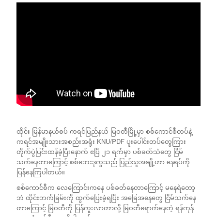
ထိုင်း-မြန်မာနယ်စပ် ကရင်ပြည်နယ် မြဝတီမြို့မှာ စစ်ကောင်စီတပ်နဲ့
ကရင်အမျိုးသားအစည်းအရုံး KNU/PDF ပူးပေါင်းတပ်တွေကြား
တိုက်ပွဲပြင်းထန်ခဲ့ပြီးနောက် ဧပြီ ၂၁ ရက်မှာ ပစ်ခတ်သံတွေ ငြိမ်
သက်နေတာကြောင့် စစ်ဘေးဒုက္ခသည် ပြည်သူအချို့ဟာ နေရပ်ကို
ပြန်နေကြပါတယ်။
စစ်ကောင်စီက လေကြောင်းကနေ ပစ်ခတ်နေတာကြောင့် မနေရဲတော့
ဘဲ ထိုင်းဘက်ခြမ်းကို ထွက်ပြေးခဲ့ရပြီး အခြေအနေတွေ ငြိမ်သက်နေ
တာကြောင့် မြဝတီကို ပြန်ကူးလာတာလို့ မြဝတီရောက်နေတဲ့ ရန်ကုန်