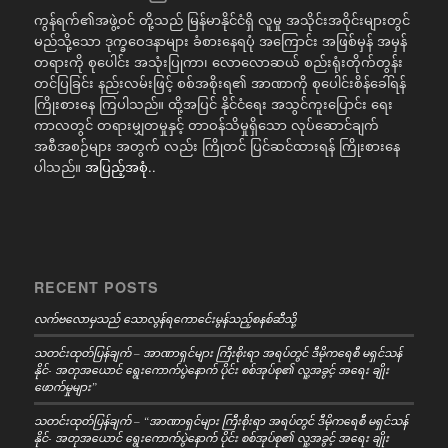
ကွန်ရက်၏အဖွဲ့ဝင် တို့သည် မြန်မာနိုင်ငံရှိ လူမှု အသိုင်းအဝိုင်းများတွင်
မည်သို့သော ဒုက္ခဝေဒနာများ ခံစားနေရပုံ အကြောင်း အဖြစ်မှန် အမှန်
တရားကို စုပေါင်း အသုံးပြုကာ၊ လောလောဆယ် စည်းရုံးတိုက်တွန်း
တင်ပြခြင်း နည်းလမ်းဖြင့် စစ်အစိုးရ၏ အာဏာကို စုပေါင်းစိန်ခေါ်ရန်
ကြိုးစားနေ ကြပါသည်။ ထို့အပြင် နိုင်ငံရေး အသွင်ကူးပြောင်း ရေး
ကာလတွင် တရားမျှတမှုနှင့် တာဝန်သိမှုရှိသော လုပ်ဆောင်ချက်
အစီအစဉ်များ အတွက် လည်း ကြိုတင် ပြင်ဆင်ထားရန် ကြိုးစားနေ
ပါသည်။
အပြည့်အစုံ..
RECENT POSTS
လက်ဗလောမှသည် သောလွန်ရကောင်ေးမွန်သည့်စနစ်ဆီသို့
သတင်းထုတ်ပြန်ချက် – အာဏာရှင်များ ကြီးစိုးရာ အရပ်တွင် ဒီမိုကရေစီ မရှင်သန်
နိုင်- အတုအယောင် ရွေးကောက်ပွဲနောက် ပိုင်း စစ်အုပ်စု၏ လူ့အခွင့် အရေး ချိုး
ဖောက်မှုများ”
သတင်းထုတ်ပြန်ချက် – “အာဏာရှင်များ ကြီးစိုးရာ အရပ်တွင် ဒီမိုကရေစီ မရှင်သန်
နိုင်- အတုအယောင် ရွေးကောက်ပွဲနောက် ပိုင်း စစ်အုပ်စု၏ လူ့အခွင့် အရေး ချိုး