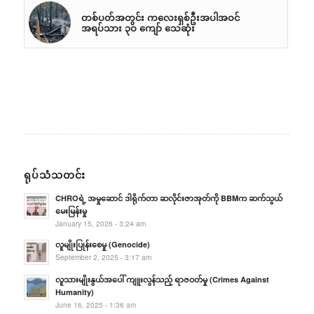
တစ်ပတ်အတွင်း ကလေးရှစ်ဦးအပါအဝင်
အရပ်သား ၃ဝ ကျော် သေဆုံး
ရုပ်သံသတင်း
CHROရဲ့ အမှုဆောင် ဒါရိုက်တာ ဆလိုင်းဇာအုတ်ကို BBMက ဆက်သွယ်
မေးမြန်းမှု
January 15, 2026 - 3:24 am
လူမျိုးပြုန်းစေမှု (Genocide)
September 2, 2025 - 3:17 am
လူသားမျိုးနွယ်အပေါ် ကျူးလွန်သည့် ရာဇဝတ်မှု (Crimes Against
Humanity)
June 16, 2025 - 1:36 am