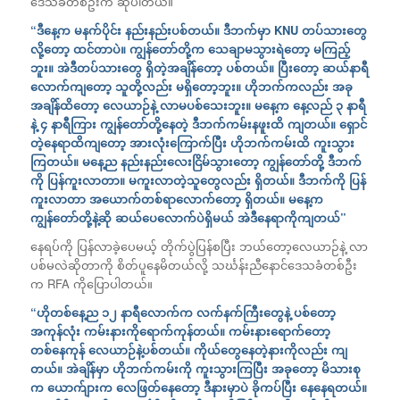
ဒေသခံတစ်ဦးက ဆိုပါတယ်။
“ဒီနေ့က မနက်ပိုင်း နည်းနည်းပစ်တယ်။ ဒီဘက်မှာ KNU တပ်သားတွေ
လို့တော့ ထင်တာပဲ။ ကျွန်တော်တို့က သေချာမသွားရဲတော့ မကြည့်
ဘူး။ အဲဒီတပ်သားတွေ ရှိတဲ့အချိန်တော့ ပစ်တယ်။ ပြီးတော့ ဆယ်နာရီ
လောက်ကျတော့ သူတို့လည်း မရှိတော့ဘူး။ ဟိုဘက်ကလည်း အခု
အချိန်ထိတော့ လေယာဉ်နဲ့ လာမပစ်သေးဘူး။ မနေ့က နေ့လည် ၃ နာရီ
နဲ့ ၄ နာရီကြား ကျွန်တော်တို့နေတဲ့ ဒီဘက်ကမ်းနဖူးထိ ကျတယ်။ ရှောင်
တဲ့နေရာထိကျတော့ အားလုံးကြောက်ပြီး ဟိုဘက်ကမ်းထိ ကူးသွား
ကြတယ်။ မနေ့ည နည်းနည်းလေးငြိမ်သွားတော့ ကျွန်တော်တို့ ဒီဘက်
ကို ပြန်ကူးလာတာ။ မကူးလာတဲ့သူတွေလည်း ရှိတယ်။ ဒီဘက်ကို ပြန်
ကူးလာတာ အယောက်တစ်ရာလောက်တော့ ရှိတယ်။ မနေ့က
ကျွန်တော်တို့နဲ့ဆို ဆယ်ပေလောက်ပဲရှိမယ် အဲဒီနေရာကိုကျတယ်”
နေရပ်ကို ပြန်လာခဲ့ပေမယ့် တိုက်ပွဲပြန်စပြီး ဘယ်တော့လေယာဉ်နဲ့ လာ
ပစ်မလဲဆိုတာကို စိတ်ပူနေမိတယ်လို့ သင်္ဃန်းညီနောင်ဒေသခံတစ်ဦး
က RFA ကိုပြောပါတယ်။
“ဟိုတစ်နေ့ည ၁၂ နာရီလောက်က လက်နက်ကြီးတွေနဲ့ ပစ်တော့
အကုန်လုံး ကမ်းနားကိုရောက်ကုန်တယ်။ ကမ်းနားရောက်တော့
တစ်နေကုန် လေယာဉ်နဲ့ပစ်တယ်။ ကိုယ်တွေနေတဲ့နားကိုလည်း ကျ
တယ်။ အဲချိန်မှာ ဟိုဘက်ကမ်းကို ကူးသွားကြပြီး အခုတော့ မိသားစု
က ယောက်ျားက လေဖြတ်နေတော့ ဒီနားမှာပဲ ခိုကပ်ပြီး နေနေရတယ်။