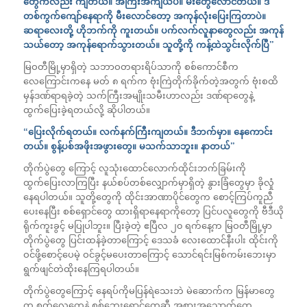
တွေကလည်း ကျတယ်။ အကြီးအကျယ်ပဲ။ မီးတွေလောင်တယ်။ ဒီ
တစ်ကွက်ကျော်နေရာကို မီးလောင်တော့ အကုန်လုံးပြေးကြတာပဲ။
ဆရာလေးတို့ ဟိုဘက်ကို ကူးတယ်။ ပက်လက်လူနာတွေလည်း အကုန်
သယ်တော့ အကုန်ရောက်သွားတယ်။ သူတို့ကို ကန့်ထဲသွင်းလိုက်ပြီ”
မြဝတီမြို့မှာရှိတဲ့ သဘာဝတရားရိပ်သာကို စစ်ကောင်စီက
လေကြောင်းကနေ မတ် ၈ ရက်က ဗုံးကြဲတိုက်ခိုက်တဲ့အတွက် ဗုံးစထိ
မှန်ဒဏ်ရာရခဲ့တဲ့ သက်ကြီးအမျိုးသမီးဟာလည်း ဒဏ်ရာတွေနဲ့
ထွက်ပြေးခဲ့ရတယ်လို့ ဆိုပါတယ်။
“ပြေးလိုက်ရတယ်။ လက်နက်ကြီးကျတယ်။ ဒီဘက်မှာ။ နေကောင်း
တယ်။ စွန့်ပစ်အဖိုးအဖွားတွေ။ မသက်သာဘူး။ နာတယ်”
တိုက်ပွဲတွေ ကြောင့် လူသုံးထောင်လောက်ထိုင်းဘက်ခြမ်းကို
ထွက်ပြေးလာကြပြီး နယ်စပ်တစ်လျှောက်မှာရှိတဲ့ နွားခြံတွေမှာ ခိုလှုံ
နေရပါတယ်။ သူတို့တွေကို ထိုင်းအာဏာပိုင်တွေက စောင့်ကြပ်ကူညီ
ပေးနေပြီး စစ်ရှောင်တွေ ထားရှိရာနေရာကိုတော့ ပြင်ပလူတွေကို ဗီဒီယို
ရိုက်ကူးခွင့် မပြုပါဘူး။ ပြီးခဲ့တဲ့ ဧပြီလ ၂၀ ရက်နေ့က မြဝတီမြို့မှာ
တိုက်ပွဲတွေ ပြင်းထန်ခဲ့တာကြောင့် ဒေသခံ လေးထောင်နီးပါး ထိုင်းကို
ဝင်ဖို့စောင့်ပေမဲ့ ဝင်ခွင့်မပေးတာကြောင့် သောင်ရင်းမြစ်ကမ်းဘေးမှာ
ရွက်ဖျင်တဲထိုးနေကြရပါတယ်။
တိုက်ပွဲတွေကြောင့် နေရပ်ကိုမပြန်ရဲသေးဘဲ မဲဆောက်က မြန်မာတွေ
က စက်လှေတွေနဲ့ စစ်ဘေးရှောင်တွေဆီ အစားအသောက်တွေ