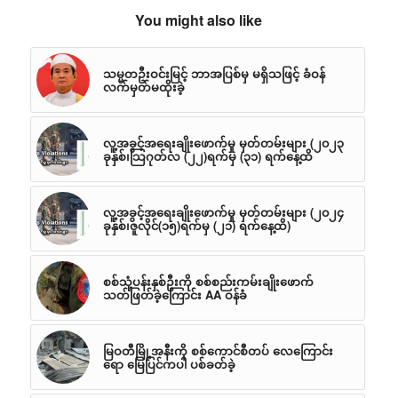
You might also like
သမ္မတဦးဝင်းမြင့် ဘာအပြစ်မှ မရှိသဖြင့် ခံဝန်
လက်မှတ်မထိုးခဲ့
လူ့အခွင့်အရေးချိုးဖောက်မှု မှတ်တမ်းများ (၂၀၂၃
ခုနှစ်၊သြဂုတ်လ (၂၂)ရက်မှ (၃၁) ရက်နေ့ထိ
လူ့အခွင့်အရေးချိုးဖောက်မှု မှတ်တမ်းများ (၂၀၂၄
ခုနှစ်၊ဇူလိုင်(၁၅)ရက်မှ (၂၁) ရက်နေ့ထိ)
စစ်သုံ့ပန်းနှစ်ဦးကို စစ်စည်းကမ်းချိုးဖောက်
သတ်ဖြတ်ခဲ့ကြောင်း AA ဝန်ခံ
မြဝတီမြို့အနီးကို စစ်ကောင်စီတပ် လေကြောင်း
ရော မြေပြင်ကပါ ပစ်ခတ်ခဲ့