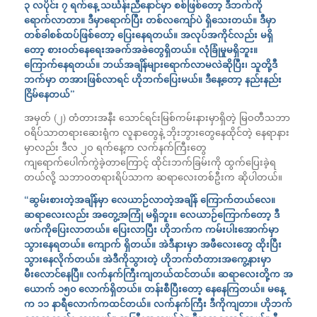
၃ လပိုင်း ၇ ရက်နေ့ သင်္ဃန်းညီနောင်မှာ စစ်ဖြစ်တော့ ဒီဘက်ကို
ရောက်လာတာ။ ဒီမှာရောက်ပြီး တစ်လကျော်ပဲ ရှိသေးတယ်။ ဒီမှာ
တစ်ခါစစ်ထပ်ဖြစ်တော့ ပြေးနေရတယ်။ အလုပ်အကိုင်လည်း မရှိ
တော့ စားဝတ်နေရေးအခက်အခဲတွေရှိတယ်။ လုံခြုံမှုမရှိဘူး။
ကြောက်နေရတယ်။ ဘယ်အချိန်များရောက်လာမလဲဆိုပြီး၊ သူတို့ဒီ
ဘက်မှာ တအားဖြစ်လာရင် ဟိုဘက်ပြေးမယ်။ ဒီနေ့တော့ နည်းနည်း
ငြိမ်နေတယ်”
အမှတ် (၂) တံတားအနီး သောင်ရင်းမြစ်ကမ်းနားမှာရှိတဲ့ မြဝတီသဘာ
ဝရိပ်သာတရားဆေးရုံက လူနာတွေနဲ့ ဘိုးဘွားတွေနေထိုင်တဲ့ နေရာနား
မှာလည်း ဒီလ ၂ဝ ရက်နေ့က လက်နက်ကြီးတွေ
ကျရောက်ပေါက်ကွဲခဲ့တာကြောင့် ထိုင်းဘက်ခြမ်းကို ထွက်ပြေးခဲ့ရ
တယ်လို့ သဘာဝတရားရိပ်သာက ဆရာလေးတစ်ဦးက ဆိုပါတယ်။
“ဆွမ်းစားတဲ့အချိန်မှာ လေယာဉ်လာတဲ့အချိန် ကြောက်တယ်လေ။
ဆရာလေးလည်း အတွေ့အကြုံ မရှိဘူး။ လေယာဉ်ကြောက်တော့ ဒီ
ဖက်ကိုပြေးလာတယ်။ ပြေးလာပြီး ဟိုဘက်က ကမ်းပါးအောက်မှာ
သွားနေရတယ်။ ကျောက် ရှိတယ်။ အဲဒီနားမှာ အဖီလေးတွေ ထိုးပြီး
သွားနေလိုက်တယ်။ အဲဒီကိုသွားတဲ့ ဟိုဘက်တံတားအကွေ့နားမှာ
မီးလောင်နေပြီ။ လက်နက်ကြီးကျတယ်ထင်တယ်။ ဆရာလေးတို့က အ
ယောက် ၁၅၀ လောက်ရှိတယ်။ တန်းစီပြီးတော့ နေနေကြတယ်။ မနေ့
က ၁၁ နာရီလောက်ကထင်တယ်။ လက်နက်ကြီး ဒီကိုကျတာ။ ဟိုဘက်