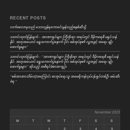
RECENT POSTS
လက်ဗလောမှသည် သောလွန်ရကောင်ေးမွန်သည့်စနစ်ဆီသို့
သတင်းထုတ်ပြန်ချက် – အာဏာရှင်များ ကြီးစိုးရာ အရပ်တွင် ဒီမိုကရေစီ မရှင်သန်
နိုင်- အတုအယောင် ရွေးကောက်ပွဲနောက် ပိုင်း စစ်အုပ်စု၏ လူ့အခွင့် အရေး ချိုး
ဖောက်မှုများ”
သတင်းထုတ်ပြန်ချက် – “အာဏာရှင်များ ကြီးစိုးရာ အရပ်တွင် ဒီမိုကရေစီ မရှင်သန်
နိုင်- အတုအယောင် ရွေးကောက်ပွဲနောက် ပိုင်း စစ်အုပ်စု၏ လူ့အခွင့် အရေး ချိုး
ဖောက်မှုများ” ဆိုသည့် အစီရင်ခံစာအကျဉ်း
“စစ်အာဏာသိမ်းတဲ့အကြောင်း စာအုပ်ရေးသူ အမေရိကန်လုပ်ငန်းရှင်တစ်ဦး ဖမ်းဆီး
ခံရ “
November 2023
M
T
W
T
F
S
S
1
2
3
4
5