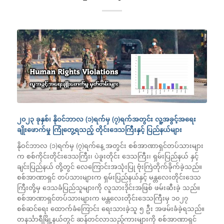
၂၀၂၃ ခုနှစ်၊ နိုဝင်ဘာလ (၁)ရက်မှ (၇)ရက်အတွင်း လူ့အခွင့်အရေး
ချိုးဖောက်မှု ကြုံတွေ့ရသည့် တိုင်းဒေသကြီးနှင့် ပြည်နယ်များ
နိုဝင်ဘာလ (၁)ရက်မှ (၇)ရက်နေ့ အတွင်း စစ်အာဏာရှင်တပ်သားများ
က စစ်ကိုင်းတိုင်းဒေသကြီး၊ ပဲခူးတိုင်း ဒေသကြီး၊ ရှမ်းပြည်နယ် နှင့်
ချင်းပြည်နယ် တို့တွင် လေကြောင်းအသုံးပြု ဗုံးကြဲတိုက်ခိုက်ခဲ့သည်။
စစ်အာဏာရှင် တပ်သားများက ရှမ်းပြည်နယ်နှင့် မန္တလေးတိုင်းဒေသ
ကြီးတို့မှ ဒေသခံပြည်သူများကို လူသားဒိုင်းအဖြစ် ဖမ်းဆီးခဲ့ သည်။
စစ်အာဏာရှင်တပ်သားများက မန္တလေးတိုင်းဒေသကြီးမှ ၁၀၂၇
စစ်ဆင်ရေး ထောက်ခံကြောင်း ရေးသားခဲ့သူ ၅ ဦး အဖမ်းခံခဲ့ရသည်။
တနင်္သာရီမြို့နယ်တွင် ဆန်တင်လာသည့်ကားများကို စစ်အာဏာရှင်