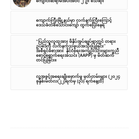
ကျောင်းဆရာမအပါအဝင် ၂ ဦး သေဆုံး
ကျောက်ကြီးမြို့နယ်မှာ လက်နက်ကြီးကြောင့်
ဒေသခံတစ်သောင်းကျော် ထွက်ပြေးနေရ
“ပြည်သူလူထုအား ဖိနှိပ်အုပ်ချုပ်ရာတွင် တရား
ဥပဒေကို လက်နက်သဖွယ်အသုံးပြုခြင်း”
အစီရင်ခံစာအား နိုင်ငံရေးအကျဉ်းသားများကူညီ
စောင့်ရှောက်ရေးအသင်း (AAPP) မှ မိတ်ဆက်
တင်ပြခြင်း။
လူ့အခွင့်အရေးချိုးဖောက်မှု မှတ်တမ်းများ (၂၀၂၄
ခုနှစ်၊မတ်လ(၂၂)ရက်မှ (၃၁) ရက်နေ့ထိ)