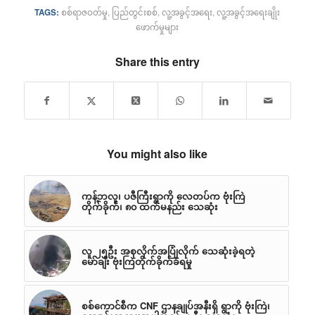
TAGS:
စစ်ရာဇဝတ်မှု
,
ပြည်တွင်းစစ်
,
လူ့အခွင့်အရေး
,
လူ့အခွင့်အရေးချိုး
ဖောက်မှုများ
Share this entry
You might also like
ကန့်ဘလူ၊ ပဇီကြီးရွာကို လေတပ်က ဗုံးကြဲ
တိုက်ခိုက်၊ ၈၀ ထက်မနည်း သေဆုံး
လူ ၂၅ဦး အစုလိုက်အပြုံလိုက် သေဆုံးခဲ့ရတဲ့
မော်ချီး ဗုံးကြဲတိုက်ခိုက်ခံရမှု
စစ်ကောင်စီက CNF ဌာနချုပ်အနီးရှိ ရွာကို ဗုံးကြဲ၊