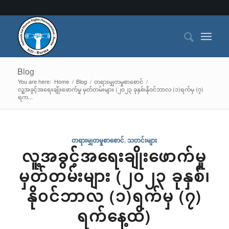
Blog
You are here:
Home
/
Blog
/
တရားမျှတမှုစာစောင်
/
လူ့အခွင့်အရေးချိုးဖောက်မှု မှတ်တမ်းများ (၂၀၂၃ ခုနှစ်၊နို၀င်ဘာလ (၁)ရက်မှ (၇)
ရက...
တရားမျှတမှုစာစောင်
,
သတင်းများ
လူ့အခွင့်အရေးချိုးဖောက်မှု
မှတ်တမ်းများ (၂၀၂၃ ခုနှစ်၊
နို၀င်ဘာလ (၁)ရက်မှ (၇)
ရက်နေ့ထိ)