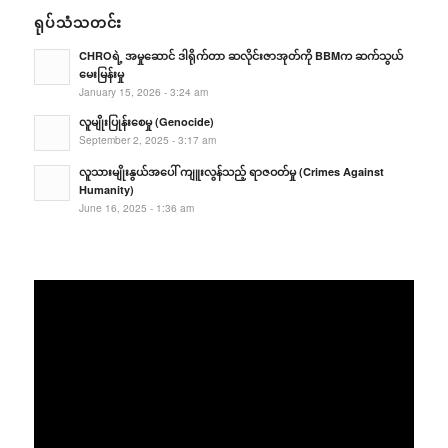
ရုပ်သံသတင်း
CHROရဲ့ အမှုဆောင် ဒါရိုက်တာ ဆလိုင်းဇာအုတ်ကို BBMက ဆက်သွယ်
မေးမြန်းမှု
January 15, 2026 - 3:24 am
လူမျိုးပြုန်းစေမှု (Genocide)
September 2, 2025 - 3:17 am
လူသားမျိုးနွယ်အပေါ် ကျူးလွန်သည့် ရာဇဝတ်မှု (Crimes Against
Humanity)
June 16, 2025 - 1:36 am