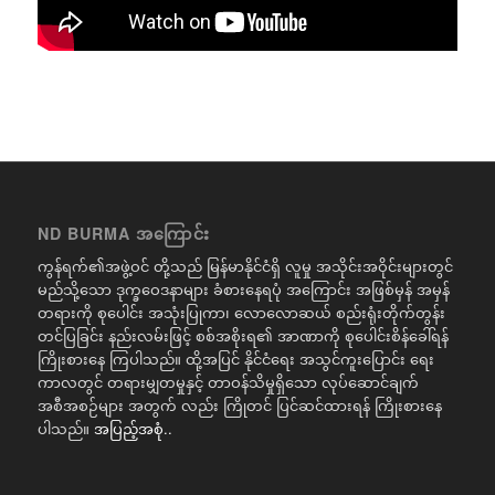
ND BURMA အကြောင်း
ကွန်ရက်၏အဖွဲ့ဝင် တို့သည် မြန်မာနိုင်ငံရှိ လူမှု အသိုင်းအဝိုင်းများတွင်
မည်သို့သော ဒုက္ခဝေဒနာများ ခံစားနေရပုံ အကြောင်း အဖြစ်မှန် အမှန်
တရားကို စုပေါင်း အသုံးပြုကာ၊ လောလောဆယ် စည်းရုံးတိုက်တွန်း
တင်ပြခြင်း နည်းလမ်းဖြင့် စစ်အစိုးရ၏ အာဏာကို စုပေါင်းစိန်ခေါ်ရန်
ကြိုးစားနေ ကြပါသည်။ ထို့အပြင် နိုင်ငံရေး အသွင်ကူးပြောင်း ရေး
ကာလတွင် တရားမျှတမှုနှင့် တာဝန်သိမှုရှိသော လုပ်ဆောင်ချက်
အစီအစဉ်များ အတွက် လည်း ကြိုတင် ပြင်ဆင်ထားရန် ကြိုးစားနေ
ပါသည်။
အပြည့်အစုံ..