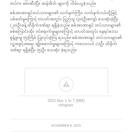
တပ်က ဖမ်းဆီးပြီး ဆန်အိတ် များကို သိမ်းယူခဲ့သည်။
စစ်အာဏာရှင်တပ်သားများ၏ လက်နက်ကြီး၊ လက်နက်ငယ်တို့ဖြင့်
ပစ်ခတ်မှုကြောင့် တပတ်အတွင်း ပြည်သူ (၃၀)ဦးကျော် သေဆုံးခဲ့ပြီး
(၂၀)ဦးခန့် ထိခိုက်ဒဏ်ရာ ရရှိခဲ့သည်။ စစ်အာဏာရှင် တပ်သားများ၏
စစ်ကြောင်းထိုး ဝင်ရောက်မှုများကြောင့် တပတ်အတွင်း နေရပ်ဒေသ
စွန့်ခွာမှု (၅)ကြိမ် ပြုလုပ်ခဲ့ကြ ရသည်။ စစ်အာဏာရှင် တပ်သားများ၏
လူ့အခွင့်အရေး ချိုးဖောက်မှုများကြောင့် ကလေးငယ် (၁)ဦး ထိခိုက်
ဒဏ်ရာ ရရှိခဲ့ပြီး (၅)ဦး သေဆုံး ခဲ့ရသည်။
2023 Nov 1 to 7 (MM)
Infogram
NOVEMBER 8, 2023