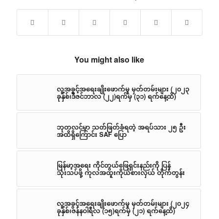
You might also like
လူ့အခွင့်အရေးချိုးဖောက်မှု မှတ်တမ်းများ (၂၀၂၃
ခုနှစ်၊ဒီဇင်ဘာလ (၂၂)ရက်မှ (၃၁) ရက်နေ့ထိ)
ဘုတလင်မှာ သတ်ဖြတ်ခံရတဲ့ အရပ်သား ၂၅ ဦး
အထိရှိကြောင်း SAF ပြော
မြန်မာ့အရေး ကိုင်တွယ်ဖြေရှင်းနည်းကို ပြန်
သုံးသပ်ဖို့ ကုလအထူးကိုယ်စားလှယ် တိုက်တွန်း
လူ့အခွင့်အရေးချိုးဖောက်မှု မှတ်တမ်းများ (၂၀၂၄
ခုနှစ်၊ဇန်နဝါရီလ (၁၅)ရက်မှ (၂၁) ရက်နေ့ထိ)