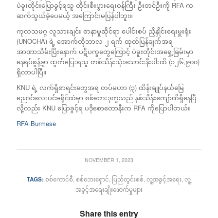
ပဲခူးတိုင်းပြောခွင့်ရသူ တိုင်းစီးပွားရေးဝန်ကြီး ဦးတင်ဦးကို RFA က
ဆက်သွယ်ခဲ့ပေမယ့် အကြောင်းမပြန်ပါဘူး။
ကုလသမဂ္ဂ လူသားချင်း စာနာမှုဆိုင်ရာ ပေါင်းစပ် ညှိနှိုင်းရေးမှူးရုံး
(UNOCHA) ရဲ့ အောက်တိုဘာလ ၂ ရက် ထုတ်ပြန်ချက်အရ
အာဏာသိမ်းပြီးနောက် ပဋိပက္ခတွေကြောင့် ပဲခူးတိုင်းအရှေ့ခြမ်းမှာ
နေရပ်စွန့်ခွာ ထွက်ပြေးရသူ တစ်သိန်းသုံးသောင်းနီးပါးထိ (၁၂၆,၉၀၀)
ရှိလာပါပြီ။
KNU ရဲ့ လက်ရှိစာရင်းတွေအရ တပ်မဟာ (၃) ထိန်းချုပ်နယ်မြေ
ညောင်လေးပင်ခရိုင်ထဲမှာ စစ်ဘေးဒုက္ခသည် နှစ်သိန်းကျော်ထိရှိနေပြီ
လို့လည်း KNU ပြောခွင့်ရ ပဒိုစောတောနီးက RFA ကိုပြောပါတယ်။
RFA Burmese
NOVEMBER 1, 2023
TAGS:
စစ်ကောင်စီ
,
စစ်ဘေးရှောင်
,
ပြည်တွင်းစစ်
,
လူ့အခွင့်အရေး
,
လူ့
အခွင့်အရေးချိုးဖောက်မှုများ
Share this entry