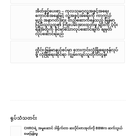
အိတ်ဖွင့်ပေးစာ – ကုလသမဂ္ဂလူ့အခွင့်အရေး
ကောင်စီအနေဖြင့် လူ့အခွင့်အရေးကို ကာကွယ်
မည့် အနာဂတ်အား တည်ဆောက်နေသည့် မြန်မာ
ပြည်သူလူထု၏ ကြိုးပမ်းအားထုတ်မှု များကို ပံ့ပိုး
ရန်အတွက် ခိုင်မာသောလုပ်ဆောင်ချက် ချမှတ်
လုပ်ဆောင်ရမည်
ထိုင်း-မြန်မာနယ်စပ်မှာ ဘေးကင်းလုံခြုံရေးဇုန်လုပ်
ဖို့ လုံခြုံရေးဆိုင်ရာ ကျွမ်းကျင်သူတိုက်တွန်း
ရုပ်သံသတင်း
CHROရဲ့ အမှုဆောင် ဒါရိုက်တာ ဆလိုင်းဇာအုတ်ကို BBMက ဆက်သွယ်
မေးမြန်းမှု