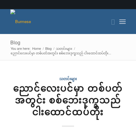
Blog
You are here:
Home
/
Blog
/
သတင်းများ
/
ညောင်လေးပင်မှာ တစ်ပတ်အတွင်း စစ်ဘေးဒုက္ခသည် ငါးထောင်ထပ်တိုး...
သတင်းများ
ညောင်လေးပင်မှာ တစ်ပတ်
အတွင်း စစ်ဘေးဒုက္ခသည်
ငါးထောင်ထပ်တိုး