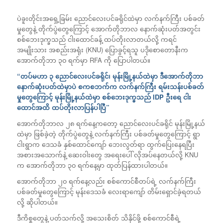
ပဲခူးတိုင်းအရှေ့ခြမ်း ညောင်လေးပင်ခရိုင်ထဲမှာ လက်နက်ကြီး ပစ်ခတ်
မှုတွေနဲ့ တိုက်ပွဲတွေကြောင့် အောက်တိုဘာလ နောက်ဆုံးပတ်အတွင်း
စစ်ဘေးဒုက္ခသည် ငါးထောင်ခန့် ထပ်တိုးလာတယ်လို့ ကရင်
အမျိုးသား အစည်းအရုံး (KNU) ပြောခွင့်ရသူ ပဒိုစောတောနီးက
အောက်တိုဘာ ၃၀ ရက်မှာ RFA ကို ပြောပါတယ်။
“တပ်မဟာ ၃ ညောင်လေးပင်ခရိုင်၊ မုန်းမြို့နယ်ထဲမှာ ဒီအောက်တိုဘာ
နောက်ဆုံးပတ်ထဲမှာပဲ စကစဘက်က လက်နက်ကြီး ရမ်းသန်းပစ်ခတ်
မှုတွေကြောင့် မုန်းမြို့နယ်ထဲမှာ စစ်ဘေးဒုက္ခသည် IDP ဦးရေ ငါး
ထောင်အထိ ထပ်တိုးလာပြန်ပါပြီ”
အောက်တိုဘာလ ၂၈ ရက်နေ့ကတော့ ညောင်လေးပင်ခရိုင် မုန်းမြို့နယ်
ထဲမှာ ဖြစ်ခဲ့တဲ့ တိုက်ပွဲတွေနဲ့ လက်နက်ကြီး ပစ်ခတ်မှုတွေကြောင့် ရွာ
ငါးရွာက ဒေသခံ နှစ်ထောင်ကျော် ဘေးလွတ်ရာ ထွက်ပြေးနေရပြီး
အစားအသောက်နဲ့ ဆေးဝါးတွေ အရေးပေါ် လိုအပ်နေတယ်လို့ KNU
က အောက်တိုဘာ ၃၀ ရက်နေ့မှာ ထုတ်ပြန်ထားပါတယ်။
အောက်တိုဘာ ၂၀ ရက်နေ့လည်း စစ်ကောင်စီတပ်ရဲ့ လက်နက်ကြီး
ပစ်ခတ်မှုတွေကြောင့် မုန်းဒေသခံ လေးရာကျော် တိမ်းရှောင်ခဲ့ရတယ်
လို့ ဆိုပါတယ်။
ဒီကိစ္စတွေနဲ့ ပတ်သက်လို့ အသေးစိတ် သိနိုင်ဖို့ စစ်ကောင်စီရဲ့