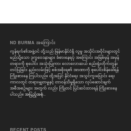
ND BURMA အကြောင်း
ကွန်ရက်၏အဖွဲ့ဝင် တို့သည် မြန်မာနိုင်ငံရှိ လူမှု အသိုင်းအဝိုင်းများတွင်
မည်သို့သော ဒုက္ခဝေဒနာများ ခံစားနေရပုံ အကြောင်း အဖြစ်မှန် အမှန်
တရားကို စုပေါင်း အသုံးပြုကာ၊ လောလောဆယ် စည်းရုံးတိုက်တွန်း
တင်ပြခြင်း နည်းလမ်းဖြင့် စစ်အစိုးရ၏ အာဏာကို စုပေါင်းစိန်ခေါ်ရန်
ကြိုးစားနေ ကြပါသည်။ ထို့အပြင် နိုင်ငံရေး အသွင်ကူးပြောင်း ရေး
ကာလတွင် တရားမျှတမှုနှင့် တာဝန်သိမှုရှိသော လုပ်ဆောင်ချက်
အစီအစဉ်များ အတွက် လည်း ကြိုတင် ပြင်ဆင်ထားရန် ကြိုးစားနေ
ပါသည်။
အပြည့်အစုံ..
RECENT POSTS