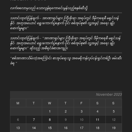
လက်ဗလောမှသည် သောလွန်ရကောင်ေးမွန်သည့်စနစ်ဆီသို့
သတင်းထုတ်ပြန်ချက် – အာဏာရှင်များ ကြီးစိုးရာ အရပ်တွင် ဒီမိုကရေစီ မရှင်သန်
နိုင်- အတုအယောင် ရွေးကောက်ပွဲနောက် ပိုင်း စစ်အုပ်စု၏ လူ့အခွင့် အရေး ချိုး
ဖောက်မှုများ”
သတင်းထုတ်ပြန်ချက် – “အာဏာရှင်များ ကြီးစိုးရာ အရပ်တွင် ဒီမိုကရေစီ မရှင်သန်
နိုင်- အတုအယောင် ရွေးကောက်ပွဲနောက် ပိုင်း စစ်အုပ်စု၏ လူ့အခွင့် အရေး ချိုး
ဖောက်မှုများ” ဆိုသည့် အစီရင်ခံစာအကျဉ်း
“စစ်အာဏာသိမ်းတဲ့အကြောင်း စာအုပ်ရေးသူ အမေရိကန်လုပ်ငန်းရှင်တစ်ဦး ဖမ်းဆီး
ခံရ “
November 2023
M
T
W
T
F
S
S
1
2
3
4
5
6
7
8
9
10
11
12
13
14
15
16
17
18
19