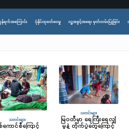
ွန်ရက်အကြောင်း
ပုံနှိပ်ထုတ်ေဝေမှု
လူ့အခွင့်အရေး မှတ်တမ်းပြုခြင်း
သတင်းများ
မြဝတီမှာ ရေကြီးရေလျှံ
သတင်းများ
စ်ကောင်စီကြောင့်
မှုနဲ့ တိုက်ပွဲတွေကြောင့်