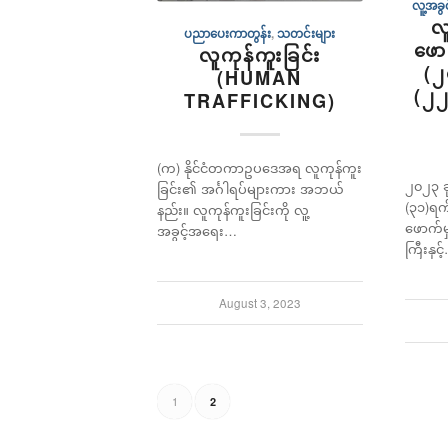
လူ့အခ
လ
ပညာပေးကာတွန်း
,
သတင်းများ
ဖော
လူကုန်ကူးခြင်း
(၂
(HUMAN
(၂၂
TRAFFICKING)
(က) နိုင်ငံတကာဥပဒေအရ လူကုန်ကူး
၂၀၂၃ ခု
ခြင်း၏ အင်္ဂါရပ်များကား အဘယ်
(၃၁)ရက်
နည်း။ လူကုန်ကူးခြင်းကို လူ့
ဖောက်မှ
အခွင့်အရေး…
ကြီးနှင့
August 3, 2023
1
2