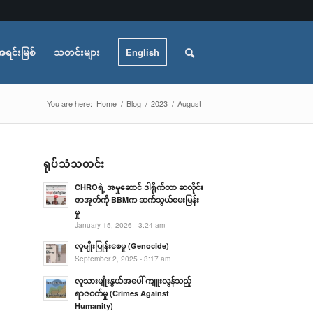
အရင်းမြစ်
သတင်းများ
English
You are here:
Home
/
Blog
/
2023
/
August
ရုပ်သံသတင်း
CHROရဲ့ အမှုဆောင် ဒါရိုက်တာ ဆလိုင်း
ဇာအုတ်ကို BBMက ဆက်သွယ်မေးမြန်း
မှု
January 15, 2026 - 3:24 am
လူမျိုးပြုန်းစေမှု (Genocide)
September 2, 2025 - 3:17 am
လူသားမျိုးနွယ်အပေါ် ကျူးလွန်သည့်
ရာဇဝတ်မှု (Crimes Against
Humanity)