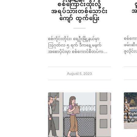
စစ်ကြောင်းထိုးလို့
အ
အရပ်သားတစ်သောင်း
ကျော် ထွက်ပြေး
စစ်ကောင
စစ်ကိုင်းတိုင်း၊ ရေဦးမြို့နယ်မှာ
ဖမ်းဆီ
ဩဂုတ်လ ၅ ရက် ဒီကနေ့ မနက်
ဇူလိုင်
အစောပိုင်းမှာ စစ်ကောင်စီတပ်က…
August 5, 2023