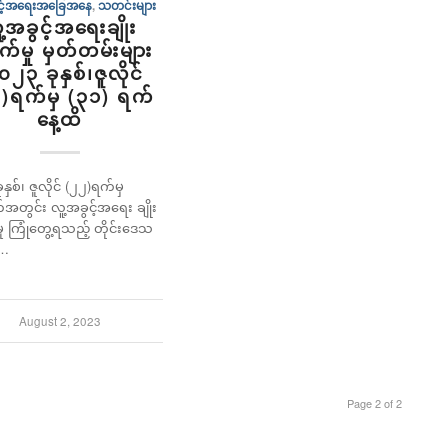
ွင့်အရေးအခြေအနေ
,
သတင်းများ
ူ့အခွင့်အရေးချိုး
က်မှု မှတ်တမ်းများ
၀၂၃ ခုနှစ်၊ဇူလိုင်
)ရက်မှ (၃၁) ရက်
နေ့ထိ
နှစ်၊ ဇူလိုင် (၂၂)ရက်မှ
အတွင်း လူ့အခွင့်အရေး ချိုး
ု ကြုံတွေ့ရသည့် တိုင်းဒေသ
်…
August 2, 2023
Page 2 of 2