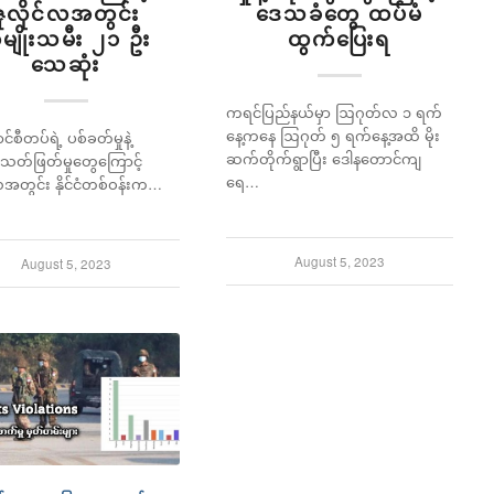
ဇူလိုင်လအတွင်း
ဒေသခံတွေ ထပ်မံ
မျိုးသမီး ၂၁ ဦး
ထွက်ပြေးရ
သေဆုံး
ကရင်ပြည်နယ်မှာ ဩဂုတ်လ ၁ ရက်
နေ့ကနေ ဩဂုတ် ၅ ရက်နေ့အထိ မိုး
်စီတပ်ရဲ့ ပစ်ခတ်မှုနဲ့
ဆက်တိုက်ရွာပြီး ဒေါနတောင်ကျ
းသတ်ဖြတ်မှုတွေကြောင့်
ရေ…
လအတွင်း နိုင်ငံတစ်ဝန်းက…
August 5, 2023
August 5, 2023