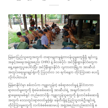
မြန်မာပြည်သူတွေအတွက် တရားမျှတမှုနဲ့တာဝန်ယူမှုတွေရှိဖို့ ချင်းလူ့
အခွင့်အရေးအဖွဲ့အစည်း CHRO နဲ့ ဖိလစ်ပိုင်၊ အင်ဒိုနီးရှားနိုင်ငံတွေက
ရှေ့နေတွေပူးပေါင်းပြီး အင်ဒိုနီးရှားနိုင်ငံ၊ ဂျကာတာမြို့က အာဆီယံ
အတွင်းရေးမှူးချုပ်ရုံးကို ဩဂုတ်လ ၁ဝ ရက်နေ့က တိုင်ကြားစာ ပေးပို့
လိုက်ပါတယ်။
မြန်မာနိုင်ငံမှာ စစ်တပ်က ကျူးလွန်တဲ့ စစ်ရာဇဝတ်မှုနဲ့ နိုင်ငံတကာ
ရာဇဝတ်မှုတွေကို စုံစမ်းစစ်ဆေးဖို့ အာဆီယံရဲ့ အချက်အလက်
ရှာဖွေရေးမစ်ရှင် တည်ထောင်ဖို့၊ ကျူးလွန်သူတွေကို ရုံးတင်စစ်ဆေးဖို့
အတွက် ဒေသတွင်းရာဇဝတ်မှုခုံရုံး ဖန်တီးဖို့နဲ့ ပြည်သူတစ်ဦးချင်းရဲ့
တိုင်ကြားမှုတွေကို လက်ခံစစ်ဆေးမယ့် အဖွဲ့အစည်းတည်ထောင်ဖို့ စ