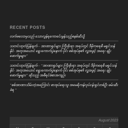
RECENT POSTS
လက်ဗလောမှသည် သောလွန်ရကောင်ေးမွန်သည့်စနစ်ဆီသို့
သတင်းထုတ်ပြန်ချက် – အာဏာရှင်များ ကြီးစိုးရာ အရပ်တွင် ဒီမိုကရေစီ မရှင်သန်
နိုင်- အတုအယောင် ရွေးကောက်ပွဲနောက် ပိုင်း စစ်အုပ်စု၏ လူ့အခွင့် အရေး ချိုး
ဖောက်မှုများ”
သတင်းထုတ်ပြန်ချက် – “အာဏာရှင်များ ကြီးစိုးရာ အရပ်တွင် ဒီမိုကရေစီ မရှင်သန်
နိုင်- အတုအယောင် ရွေးကောက်ပွဲနောက် ပိုင်း စစ်အုပ်စု၏ လူ့အခွင့် အရေး ချိုး
ဖောက်မှုများ” ဆိုသည့် အစီရင်ခံစာအကျဉ်း
“စစ်အာဏာသိမ်းတဲ့အကြောင်း စာအုပ်ရေးသူ အမေရိကန်လုပ်ငန်းရှင်တစ်ဦး ဖမ်းဆီး
ခံရ “
August 2023