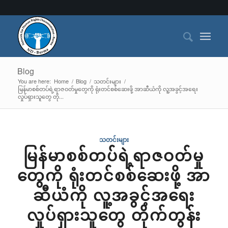
Blog
You are here:
Home
/
Blog
/
သတင်းများ
/
မြန်မာစစ်တပ်ရဲ့ရာဇဝတ်မှုတွေကို ရုံးတင်စစ်ဆေးဖို့ အာဆီယံကို လူ့အခွင့်အရေး
လှုပ်ရှားသူတွေ တို...
သတင်းများ
မြန်မာစစ်တပ်ရဲ့ရာဇဝတ်မှု
တွေကို ရုံးတင်စစ်ဆေးဖို့ အာ
ဆီယံကို လူ့အခွင့်အရေး
လှုပ်ရှားသူတွေ တိုက်တွန်း