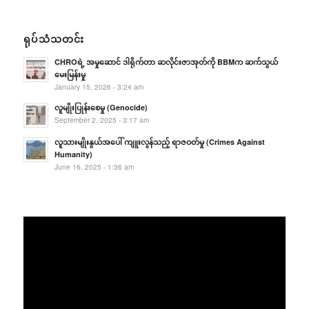
ရုပ်သံသတင်း
CHROရဲ့ အမှုဆောင် ဒါရိုက်တာ ဆလိုင်းဇာအုတ်ကို BBMက ဆက်သွယ်
မေးမြန်းမှု
January 15, 2026 - 3:24 am
လူမျိုးပြုန်းစေမှု (Genocide)
September 2, 2025 - 3:17 am
လူသားမျိုးနွယ်အပေါ် ကျူးလွန်သည့် ရာဇဝတ်မှု (Crimes Against
Humanity)
June 16, 2025 - 1:36 am