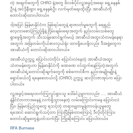
တဲ့ အချက်တွေကို CHRO နဲ့အတူ ဖိလစ်ပိုင်လူ့အခွင့်အရေး ရှေ့နေနှစ်
ဦးနဲ့ အင်ဒိုနီးရှား ရှေ့နေနှစ်ဦး လက်မှတ်ရေးထိုးပြီး အာဆီယံကို
တောင်းဆိုထားပါတယ်။
ဒါ့အပြင် မြန်မာနိုင်ငံက ဖြစ်ရပ်တွေနဲ့ ရာဇဝတ်မှုတွေကို ရေရှည်
လေ့လာစောင့်ကြည့်ဖို့နဲ့ ငြိမ်းချမ်းရေးအတွက် နည်းလမ်းသစ်တွေ
ရှာဖွေဖို့အတွက် သီးသန့်ဆောင်ရွက်မယ့် အာဆီယံအထူးသံတမန်နေရာ
အတွက် အမြဲတမ်းကိုယ်စားလှယ်ရုံး ထားရှိပေးဖို့လည်း ဒီအဖွဲ့တွေက
အာဆီယံကို တောင်းဆိုထားပါတယ်။
အာဆီယံဥက္ကဋ္ဌ ပြောင်းလဲတိုင်း ပြောင်းလဲနေတဲ့ အာဆီယံအထူး
သံတမန်တွေဟာ မြန်မာနိုင်ငံကို ခဏခဏ ဝင်ထွက်နေကြတဲ့အတွက်
အာဆီယံရဲ့တောင်းဆိုချက်တွေကို စစ်ကောင်စီက နည်းအမျိုးမျိုးနဲ့
ရှောင်ဖယ်လို့ ရနေစေတယ်လို့ (CHRO) ဥက္ကဋ္ဌ ဆလိုင်းဇာအုပ်က ပြော
ပါတယ်။
လူ့အခွင့်အရေးတက်ကြွလှုပ်ရှားသူ ဒေါ်ခင်ဥမ္မာကလည်း …. အာဆီယံ
နဲ့နိုင်ငံတကာအနေနဲ့ လက်ရှိသွားနေတဲ့ လမ်းကြောင်းကနေ ပြောင်းလဲ
ပြီး၊ မြန်မာပြည်သူတွေ ရသင့်တဲ့ တရားမျှတမှုနဲ့တာဝန်ယူမှုတွေ
ရအောင် ဆောင်ရွက်သင့်တာ ကြာပြီဖြစ်တာကြောင့် ဒီလိုတိုင်ကြား
တောင်းဆိုမှုတွေနဲ့ပတ်သက်ပြီး ကြိုဆိုကြောင်း ပြောပါတယ်။
RFA Burmese