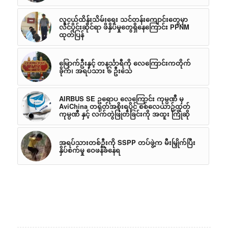
လူငယ်ထိန်းသိမ်းရေး သင်တန်းကျောင်းတွေမှာ
လိင်ပိုင်းဆိုင်ရာ ဖိနှိပ်မှုတွေရှိနေကြောင်း PPNM
ထုတ်ပြန်
မြောက်ဦးနှင့် တနင်္သာရီကို လေကြောင်းကတိုက်
ခိုက်၊ အရပ်သား ၆ ဦးသေ
AIRBUS SE ဥရောပ လေကြောင်း ကုမ္ပဏီ မှ
AviChina တရုတ်အစိုးရပိုင် စစ်လေယာဉ်ထုတ်
ကုမ္ပဏီ နှင့် လက်တွဲဖြုတ်ခြင်းကို အထူး ကြိုဆို
အရပ်သားတစ်ဦးကို SSPP တပ်ဖွဲ့က မီးမြှိုက်ပြီး
နှိပ်စက်မှု ဝေဖန်ခံနေရ