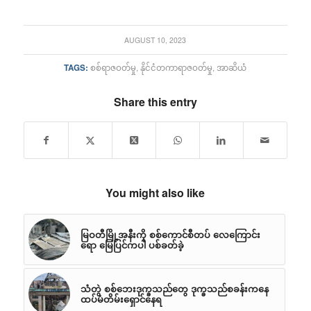
AUGUST 10, 2023
TAGS:
စစ်ရာဇဝတ်မှု
,
နိုင်ငံတကာရာဇဝတ်မှု
,
အာဆိယံ
Share this entry
You might also like
မြဝတီမြို့အနီးကို စစ်ကောင်စီတပ် လေကြောင်း
ရော မြေပြင်ကပါ ပစ်ခတ်ခဲ့
သံတွဲ စစ်ဘေးဒုက္ခသည်တွေ ဒုက္ခသည်စခန်းကနေ
ထပ်မံတိမ်းရှောင်နေရ