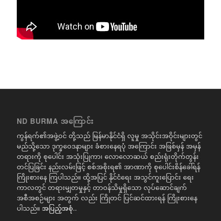
ND BURMA အကြောင်း
ကွန်ရက်၏အဖွဲ့ဝင် တို့သည် မြန်မာနိုင်ငံရှိ လူမှု အသိုင်းအဝိုင်းများတွင်
မည်သို့သော ဒုက္ခဝေဒနာများ ခံစားနေရပုံ အကြောင်း အဖြစ်မှန် အမှန်
တရားကို စုပေါင်း အသုံးပြုကာ၊ လောလောဆယ် စည်းရုံးတိုက်တွန်း
တင်ပြခြင်း နည်းလမ်းဖြင့် စစ်အစိုးရ၏ အာဏာကို စုပေါင်းစိန်ခေါ်ရန်
ကြိုးစားနေ ကြပါသည်။ ထို့အပြင် နိုင်ငံရေး အသွင်ကူးပြောင်း ရေး
ကာလတွင် တရားမျှတမှုနှင့် တာဝန်သိမှုရှိသော လုပ်ဆောင်ချက်
အစီအစဉ်များ အတွက် လည်း ကြိုတင် ပြင်ဆင်ထားရန် ကြိုးစားနေ
ပါသည်။
အပြည့်အစုံ..