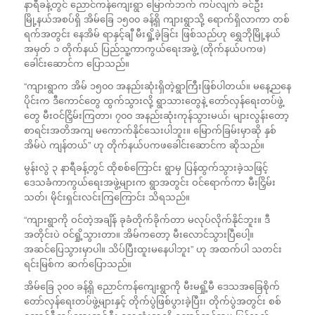
နာရီခန့်တွင် ညောင်ကန်ကျေးရွာ မြောက်ဘက် ကပ်လျက် ခင်ဦး
မြို့နယ်အစပ်ရှိ အိမ်ခြေ ၁၅၀၀ ခန့်ရှိ ကျားရွာသို့ ရောက်ရှိလာကာ တစ်
ရက်အတွင်း နေအိမ် ရာနှင့်ချီ မီးရှို့ခဲ့ခြင်း ဖြစ်သည်ဟု ရွှေဘိုမြို့နယ်
အမှတ် ၁ တိုက်နယ် ပြည်သူ့ကာကွယ်ရေးအဖွဲ့ (တိုက်နယ်ပကဖ)
ခေါင်းဆောင်က ပြောသည်။
“ကျားရွာက အိမ် ၁၅၀၀ အနည်းဆုံးရှိတဲ့ရွာကြီးဖြစ်ပါတယ်။ မနေ့ညနေ
ပိုင်းက ဒီကောင်တွေ ထွက်သွားလို့ ရွာသားတွေနဲ့ တော်လှန်ရေးတပ်ဖွဲ့
တွေ မီးဝင်ငြှိမ်းကြတာ၊ ၇၀၀ အနည်းဆုံးကုန်သွားမယ်၊ များလွန်းတော့
စာရင်းအတိအကျ မကောက်နိုင်သေးပါဘူး။ မြောက်ခြမ်းမှာဆို နှစ်
အိမ်ပဲ ကျန်တယ်” ဟု တိုက်နယ်ပကဖခေါင်းဆောင်က ဆိုသည်။
မွန်းလွဲ ၃ နာရီခန့်တွင် ထိုစစ်ကြောင်း ရွာမှ ပြန်ထွက်သွားခဲ့သဖြင့်
ဒေသခံကာကွယ်ရေးအဖွဲ့များက ရွာအတွင်း ဝင်ရောက်ကာ မီးငြှိမ်း
သတ်၊ မိုင်းရှင်းလင်းကြကြောင်း သိရသည်။
“ကျားရွာကို ဝင်တဲ့အချိန် ခုခံတိုက်ခိုက်တာ မလုပ်လိုက်နိုင်ဘူး။ ဒီ
အတိုင်းပဲ ဝင်ရှို့သွားတာ။ အိမ်ကတော့ မီးလောင်သွားပြီပေါ့။
အဆင်ပြေသွားမှာပါ။ သိပ်ပြီးထူးမနေပါဘူး” ဟု အထက်ပါ သတင်း
ရင်းမြစ်က ဆက်ပြောသည်။
အိမ်ခြေ ၃၀၀ ခန့်ရှိ ညောင်ကန်ကျေးရွာကို မီးမရှို့မီ ဒေသအခြေစိုက်
တော်လှန်ရေးတပ်ဖွဲ့များနှင့် တိုက်ပွဲဖြစ်ပွားခဲ့ပြီး၊ တိုက်ပွဲအတွင်း စစ်