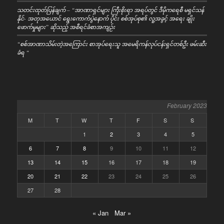
သတင်းထုတ်ပြန်ချက် – “အာဏာရှင်များ ကြီးစိုးရာ အရပ်တွင် ဒီမိုကရေစီ မရှင်သန်
နိုင်- အတုအယောင် ရွေးကောက်ပွဲနောက် ပိုင်း စစ်အုပ်စု၏ လူ့အခွင့် အရေး ချိုး
ဖောက်မှုများ” ဆိုသည့် အစီရင်ခံစာအကျဉ်း
“စစ်အာဏာသိမ်းတဲ့အကြောင်း စာအုပ်ရေးသူ အမေရိကန်လုပ်ငန်းရှင်တစ်ဦး ဖမ်းဆီး
ခံရ “
February 2023
M
T
W
T
F
S
S
1
2
3
4
5
6
7
8
9
10
11
12
13
14
15
16
17
18
19
20
21
22
23
24
25
26
27
28
« Jan
Mar »