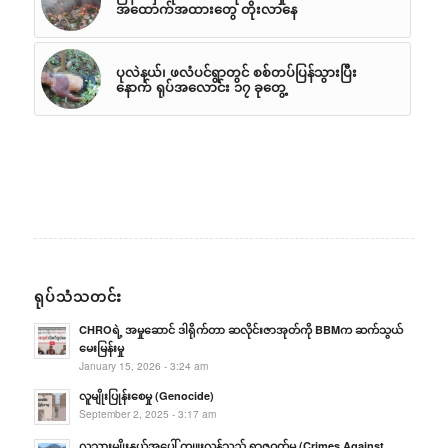
အထောက်အထားတွေ တိုးလာနေ
ပုလဲနယ်၊ ဖလံပင်ရွာတွင် စစ်တပ်ပြန်သွားပြီး
နောက် ရုပ်အလောင်း ၁၇ ခုတွေ့
ရုပ်သံသတင်း
CHROရဲ့ အမှုဆောင် ဒါရိုက်တာ ဆလိုင်းဇာအုတ်ကို BBMက ဆက်သွယ်
မေးမြန်းမှု
January 15, 2026 - 3:24 am
လူမျိုးပြုန်းစေမှု (Genocide)
September 2, 2025 - 3:17 am
လူသားမျိုးနွယ်အပေါ် ကျူးလွန်သည့် ရာဇဝတ်မှု (Crimes Against