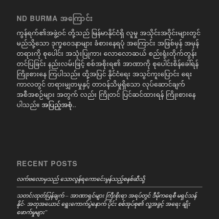
ND BURMA အကြောင်း
ကွန်ရက်၏အဖွဲ့ဝင် တို့သည် မြန်မာနိုင်ငံရှိ လူမှု အသိုင်းအဝိုင်းများတွင်
မည်သို့သော ဒုက္ခဝေဒနာများ ခံစားနေရပုံ အကြောင်း အဖြစ်မှန် အမှန်
တရားကို စုပေါင်း အသုံးပြုကာ၊ လောလောဆယ် စည်းရုံးတိုက်တွန်း
တင်ပြခြင်း နည်းလမ်းဖြင့် စစ်အစိုးရ၏ အာဏာကို စုပေါင်းစိန်ခေါ်ရန်
ကြိုးစားနေ ကြပါသည်။ ထို့အပြင် နိုင်ငံရေး အသွင်ကူးပြောင်း ရေး
ကာလတွင် တရားမျှတမှုနှင့် တာဝန်သိမှုရှိသော လုပ်ဆောင်ချက်
အစီအစဉ်များ အတွက် လည်း ကြိုတင် ပြင်ဆင်ထားရန် ကြိုးစားနေ
ပါသည်။
အပြည့်အစုံ..
RECENT POSTS
လက်ဗလောမှသည် သောလွန်ရကောင်ေးမွန်သည့်စနစ်ဆီသို့
သတင်းထုတ်ပြန်ချက် – အာဏာရှင်များ ကြီးစိုးရာ အရပ်တွင် ဒီမိုကရေစီ မရှင်သန်
နိုင်- အတုအယောင် ရွေးကောက်ပွဲနောက် ပိုင်း စစ်အုပ်စု၏ လူ့အခွင့် အရေး ချိုး
ဖောက်မှုများ”