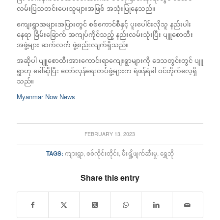
လမ်းပြသတင်းပေးသူများအဖြစ် အသုံးပြုနေသည်။
ကျေးရွာအများအပြားတွင် စစ်ကောင်စီနှင့် ပူးပေါင်းလိုသူ နည်းပါး
နေရာ ခြိမ်းခြောက် အကျပ်ကိုင်သည့် နည်းလမ်းသုံးပြီး ပျူစောထီး
အဖွဲ့များ ဆက်လက် ဖွဲ့စည်းလျက်ရှိသည်။
အဆိုပါ ပျူစောထီးအားကောင်းရာကျေးရွာများကို ဒေသတွင်းတွင် ပျူ
ရွာဟု ခေါ်ဆိုပြီး တော်လှန်ရေးတပ်ဖွဲ့များက ရံဖန်ရံခါ ဝင်တိုက်လေ့ရှိ
သည်။
Myanmar Now News
FEBRUARY 13, 2023
TAGS:
ကျားရွာ
,
စစ်ကိုင်းတိုင်း
,
မီးရှို့ဖျက်ဆီးမှု
,
ရွှေဘို
Share this entry