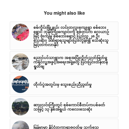
You might also like
စစ်ကိုင်းမြို့နယ်၊ လင်းတလူးကျေးရွာ စစ်ဘေး
ရှောင် ဘုန်းကြီးကျောင်းကို စစ်တပ်က လေယာဉ်
ဖြင့် ဗုံးကျဲမှု စစ်ဘေးရှောင် ပြည်သူ ၂၈ ဦး
သေဆုံး၊ ဒဏ်ရာရသူများပြားလွန်း၍ သေဆုံးသူ
မြင့်တက်လာနိုင်
ညောင်ပင်သာရွာက အစုအပြုံလိုက်သတ်ဖြတ်မှု
ကရင်လူ့အခွင့်အရေးအဖွဲ့တွေ ပြင်းပြင်းထန်ထန်
ရှုတ်ချ
တိုက်ပွဲအတွင်းမှ သွေးစည်းညီညွတ်မှု
ဆားလင်းကြီးတွင် စစ်ကောင်စီတပ်ကပစ်ခတ်
သဖြင့် ၁၃ နှစ်အရွယ် ကလေးသေဆုံး
မြန်မာမှာ နိုင်ငံတကာရာဇဝတ်မှု သက်သေ