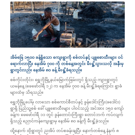
အိမ်ခြေ ၁၅၀၀ ခန့်ရှိသော ကျေးရွာကို စစ်တပ်နှင့် ပျူစောထီးများ ဝင်
ရောက်လာပြီး နေအိမ် ၇၀၀ ကို တစ်နေ့အတွင်း မီးရှို့သွားသလို အနီးမှ
ရွာတွင်လည်း နေအိမ် ၈၀ ခန့် မီးရှို့ခံရသည်။
စစ်ကိုင်းတိုင်း၊ ရွှေဘိုမြို့နယ်မြောက်ခြမ်းတွင် ရှိသည့် ကျားရွာတွင်
ယမန်နေ့ (ဖေဖော်ဝါရီ ၁၂) က နေအိမ် ၇၀၀ ခန့် မီးရှို့ခံရကြောင်း ရွာခံ
များထံမှ သိရသည်။
ရွှေဘိုမြို့ပေါ်မှ လာသော စစ်ကောင်စီတပ်နှင့် ခွန်ဒေါင်းကြီး(ခဒေါင်း)
ရွာရှိ ပြည်သူ့စစ် ခေါ် ပျူစောထီးများ ပါဝင်သည့် အင်အား ၁၅၀ ကျော်
ခန့်က ဖေဖော်ဝါရီ ၁၁ တွင် ခွန်တောင်းကြီးရွာ တောင်ဘက် ကပ်လျက်
ရှိသည့် ညောင်ကန်ကျေးရွာမှ နေအိမ် ၈၀ ခန့်ကို မီးရှို့ခဲ့သည်။
ထို့နောက် ထိုရွာတွင် ညအိပ် တပ်စခန်းချပြီး နောက်တစ်နေ့ နံနက် ၈