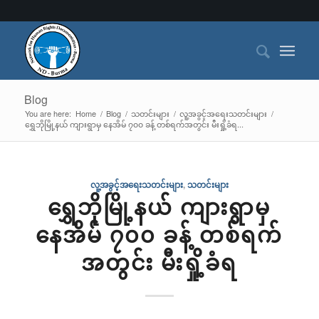
Blog
You are here:
Home
/
Blog
/
သတင်းများ
/
လူ့အခွင့်အရေးသတင်းများ
/
ရွှေဘိုမြို့နယ် ကျားရွာမှ နေအိမ် ၇၀၀ ခန့် တစ်ရက်အတွင်း မီးရှို့ခံရ...
လူ့အခွင့်အရေးသတင်းများ
,
သတင်းများ
ရွှေဘိုမြို့နယ် ကျားရွာမှ
နေအိမ် ၇၀၀ ခန့် တစ်ရက်
အတွင်း မီးရှို့ခံရ