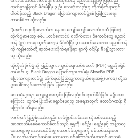
ကောင်စီတပ်သားတစ်ဦး သေဆုံးသလို ညောင်ကန်ရွာမှ ပြန်လည်
ထွက်ခွာချိန်တွင် မိုင်းမိပြီး ၃ ဦး သေဆုံးသည်ဟု တိုက်ခိုက်ရာတွင်
ပါဝင်ခဲ့သည့် Black Dragon ပြောက်ကျားတပ်ဖွဲ့၏ ပြန်ကြားရေး
တာဝန်ခံက ဆိုသည်။
“(မနက်) ၈ နာရီလောက်က နေ ၁၁ ကျော်ကျော်လောက်အထိ ဖြစ်တဲ့
တိုက်ပွဲမှာတော့ စစ်….တစ်ကောင်ပဲ ရလိုက်တာ။ ဒီကောင်တွေ ညောင်
ကန် (ရွာ) ကနေ ထွက်တော့မှ မိုင်းမိပြီး ၃ ယောက်သေတာ။ ညောင်ကန်
ကို ကျွန်တော်တို့ ဆုတ်ပေးလိုက်ရချိန်မှာ ရွာကို ဝင်ပြီး မီးရှို့သွားတာ”
ဟု ဆိုသည်။
ထိုတိုက်ခိုက်မှုကို ပြည်သူ့ကာကွယ်ရေးတပ်မတော် (PDF) ရွှေဘိုခရိုင်
တပ်ရင်း ၄၊ Black Dragon ပြောက်ကျားတပ်ဖွဲ့၊ ShweBo PDF
ပြောက်ကျားတပ်ဖွဲ့၊ တိုက်နယ်ပြည်သူ့ကာကွယ်ရေးအဖွဲ့ (ပကဖ) တို့က
ပူးပေါင်းလုပ်ဆောင်ခဲ့ခြင်း ဖြစ်သည်။
ဒေသခံများမှာ ကျေးရွာအတွင်း ပြန်လည်ဝင်ရောက်နိုင်ခြင်း မရှိသေး
ကြောင်း၊ ထွက်ပြေးတိမ်းရှောင်နေရသူ အရေအတွက် ထောင်ဂဏန်း ရှိ
ကြောင်း သိရသည်။
လက်နက်ပြည့်စုံသော်လည်း တပ်ဖွဲ့ဝင်အင်အား လိုအပ်လာသည့်
အာဏာသိမ်းစစ်ကောင်စီတပ်သည် ရွှေဘို၊ ခင်ဦး၊ ရေဦးနှင့် ကန့်ဘလူ
ဒေသများမှ အာဏာသိမ်းမှု ထောက်ခံသူများကို စစ်သင်တန်းပေး
ပြီး လက်နက်တပ်ဆင်ပေးထားကာ စစ်ကြောင်းထိုးရာတွင် ဒေသခံ