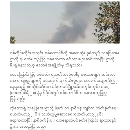
စစ်ကိုင်းတိုင်းအတွင်း စစ်ကောင်စီကို အစောဆုံး ခုခံသည့် သပြေအေး
ရွာကို ရဟတ်ယာဉ်ဖြင့် ပစ်ခတ်ကာ စစ်သားများဆင်းလာပြီး ရွာကို
မီးရှို့နေသည်ဟု ဒေသခံအချို့ထံမှ သိရသည်။
လေကြောင်းဖြင့် ပစ်ခတ်၊ ရဟတ်ယာဉ်ပေါ်မှ စစ်သားများ ဆင်းလာ
ကာ ကျေးရွာများကို ဝင်ရောက် ဖျက်ဆီးမှုများ တောက်လျှောက်ကြုံ
နေရသည့် စစ်ကိုင်းတိုင်း၊ ယင်းမာပင်မြို့နယ်အတွင်းတွင် ယနေ့
(ဖေဖော်ဝါရီ ၂၈) နံနက်ပိုင်းတွင် စစ်ကောင်စီက အလားတူပြုမူ
ပြန်သည်။
ထိုဒေသရှိ သပြေအေးရွာသို့ နံနက် ၁၁ နာရီဝန်းကျင်က တိုက်ခိုက်ရေး
ရဟတ်ယာဉ် ၂ စီး၊ သယ်ယူပို့ဆောင်ရေးရဟတ်ယာဉ် ၂ စီး
ရောက်လာပြီး နာရီဝက်နီးပါး လာရောက်ပစ်ခတ်ကြောင်း ရွာသားနှစ်
ဦးက အတည်ပြုသည်။