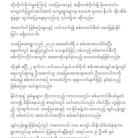
ထိုတိုက်ခိုက်မှုကြောင့် သပြေအေးနှင့် အနီးတစ်ဝိုက်ရှိ မိုးကောင်း၊
ကျောက်ပြုတ်အပါအဝင် ကျေးရွာများမှ ဒေသခံ ၅၀၀၀ နီးပါး အိုးအိမ်
စွန့်ခွာ ထွက်ပြေးနေရသည်ဟု ၎င်းတို့က ဆိုသည်။
အထက်ပါ ဖြစ်စဉ်များနှင့် ပတ်သက်၍ စစ်ကောင်စီထံ မေးမြန်းနိုင်
ခြင်း မရှိသေးပါ။
သပြေအေးရွာသည် ၂၀၂၁ ဖေဖော်ဝါရီ ၁ စစ်အာဏာသိမ်းပြီး
နောက်တွင် ဆန္ဒပြလျှင်ပင် သေနတ်ဖြင့် ပစ်သည့် စစ်ကောင်စီကို
စစ်ကိုင်းတိုင်းအတွင်း အစောဆုံးခုခံခဲ့သည့် ဒေသတစ်ခုဖြစ်သည်။
ထိုနှစ် ဧပြီ ၂ ရက်က ယင်းမာပင်နယ်တစ်ဝိုက် စစ်အာဏာရှင်ဆန့်ကျင်
ရေးလှုပ်ရှားမှု ဦးဆောင်သူ သပြေအေးဆရာတော် ဦးသောပါကကို
ဖမ်းရန် စစ်တပ်လာစဉ် ဒေသခံတို့က ရရာလက်နက်ဖြင့် ခုခံခဲ့သည့်
ဖြစ်စဉ်မှာ ထင်ရှားသည်။
နိုင်ငံအနှံ့ ခုခံမှုများ တိုးလာသည့် ကာလအတွင်း စစ်ကောင်စီပစ်မှတ်
ထား၍ ဖိနှိပ်နေသည့် စာရင်းတွင် ယင်းမာပင်လည်း ပါဝင်ပြီး လွန်ခဲ့သ
ည့် သုံးရက်ကပင် သပြေအေးနှင့် ၁၀ မိုင်ခန့်သာ ဝေးသည့် ချင်းပုန်းရွာ
ကို စစ်တပ်က အထက်ပါအတိုင်း စစ်ဆင်ခဲ့သေးသည်။
ချင်းပုန်းရွာဖြစ်စဉ်တွင် ကလေးငယ် ၁၀၀ ကျော် ထိန်းသိမ်းခံခဲ့ရကာ
ရွာအတွင်းမှ စစ်တပ် ပြန်ထွက်ချိန်တွင် အရပ်သား ၉ ဦး၏ ရုပ်
အလောင်းများကို ဒေသခံတို့ ရှာတွေ့ထားသည်။