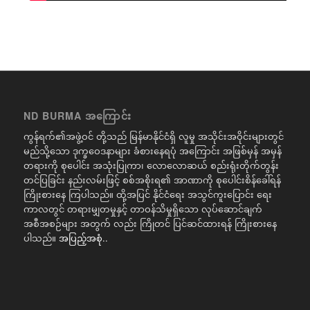
ND BURMA အကြောင်း
ကွန်ရက်၏အဖွဲ့ဝင် တို့သည် မြန်မာနိုင်ငံရှိ လူမှု အသိုင်းအဝိုင်းများတွင်
မည်သို့သော ဒုက္ခဝေဒနာများ ခံစားနေရပုံ အကြောင်း အဖြစ်မှန် အမှန်
တရားကို စုပေါင်း အသုံးပြုကာ၊ လောလောဆယ် စည်းရုံးတိုက်တွန်း
တင်ပြခြင်း နည်းလမ်းဖြင့် စစ်အစိုးရ၏ အာဏာကို စုပေါင်းစိန်ခေါ်ရန်
ကြိုးစားနေ ကြပါသည်။ ထို့အပြင် နိုင်ငံရေး အသွင်ကူးပြောင်း ရေး
ကာလတွင် တရားမျှတမှုနှင့် တာဝန်သိမှုရှိသော လုပ်ဆောင်ချက်
အစီအစဉ်များ အတွက် လည်း ကြိုတင် ပြင်ဆင်ထားရန် ကြိုးစားနေ
ပါသည်။
အပြည့်အစုံ..