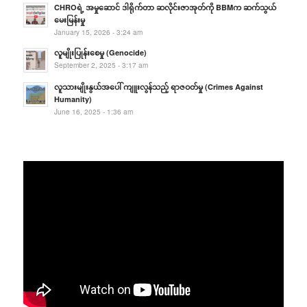
CHROရဲ့ အမှုဆောင် ဒါရိုက်တာ ဆလိုင်းဇာအုတ်ကို BBMက ဆက်သွယ်
မေးမြန်းမှု
January 15, 2026 - 3:24 am
လူမျိုးပြုန်းစေမှု (Genocide)
September 2, 2025 - 3:17 am
လူသားမျိုးနွယ်အပေါ် ကျူးလွန်သည့် ရာဇဝတ်မှု (Crimes Against
Humanity)
June 16, 2025 - 1:36 am