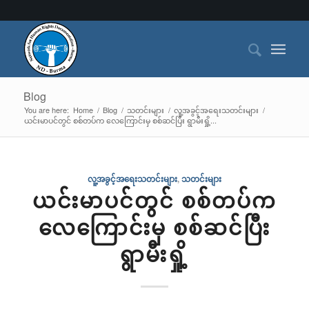
Blog
You are here:
Home
/
Blog
/
သတင်းများ
/
လူ့အခွင့်အရေးသတင်းများ
/
ယင်းမာပင်တွင် စစ်တပ်က လေကြောင်းမှ စစ်ဆင်ပြီး ရွာမီးရှို့...
လူ့အခွင့်အရေးသတင်းများ
,
သတင်းများ
ယင်းမာပင်တွင် စစ်တပ်က
လေကြောင်းမှ စစ်ဆင်ပြီး
ရွာမီးရှို့