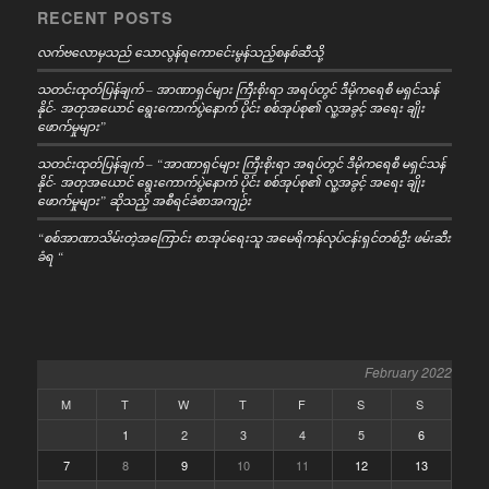
RECENT POSTS
လက်ဗလောမှသည် သောလွန်ရကောင်ေးမွန်သည့်စနစ်ဆီသို့
သတင်းထုတ်ပြန်ချက် – အာဏာရှင်များ ကြီးစိုးရာ အရပ်တွင် ဒီမိုကရေစီ မရှင်သန်
နိုင်- အတုအယောင် ရွေးကောက်ပွဲနောက် ပိုင်း စစ်အုပ်စု၏ လူ့အခွင့် အရေး ချိုး
ဖောက်မှုများ”
သတင်းထုတ်ပြန်ချက် – “အာဏာရှင်များ ကြီးစိုးရာ အရပ်တွင် ဒီမိုကရေစီ မရှင်သန်
နိုင်- အတုအယောင် ရွေးကောက်ပွဲနောက် ပိုင်း စစ်အုပ်စု၏ လူ့အခွင့် အရေး ချိုး
ဖောက်မှုများ” ဆိုသည့် အစီရင်ခံစာအကျဉ်း
“စစ်အာဏာသိမ်းတဲ့အကြောင်း စာအုပ်ရေးသူ အမေရိကန်လုပ်ငန်းရှင်တစ်ဦး ဖမ်းဆီး
ခံရ “
February 2022
M
T
W
T
F
S
S
1
2
3
4
5
6
7
8
9
10
11
12
13