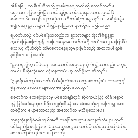
အိမ်ခြေ ၂၀၀ နီးပါးရှိသည့် ရွာ၏အရှေ့ဘက်နှင့် တောင်ဘက်မှ
ရောက်လာခြင်းဖြစ်ပြီး သယ်ယူပို့ဆောင်ရေးရဟတ်ယာဉ်ပေါ်မှ
စစ်သား ၆၀ ကျော် ချထားခဲ့ကာ ထိုတပ်ဖွဲ့က နေ့လည် ၁၂ နာရီခွဲခန့်မှ
စ၍ ကျေးရွာအတွင်း မီးရှို့နေကြောင်း ၎င်းတို့က ပြောသည်။
ရဟတ်ယာဉ် ဝင်ပစ်ချိန်ကတည်းက ရွာသားများ အိုးအိမ်စွန့်ခွာ
ထွက်ပြေးနေကြရ၍ အခြေအနေအသေးစိတ်ကို အတိအကျ မပြောနိုင်
သေးဟု ကိုယ်တိုင် တိမ်းရှောင်နေရသူများဖြစ်သည့် အထက်ပါ ရွာခံ
နှစ်ဦးက ပြောသည်။
“ရွာထဲမှာရှိတဲ့ အိမ်တွေ၊ အဆောက်အအုံတွေကို မီးရှို့တာလည်း တွေ့ရ
တယ်။ မီးခိုးလုံးတွေ လုံးနေတာပဲ” ဟု တစ်ဦးက ဆိုသည်။
“၃ နာရီဝန်းကျင်လောက်ထိ မီးခိုးလုံးတွေ တွေ့နေရတုန်းပဲ။ ဘာတွေရှို့
မှန်းတော့ အတိအကျတော့ မပြောနိုင်သေးဘူး”
စစ်တပ်က လေကြောင်းမှ ပစ်ခတ်ချိန်တွင် ဆိုင်ကယ်ဖြင့် တိမ်းရှောင်
ရန် ပြင်ဆင်နေသူတစ်ဦး ကျည်ထိမှန် သေဆုံးသည်ဟု အခြားရွာသား
တစ်ဦးက ပြောသော်လည်း အသေးစိတ် မသိရသေးပေ။
ညနေသုံးနာရီခွဲဝန်းကျင်အထိ သပြေအေးရွာမှ သေနတ်သံများ ထွက်
ပေါ်နေဆဲဖြစ်ကြောင်း၊ မည်သည့်အတွက် တိုက်ခိုက်ခံရသည်ကို မသိရ
သေးကြောင်း ၎င်းက ပြောသည်။