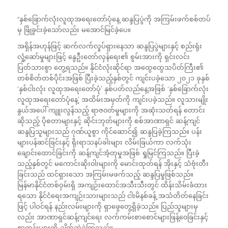
“နှစ်ခြောက်လုံးလူထုအရေးတော်ပုံနေ့ ဆန္ဒပြပွဲကို အကြမ်းဖက်စစ်တပ်
မှ ဖြိုခွင်းခဲ့သော်လည်း မအောင်မြင်ခဲ့ပေ။
အရှိန်အဟုန်ဖြင့် ဆက်လက်လှုပ်ရှားနေသာ ဆန္ဒပြပွဲများနှင့် စည်းရုံး
လှုံ့ဆော်မှုများဖြင့် နွေဦးတော်လှန်ရေး၏ စွမ်းအားကို ရှင်းလင်း
ပြတ်သားစွာ တွေ့ရသည်။ နိုင်ငံလုံးဆိုင်ရာ အထွေထွေသပိတ်ကြီး၏
တစ်စိတ်တစ်ပိုင်းအဖြစ် ပြီးခဲ့သည့်နှစ်တွင် ကျင်းပခဲ့သော ၂၀၂၁ ခုနှစ်
‘နှစ်ငါးလုံး လူထုအရေးတော်ပုံ’ နှစ်ပတ်လည်နေ့အဖြစ် ‘နှစ်ခြောက်လုံး
လူထုအရေးတော်ပုံနေ့’ အထိမ်းအမှတ်ကို ကျင်းပခဲ့သည်။ လူသားမျိုး
နွယ်အပေါ် ကျူးလွန်သည့် ရာဇ၀တ်မှုများကို အဆုံးသတ်ရန် တောင်း
ဆိုသည့် ပိုစတာများနှင့် ဆိုင်းဘုတ်များကို စစ်အာဏာရှင် ဆန့်ကျင်
ဆန္ဒပြသူများသည် ဂုဏ်ယူစွာ ကိုင်ဆောင်၍ ဆန္ဒပြခဲ့ကြသည်။ ပန်း
များပန်ဆင်ခြင်းနှင့် ရိုးရာသနပ်ခါးများ လိမ်းခြယ်ကာ လက်သုံး
ချောင်းထောင်ခြင်းကို ဆန့်ကျင်အံ့တုမှုအဖြစ် ရှုမြင်ကြသည်။ ပြီးခဲ့
သည့်နှစ်တွင် မကောင်းဆိုး၀ါးများကို မောင်းထုတ်ရန် အိုးနှင့် သံဗုံးတီး
ခြင်းသည် ထင်ရှားသော အကြမ်းမဖက်သည့် ဆန္ဒပြမှုဖြစ်သည်။
မြန်မာနိုင်ငံတစ်ဝှမ်းရှိ အကျဉ်းထောင်အသီးသီးတွင် ထိန်းသိမ်းခံထား
ရသော နိုင်ငံရေးအကျဉ်းသားများသည် ငါးမိနစ်ခန့် အသံတိတ်နေခြင်း
ဖြင့် ပါဝင်ရန် နည်းလမ်းများကို ရှာဖွေတွေ့ရှိခဲ့သည်။ ပြည်သူများမှ
လည်း အာဏာရှင်ဆန့်ကျင်ရေး လက်ကမ်းစာစောင်များဖြန့်၀ေခြင်းနှင့်
စာတန်းများကို ချိတ်ဆွဲခဲ့ကြသည်။