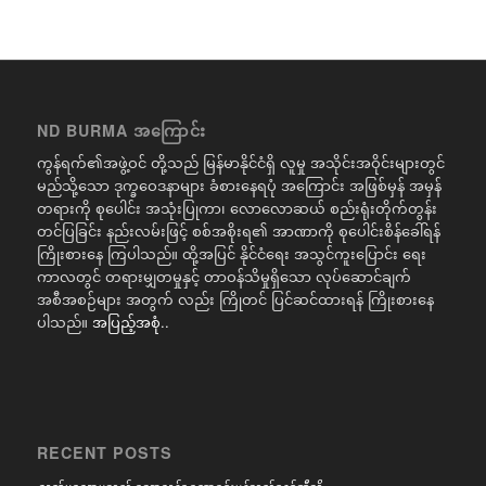
ND BURMA အကြောင်း
ကွန်ရက်၏အဖွဲ့ဝင် တို့သည် မြန်မာနိုင်ငံရှိ လူမှု အသိုင်းအဝိုင်းများတွင်
မည်သို့သော ဒုက္ခဝေဒနာများ ခံစားနေရပုံ အကြောင်း အဖြစ်မှန် အမှန်
တရားကို စုပေါင်း အသုံးပြုကာ၊ လောလောဆယ် စည်းရုံးတိုက်တွန်း
တင်ပြခြင်း နည်းလမ်းဖြင့် စစ်အစိုးရ၏ အာဏာကို စုပေါင်းစိန်ခေါ်ရန်
ကြိုးစားနေ ကြပါသည်။ ထို့အပြင် နိုင်ငံရေး အသွင်ကူးပြောင်း ရေး
ကာလတွင် တရားမျှတမှုနှင့် တာဝန်သိမှုရှိသော လုပ်ဆောင်ချက်
အစီအစဉ်များ အတွက် လည်း ကြိုတင် ပြင်ဆင်ထားရန် ကြိုးစားနေ
ပါသည်။
အပြည့်အစုံ..
RECENT POSTS