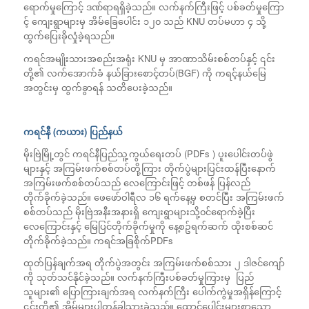
ရောက်မှုကြောင့် ဒဏ်ရာရရှိခဲ့သည်။ လက်နက်ကြီးဖြင့် ပစ်ခတ်မှုကြော
င့် ကျေးရွာများမှ အိမ်ခြေပေါင်း ၁၂၀ သည် KNU တပ်မဟာ ၄ သို့
ထွက်ပြေးခိုလှုံခဲ့ရသည်။
ကရင်အမျိုးသားအစည်းအရုံး KNU မှ​ အာဏာသိမ်းစစ်တပ်နှင့် ၎င်း
တို့၏ လက်‌အောက်ခံ နယ်ခြား‌စောင့်တပ်(BGF) ကို ကရင့်နယ်မြေ
အတွင်းမှ ထွက်ခွာရန် သတိပေးခဲ့သည်။
ကရင်နီ (ကယား) ပြည်နယ်
မိုးဗြဲမြို့တွင် ကရင်နီပြည်သူ့ကွယ်ရေးတပ် (PDFs ) ပူးပေါင်းတပ်ဖွဲ
များနှင့် အကြမ်းဖက်စစ်တပ်တို့ကြား တိုက်ပွဲများပြင်းထန်ပြီးနောက်
အကြမ်းဖက်စစ်တပ်သည် လေကြောင်းဖြင့် တစ်ဖန် ပြန်လည်
တိုက်ခိုက်ခဲ့သည်။ ဖေဖော်ဝါရီလ ၁၆ ရက်နေ့မှ စတင်ပြီး အကြမ်းဖက်
စစ်တပ်သည် မိုးဗြဲအနီးအနားရှိ ကျေးရွာများသို့၀င်ရောက်ခဲ့ပြီး
လေကြောင်းနှင့် မြေပြင်တိုက်ခိုက်မှုကို နေ့စဥ်ရက်ဆက် ထိုးစစ်ဆင်
တိုက်ခိုက်ခဲ့သည်။ ကရင်အခြစိုက်PDFs
ထုတ်ပြန်ချက်အရ တိုက်ပွဲအတွင်း အကြမ်းဖက်စစ်သား ၂ ဒါဇင်ကျော်
ကို သုတ်သင်နိုင်ခဲ့သည်။ လက်နက်ကြီးပစ်ခတ်မှုကြားမှ ပြည်
သူများ၏ ပြောကြားချက်အရ လက်နက်ကြီး ပေါက်ကွဲမှုအရှိန်ကြောင့်
၎င်းတို့၏ အိမ်များပါတုန်ခါသွားခဲ့သည်။ ထောင်ပေါင်းများစွာသော