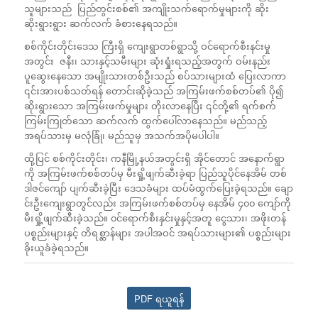
သူများသည် ပြည်တွင်းစစ်၏ အကျိုးသက်ရောက်မှုများကို ဆိုး
ဆိုးရွားရွား ဆက်လက် ခံစားနေရသည်။
စစ်ကိုင်းတိုင်းဒေသ ကြီးရှိ ကျေးရွာတစ်ရွာသို့ ဝင်ရောက်စီးနင်းမှု
အတွင်း ဇနီး၊ သားနှင့်သမီးများ ဆုံးရှုံးရသည့်အတွက် ဝမ်းနည်း
ပူဆွေးနေသော အမျိုးသားတစ်ဦးသည် စပ်သားများထံ ပြေးလာကာ
၎င်းအားပစ်သတ်ရန် တောင်းဆိုခဲ့သည် အကြမ်းဖက်စစ်တပ်၏ ပို၍
ဆိုးရွားသော အကြမ်းဖက်မှုများ တိုးလာနေပြီး ၎င်တို့၏ ရက်စက်
ကြမ်းကြုတ်သော ဆက်လက် ထွက်ပေါ်လာနေသည်။ မည်သည့်
အရပ်သားမှ မလုံခြုံ၊ မည်သူမှ အသက်အပိုမပါပါ။
ထို့ပြင် စစ်ကိုင်းတိုင်း၊ ကနီမြို့နယ်အတွင်းရှိ အိုင်တောင် အနောက်ရွာ
ကို အကြမ်းဖက်စစ်တပ်မှ မီးရှို့ဖျက်ဆီးခဲ့ရာ ပြည်သူပိုင်နေအိမ် တစ်
ဒါဇင်ကျော် ပျက်ဆီးခဲ့ပြီး ဒေသခံများ ထပ်မံထွက်ပြေးခဲ့ရသည်။ ချော
င်းဦးကျေးရွာတွင်လည်း အကြမ်းဖက်စစ်တပ်မှ နေအိမ် ၄၀၀ ကျော်ကို
မီးရှို့ဖျက်ဆီးခဲ့သည်။ ၀င်ရောက်စီးနှင်းမှုနှင့်အတူ ငွေသား၊ အဖိုးတန်
ပစ္စည်းများနှင့် တိရစ္ဆာန်များ အပါအဝင် အရပ်သားများ၏ ပစ္စည်းများ
ခိုးယူခံခဲ့ရသည်။
PDF ရယူရန်