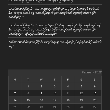
လက်ဗလောမှသည် သောလွန်ရကောင်ေးမွန်သည့်စနစ်ဆီသို့
သတင်းထုတ်ပြန်ချက် – အာဏာရှင်များ ကြီးစိုးရာ အရပ်တွင် ဒီမိုကရေစီ မရှင်သန်
နိုင်- အတုအယောင် ရွေးကောက်ပွဲနောက် ပိုင်း စစ်အုပ်စု၏ လူ့အခွင့် အရေး ချိုး
ဖောက်မှုများ”
သတင်းထုတ်ပြန်ချက် – “အာဏာရှင်များ ကြီးစိုးရာ အရပ်တွင် ဒီမိုကရေစီ မရှင်သန်
နိုင်- အတုအယောင် ရွေးကောက်ပွဲနောက် ပိုင်း စစ်အုပ်စု၏ လူ့အခွင့် အရေး ချိုး
ဖောက်မှုများ” ဆိုသည့် အစီရင်ခံစာအကျဉ်း
“စစ်အာဏာသိမ်းတဲ့အကြောင်း စာအုပ်ရေးသူ အမေရိကန်လုပ်ငန်းရှင်တစ်ဦး ဖမ်းဆီး
ခံရ “
February 2022
M
T
W
T
F
S
S
1
2
3
4
5
6
7
8
9
10
11
12
13
14
15
16
17
18
19
20
21
22
23
24
25
26
27