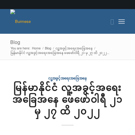
Blog
You are here:
Home
/
Blog
/
လူ့အခွင့်အရေးအခြေအနေ
/
မြန်မာနိုင်ငံ လူ့အခွင့်အရေးအခြေအနေ ဖေဖော်ဝါရီ ၂၁ မှ ၂၇ ထိ ၂၀၂၂...
လူ့အခွင့်အရေးအခြေအနေ
မြန်မာနိုင်ငံ လူ့အခွင့်အရေး
အခြေအနေ ဖေဖော်ဝါရီ ၂၁
မှ ၂၇ ထိ ၂၀၂၂