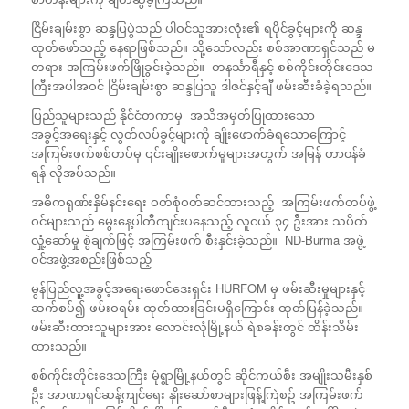
ငြိမ်းချမ်းစွာ ဆန္ဒပြပွဲသည် ပါဝင်သူအားလုံး၏ ရပိုင်ခွင့်များကို ဆန္ဒ
ထုတ်ဖော်သည့် နေရာဖြစ်သည်။ သို့သော်လည်း စစ်အာဏာရှင်သည် မ
တရား အကြမ်းဖက်ဖြိုခွင်းခဲ့သည်။ တနင်္သာရီနှင့် စစ်ကိုင်းတိုင်းဒေသ
ကြီးအပါအဝင် ငြိမ်းချမ်းစွာ ဆန္ဒပြသူ ဒါဇင်နှင့်ချီ ဖမ်းဆီးခံခဲ့ရသည်။
ပြည်သူများသည် နိုင်ငံတကာမှ အသိအမှတ်ပြုထားသော
အခွင့်အရေးနှင့် လွတ်လပ်ခွင့်များကို ချိုးဖောက်ခံရသောကြောင့်
အကြမ်းဖက်စစ်တပ်မှ ၎င်းချိုးဖောက်မှုများအတွက် အမြန် တာ၀န်ခံ
ရန် လိုအပ်သည်။
အဓိကရုဏ်းနှိမ်နင်းရေး ဝတ်စုံဝတ်ဆင်ထားသည့် အကြမ်းဖက်တပ်ဖွဲ့
ဝင်များသည် မွေးနေ့ပါတီကျင်းပနေသည့် လူငယ် ၃၄ ဦးအား သပိတ်
လှုံ့ဆော်မှု စွဲချက်ဖြင့် အကြမ်းဖက် စီးနှင်းခဲ့သည်။ ND-Burma အဖွဲ့
ဝင်အဖွဲ့အစည်းဖြစ်သည့်
မွန်ပြည်လူ့အခွင့်အရေးဖောင်ဒေးရှင်း HURFOM မှ ဖမ်းဆီးမှုများနှင့်
ဆက်စပ်၍ ဖမ်းဝရမ်း ထုတ်ထားခြင်းမရှိကြောင်း ထုတ်ပြန်ခဲ့သည်။
ဖမ်းဆီးထားသူများအား လောင်းလုံမြို့နယ် ရဲစခန်းတွင် ထိန်းသိမ်း
ထားသည်။
စစ်ကိုင်းတိုင်းဒေသကြီး မုံရွာမြို့နယ်တွင် ဆိုင်ကယ်စီး အမျိုးသမီးနှစ်
ဦး အာဏာရှင်ဆန့်ကျင်ရေး နှိုးဆော်စာများဖြန့်ကြဲစဥ် အကြမ်းဖက်