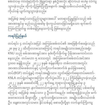
စစ်တပ်မှ ကားဖြင့်တိုက် ဖြိုခွင်းရာ နှစ်ဦးစလုံး ဆိုင်ကယ် ပေါ်မှ လဲကျ
သွားခဲ့သည်။ ထိုကဲ့သို့ဖြစ်ပြီးပြီးနောက် အမျိုးသမီးငယ်တစ်ဦးမှာ
ကိုယ်၀န် ပျက်ကျသွားခဲ့သည်။
အပြစ်မဲ့ အရပ်သားပြည်သူများအပေါ် မတရားပြုမှုခြင်းသည် စစ်
အာဏာရှင်မှ မည်သည့်အခါမှ ဖုံးကွယ်ထားခြင်းမရှိသော ရက်စက်
ကြမ်းကြုတ်မှု တစ်ဖန်ပြနေသကဲ့သို့ ဖြစ်နေသည်။
ကရင်ပြည်နယ်
တပ်ရင်း ၄ တပ်ရင်းအပြင် အကြမ်းစစ်တပ်၏ အခြေစိုက်စခန်းသည်
၂၈ ခုမှ ၃၂ ထိတိုးလာသောကြောင့် ကရင်အမျိုးသားအစည်းအရုံး
KNU သည် စစ်အာဏာရှင်အား ခုခံတိုက်ခိုက်မှု ပိုမိုအားကောင်းလာ
နေသည်။ တပ်မဟာ ၅ ဒေသတွင် အကြမ်းဖက်စစ်တပ်အင်အား
၄၀၀၀ ခန့်ရှိသည်။ ၂၀၂၂ ခုနှစ် ဇန်နဝါရီလ တစ်လတာအတွင်း
အာဏာသိမ်းစစ်တပ်နှင့် ၎င်းတို့လက်‌အောက်ခံ နယ်ခြား‌စောင့်
တပ်(BGF) တပ်ဖွဲ့နှင့် ကရင်အမျိုးသား လွတ်‌မြောက်‌ရေးတပ်မ‌တော်-
KNLA တပ်ဖွဲ့ဝင်များအကြား တိုက်ပွဲ‌ပေါင်း ၃၂၂ ကြိမ်ဖြစ်ပွားခဲ့သည်။
၂၀၂၂ ခုနှစ် ဖေဖော်ဝါရီ ၂၂ ရက်နေ့ ဘုရားသုံးဆူမြို့နယ်မှ ၃
ကီလိုမီတာအကွာ နာဂါးတောင်ကုန်းတွင် လက်နက်ကြီးဖြင့် ပစ်ခတ်မှု
ကြောင့် အပြစ်မဲ့ အရပ်သား ၃ ဦးထက်မနည်း ဒဏ်ရာရရှိခဲ့သည်။ မက်
ခထာဒေသခံ မီးဖွားပြီး ၂ ရက်သာရှိသေးသော အမျိုးသမီးငယ်တစ်
ဦး၊ နေ့စားအလုပ်သမား နိုင်သစ်နှင့် စောဖဒိုတို့မှာ လက်နက်ကြိးကျ