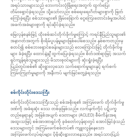
အရပ်သားများသည် ဘေးကင်းလုံခြုံရေးအတွက် ထွက်ပြေး
တိမ်းရှောင်ခဲ့ရသည်။ သို့သော်လည်း စစ်ရေးရေးဂိတ်များစွာကို ဖြတ်
ကြော်ခဲ့ရပြီး စစ်သားများ၏ ခြိမ်းခြောက် ငွေကြေးတောင်းခံမှုအပါ၀င်
အခက်အခဲများစွာကို ရင်ဆိုင်ခဲ့ရသည်။
မြေလှန်စနစ်ဖြင့် ထိုးစစ်ဆင်တိုက်ခိုက်မှုကြောင့် ကရင်နီပြည်သူများ၏
အနာဂတ်အတွက် စိုးရိမ်ပူပန်မှုများဖြစ်ပေါ်စေသည်။ နှစ်စကတည်းမှ
စတင်၍ စစ်ဘေးရှောင်စခန်းများသည် လေကြောင်းဖြင့် တိုက်ခိုက်မှု
များ ခံခဲ့ရပြီး ထောင်နဲ့ချီ ထွက်ပြေးခဲ့ရသည်။ စိတ်ဒဏ်ရာဖြင့် အသက်
ရှင်ကျန်ရစ်သူများသည် မိသားစု၀င်များကို ဆုံးရှုံးခဲ့ရပြီး
ပြည်တွင်းစစ်၏ ဆိုးရွားလှသော သက်ရောက်မှုများနှင့် ရက်စက်
ကြမ်းကြုတ်မှုများကို အနီးကပ် မျက်မြင်တွေ့ခဲ့ရသည်။
စစ်ကိုင်းတိုင်းဒေသကြီး
စစ်ကိုင်းတိုင်းဒေသကြီးသည် စစ်အစိုးရ၏ အကြမ်းဖက် တိုက်ခိုက်မှု
ဒဏ်ကို အခံရဆုံး ဒေသ တစ်ခုဖြစ်သည်။ လက်နက်ကိုင် ပဋိပက္ခ
တည်နေရာနှင့် အဖြစ်အပျက် ဒေတာများ (ACLED) စီမံကိန်းအရ
အထူးသဖြင့် စစ်အာဏာရှင်ကို ခုခံတော်လှန်ရာတွင် အောင်မြင်ခဲ့သည်ံ
ဒေသများတွင် အကြမ်းဖက်စစ်တပ်၏ ကျူးလွန်နေသော
အကြမ်းဖက်လုပ်ရပ်များ ပိုမိုဆိုးရွားလာနေသည်။ အရပ်သားပြည်