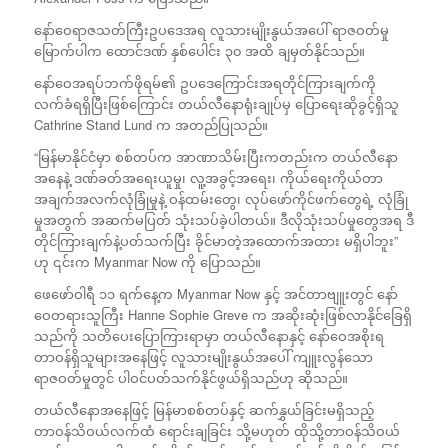
နော်ဝေရာဇသတ်ကြီးဥပဒေအရ လူသားမျိုးနွယ်အပေါ် ရာဇဝတ်မှု
မြောက်ပါက ထောင်ဒဏ် နှစ်ပေါင်း ၃၀ အထိ ချမှတ်နိုင်သည်။
နော်ဝေအရပ်ဘက်ဖိုရမ်၏ ဥပဒေကြောင်းအရတိုင်ကြားချက်ကို
လက်ခံရရှိပြီးဖြစ်ကြောင်း တယ်လီနောရုံးချုပ်မှ ပြောရေးဆိုခွင့်ရှိသူ
Cathrine Stand Lund က အတည်ပြုသည်။
“မြန်မာနိုင်ငံမှာ စစ်တပ်က အာဏာသိမ်းပြီးကတည်းက တယ်လီနော
အနေနဲ့ ဒဏ်ခတ်အရေးယူမှု၊ လူ့အခွင့်အရေး၊ ကိုယ်ရေးကိုယ်တာ
အချက်အလက်လုံခြုံမှုနဲ့ ဝန်ထမ်းတွေ၊ လုပ်ဖော်ကိုင်ဖက်တွေရဲ့ လုံခြုံ
မှုအတွက် အဆက်မပြတ် သုံးသပ်ခဲ့ပါတယ်။ ဒီလိုသုံးသပ်မှုတွေအရ ဒီ
တိုင်ကြားချက်နဲ့ပတ်သက်ပြီး ခိုင်မာတဲ့အထောက်အထား မရှိပါဘူး”
ဟု ၎င်းက Myanmar Now ကို ပြောသည်။​
ဖေဖော်ဝါရီ ၁၁ ရက်နေ့က Myanmar Now နှင့် အင်တာဗျူးတွင် နော်
ဝေတရားသူကြီး Hanne Sophie Greve က အဆိုးဆုံးဖြစ်လာနိုင်ခြေရှိ
သည်ကို သတိပေးပြောကြားရာမှာ တယ်လီနောနှင့် နော်ဝေအစိုးရ
တာဝန်ရှိသူများအနေဖြင့် လူသားမျိုးနွယ်အပေါ် ကျူးလွန်သော
ရာဇဝတ်မှုတွင် ပါဝင်ပတ်သက်နိုင်ဖွယ်ရှိသည်ဟု ဆိုသည်။
တယ်လီနောအနေဖြင့် မြန်မာစစ်တပ်နှင့် ဆက်နွှယ်ခြင်းမရှိသည့်
တာဝန်သိဝယ်လက်ထံ ရောင်းချခြင်း သို့မဟုတ် ထိုသို့တာဝန်သိဝယ်