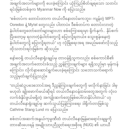
အချက်အလက်များကို ပေးခဲ့ကြောင်း ယုံကြည်စိတ်ချရသော သတင်း
ရင်းမြစ်တစ်ခုက Myanmar Now ကို ပြောသည်။​
“စစ်တပ်က တောင်းတာက တယ်လီနောတင်မကဘူး၊ ကျန်တဲ့ MPT၊
Ooredoo နဲ့ Mytel တွေလည်း ပါတာပဲ။ ဒီစစ်တပ်က တောင်းလာတဲ့
နံပါတ်တွေတော်တော်များများဟာ စစ်ကြောရေးမှာ ရိုက်နှက်.. နှိပ်စက်
ပြီးတော့မှ ရလာတဲ့နံပါတ်တွေလို့ ပြောလို့ရတယ်။ သွေးစွန်းနေတဲ့
နံပါတ်တွေလို့ ပြောလို့ရတယ်” ဟု လုံခြုံရေးအရ အမည်မဖော်လိုသည့်
ထိုသတင်းရင်းမြစ်က ဆိုသည်။
နော်ဝေရှိ တယ်လီနောရုံးချုပ်မှ တာဝန်ရှိသူကလည်း စစ်ကောင်စီ၏
အချက်အလက်တောင်းခံသည့် ညွှန်ကြားချက်များ ရရှိသည်မှာ မှန်ကန်
ကြောင်း၊ လိုက်နာဆောင်ရွက်ပေးခဲ့ရကြောင်း သဘောသက်ရောက်
သည့်မှတ်ချက်ပြုသည်။
“တည်ဆဲဥပဒေဘောင်အရ ဒီညွှန်ကြားချက်တွေကို မလိုက်နာခြင်း ဒါမှ
မဟုတ် ချိုးဖောက်မယ်ဆိုရင် တယ်လီနောဝန်ထမ်းတွေအတွက် လုံးဝ
လက်ခံနိုင်ဖွယ်မရှိတဲ့ အကျိုးဆက်တွေဖြစ်ပေါ်လာနိုင်ပါတယ်” ဟု
တယ်လီနောရုံးချုပ်မှ ဆက်သွယ်ပြန်ကြားရေး ဒါရိုက်တာဖြစ်သူ
Cathrine Stang Lund က ပြောသည်။
စစ်တပ်အဆက်အနွယ်ကုမ္ပဏီထံ တယ်လီနောမြန်မာရောင်းချမှုကို
တားဆီးပေးရန် အမျိုးသားညီညွတ်ရေးအစိုးရ (NUG) ၏ ယာယီ