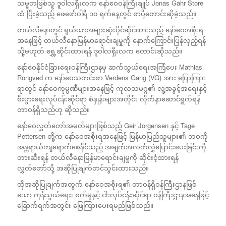
သမ္မတဖြစ်သူ ဒူဝါလရှီးလက နော်ဝေဝန်ကြီးချုပ် Jonas Gahr Store
ထံ ပြီးခဲ့သည့် ဖေဖော်ဝါရီ ၁၀ ရက်နေ့တွင် စာပို့တောင်းဆိုခဲ့သည်။​
တယ်လီနောတွင် ရှယ်ယာအများဆုံးပိုင်ဆိုင်ထားသည့် နော်ဝေအစိုးရ
အနေဖြင့် တယ်လီနောမြန်မာရောင်းချမှုကို နောက်ကြောင်းပြန်လှည့်ရန်
သို့မဟုတ် ရွှေ့ဆိုင်းထားရန် ဒူဝါလရှီးလက တောင်းဆိုသည်။
နော်ဝေနိုင်ငံခြားရေးဝန်ကြီးဌာနမှ ဆက်သွယ်ရေးအကြံပေး Mathias
Rongved က နော်ဝေသတင်းစာ Verdens Gang (VG) အား ပြောကြား
ရာတွင် နော်ဝေကုမ္ပဏီများအနေဖြင့် ကုလသမဂ္ဂ၏ လူ့အခွင့်အရေးနှင့်
စီးပွားရေးလုပ်ငန်းဆိုင်ရာ စံနှုန်းများအတိုင်း လိုက်နာဆောင်ရွက်ရန်
တာဝန်ရှိသည်ဟု ဆိုသည်။
နော်ဝေလွှတ်တော်အမတ်များဖြစ်သည့် Geir Jorgensen နှင့် Tage
Pettersen တို့က နော်ဝေအစိုးရအနေဖြင့် မြန်မာပြည်သူများ၏ ဘဝကို
အန္တရာယ်ကျရောက်စေနိုင်သည့် အချက်အလက်လွှဲပြောင်းပေးခြင်းကို
တားဆီးရန် တယ်လီနောမြန်မာရောင်းချမှုကို ဆိုင်းငံ့ထားရန်
လွှတ်တော်သို့ အဆိုပြုချက်တင်သွင်းထားသည်။
ထိုအဆိုပြုချက်အတွက် နော်ဝေအစိုးရ၏ တာဝန်ရှိဝန်ကြီးဌာနဖြစ်
သော ကုန်သွယ်ရေး၊ စက်မှုနှင့် ငါးလုပ်ငန်းဆိုင်ရာ ဝန်ကြီးဌာနအနေဖြင့်
ခြောက်ရက်အတွင်း ဖြေကြားပေးရမည်ဖြစ်သည်။​