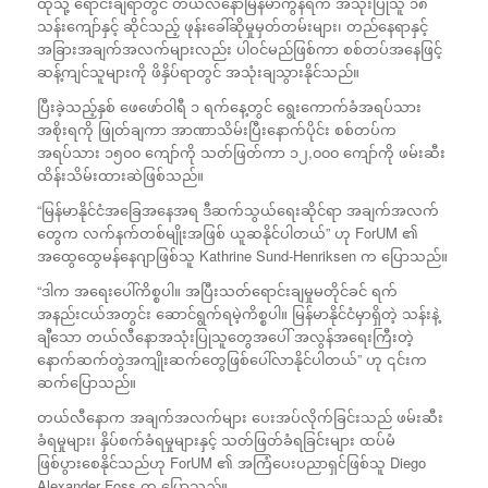
ထိုသို့ ရောင်းချရာတွင် တယ်လီနောမြန်မာကွန်ရက် အသုံးပြုသူ ၁၈
သန်းကျော်နှင့် ဆိုင်သည့် ဖုန်းခေါ်ဆိုမှုမှတ်တမ်းများ၊ တည်နေရာနှင့်
အခြားအချက်အလက်များလည်း ပါဝင်မည်ဖြစ်ကာ စစ်တပ်အနေဖြင့်
ဆန့်ကျင်သူများကို ဖိနှိပ်ရာတွင် အသုံးချသွားနိုင်သည်။
ပြီးခဲ့သည့်နှစ် ဖေဖော်ဝါရီ ၁ ရက်နေ့တွင် ရွေးကောက်ခံအရပ်သား
အစိုးရကို ဖြုတ်ချကာ အာဏာသိမ်းပြီးနောက်ပိုင်း စစ်တပ်က
အရပ်သား ၁၅၀၀ ကျော်ကို သတ်ဖြတ်ကာ ၁၂,၀၀၀ ကျော်ကို ဖမ်းဆီး
ထိန်းသိမ်းထားဆဲဖြစ်သည်။
“မြန်မာနိုင်ငံအခြေအနေအရ ဒီဆက်သွယ်ရေးဆိုင်ရာ အချက်အလက်
တွေက လက်နက်တစ်မျိုးအဖြစ် ယူဆနိုင်ပါတယ်” ဟု ForUM ၏
အထွေထွေမန်နေဂျာဖြစ်သူ Kathrine Sund-Henriksen က ပြောသည်။​
“ဒါက အရေးပေါ်ကိစ္စပါ။ အပြီးသတ်ရောင်းချမှုမတိုင်ခင် ရက်
အနည်းငယ်အတွင်း ဆောင်ရွက်ရမဲ့ကိစ္စပါ။ မြန်မာနိုင်ငံမှာရှိတဲ့ သန်းနဲ့
ချီသော တယ်လီနောအသုံးပြုသူတွေအပေါ် အလွန်အရေးကြီးတဲ့
နောက်ဆက်တွဲအကျိုးဆက်တွေဖြစ်ပေါ်လာနိုင်ပါတယ်” ဟု ၎င်းက
ဆက်ပြောသည်။
တယ်လီနောက အချက်အလက်များ ပေးအပ်လိုက်ခြင်းသည် ဖမ်းဆီး
ခံရမှုများ၊ နှိပ်စက်ခံရမှုများနှင့် သတ်ဖြတ်ခံရခြင်းများ ထပ်မံ
ဖြစ်ပွားစေနိုင်သည်ဟု ForUM ၏ အကြံပေးပညာရှင်ဖြစ်သူ Diego
Alexander Foss က ပြောသည်။