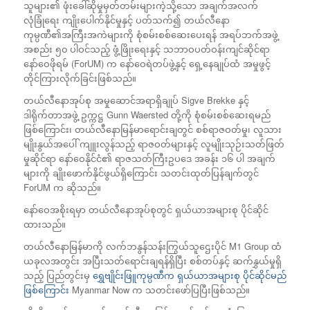
သူများ၏ ဖုံးခေါ်ဆိုမှုမှတ်တမ်းများကဲ့သို့သော အချက်အလက်
လုံခြုံရေး ကျိုးပေါက်နိုင်မှုနှင့် ပတ်သက်၍ တယ်လီနော
ကုမ္ပဏီ၏အကြီးအကဲများကို စုံစမ်းစစ်ဆေးပေးရန် အရပ်ဘက်အဖွဲ့
အစည်း ၅၀ ပါဝင်သည့် ဖွံ့ဖြိုးရေးနှင့် သဘာဝပတ်ဝန်းကျင်ဆိုင်ရာ
နော်ဝေဖိုရမ် (ForUM) က နော်ဝေရဲတပ်ဖွဲ့နှင့် ရှေ့နေချုပ်ထံ အမှုဖွင့်
တိုင်ကြားလိုက်ခြင်းဖြစ်သည်။
တယ်လီနောအုပ်စု အမှုဆောင်အရာရှိချုပ် Sigve Brekke နှင့်
ဒါရိုက်တာအဖွဲ့ ဥက္ကဋ္ဌ Gunn Waersted တို့ကို စုံစမ်းစစ်ဆေးရမည်
ဖြစ်ကြောင်း၊ တယ်လီနောမြန်မာရောင်းချတွင် စစ်ရာဇဝတ်မှု၊ လူသား
မျိုးနွယ်အပေါ် ကျူးလွန်သည့် ရာဇဝတ်များနှင့် လူမျိုးသုဉ်းသတ်ဖြတ်
မှုဆိုင်ရာ နော်ဝေနိုင်ငံ၏ ရာဇသတ်ကြီးဥပဒေ အခန်း ၁၆ ပါ အချက်
များကို ချိုးဖောက်နိုင်ဖွယ်ရှိကြောင်း သတင်းထုတ်ပြန်ချက်တွင်
ForUM က ဆိုသည်။​
နော်ဝေအစိုးရမှာ တယ်လီနောအုပ်စုတွင် ရှယ်ယာအများစု ပိုင်ဆိုင်
ထားသည်။ ​
တယ်လီနောမြန်မာကို လက်ဘနွန်သန်းကြွယ်သူဌေးပိုင် M1 Group ထံ
ယခုလအတွင်း အပြီးသတ်ရောင်းချရန်ရှိပြီး စစ်တပ်နှင့် ဆက်နွှယ်မှုရှိ
သည့် ပြည်တွင်းမှ
ရွှေဗျိုင်းဖြူကုမ္ပဏီက ရှယ်ယာအများစု ပိုင်ဆိုင်မည်
ဖြစ်ကြောင်း
Myanmar Now က သတင်းဖော်ပြပြီးဖြစ်သည်။