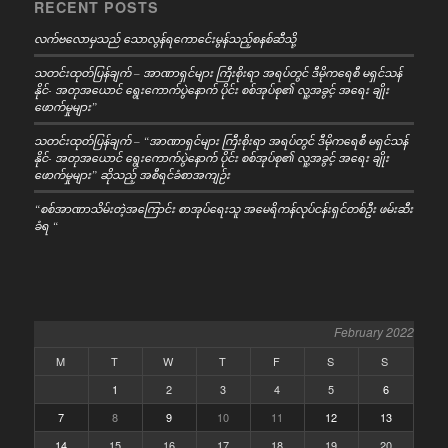
RECENT POSTS
လက်ဗလောမှသည် သောလွန်ရကောင်ေးမွန်သည့်စနစ်ဆီသို့
သတင်းထုတ်ပြန်ချက် – အာဏာရှင်များ ကြီးစိုးရာ အရပ်တွင် ဒီမိုကရေစီ မရှင်သန်
နိုင်- အတုအယောင် ရွေးကောက်ပွဲနောက် ပိုင်း စစ်အုပ်စု၏ လူ့အခွင့် အရေး ချိုး
ဖောက်မှုများ”
သတင်းထုတ်ပြန်ချက် – “အာဏာရှင်များ ကြီးစိုးရာ အရပ်တွင် ဒီမိုကရေစီ မရှင်သန်
နိုင်- အတုအယောင် ရွေးကောက်ပွဲနောက် ပိုင်း စစ်အုပ်စု၏ လူ့အခွင့် အရေး ချိုး
ဖောက်မှုများ” ဆိုသည့် အစီရင်ခံစာအကျဉ်း
“စစ်အာဏာသိမ်းတဲ့အကြောင်း စာအုပ်ရေးသူ အမေရိကန်လုပ်ငန်းရှင်တစ်ဦး ဖမ်းဆီး
ခံရ “
February 2022
M
T
W
T
F
S
S
1
2
3
4
5
6
7
8
9
10
11
12
13
14
15
16
17
18
19
20