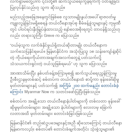
လက်ရှာမတွေ့ပါက ၎င်းတို့၏ ဆက်သွယ်ရေးကွန်ရက်ကို ပိတ်ချခြင်း
ပြုလုပ်နိုင်သည်ဟု သူက ဆိုသည်။​
မည်သည့်အခြေအနေတွင်ဖြစ်စေ လူသားမျိုးနွယ်အပေါ် ရာဇဝတ်မှု
ကျူးလွန်ခြင်းမရှိစေရန် တယ်လီနောအုပ်စု စီမံခန့်ခွဲသူများနှင့် ကုမ္ပဏီ
တွင် ပါဝင်ရင်းနှီးမြှုပ်နှံထားသည့် နော်ဝေအစိုးရတွင် တာဝန်ရှိသည်ဟု
လည်း တရားသူကြီး Greve က ပြောသည်။
“ဝယ်မဲ့သူက လက်ခံနိုင်ဖွယ်ရှိတယ်ဆိုတာမျိုး တယ်လီနောက
သက်သေပြနိုင်ရမယ်။ မြန်မာနိုင်ငံက အသုံးပြုသူ ၁၈ သန်းကျော်နဲ့ဆိုင်
တဲ့ ကိုယ်ရေးကိုယ်တာအချက်အလက်တွေနဲ့ ပတ်သက်လို့
သံသယကင်းရှင်းတဲ့ ဝယ်သူဖြစ်ရမယ်” ဟု သူက ပြောသည်။
အာဏာသိမ်းပြီး နှစ်ပတ်ခန့်အကြာမှစ၍ ဆက်သွယ်ရေးညွှန်ကြားမှု
ဦးစီးဌာနမှတစ်ဆင့် စစ်တပ်က တယ်လီနောထံ စာပို့ကာ ဖုန်းခေါ်ဆိုမှု
မှတ်တမ်းများနှင့် ပတ်သက်၍
အကြိမ် ၂၀၀ ထက်မနည်း တောင်းခံခဲ့
ကြောင်း
Myanmar Now က သတင်းဖော်ပြပြီးဖြစ်သည်။
စစ်တပ်က အချို့သော တယ်လီနောနံပါတ်များကို တစ်လတာ ဖုန်းခေါ်
ဆိုမှုမှတ်တမ်းများ၊ အချို့သော နံပါတ်များကို လေးလမှ ခြောက်
လတာအထိ မှတ်တမ်းများ တောင်းခံခြင်းဖြစ်သည်။​
မြန်မာနိုင်ငံ၏ တည်ဆဲဥပဒေများနှင့်အညီ ဆိုသောကြောင့် တယ်လီနော
မြန်မာကလည်း စစ်တပ်၏ တောင်းခံချက်အတိုင်း သုံးစွဲသူများ၏