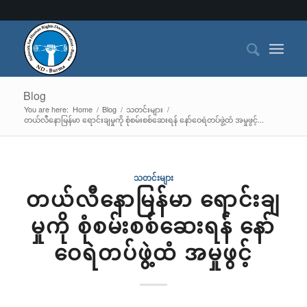
Blog
You are here:
Home
/
Blog
/
သတင်းများ
/
တယ်လီနောမြန်မာ ရောင်းချမှုကို စုံစမ်းစစ်ဆေးရန် နော်ဝေရဲတပ်ဖွဲ့ထံ​ အမှုဖွင့်...
သတင်းများ
တယ်လီနောမြန်မာ ရောင်းချ
မှုကို စုံစမ်းစစ်ဆေးရန် နော်
ဝေရဲတပ်ဖွဲ့ထံ​ အမှုဖွင့်