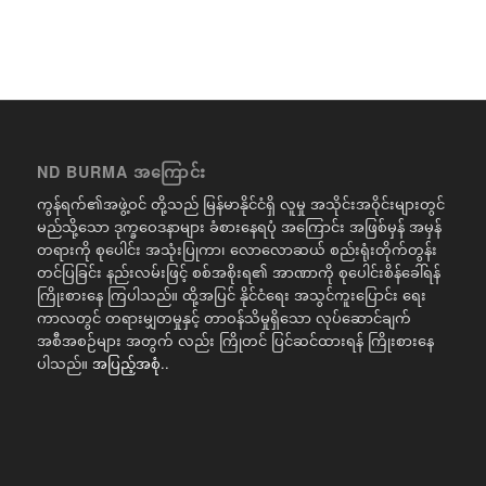
ND BURMA အကြောင်း
ကွန်ရက်၏အဖွဲ့ဝင် တို့သည် မြန်မာနိုင်ငံရှိ လူမှု အသိုင်းအဝိုင်းများတွင်
မည်သို့သော ဒုက္ခဝေဒနာများ ခံစားနေရပုံ အကြောင်း အဖြစ်မှန် အမှန်
တရားကို စုပေါင်း အသုံးပြုကာ၊ လောလောဆယ် စည်းရုံးတိုက်တွန်း
တင်ပြခြင်း နည်းလမ်းဖြင့် စစ်အစိုးရ၏ အာဏာကို စုပေါင်းစိန်ခေါ်ရန်
ကြိုးစားနေ ကြပါသည်။ ထို့အပြင် နိုင်ငံရေး အသွင်ကူးပြောင်း ရေး
ကာလတွင် တရားမျှတမှုနှင့် တာဝန်သိမှုရှိသော လုပ်ဆောင်ချက်
အစီအစဉ်များ အတွက် လည်း ကြိုတင် ပြင်ဆင်ထားရန် ကြိုးစားနေ
ပါသည်။
အပြည့်အစုံ..