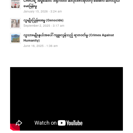
CHROရဲ့ အမှုဆောင် ဒါရိုက်တာ ဆလိုင်းဇာအုတ်ကို BBMက ဆက်သွယ်
မေးမြန်းမှု
January 15, 2026 - 3:24 am
လူမျိုးပြုန်းစေမှု (Genocide)
September 2, 2025 - 3:17 am
လူသားမျိုးနွယ်အပေါ် ကျူးလွန်သည့် ရာဇဝတ်မှု (Crimes Against
Humanity)
June 16, 2025 - 1:36 am