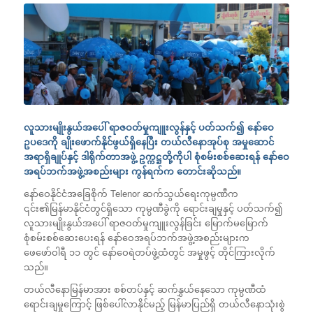
လူသားမျိုးနွယ်အပေါ် ရာဇဝတ်မှုကျူးလွန်နှင့် ပတ်သက်၍ နော်ဝေ
ဥပဒေကို ချိုးဖောက်နိုင်ဖွယ်ရှိနေပြီး တယ်လီနောအုပ်စု အမှုဆောင်
အရာရှိချုပ်နှင့် ဒါရိုက်တာအဖွဲ့ ဥက္ကဋ္ဌတို့ကိုပါ စုံစမ်းစစ်ဆေးရန် နော်ဝေ
အရပ်ဘက်အဖွဲ့အစည်းများ ကွန်ရက်က တောင်းဆိုသည်။
နော်ဝေနိုင်ငံအခြေစိုက် Telenor ဆက်သွယ်ရေးကုမ္ပဏီက
၎င်း၏မြန်မာနိုင်ငံတွင်ရှိသော ကုမ္ပဏီခွဲကို ရောင်းချမှုနှင့် ပတ်သက်၍
လူသားမျိုးနွယ်အပေါ် ရာဇဝတ်မှုကျူးလွန်ခြင်း မြောက်မမြောက်
စုံစမ်းစစ်ဆေးပေးရန် နော်ဝေအရပ်ဘက်အဖွဲ့အစည်းများက
ဖေဖော်ဝါရီ ၁၁ တွင် နော်ဝေရဲတပ်ဖွဲ့ထံတွင် အမှုဖွင့် တိုင်ကြားလိုက်
သည်။
တယ်လီနောမြန်မာအား စစ်တပ်နှင့် ဆက်နွှယ်နေသော ကုမ္ပဏီထံ
ရောင်းချမှုကြောင့် ဖြစ်ပေါ်လာနိုင်မည့် မြန်မာပြည်ရှိ တယ်လီနောသုံးစွဲ