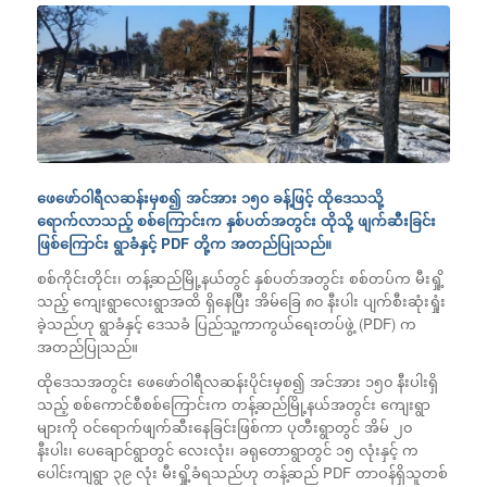
ဖေဖော်ဝါရီလဆန်းမှစ၍ အင်အား ၁၅၀ ခန့်ဖြင့် ထိုဒေသသို့
ရောက်လာသည့် စစ်ကြောင်းက နှစ်ပတ်အတွင်း ထိုသို့ ဖျက်ဆီးခြင်း
ဖြစ်ကြောင်း ရွာခံနှင့် PDF တို့က အတည်ပြုသည်။
စစ်ကိုင်းတိုင်း၊ တန့်ဆည်မြို့နယ်တွင် နှစ်ပတ်အတွင်း စစ်တပ်က မီးရှို့
သည့် ကျေးရွာလေးရွာအထိ ရှိနေပြီး အိမ်ခြေ ၈၀ နီးပါး ပျက်စီးဆုံးရှုံး
ခဲ့သည်ဟု ရွာခံနှင့် ဒေသခံ ပြည်သူ့ကာကွယ်ရေးတပ်ဖွဲ့ (PDF) က
အတည်ပြုသည်။
ထိုဒေသအတွင်း ဖေဖော်ဝါရီလဆန်းပိုင်းမှစ၍ အင်အား ၁၅၀ နီးပါးရှိ
သည့် စစ်ကောင်စီစစ်ကြောင်းက တန့်ဆည်မြို့နယ်အတွင်း ကျေးရွာ
များကို ဝင်ရောက်ဖျက်ဆီးနေခြင်းဖြစ်ကာ ပုတီးရွာတွင် အိမ် ၂၀
နီးပါး၊ ပေချောင်ရွာတွင် လေးလုံး၊ ခရုတောရွာတွင် ၁၅ လုံးနှင့် က
ပေါင်းကျရွာ ၃၉ လုံး မီးရှို့ခံရသည်ဟု တန့်ဆည် PDF တာဝန်ရှိသူတစ်