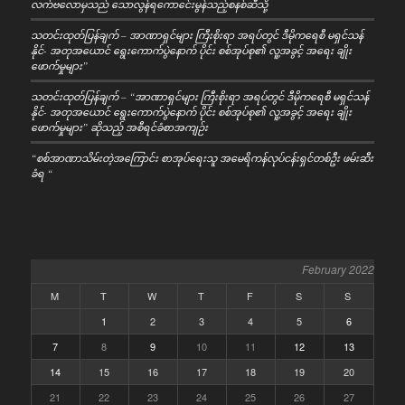
လက်ဗလောမှသည် သောလွန်ရကောင်ေးမွန်သည့်စနစ်ဆီသို့
သတင်းထုတ်ပြန်ချက် – အာဏာရှင်များ ကြီးစိုးရာ အရပ်တွင် ဒီမိုကရေစီ မရှင်သန်
နိုင်- အတုအယောင် ရွေးကောက်ပွဲနောက် ပိုင်း စစ်အုပ်စု၏ လူ့အခွင့် အရေး ချိုး
ဖောက်မှုများ”
သတင်းထုတ်ပြန်ချက် – “အာဏာရှင်များ ကြီးစိုးရာ အရပ်တွင် ဒီမိုကရေစီ မရှင်သန်
နိုင်- အတုအယောင် ရွေးကောက်ပွဲနောက် ပိုင်း စစ်အုပ်စု၏ လူ့အခွင့် အရေး ချိုး
ဖောက်မှုများ” ဆိုသည့် အစီရင်ခံစာအကျဉ်း
“စစ်အာဏာသိမ်းတဲ့အကြောင်း စာအုပ်ရေးသူ အမေရိကန်လုပ်ငန်းရှင်တစ်ဦး ဖမ်းဆီး
ခံရ “
February 2022
M
T
W
T
F
S
S
1
2
3
4
5
6
7
8
9
10
11
12
13
14
15
16
17
18
19
20
21
22
23
24
25
26
27