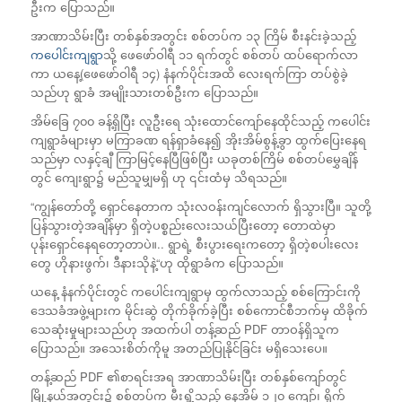
ဦးက ပြောသည်။
အာဏာသိမ်းပြီး တစ်နှစ်အတွင်း စစ်တပ်က ၁၃ ကြိမ် စီးနင်းခဲ့သည့်
ကပေါင်းကျရွ
ာသို့ ဖေဖော်ဝါရီ ၁၁ ရက်တွင် စစ်တပ် ထပ်ရောက်လာ
ကာ ယနေ့(ဖေဖော်ဝါရီ ၁၄) နံနက်ပိုင်းအထိ လေးရက်ကြာ တပ်စွဲခဲ့
သည်ဟု ရွာခံ အမျိုးသားတစ်ဦးက ပြောသည်။
အိမ်ခြေ ၇၀၀ ခန့်ရှိပြီး လူဦးရေ သုံးထောင်ကျော်နေထိုင်သည့် ကပေါင်း
ကျရွာခံများမှာ မကြာခဏ ရန်ရှာခံနေ၍ အိုးအိမ်စွန့်ခွာ ထွက်ပြေးနေရ
သည်မှာ လနှင့်ချီ ကြာမြင့်နေပြီဖြစ်ပြီး ယခုတစ်ကြိမ် စစ်တပ်မွှေချိန်
တွင် ကျေးရွာ၌ မည်သူမျှမရှိ ဟု ၎င်းထံမှ သိရသည်။
“ကျွန်တော်တို့ ရှောင်နေတာက သုံးလဝန်းကျင်လောက် ရှိသွားပြီ။ သူတို့
ပြန်သွားတဲ့အချိန်မှာ ရှိတဲ့ပစ္စည်းလေးသယ်ပြီးတော့ တောထဲမှာ
ပုန်းရှောင်နေရတော့တာပဲ။.. ရွာရဲ့ စီးပွားရေးကတော့ ရှိတဲ့စပါးလေး
တွေ ဟိုနားဖွက်၊ ဒီနားသိုနဲ့“ဟု ထိုရွာခံက ပြောသည်။
ယနေ့ နံနက်ပိုင်းတွင် ကပေါင်းကျရွာမှ ထွက်လာသည့် စစ်ကြောင်းကို
ဒေသခံအဖွဲ့များက မိုင်းဆွဲ တိုက်ခိုက်ခဲ့ပြီး စစ်ကောင်စီဘက်မှ ထိခိုက်
သေဆုံးမှုများသည်ဟု အထက်ပါ တန့်ဆည် PDF တာဝန်ရှိသူက
ပြောသည်။ အသေးစိတ်ကိုမူ အတည်ပြုနိုင်ခြင်း မရှိသေးပေ။
တန့်ဆည် PDF ၏စာရင်းအရ အာဏာသိမ်းပြီး တစ်နှစ်ကျော်တွင်
မြို့နယ်အတွင်း၌ စစ်တပ်က မီးရှို့သည့် နေအိမ် ၁၂၀ ကျော်၊ ရိုက်