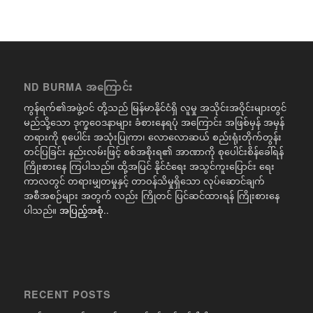
ND BURMA အကြောင်း
ကွန်ရက်၏အဖွဲ့ဝင် တို့သည် မြန်မာနိုင်ငံရှိ လူမှု အသိုင်းအဝိုင်းများတွင်
မည်သို့သော ဒုက္ခဝေဒနာများ ခံစားနေရပုံ အကြောင်း အဖြစ်မှန် အမှန်
တရားကို စုပေါင်း အသုံးပြုကာ၊ လောလောဆယ် စည်းရုံးတိုက်တွန်း
တင်ပြခြင်း နည်းလမ်းဖြင့် စစ်အစိုးရ၏ အာဏာကို စုပေါင်းစိန်ခေါ်ရန်
ကြိုးစားနေ ကြပါသည်။ ထို့အပြင် နိုင်ငံရေး အသွင်ကူးပြောင်း ရေး
ကာလတွင် တရားမျှတမှုနှင့် တာဝန်သိမှုရှိသော လုပ်ဆောင်ချက်
အစီအစဉ်များ အတွက် လည်း ကြိုတင် ပြင်ဆင်ထားရန် ကြိုးစားနေ
ပါသည်။
အပြည့်အစုံ..
RECENT POSTS