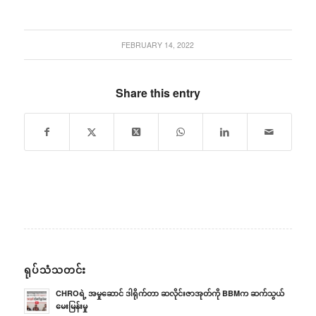
FEBRUARY 14, 2022
Share this entry
ရုပ်သံသတင်း
CHROရဲ့ အမှုဆောင် ဒါရိုက်တာ ဆလိုင်းဇာအုတ်ကို BBMက ဆက်သွယ်
မေးမြန်းမှု