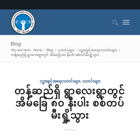
Blog
You are here:
Home
/
Blog
/
သတင်းများ
/
လူ့အခွင့်အရေးသတင်းများ
/
တန့်ဆည်ရှိ ရွာလေးရွာတွင် အိမ်ခြေ ၈၀ နီးပါး စစ်တပ်မီးရှို့သွား...
လူ့အခွင့်အရေးသတင်းများ
,
သတင်းများ
တန့်ဆည်ရှိ ရွာလေးရွာတွင်
အိမ်ခြေ ၈၀ နီးပါး စစ်တပ်
မီးရှို့သွား