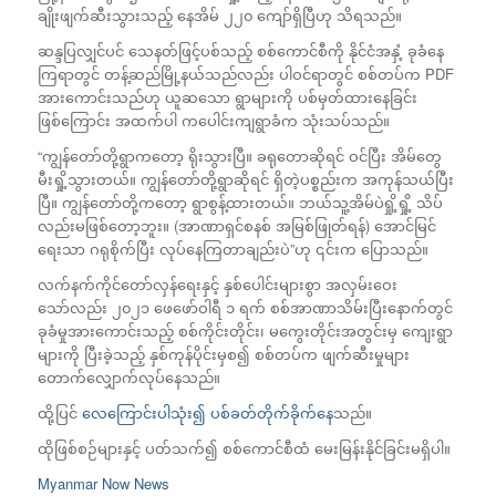
ချိုးဖျက်ဆီးသွားသည့် နေအိမ် ၂၂၀ ကျော်ရှိပြီဟု သိရသည်။
ဆန္ဒပြလျှင်ပင် သေနတ်ဖြင့်ပစ်သည့် စစ်ကောင်စီကို နိုင်ငံအနှံ့ ခုခံနေ
ကြရာတွင် တန့်ဆည်မြို့နယ်သည်လည်း ပါဝင်ရာတွင် စစ်တပ်က PDF
အားကောင်းသည်ဟု ယူဆသော ရွာများကို ပစ်မှတ်ထားနေခြင်း
ဖြစ်ကြောင်း အထက်ပါ ကပေါင်းကျရွာခံက သုံးသပ်သည်။
“ကျွန်တော်တို့ရွာကတော့ ရိုးသွားပြီ။ ခရုတောဆိုရင် ဝင်ပြီး အိမ်တွေ
မီးရှို့သွားတယ်။ ကျွန်တော်တို့ရွာဆိုရင် ရှိတဲ့ပစ္စည်းက အကုန်သယ်ပြီး
ပြီ။ ကျွန်တော်တို့ကတော့ ရွာစွန့်ထားတယ်။ ဘယ်သူ့အိမ်ပဲရှို့ရှို့ သိပ်
လည်းမဖြစ်တော့ဘူး။ (အာဏာရှင်စနစ် အမြစ်ဖြုတ်ရန်) အောင်မြင်
ရေးသာ ဂရုစိုက်ပြီး လုပ်နေကြတာချည်းပဲ”ဟု ၎င်းက ပြောသည်။
လက်နက်ကိုင်တော်လှန်ရေးနှင့် နှစ်ပေါင်းများစွာ အလှမ်းဝေး
သော်လည်း ၂၀၂၁ ဖေဖော်ဝါရီ ၁ ရက် စစ်အာဏာသိမ်းပြီးနောက်တွင်
ခုခံမှုအားကောင်းသည့် စစ်ကိုင်းတိုင်း၊ မကွေးတိုင်းအတွင်းမှ ကျေးရွာ
များကို ပြီးခဲ့သည့် နှစ်ကုန်ပိုင်းမှစ၍ စစ်တပ်က ဖျက်ဆီးမှုများ
တောက်လျှောက်လုပ်နေသည်။
ထို့ပြင်
လေကြောင်းပါသုံး၍ ပစ်ခတ်တိုက်ခိုက်နေ
သည်။
ထိုဖြစ်စဉ်များနှင့် ပတ်သက်၍ စစ်ကောင်စီထံ မေးမြန်းနိုင်ခြင်းမရှိပါ။
Myanmar Now News