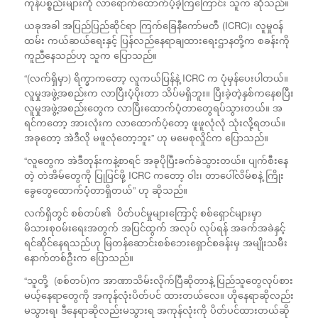
ကုန်ပစ္စည်းများကို လာရောက်ထောက်ပံ့ခဲ့ကြကြောင်း သူက ဆိုသည်။
ယခုအခါ အပြည်ပြည်ဆိုင်ရာ ကြက်ခြေနီကော်မတီ (ICRC)၊ လူမှု၀န်
ထမ်း ကယ်ဆယ်ရေးနှင့် ပြန်လည်နေရာချထားရေးဌာနတို့က စခန်းကို
ကူညီနေသည်ဟု သူက ပြောသည်။
“(လက်ရှိမှာ) ရိက္ခာကတော့ လူကယ်ပြန်နဲ့ ICRC က ပုံမှန်ပေးပါတယ်။
လူမှုအဖွဲ့အစည်းက လာပြီးပံ့ပိုးတာ သိပ်မရှိဘူး။ ပြီးခဲ့တဲ့နှစ်ကနေစပြီး
လူမှုအဖွဲ့အစည်းတွေက လာပြီးထောက်ပံ့တာတွေရပ်သွားတယ်။ အ
ရင်ကတော့ အားလုံးက လာထောက်ပံ့တော့ ဖူဖူလုံလုံ သုံးလို့ရတယ်။
အခုတော့ အဲဒီလို မဖူလုံတော့ဘူး” ဟု မမေစုလှိုင်က ပြောသည်။
“လူတွေက အဲဒီတုန်းကနဲ့စာရင် အခုပိုပြီးခက်ခဲသွားတယ်။ ပျက်စီးနေ
တဲ့ တဲအိမ်တွေကို ပြုပြင်ဖို့ ICRC ကတော့ ဝါး၊ တာပေါ်လိမ်စနဲ့ ကြိုး
ခွေတွေထောက်ပံ့တာရှိတယ်” ဟု ဆိုသည်။
လက်ရှိတွင် စစ်တပ်၏ ပိတ်ပင်မှုများကြောင့် စစ်ရှောင်များမှာ
မိသားစုဝမ်း‌ရေးအတွက် အပြင်ထွက် အလုပ် လုပ်ရန် အခက်အခဲနှင့်
ရင်ဆိုင်နေရသည်ဟု မြတန်ဆောင်းစစ်ဘေးရှောင်စခန်းမှ အမျိုးသမီး
နောက်တစ်ဦးက ပြောသည်။
“သူတို့ (စစ်တပ်)က အာဏာသိမ်းလိုက်ပြီဆိုတာနဲ့ ပြည်သူတွေလုပ်စား
မယ့်နေရာတွေကို အကုန်လုံးပိတ်ပင် ထားတယ်လေ။ ဟိုနေရာဆိုလည်း
မသွားရ၊ ဒီနေရာဆိုလည်းမသွားရ အကုန်လုံးကို ပိတ်ပင်ထားတယ်ဆို