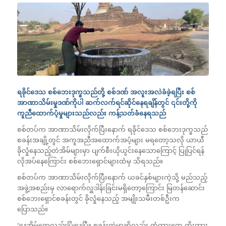
ရခိုင်ဒေသ စစ်ဘေးဒုက္ခသည်တို့ စစ်ဒဏ် အလူးအလဲခံခဲ့ရပြီး စစ်
အာဏာသိမ်းမှုဒဏ်ကိုပါ ဆက်လက်ရင်ဆိုင်နေရချိန်တွင် ၎င်းတို့ကို
ကူညီထောက်ပံ့မှုများသည်လည်း ကန့်သတ်ခံနေရသည်
စစ်တပ်က အာဏာသိမ်းလိုက်ပြီးနောက် ရခိုင်ဒေသ စစ်ဘေးဒုက္ခသည်
စခန်းအချို့တွင် အကူအညီအထောက်အပံ့များ မရတော့သလို ယာယီ
ခိုလှုံနေသည့်တဲအိမ်များမှာ ပျက်စီးယိုယွင်းနေသောကြောင့် ပြုပြင်ရန်
လိုအပ်နေကြောင်း စစ်ဘေးရှောင်များထံမှ သိရသည်။
စစ်တပ်က အာဏာသိမ်းလိုက်ပြီးနောက် ယခင်နှစ်များကဲ့သို့ မည်သည့်
အဖွဲ့အစည်းမှ လာရောက်လှူဒါန်းခြင်းမရှိတော့ကြောင်း မြတန်ဆောင်း
စစ်ဘေးရှောင်စခန်းတွင် ခိုလှုံနေသည့် အမျိုးသမီးတစ်ဦးက
ပြောသည်။
“နေအိမ်တွေလည်းပြိုနေပြီ။ စခန်းထဲမှာဆိုလည်း တံတားတွေ ထိုးထား