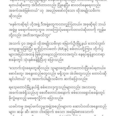
ရတယ်ဆိုတော့ အဲဒီတံတားလည်း ပြိုနေပြီ။ စားဝတ်နေရေးလည်း
အခက်အခဲဖြစ်တယ်” ဟု အမည်မဖော်လိုသော ထိုအမျိုးသမီးက
ဆိုသည်။
“မနှစ်ကဆိုရင် ဟိုအဖွဲ့ ဒီအဖွဲ့တွေကလာလှူကြတယ်။ အခုဆိုရင် ဘယ်
အဖွဲ့မှ မရောက်တော့ဘူး။ ဘာကြောင့်မရောက်တာလဲဆိုတာကို ကျွန်မ
တို့လည်း အတိအကျမသိဘူး”
အသက် ၄၀ အရွယ် ထိုအမျိုးသမီးမှာ မြောက်ဦးမြို့နယ် ဘောင်းဒွတ်
ကျေးရွာမှဖြစ်ပြီး ရက္ခိုင့်တပ်တော် (AA)နှင့် စစ်တပ်တို့ကြား တိုက်ပွဲ
များအပြင်းအထန် ဖြစ်ပွားနေသည့်ကာလအတွင်း နေရပ်စွန့်ခွာလာရာ
စခန်းတွင် သုံးနှစ်ခန့်ရှိပြီဟု ပြောသည်။
“သောက်သုံးရေတွေဆိုလည်း သူများတွေဆီကတောင်းပြီးခပ်ရတယ်။
စောင်တွေ၊ အနွေးထည်တွေလည်း မရှိဘူး။ အဲဒါတွေလည်း တောင်းဆို
ချင်ပါတယ်” ဟု အထက်ပါမျိုးသမီးက ဆက်ပြောသည်။
ရသေ့တောင်မြို့နယ်ရှိ စစ်ဘေးဒုက္ခသည်များလည်း အလားတူ
အခက်အခဲရှိသည်ဟု စေတီတောင်အနောက် စစ်ဘေးရှောင်စခန်းတွင်
ခိုလှုံနေသည့် မမေစုလှိုင်က ပြောသည်။
ယခင်ကမူ အရပ်ဖက်လူမှုအဖွဲ့အစည်းများက ဆောင်းဝတ်အနွေးထည်
များ၊ ဆန်၊ ဆီ၊ ဆား၊ ငါးခြောက် စသော အခြေခံစားသောက်