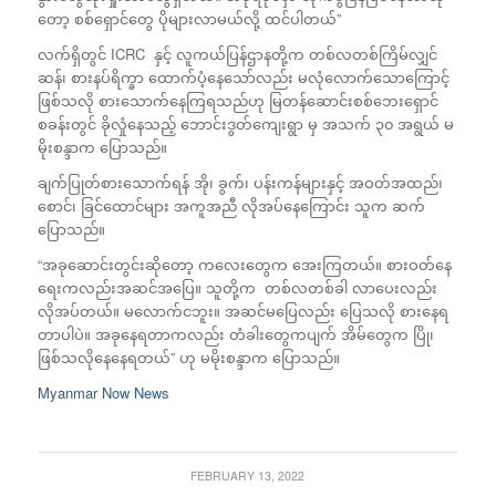
တော့ စစ်ရှောင်တွေ ပိုများလာမယ်လို့ ထင်ပါတယ်”
လက်ရှိတွင် ICRC နှင့် လူကယ်ပြန်ဌာနတို့က တစ်လတစ်ကြိမ်လျှင်
ဆန်၊ စားနပ်ရိက္ခာ ထောက်ပံ့နေသော်လည်း မလုံလောက်သောကြောင့်
ဖြစ်သလို စားသောက်နေကြရသည်ဟု မြတန်ဆောင်းစစ်ဘေးရှောင်
စခန်းတွင် ခိုလှုံနေသည့် ဘောင်းဒွတ်ကျေးရွာ မှ အသက် ၃၀ အရွယ် မ
မိုးစန္ဒာက ပြောသည်။
ချက်ပြုတ်စားသောက်ရန် အို၊ ခွက်၊ ပန်းကန်များနှင့် အဝတ်အထည်၊
စောင်၊ ခြင်ထောင်များ အကူအညီ လိုအပ်နေကြောင်း သူက ဆက်
ပြောသည်။
“အခုဆောင်းတွင်းဆိုတော့ ကလေးတွေက အေးကြတယ်။ စားဝတ်နေ
ရေးကလည်းအဆင်အပြေ။ သူတို့က တစ်လတစ်ခါ လာပေးလည်း
လိုအပ်တယ်။ မလောက်ငဘူး။ အဆင်မပြေလည်း ပြေသလို စားနေရ
တာပါပဲ။ အခုနေရတာကလည်း တံခါးတွေကပျက် အိမ်တွေက ပြို၊
ဖြစ်သလိုနေနေရတယ်” ဟု မမိုးစန္ဒာက ပြောသည်။
Myanmar Now News
FEBRUARY 13, 2022