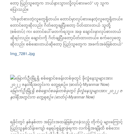
တော့ ပြည်သူတွေက ဘယ်နားသွားလို့လုပ်စားမလဲ” ဟု သူက
ပြောသည်။
“ဝါးခုတ်စားတဲ့လူတွေရှိတယ်။ တောင်မှာလုပ်စားနေတဲ့လူတွေရှိတယ်။
တောင်တွေဆိုလည်း ဂိတ်တွေချပြီးတော့ ပိတ်ထားတယ် သူတို့
(စစ်တပ်) က၊ တောင်ပေါ် မတက်ရဘူး။ အခု ချောင်းမှာလုပ်စားတယ်
ဆိုရင်လည်း ချောင်းကို ဂိတ်ချပြီးတော့ပိတ်ထားတယ်။ စက်လှေတွေ
ဆိုလည်း စစ်ဆေးတယ်ဆိုတော့ ပြည်သူတွေက အခက်အခဲဖြစ်တယ်”
Img_7281.Jpg
မြောက်ဦးမြို့ရှိ စစ်ရှောင်စခန်းတစ်ခုတွင် ခိုလှုံနေသူများအား ၂၀၂၂ ဇ
နဝါရီအတွင်းက တွေ့ရစဉ်။ (ဓာတ်ပုံ-Myanmar Now)
ရခိုင်တွင် နှစ်နှစ်တာ အပြင်းအထန်ဖြစ်ပွားခဲ့သည့် တိုက်ပွဲ များကြောင့်
ပြည်သူနှစ်သိန်းကျော် နေရပ်စွန့်ခွာခဲ့ရကာ လက်ရှိအချိန်ထိ စစ်ဘေး