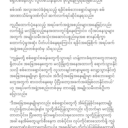
ရှောင်စခန်းတွင် လူတစ်သိန်းနီးပါး ခိုလှုံနေကြရဆဲဖြစ်သည်။
စစ်ဒဏ် အလူးအလဲခံခဲ့ရသည့် ရခိုင်စစ်ဘေးရှောင်များမှာ စစ်
အာဏာသိမ်းမှုဒဏ်ကိုပါ ဆက်လက်ရင်ဆိုင်နေရသည်။
ကူညီထောက်ပံ့နေသည့် အရပ်ဖက်အဖွဲ့အစည်းများအနေဖြင့်လည်း
လက်ရှိ၌ မလုံခြုံသည့်နေအထားတွင်ရှိနေကြောင်း၊ လိုအပ်နေသူများ
အတွက် အမျိုးသမီးအသုံးအဆောင်ပစ္စည်းမှအစ စားနပ်ရိက္ခာ
ထောက်ပံ့မှုအဆုံး ပိတ်ပင်ခံနေရကြောင်း ရခိုင်အခြေစိုက် အရပ်ဖက်
အဖွဲ့အစည်းတစ်ခုထံမှ သိရသည်။
“ကျွန်မတို့ စစ်ရှောင်စခန်းတွေကိုသွားရင် ဟန့်တားခံရတာတွေဘာတွေ
ရှိတယ်။ အခြေအနေတွေက မလုံခြုံတဲ့အနေအထားကို ရောက်သွားနိုင်
သလို စစ်ဘေးရှောင်တွေကို လူသားချင်းစာနာမှုတွေ လျော့သွားနိုင်တဲ့
အခြေအနေမျိုးမှာ ရှိတယ်။ အဲဒီလိုအခြေအနေမျိုးမှာ စစ်ဘေးရှောင်
တွေအတွက် စားဝတ်နေရေး ပိုပြီးတော့အခက်အခဲဖြစ်လာနိုင်တယ်”
ဟု အရပ်ဖက်အဖွဲ့အစည်းတစ်ခုမှ တာ၀န်ရှိ အမျိုးသမီးတစ်ဦးက
ပြောသည်။
“ဒီအခြေအနေမျိုးမှာလည်း စစ်ရှောင်တွေကို အိမ်ပြန်ခိုင်းနေတာမျိုး
လည်းရှိတယ်ပေါ့နော်။ သူတို့အိမ်ပြန်သွားလည်း ဟိုဘက်မှာ မလုံခြုံ
တာတပိုင်း။ ပြီးတော့ မိုင်းမရှင်းလင်းရသေးတာ၊ သူတို့ပြန်သွားတဲ့
အခါ နေအိမ်တွေပျက်စီးနေက တစ်ပိုင်း။ လုပ်ကိုင်စားသောက်ဖို့ ကျွဲ၊
နွားတွေဆုံးရှုံးတာတွေရှိတယ်။ အခုရခိုင်မှာ တိုက်ပွဲပြန်ဖြစ်နေတာဆို