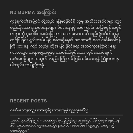
ND BURMA အကြောင်း
ကွန်ရက်၏အဖွဲ့ဝင် တို့သည် မြန်မာနိုင်ငံရှိ လူမှု အသိုင်းအဝိုင်းများတွင်
မည်သို့သော ဒုက္ခဝေဒနာများ ခံစားနေရပုံ အကြောင်း အဖြစ်မှန် အမှန်
တရားကို စုပေါင်း အသုံးပြုကာ၊ လောလောဆယ် စည်းရုံးတိုက်တွန်း
တင်ပြခြင်း နည်းလမ်းဖြင့် စစ်အစိုးရ၏ အာဏာကို စုပေါင်းစိန်ခေါ်ရန်
ကြိုးစားနေ ကြပါသည်။ ထို့အပြင် နိုင်ငံရေး အသွင်ကူးပြောင်း ရေး
ကာလတွင် တရားမျှတမှုနှင့် တာဝန်သိမှုရှိသော လုပ်ဆောင်ချက်
အစီအစဉ်များ အတွက် လည်း ကြိုတင် ပြင်ဆင်ထားရန် ကြိုးစားနေ
ပါသည်။
အပြည့်အစုံ..
RECENT POSTS
လက်ဗလောမှသည် သောလွန်ရကောင်ေးမွန်သည့်စနစ်ဆီသို့
သတင်းထုတ်ပြန်ချက် – အာဏာရှင်များ ကြီးစိုးရာ အရပ်တွင် ဒီမိုကရေစီ မရှင်သန်
နိုင်- အတုအယောင် ရွေးကောက်ပွဲနောက် ပိုင်း စစ်အုပ်စု၏ လူ့အခွင့် အရေး ချိုး
ဖောက်မှုများ”