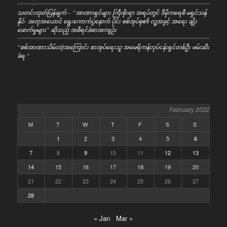
သတင်းထုတ်ပြန်ချက် – “အာဏာရှင်များ ကြီးစိုးရာ အရပ်တွင် ဒီမိုကရေစီ မရှင်သန်
နိုင်- အတုအယောင် ရွေးကောက်ပွဲနောက် ပိုင်း စစ်အုပ်စု၏ လူ့အခွင့် အရေး ချိုး
ဖောက်မှုများ” ဆိုသည့် အစီရင်ခံစာအကျဉ်း
“စစ်အာဏာသိမ်းတဲ့အကြောင်း စာအုပ်ရေးသူ အမေရိကန်လုပ်ငန်းရှင်တစ်ဦး ဖမ်းဆီး
ခံရ “
February 2022
M
T
W
T
F
S
S
1
2
3
4
5
6
7
8
9
10
11
12
13
14
15
16
17
18
19
20
21
22
23
24
25
26
27
28
« Jan
Mar »