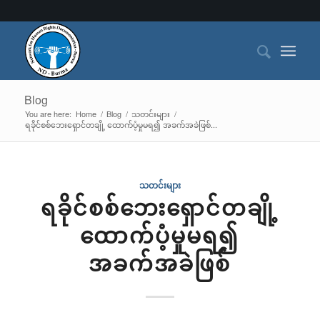
Blog
You are here:
Home
/
Blog
/
သတင်းများ
/
ရခိုင်စစ်ဘေးရှောင်တချို့ ထောက်ပံ့မှုမရ‌၍ အခက်အခဲဖြစ်...
သတင်းများ
ရခိုင်စစ်ဘေးရှောင်တချို့
ထောက်ပံ့မှုမရ‌၍
အခက်အခဲဖြစ်