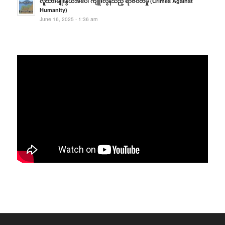
လူသားမျိုးနွယ်အပေါ် ကျူးလွန်သည့် ရာဇဝတ်မှု (Crimes Against
Humanity)
June 16, 2025 - 1:36 am