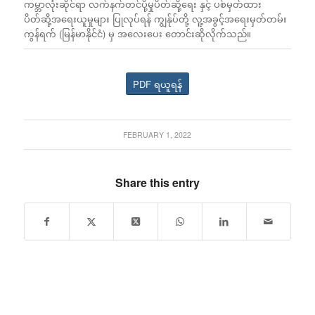
ကမ္ဘာလုံးဆိုင်ရာ လက်နက်တင်ပို့မှုပိတ်ဆို့ရေး နှင့် ပစ်မှတ်ထား
ပိတ်ဆို့အရေးယူမှုများ ပြုလုပ်ရန် ကျွန်ုပ်တို့ လူ့အခွင့်အရေးမှတ်တမ်း
ကွန်ရက် (မြန်မာနိုင်ငံ) မှ​ အလေးပေး တောင်းဆိုလိုက်သည်။
PDF ရယူရန်
FEBRUARY 1, 2022
Share this entry