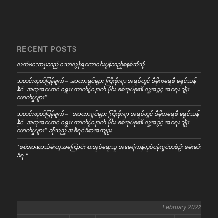
RECENT POSTS
လက်ဗလောမှသည် သောလွန်ရကောင်ေးမွန်သည့်စနစ်ဆီသို့
သတင်းထုတ်ပြန်ချက် – အာဏာရှင်များ ကြီးစိုးရာ အရပ်တွင် ဒီမိုကရေစီ မရှင်သန်
နိုင်- အတုအယောင် ရွေးကောက်ပွဲနောက် ပိုင်း စစ်အုပ်စု၏ လူ့အခွင့် အရေး ချိုး
ဖောက်မှုများ”
သတင်းထုတ်ပြန်ချက် – “အာဏာရှင်များ ကြီးစိုးရာ အရပ်တွင် ဒီမိုကရေစီ မရှင်သန်
နိုင်- အတုအယောင် ရွေးကောက်ပွဲနောက် ပိုင်း စစ်အုပ်စု၏ လူ့အခွင့် အရေး ချိုး
ဖောက်မှုများ” ဆိုသည့် အစီရင်ခံစာအကျဉ်း
“စစ်အာဏာသိမ်းတဲ့အကြောင်း စာအုပ်ရေးသူ အမေရိကန်လုပ်ငန်းရှင်တစ်ဦး ဖမ်းဆီး
ခံရ “
February 2022