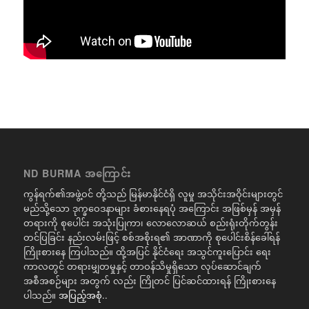
ND BURMA အကြောင်း
ကွန်ရက်၏အဖွဲ့ဝင် တို့သည် မြန်မာနိုင်ငံရှိ လူမှု အသိုင်းအဝိုင်းများတွင်
မည်သို့သော ဒုက္ခဝေဒနာများ ခံစားနေရပုံ အကြောင်း အဖြစ်မှန် အမှန်
တရားကို စုပေါင်း အသုံးပြုကာ၊ လောလောဆယ် စည်းရုံးတိုက်တွန်း
တင်ပြခြင်း နည်းလမ်းဖြင့် စစ်အစိုးရ၏ အာဏာကို စုပေါင်းစိန်ခေါ်ရန်
ကြိုးစားနေ ကြပါသည်။ ထို့အပြင် နိုင်ငံရေး အသွင်ကူးပြောင်း ရေး
ကာလတွင် တရားမျှတမှုနှင့် တာဝန်သိမှုရှိသော လုပ်ဆောင်ချက်
အစီအစဉ်များ အတွက် လည်း ကြိုတင် ပြင်ဆင်ထားရန် ကြိုးစားနေ
ပါသည်။
အပြည့်အစုံ..