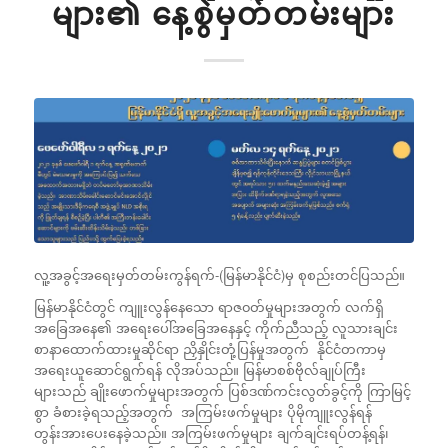
များ၏ နေ့စွဲမှတ်တမ်းများ
လူ့အခွင့်အရေးမှတ်တမ်းကွန်ရက်-(မြန်မာနိုင်ငံ)မှ စုစည်းတင်ပြသည်။
မြန်မာနိုင်ငံတွင် ကျူးလွန်နေသော ရာဇ၀တ်မှုများအတွက် လက်ရှိ
အခြေအနေ၏ အရေးပေါ်အခြေအနေနှင့် ကိုက်ညီသည့် လူသားချင်း
စာနာထောက်ထားမှုဆိုင်ရာ ညှိနှိုင်းတုံ့ပြန်မှုအတွက် နိုင်ငံတကာမှ
အရေးယူဆောင်ရွက်ရန် လိုအပ်သည်။ မြန်မာစစ်ဗိုလ်ချုပ်ကြီး
များသည် ချိုးဖောက်မှုများအတွက် ပြစ်ဒဏ်ကင်းလွတ်ခွင့်ကို ကြာမြင့်
စွာ ခံစားခဲ့ရသည့်အတွက် အကြမ်းဖက်မှုများ ပိုမိုကျူးလွန်ရန်
တွန်းအားပေးနေခဲ့သည်။ အကြမ်းဖက်မှုများ ချက်ချင်းရပ်တန့်ရန်၊