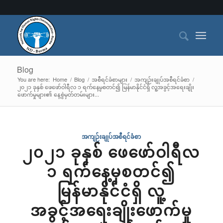
Blog
You are here:
Home
/
Blog
/
အစီရင်ခံစာများ
/
အကျဉ်းချုပ်အစီရင်ခံစာ
/
၂၀၂၁ ခုနှစ် ဖေဖော်ဝါရီလ ၁ ရက်နေ့မှစတင်၍ မြန်မာနိုင်ငံရှိ လူ့အခွင့်အရေးချိုး
ဖောက်မှုများ၏ နေ့စွဲမှတ်တမ်းများ...
အကျဉ်းချုပ်အစီရင်ခံစာ
၂၀၂၁ ခုနှစ် ဖေဖော်ဝါရီလ
၁ ရက်နေ့မှစတင်၍
မြန်မာနိုင်ငံရှိ လူ့
အခွင့်အရေးချိုးဖောက်မှု