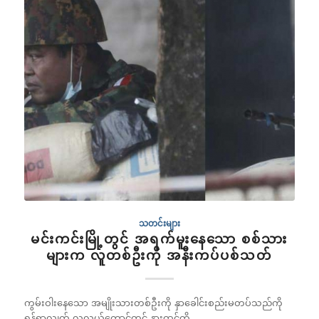
သတင်းများ
မင်းကင်းမြို့တွင် အရက်မူးနေသော စစ်သား
များက လူတစ်ဦးကို အနီးကပ်ပစ်သတ်
ကွမ်းဝါးနေသော အမျိုးသားတစ်ဦးကို နှာခေါင်းစည်းမတပ်သည်ကို
ရန်ရှာလျက် လူလယ်ကောင်တွင် နားထင်ကို…