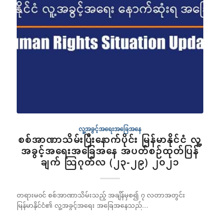
လူ့အခွင့်အရေးအခြေအနေ
စစ်အာဏာသိမ်းပြီးနောက်ပိုင်း မြန်မာနိုင်ငံ လူ့
အခွင့်အရေးအခြေအနေ အပတ်စဉ်ထုတ်ပြန်
ချက် သြဂုတ်လ (၂၃-၂၉) ၂၀၂၁
တရားမ၀င် စစ်အာဏာသိမ်းသည့် အချိန်မှစ၍ ၇ လတာအတွင်း
မြန်မာနိုင်ငံ၏ လူ့အခွင့်အရေး အခြေအနေသည်…