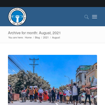
Archive for month: August, 2021
You are here:
Home
/
Blog
/
2021
/
August