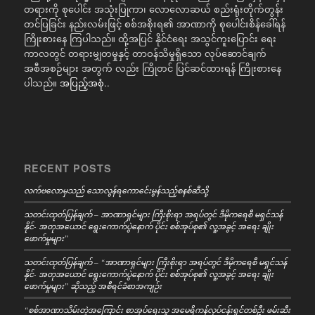
တရားကို စုပေါင်း အသုံးပြုကာ၊ လောလောဆယ် စည်းရုံးတိုက်တွန်း
တင်ပြခြင်း နည်းလမ်းဖြင့် စစ်အစိုးရ၏ အာဏာကို စုပေါင်းစိန်ခေါ်ရန်
ကြိုးစားနေ ကြပါသည်။ ထို့အပြင် နိုင်ငံရေး အသွင်ကူးပြောင်း ရေး
ကာလတွင် တရားမျှတမှုနှင့် တာဝန်သိမှုရှိသော လုပ်ဆောင်ချက်
အစီအစဉ်များ အတွက် လည်း ကြိုတင် ပြင်ဆင်ထားရန် ကြိုးစားနေ
ပါသည်။
အပြည့်အစုံ..
RECENT POSTS
လက်ဗလောမှသည် သောလွန်ရကောင်ေးမွန်သည့်စနစ်ဆီသို့
သတင်းထုတ်ပြန်ချက် – အာဏာရှင်များ ကြီးစိုးရာ အရပ်တွင် ဒီမိုကရေစီ မရှင်သန်
နိုင်- အတုအယောင် ရွေးကောက်ပွဲနောက် ပိုင်း စစ်အုပ်စု၏ လူ့အခွင့် အရေး ချိုး
ဖောက်မှုများ”
သတင်းထုတ်ပြန်ချက် – “အာဏာရှင်များ ကြီးစိုးရာ အရပ်တွင် ဒီမိုကရေစီ မရှင်သန်
နိုင်- အတုအယောင် ရွေးကောက်ပွဲနောက် ပိုင်း စစ်အုပ်စု၏ လူ့အခွင့် အရေး ချိုး
ဖောက်မှုများ” ဆိုသည့် အစီရင်ခံစာအကျဉ်း
“စစ်အာဏာသိမ်းတဲ့အကြောင်း စာအုပ်ရေးသူ အမေရိကန်လုပ်ငန်းရှင်တစ်ဦး ဖမ်းဆီး