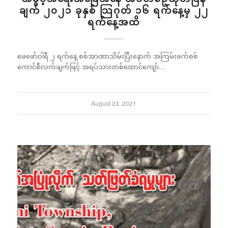
ချက် ၂၀၂၁ ခုနှစ် သြဂုတ် ၁၆ ရက်နေ့မှ ၂၂
ရက်နေ့အထိ
ဖေဖော်ဝါရီ ၂ ရက်နေ့ စစ်အာဏာသိမ်းပြီးနောက် အကြမ်းဖက်စစ်
ကောင်စီလက်ချက်ဖြင့် အရပ်သားတစ်ထောင်ကျော်…
August 23, 2021