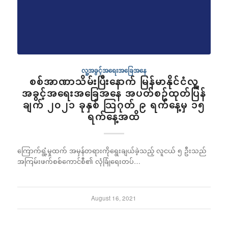
လူ့အခွင့်အရေးအခြေအနေ
စစ်အာဏာသိမ်းပြီးနောက် မြန်မာနိုင်ငံလူ့
အခွင့်အရေးအခြေအနေ အပတ်စဥ်ထုတ်ပြန်
ချက် ၂၀၂၁ ခုနှစ် သြဂုတ် ၉ ရက်နေ့မှ ၁၅
ရက်နေ့အထိ
ကြောက်ရွံ့မှုထက် အမှန်တရားကိုရွေးချယ်ခဲ့သည့် လူငယ် ၅ ဦးသည်
အကြမ်းဖက်စစ်ကောင်စီ၏ လုံခြုံရေးတပ်…
August 16, 2021