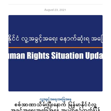
August 23, 2021
လူ့အခွင့်အရေးအခြေအနေ
စစ်အာဏာသိမ်းပြီးနောက် မြန်မာနိုင်ငံလူ့
အခွင့်အရေးအခြေအနေ အပတ်စဥ်ထုတ်ပြန်