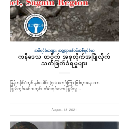
အစီရင်ခံစာများ
,
အဖွဲ့များ၏ဝင်အစီရင်ခံစာ
ကနီဒေသ တဝိုက် အစုလိုက်အပြုံလိုက်
သတ်ဖြတ်ခံရမှုများ
မြန်မာနိုင်ငံတွင် နှစ်ပေါင်း (၇၀) ကျော်ကြာ ဖြစ်ပွားနေသော
ပြည်တွင်းစစ်အတွင်း တိုင်းရင်းသားပြည်သူ…
August 18, 2021