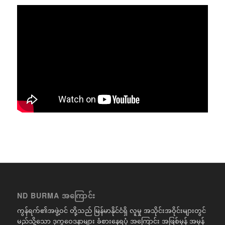
ND BURMA အကြောင်း
ကွန်ရက်၏အဖွဲ့ဝင် တို့သည် မြန်မာနိုင်ငံရှိ လူမှု အသိုင်းအဝိုင်းများတွင်
မည်သို့သော ဒုက္ခဝေဒနာများ ခံစားနေရပုံ အကြောင်း အဖြစ်မှန် အမှန်