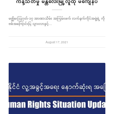
ကန့်သတ်မှု မန္တလေးမြို့လူထု မကျေနပ်
မဇ္ဈိမ၊ဩဂုတ်-၁၇ အာဏာသိမ်း အကြမ်းဖက် လက်နက်ကိုင်အဖွဲ့ရဲ့ ကို
ဗစ်အကြောင်းပြ သွားလာခွင့်…
August 17, 2021