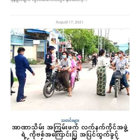
August 17, 2021
သတင်းများ
အာဏာသိမ်း အကြမ်းဖက် လက်နက်ကိုင်အဖွဲ့
ရဲ့ ကိုဗစ်အကြောင်းပြ အပြင်ထွက်ခွင့်