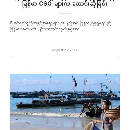
မြန်မာ CSO များက တောင်းဆိုခြင်း
ရိုဟင်ဂျာတို့၏အခွင့်အရေးများ အပြည့်အဝ ပြန်လည်ရရှိရေး နှင့်
မြန်မာစစ်တပ်၏ ပြစ်ဒဏ်ကင်းလွတ်ခွင့်အား…
August 25, 2021