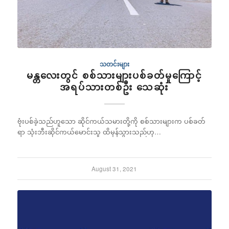
သတင်းများ
မန္တလေးတွင် စစ်သားများပစ်ခတ်မှုကြောင့်
အရပ်သားတစ်ဦး သေဆုံး
ဗုံးပစ်ခဲ့သည်ဟူသော ဆိုင်ကယ်သမားတို့ကို စစ်သားများက ပစ်ခတ်
ရာ သုံးဘီးဆိုင်ကယ်မောင်းသူ ထိမှန်သွားသည်ဟု…
August 31, 2021