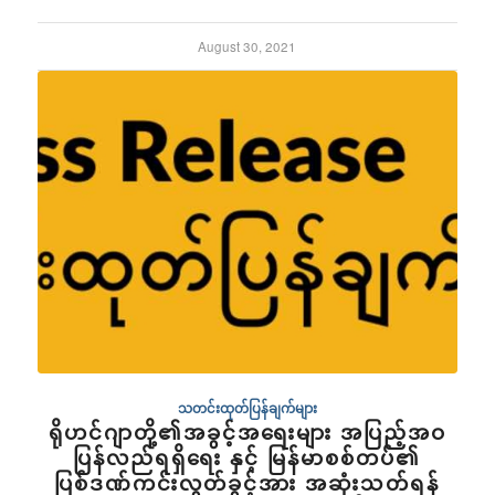
August 30, 2021
သတင်းထုတ်ပြန်ချက်များ
ရိုဟင်ဂျာတို့၏အခွင့်အရေးများ အပြည့်အဝ
ပြန်လည်ရရှိရေး နှင့် မြန်မာစစ်တပ်၏
ပြစ်ဒဏ်ကင်းလွတ်ခွင့်အား အဆုံးသတ်ရန်