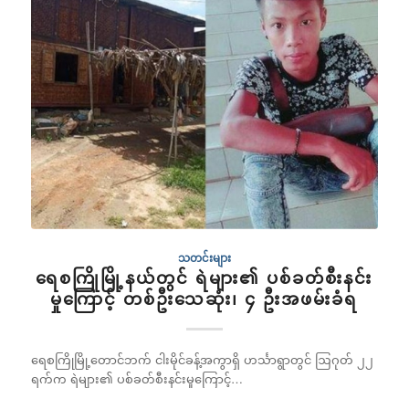
သတင်းများ
ရေစကြိုမြို့နယ်တွင် ရဲများ၏ ပစ်ခတ်စီးနင်း
မှုကြောင့် တစ်ဦးသေဆုံး၊ ၄ ဦးအဖမ်းခံရ
ရေစကြိုမြို့တောင်ဘက် ငါးမိုင်ခန့်အကွာရှိ ဟင်္သာရွာတွင် ဩဂုတ် ၂၂
ရက်က ရဲများ၏ ပစ်ခတ်စီးနင်းမှုကြောင့်…