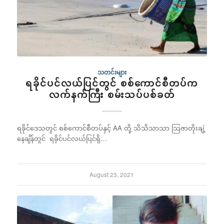
သတင်းများ
ရခိုင်ပင်လယ်ပြင်တွင် စစ်ကောင်စီတပ်က
လက်နက်ကြီး စမ်းသပ်ပစ်ခတ်
ရခိုင်ဒေသတွင် စစ်ကောင်စီတပ်နှင့် AA တို့ သိသိသာသာ သြဇာတိုးချဲ့
နေချိန်တွင် ရခိုင်ပင်လယ်ပြင်ရှိ…
August 23, 2021