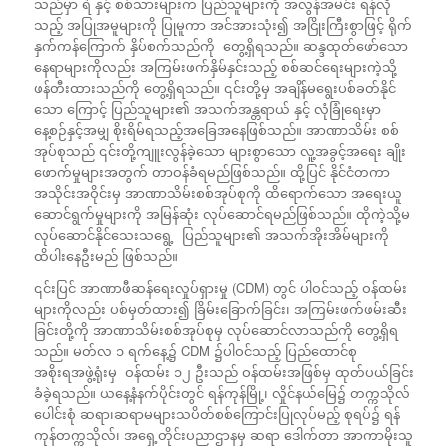
သည်မှာ ရဲ နှင့် စစ်သားများက ပြည်သူများကို အလွန်အမင်း ရန်လို
သည့် အပြုအမူများကို ပြုမူကာ အင်အားသုံး၍ အငြိုးကြီးစွာဖြင့် ရိုက်
နှက်ကန်ကြောက် နှိပ်စက်သည်ကို တွေ့ရှိရသည်။ ဆန္ဒထုတ်ဖော်သော
နေရာများကိုလည်း အကြမ်းဖက်နှိမ်နှင်းသည့် စစ်ဆင်ရေးများကဲ့သို့
ဖန်တီးထားသည်ကို တွေ့ရှိရသည်။ ၎င်းတို့မှ အချိန်မရွေးပစ်ခတ်နိုင်
သော ကြောင့် ပြည်သူများ၏ အသက်အန္တရာယ် နှင့် လုံခြုံရေးမှာ
နေ့စဉ်နှင့်အမျှ စိုးရိမ်ရသည့်အခြေအနေဖြစ်သည်။ အာဏာသိမ်း စစ်
အုပ်စုသည် ၎င်းတို့ကျူးလွန်ခဲ့သော များစွာသော လူ့အခွင့်အရေး ချိုး
ဖောက်မှုများအတွက် တာဝန်ခံရမည်ဖြစ်သည်။ ထို့ပြင် နိုင်ငံတကာ
အသိုင်းအဝိုင်းမှ အာဏာသိမ်းစစ်အုပ်စုကို ထိရောက်သော အရေးယူ
ဆောင်ရွက်မှုများကို အမြန်ဆုံး လုပ်ဆောင်ရမည်ဖြစ်သည်။ ထိုကဲ့သို့မ
လုပ်ဆောင်နိုင်သေးသရွေ့ ပြည်သူများ၏ အသက်အိုးအိမ်များကို
ထိပါးနေဦးမည် ဖြစ်သည်။
၎င်းပြင် အာဏာဖီဆန်ရေးလှုပ်ရှားမှု (CDM) တွင် ပါဝင်သည့် ဝန်ထမ်း
များကိုလည်း ပစ်မှတ်ထား၍ ခြိမ်းခြောက်ခြင်း၊ အကြမ်းဖက်ဖမ်းဆီး
ခြင်းတို့ကို အာဏာသိမ်းစစ်အုပ်စုမှ လုပ်ဆောင်လာသည်ကို တွေ့ရှိရ
သည်။ မတ်လ ၁ ရက်နေ့၌ CDM ၌ပါဝင်သည့် ပြည်ထောင်စု
အစိုးရအဖွဲ့ရုံးမှ ဝန်ထမ်း ၁၂ ဦးသည် ဝန်ထမ်းအဖြစ်မှ ထုတ်ပယ်ခြင်း
ခံခဲ့ရသည်။ ယနေ့နံနက်ပိုင်းတွင် ရန်ကုန်မြို့၊ လှိုင်နယ်မြေ၌ တက္ကသိုလ်
ပေါင်းစုံ ဆရာ၊ဆရာမများသပိတ်စစ်ကြောင်းပြုလုပ်မည့် စုရပ်၌ ရန်
ကုန်တက္ကသိုလ်၊ အရှေ့တိုင်းပညာဌာနမှ ဆရာ ဒေါက်တာ အာကာမိုးသူ