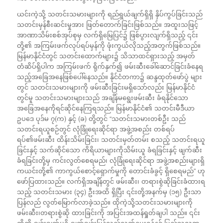
ယင်းကဲ့သို့ သတင်းသမားများကို ရည်ရွယ်ချက်ရှိရှိ နှိပ်ကွပ်ခြင်းသည်
သတင်းမှန်စီးဆင်းမှုအား ဖြတ်တောက်ခြင်းဖြစ်သည်။ အထူးသဖြင့်
အာဏာသိမ်းစစ်အုပ်စုမှ လက်ရှိမြေပြင်၌ ဖြစ်ပွားလျက်ရှိသည့် ၎င်း
တို့၏ အကြမ်းဖက်လုပ်ရပ်မှန်ကို ဖုံးကွယ်လိုသည့်အတွက်ဖြစ်သည်။
မြန်မာနိုင်ငံတွင် သတင်းထောက်များ၌ သိသာထင်ရှားသည့် အမှတ်
တံဆိပ်ရှိပါက အကြမ်းဖက် ရိုက်နှက်၍ ဖမ်းဆီးခေါ်ဆောင်ခြင်းခံနေရ
သည့်အခြေအနေဖြစ်ပေါ်နေသည်။ နိုင်ငံတကာ၌ ဆန္ဒထုတ်ဖော်ပွဲ များ
တွင် သတင်းသမားများကို ဖမ်းဆီးခြင်းမရှိသော်လည်း မြန်မာနိုင်ငံ
တွင်မူ သတင်းသမားများသည် အချိန်မရွေးဖမ်းဆီး ခံရနိုင်သော
အခြေအနေကိုရင်ဆိုင်နေကြရသည်။ မြန်မာနိုင်ငံ၏ သတင်းမီဒီယာ
ဥပဒေ ပုဒ်မ ၇(က) နှင့် (ခ) တို့တွင် “သတင်းသမားတစ်ဦး သည်
သတင်းရယူစဉ်တွင် လုံခြုံရေးဆိုင်ရာ အဖွဲ့အစည်း တစ်ရပ်
ရပ်၏ဖမ်းဆီး ထိန်းသိမ်းခြင်း၊ သတင်းမှတ်တမ်း စသည့် သတင်းရယူ
ခြင်းနှင့် သက်ဆိုင်သော ကိရိယာများကိုသိမ်းယူ ခံရခြင်းနှင့် ဖျက်ဆီး
ခံရခြင်းတို့မှ ကင်းလွတ်စေရမည်၊ လုံခြုံရေးဆိုင်ရာ အဖွဲ့အစည်းများရှိ
ကယင်းတို့၏ ကာကွယ်စောင့်ရှောက်မှုကို တောင်းခံခွင့် ရှိစေရမည်” ဟု
ဖော်ပြထားသည်။ လက်ရှိအချိန်တွင် ဖမ်းဆီး၊ တရားစွဲဆိုခြင်းခံထားရ
သည့် သတင်းသမား (၃၄) ဦးအထိ ရှိပြီး ၎င်းတို့အနက်မှ (၁၅) ဦးသာ
ပြန်လည် လွတ်မြောက်လာခဲ့သည်။ ထိုကဲ့သို့သတင်းသမားများကို
ဖမ်းဆီး၊တရားစွဲဆို ထားခြင်းကို အပြင်းအထန်ရှုတ်ချပါ သည်။ ၎င်း
တို့ကို ချွင်းချက်မရှိ ချက်ချင်းပြန်လည်လွှတ်ပေးရန်နှင့် ပြည်သူလူထု