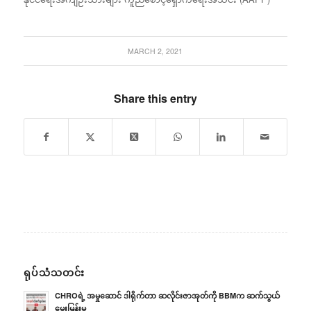
MARCH 2, 2021
Share this entry
ရုပ်သံသတင်း
CHROရဲ့ အမှုဆောင် ဒါရိုက်တာ ဆလိုင်းဇာအုတ်ကို BBMက ဆက်သွယ်
မေးမြန်းမှု