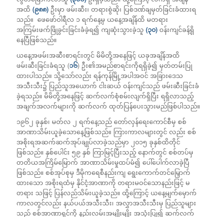
အထိ
(၉၈၈)
ဦးမှာ ဖမ်းဆီး၊ တရားစွဲဆို၊ ပြစ်ဒဏ်ချမှတ်ခြင်းခံထားရ
သည်။ ဖေဖော်ဝါရီလ ၁ ရက်နေ့မှ ယနေ့အချိန်ထိ မတရား
အကြမ်းဖက်ဖြိုခွင်းခြင်းခံခဲ့ရ၍ ကျဆုံးသွားခဲ့သူ
(၃၀)
ဝန်းကျင်ခန့်ရှိ
နေပြီဖြစ်သည်။
ယနေ့အဖမ်းအဆီးစာရင်းတွင် မိမိတို့အနေဖြင့် ယခုအချိန်အထိ
ဖမ်းဆီးခြင်းခံရသူ (
၁၆
) ဦး၏အမည်စာရင်းကိုရရှိခဲ့၍ မှတ်တမ်းပြု
ထားပါသည်။ သို့သော်လည်း ရန်ကုန်မြို့အပါအဝင် အခြားဒေသ
အသီးသီး၌ ပြည်သူအယောက် ငါးဆယ် ဝန်းကျင်သည် ဖမ်းဆီးခြင်းခံ
ခဲ့ရသည်။ မိမိတို့အနေဖြင့် ဆက်လက်စုံစမ်းလျက်ရှိပြီး ရရှိလာသည့်
အချက်အလက်များကို ဆက်လက် ထုတ်ပြန်ပေးသွားမည်ဖြစ်ပါသည်။
၁၉၆၂ ခုနှစ်၊ မတ်လ ၂ ရက်နေ့သည် တော်လှန်ရေးကောင်စီမှ စစ်
အာဏာသိမ်းယူခဲ့သောနေ့ဖြစ်သည်။ ကြားကာလများတွင် လည်း စစ်
အစိုးရအဆက်ဆက်အုပ်ချုပ်လာခဲ့သည်မှာ ၂၀၁၅ ခုနှစ်ထိတိုင်
ဖြစ်သည်။ နှစ်ပေါင်း ၅၉ နှစ် ကြာမြင့်ပြီးသည့် နောက်တွင် စစ်တပ်မှ
တတိယအကြိမ်မြောက် အာဏာသိမ်းမှုထပ်မံ၍ ပေါ်ပေါက်လာခဲ့ပြီ
ဖြစ်သည်။ စစ်အုပ်စုမှ ဒီမိုကရေစီနည်းကျ ရွေးကောက်တင်မြှောက်
ထားသော အစိုးရထံမှ နိုင်ငံ့အာဏာကို တရားမဝင်သောနည်းဖြင့် မ
တရား သဖြင့် ပြန်လည်သိမ်းယူခဲ့သည်။ ထို့ကြောင့် ယနေ့မျက်မှောက်
ကာလတွင်လည်း နယ်ပယ်အသီးသီး၊ အလွှာအသီးသီးမှ ပြည်သူများ
သည် စစ်အာဏာရှင်ကို နည်းလမ်းအမျိုးမျိုး အသုံးပြု၍ ဆက်လက်