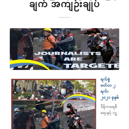
ချက် အကျဉ်းချုပ်
ရက်စွဲ
မတ်လ ၂
ရက်၊
၂၀၂၁ ခုနှစ်
ဒီမိုကရေစီ
ရေးနှင့် လူ့