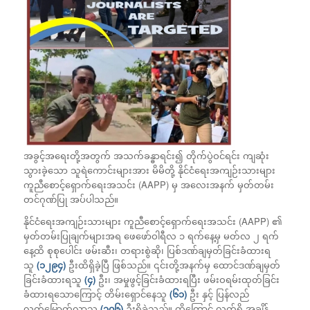
အခွင့်အရေးတို့အတွက် အသက်ခန္ဓာရင်း၍ တိုက်ပွဲဝင်ရင်း ကျဆုံး
သွားခဲ့သော သူရဲကောင်းများအား မိမိတို့ နိုင်ငံရေးအကျဉ်းသားများ
ကူညီစောင့်ရှောက်ရေးအသင်း (AAPP) မှ အလေးအနက် မှတ်တမ်း
တင်ဂုဏ်ပြု အပ်ပါသည်။
နိုင်ငံရေးအကျဉ်းသားများ ကူညီစောင့်ရှောက်ရေးအသင်း (AAPP) ၏
မှတ်တမ်းပြုချက်များအရ ဖေဖော်ဝါရီလ ၁ ရက်နေ့မှ မတ်လ ၂ ရက်
နေ့ထိ စုစုပေါင်း ဖမ်းဆီး၊ တရားစွဲဆို၊ ပြစ်ဒဏ်ချမှတ်ခြင်းခံထားရ
သူ
(၁၂၉၄)
ဦးထိရှိခဲ့ပြီ ဖြစ်သည်။ ၎င်းတို့အနက်မှ ထောင်ဒဏ်ချမှတ်
ခြင်းခံထားရသူ
(၄)
ဦး၊ အမှုဖွင့်ခြင်းခံထားရပြီး ဖမ်းဝရမ်းထုတ်ခြင်း
ခံထားရသောကြောင့် တိမ်းရှောင်နေသူ
(၆၁)
ဦး နှင့် ပြန်လည်
လွတ်မြောက်လာသူ
(၃၀၆)
ဦးရှိခဲ့သည်။ ထို့ကြောင့် လက်ရှိ အချိန်