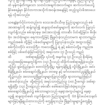
ထံ မှန်ကန်တိကျသော သတင်းအချက်အလက်များ ဆက်လက်ပေးပို့
နိုင်စေရန်မှာ နိုင်ငံတကာအသိုက်အဝန်းအနေဖြင့် ထည့်သွင်းဖိအားပေး
ရန် လိုအပ်သည်။
ယနေ့နံနက်ပိုင်းကတည်းက ဒေသအသီးသီးမှ ပြည်သူများသည် စစ်
အာဏာရှင်ကို ဆန့်ကျင်၍ ဆန္ဒထုတ်ဖော်မှုများကို ဆက်လက် ပြုလုပ်
လျက်ရှိသည်။ စစ်အုပ်စုမှ အင်အားသုံး၍ တားဆီး ပိတ်ဆို့ခြင်း၊ မီးခိုး
ဗုံး၊ အသံဗုံးများ၊ ရေကားတို့ဖြင့် ဖြိုခွင်းခဲ့သည်သာမက ရာဘာကျည်၊
ကျည်အစစ် တို့ဖြင့် ပစ်ခတ်မှုများကို ပြုလုပ်ခဲ့သည်။ အထူးသဖြင့်
စစ်ကိုင်းတိုင်း ဒေသကြီး၊ က‌လေးမြို့၌ ရဲ နှင့် စစ်တပ်တို့မှ ကျည်အ
စစ်ဖြင့် ပစ်ခတ်ခဲ့ခြင်းကြောင့် အရပ်သား (၇) ဦးသည် ကျည်
ထိ ဒဏ်ရာရရှိခဲ့ပြီး ၎င်းတို့ အနက်မှ (၃) ဦးသည် စိုးရိမ်ရ
သည့်အခြေအနေတွင်ရှိကာ (၁၃) ဦးသည် ထိခိုက်ဒဏ်ရာရရှိခဲ့သည်။
ထို့ပြင် ရှမ်းပြည်နယ်၊ တောင်ကြီးမြို့၊ ရန်ကုန်မြို့ရှိ လှိုင်မြို့နယ်၊ အင်း
စိန်မြို့နယ်၊ စမ်းချောင်းမြို့နယ်၊ တာမွေ နှင့် မင်္ဂလာတောင်ညွန့်မြို့နယ်
တို့၌လည်း အလားတူဖြိုခွင်းမှုများပြုလုပ်ခဲ့ပြီး ရာဘာကျည်ဖြင့်ပါ
ပစ်ခတ်ခဲ့သည်။ ထို့ကြောင့် အရပ်သားပြည်သူ (၁၀) ဦးကျော် ဒဏ်ရာ
ရရှိခဲ့ပြီး (၁၃) ဦးခန့်သည် ဖမ်းဆီး ခေါ်ဆောင်ခြင်းခံခဲ့ရသည်။
စမ်းချောင်းမြို့နယ်၌ စစ်သားများသည် နေရာအကွယ်များ၌ နေရာ
ယူ၍ ဆန္ဒထုတ်ဖော် လျက်ရှိသော ပြည်သူများကို G3 ရိုင်ဖယ်သေနတ်
များဖြင့်ချိန်ရွယ်ထားသည်ကို တွေ့ရှိရသည်။ ဖြိုခွင်းမှုများ၌တွေ့ရှိရ