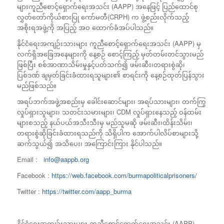
များကူညီစောင့်ရှောက်ရေးအသင်း (AAPP) အနေဖြင့် ပြည်ထောင်စု
လွှတ်တော်ကိုယ်စားပြု ကော်မတီ(CRPH) က ဖွဲ့စည်းလိုက်သည့်
အစိုးရအဖွဲ့ကို အပြည့် အဝ ထောက်ခံအပ်ပါသည်။
နိုင်ငံရေးအကျဉ်းသားများ ကူညီစောင့်ရှောက်ရေးအသင်း (AAPP) မှ
လက်ရှိအခြေအနေများကို နေ့စဉ် စောင့်ကြည့် မှတ်တမ်းတင်သွားမည်
ဖြစ်ပြီး စစ်အာဏာသိမ်းမှုနှင့်ပတ်သက်၍ ဖမ်းဆီး၊တရားစွဲဆို၊
ပြစ်ဒဏ် ချမှတ်ခြင်းခံထားရသူများ၏ စာရင်းကို နေ့စဉ်ထုတ်ပြန်သွား
မည်ဖြစ်သည်။
အရပ်ဘက်အဖွဲ့အစည်းမှ ခေါင်းဆောင်များ၊ အရပ်သားများ၊ တက်ကြွ
လှုပ်ရှားသူများ၊ သတင်းသမားများ၊ CDM လှုပ်ရှားနေသည့် ဝန်ထမ်း
များစသည့် နယ်ပယ်အသီးသီးမှ မည်သူမဆို ဖမ်းဆီး၊ထိန်းသိမ်း၊
တရားစွဲဆိုခြင်းခံထားရသည်ကို သိရှိပါက အောက်ပါလိပ်စာများသို့
ဆက်သွယ်၍ အသိပေး၊ အကြောင်းကြား နိုင်ပါသည်။
Email :
info@aappb.org
Facebook :
https://web.facebook.com/burmapoliticalprisoners/
Twitter :
https://twitter.com/aapp_burma
နိုင်ငံရေးအကျဉ်းသားများ ကူညီစောင့်ရှောက်ရေးအသင်း (AAPP)