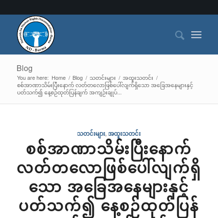
Blog
You are here:
Home
/
Blog
/
သတင်းများ
/
အထူးသတင်း
/
စစ်အာဏာသိမ်းပြီးနောက် လတ်တလောဖြစ်ပေါ်လျက်ရှိသော အခြေအနေများနှင့်
ပတ်သက်၍ နေ့စဉ်ထုတ်ပြန်ချက် အကျဉ်းချုပ်...
သတင်းများ
,
အထူးသတင်း
စစ်အာဏာသိမ်းပြီးနောက်
လတ်တလောဖြစ်ပေါ်လျက်ရှိ
သော အခြေအနေများနှင့်
ပတ်သက်၍ နေ့စဉ်ထုတ်ပြန်