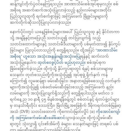
ဆန့်ကျင်တိုက်ပွဲဝင်နေကြရသည်။ အာဏာသိမ်းစစ်အုပ်စုမှလည်း စစ်
အစိုးရ အဆက်ဆက်အသုံးပြုလာခဲ့သည့် နည်းလမ်းများအတိုင်း
ပြည်သူလူထုကို ရက်စက်စွာဖြင့် အကြမ်းဖက် ဖြိုခွင်းမှုများကို
ဆက်တိုက်ဆိုသလိုပြုလုပ်လာခဲ့သည်။
နောက်ပိုင်းတွင် ယနေ့ဖြစ်စဉ်များအပေါ် ပြည်သူလူထု နှင့် နိုင်ငံတကာ
သို့ အချိန်နှင့်တပြေးညီ သတင်းယူ၍ တင်ပြလျက်ရှိ သည့်
သတင်းထောက်များနှင့် သတင်းမီဒီယာများကို ပစ်မှတ်ထား၍ နှိပ်ကွပ်
ခြင်းများ ပြုလုပ်လာသည်ကို တွေ့ရှိရသည်။ ထို့အပြင်
“အာဏာသိမ်း
အစိုးရ” ဟူသော အသုံးအနှုန်းမျိုးအသုံးမပြု
ရန်နှင့် ဆက်လက်
အသုံးပြုနေပါက
ထုတ်ဝေခွင့်ပိတ် မည်ဟုလည်း
စစ်အုပ်စုက
ခြိမ်းခြောက်ခဲ့သည်။ ထိုကဲ့သို့ နှိပ်ကွပ်ရာတွင် ရဲနှင့် စစ်သားများမှ
သေနတ်၊ တုတ်စသည်တို့ကိုအသုံးပြု၍ အုပ်စုဖွဲ့ ရိုက်နှက် ကန်
ကြောက်၍ လူမဆန်စွာ ဖမ်းဆီးခြင်း၊ အနာတရဖြစ်စေသည့် လက်နက်
များကိုအသုံးပြု၍ ပစ်ခတ်ဖမ်းဆီးခြင်းစသည့် အကြမ်းဖက် နည်း
လမ်းများကို အသုံးပြုလျက်ရှိသည်ကို တွေ့ရှိရပါသည်။ မတ်လ ၁
ရက်နေ့ ည ၁၀ နာရီ ၄၅ မိနစ်အချိန်ခန့်တွင် စစ်တပ်နှင့် ရဲတပ်ဖွဲ့ဝင်များ
မှ တနင်္သာရီတိုင်း ဒေသကြီး၊ မြိတ်မြို့အခြေစိုက် ဒီမိုကရက်တစ်မြန်မာ့
အသံ (DVB) သတင်းထောက် ကိုကောင်းမြတ်လှိုင် (ခ)
ကိုအောင်ကျော်
ကို အကြမ်းဖက်ဖမ်းဆီးခေါ်ဆောင်
သွားခဲ့သည်။ ထိုကဲ့သို့ဖမ်းဆီး
ရာတွင် သုံးလွှာရှိ ၎င်း၏အိမ်ကို ခဲများ၊ သေနတ်များဖြင့် တရစပ် ပစ်
ကာ ဖမ်းဆီးခေါ်ဆောင်သွားခဲ့ခြင်းဖြစ်သည်။