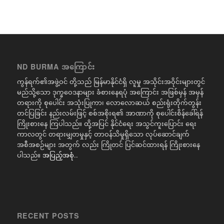
ND BURMA အကြောင်း
ကွန်ရက်၏အဖွဲ့ဝင် တို့သည် မြန်မာနိုင်ငံရှိ လူမှု အသိုင်းအဝိုင်းများတွင်
မည်သို့သော ဒုက္ခဝေဒနာများ ခံစားနေရပုံ အကြောင်း အဖြစ်မှန် အမှန်
တရားကို စုပေါင်း အသုံးပြုကာ၊ လောလောဆယ် စည်းရုံးတိုက်တွန်း
တင်ပြခြင်း နည်းလမ်းဖြင့် စစ်အစိုးရ၏ အာဏာကို စုပေါင်းစိန်ခေါ်ရန်
ကြိုးစားနေ ကြပါသည်။ ထို့အပြင် နိုင်ငံရေး အသွင်ကူးပြောင်း ရေး
ကာလတွင် တရားမျှတမှုနှင့် တာဝန်သိမှုရှိသော လုပ်ဆောင်ချက်
အစီအစဉ်များ အတွက် လည်း ကြိုတင် ပြင်ဆင်ထားရန် ကြိုးစားနေ
ပါသည်။
အပြည့်အစုံ..
RECENT POSTS