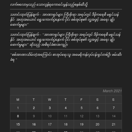
လက်ဗလောမှသည် သောလွန်ရကောင်ေးမွန်သည့်စနစ်ဆီသို့
သတင်းထုတ်ပြန်ချက် – အာဏာရှင်များ ကြီးစိုးရာ အရပ်တွင် ဒီမိုကရေစီ မရှင်သန်
နိုင်- အတုအယောင် ရွေးကောက်ပွဲနောက် ပိုင်း စစ်အုပ်စု၏ လူ့အခွင့် အရေး ချိုး
ဖောက်မှုများ”
သတင်းထုတ်ပြန်ချက် – “အာဏာရှင်များ ကြီးစိုးရာ အရပ်တွင် ဒီမိုကရေစီ မရှင်သန်
နိုင်- အတုအယောင် ရွေးကောက်ပွဲနောက် ပိုင်း စစ်အုပ်စု၏ လူ့အခွင့် အရေး ချိုး
ဖောက်မှုများ” ဆိုသည့် အစီရင်ခံစာအကျဉ်း
“စစ်အာဏာသိမ်းတဲ့အကြောင်း စာအုပ်ရေးသူ အမေရိကန်လုပ်ငန်းရှင်တစ်ဦး ဖမ်းဆီး
ခံရ “
March 2021
M
T
W
T
F
S
S
1
2
3
4
5
6
7
8
9
10
11
12
13
14
15
16
17
18
19
20
21