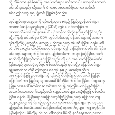
ကို အိမ်ကား နှစ်စီးပေါ်မှ အရပ်ဝတ်များ ဆင်းလာပြီး သေနတ်ထောက်
ဖမ်းဆီးခဲ့သည်။ ထို့နောက် ရဲကားများရောက်ရှိလာကာ သပိတ်
စစ်ကြောင်းကို စုရပ်၌တင် ဖြိုခွင်းခဲ့သည်။
အုပ်ချုပ်ရေးယန္တရားကို ရပ်တန့်သွားစေမည့် ပြည်သူ့ဝန်ထမ်းများ
အာဏာဖီဆန်ရေးလှုပ်ရှားမှု (CDM) တွင် ပါဝင်လာခြင်းက
အာဏာသိမ်းစစ်အုပ်စုအပေါ် ပြင်းထန်သည့်ထိုးနှက်ချက်ဖြစ်သည်။
ထို့ကြောင့် စစ်အုပ်စုမှ CDM တွင်ပါဝင်သည့် ဝန်ထမ်းများကိုသာမက
၎င်းတို့ကိုပံ့ပိုးကူညီပေးသည့် ပြည်သူများကို ဖမ်းဆီးခြင်း၊ ဝရမ်းမပါ
ဘဲ အိမ်အတွင်း ထိတိုင်အောင် ဝင်ရောက်၍ အကြမ်းဖက်ဖမ်းဆီးခြင်း၊
ဖမ်းဝရမ်းများထုတ်ခြင်း၊ ပုဒ်မမျိုးစုံတပ်ကာ တရားစွဲဆိုခြင်းများကို
ဆက်တိုက်ပြုလုပ်လာခြင်းဖြစ်သည်။ ထို့ပြင် အရပ်ဝတ်ဖြင့်ဖမ်းဆီး
ခြင်းသည် ဥပဒေမဲ့လုပ်ရပ်ဖြစ်သော်လည်း ၎င်းတို့မှ ပြောင်တင်းစွာ
ချိုးဖောက်လျက်ရှိကြသည်။ စစ်အုပ်စုမှ ဥပဒေနှင့်အညီဟု
အကြောင်းပြ၍ ဥပဒေများကို ၎င်းတို့ စိတ်ကြိုက်ထင်သလို ပြုပြင်
ပြောင်းလဲကာ ပြည်သူလူထုအပေါ် ဖိစီးနှိပ်စက်ခြင်း၊ ငြိမ်းချမ်းစွာဆန္ဒ
ပြမှုများအပေါ် မတန်တဆအင်အားသုံး၍ အကြမ်းဖက်ဖြိုခွင်းခြင်း၊
အသက်သေလောက်သည်အထိ ကျည်အစစ်များအသုံးပြု၍ ပစ်ခတ်ခ
ခြင်း၊ စနိုက်ပါဖြင့်ချောင်းမြောင်းလုပ်ကြံခြင်းများကို ပြောင်ကျကျ
ကျူးလွန်လျက်ရှိပြီး ထိုကဲ့သို့သော လုပ်ဆောင်ချက်များ မှာ လူသား
မျိုးနွယ်တစ်ခုလုံးအပေါ် အပြင်းထန်ဆုံးရာဇဝတ်မှုများ ကျူးလွန်ခြင်း
ဖြစ်ကြောင်း မိမိတို့မှ သုံးသပ်ပါသည်။ မိမိတို့ နိုင်ငံရေးအကျဉ်းသား