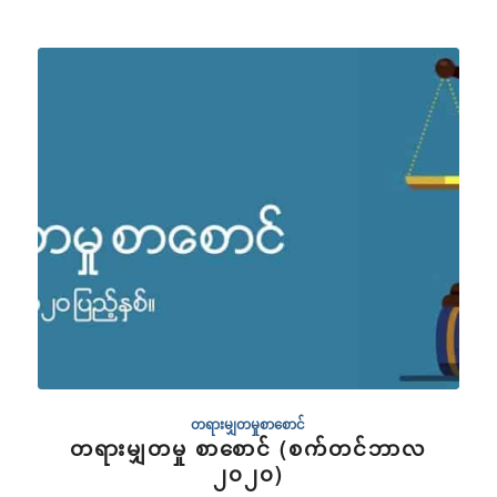
တရားမျှတမှုစာစောင်
တရားမျှတမှု စာစောင် (စက်တင်ဘာလ
၂၀၂၀)