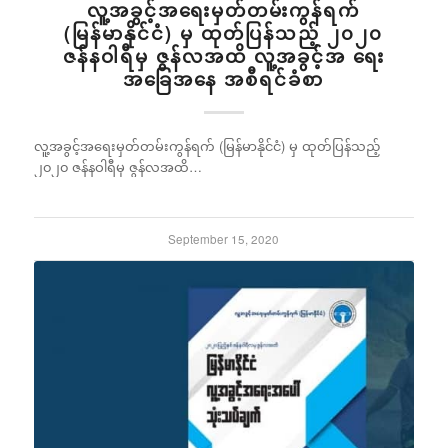
လူ့အခွင့်အရေးမှတ်တမ်းကွန်ရက်
(မြန်မာနိုင်ငံ) မှ ထုတ်ပြန်သည့် ၂၀၂၀
ဇန်နဝါရီမှ ဇွန်လအထိ လူ့အခွင့်အ ရေး
အခြေအနေ အစီရင်ခံစာ
လူ့အခွင့်အရေးမှတ်တမ်းကွန်ရက် (မြန်မာနိုင်ငံ) မှ ထုတ်ပြန်သည့်
၂၀၂၀ ဇန်နဝါရီမှ ဇွန်လအထိ…
September 15, 2020