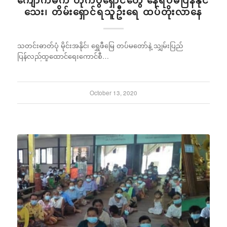
ကျောက်မဲက တိုက်ပွဲရှောင်တွေ နေရပ်မပြန်နိုင်
သေး၊ တိမ်းရှောင်ရသူဦးရေ ထပ်တိုးလာနေ
သတင်းဓာတ်ပုံ မိုင်းအနိုင်၊ ရွှေဖီမြေ တပ်မတော်နဲ့ သျှမ်းပြည်
ပြန်လည်ထူထောင်ရေးကောင်စီ…
October 13, 2020