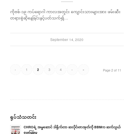
ကိုဗစ်-၁၉ ကပ်ရောဂါ ကာလအတွင်း ကျောင်းသားများအား ဖမ်းဆီး
တရားစွဲဆိုနေခြင်းနှင့်ပတ်သက်၍…
September 14, 2020
‹
1
3
4
›
»
2
Page 2 of 11
ရုပ်သံသတင်း
CHROရဲ့ အမှုဆောင် ဒါရိုက်တာ ဆလိုင်းဇာအုတ်ကို BBMက ဆက်သွယ်
မေးမြန်းမှု