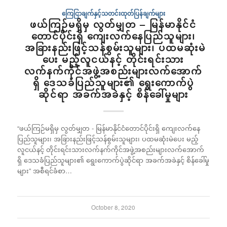
ကြေငြာချက်နှင့်သတင်းထုတ်ပြန်ချက်များ
ဖယ်ကြဉ်မရှိမှ လွတ်မျှတ – မြန်မာနိုင်ငံ
တောင်ပိုင်းရှိ ကျေးလက်နေပြည်သူများ၊
အခြားနည်းဖြင့်သန်စွမ်းသူများ၊ ပထမဆုံးမဲ
ပေး မည့်လူငယ်နင့် တိုင်းရင်းသား
လက်နက်ကိုင်အဖွဲ့အစည်းများလက်အောက်
ရှိ ဒေသခံပြည်သူများ၏ ရွေးကောက်ပွဲ
ဆိုင်ရာ အခက်အခဲနှင့် စိန်ခေါ်မှုများ
“ဖယ်ကြဉ်မရှိမှ လွတ်မျှတ - မြန်မာနိုင်ငံတောင်ပိုင်းရှိ ကျေးလက်နေ
ပြည်သူများ၊ အခြားနည်းဖြင့်သန်စွမ်းသူများ၊ ပထမဆုံးမဲပေး မည့်
လူငယ်နင့် တိုင်းရင်းသားလက်နက်ကိုင်အဖွဲ့အစည်းများလက်အောက်
ရှိ ဒေသခံပြည်သူများ၏ ရွေးကောက်ပွဲဆိုင်ရာ အခက်အခဲနှင့် စိန်ခေါ်မှု
များ” အစီရင်ခံစာ…
October 8, 2020