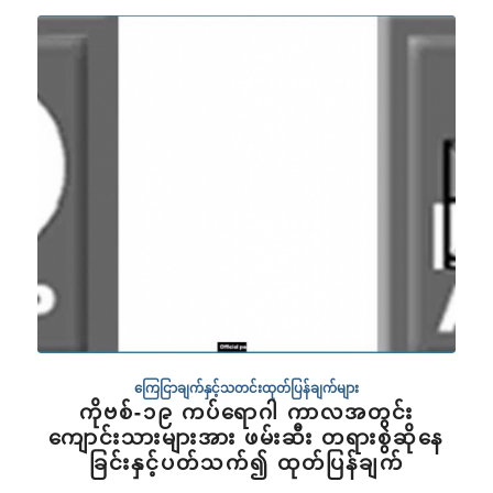
ကြေငြာချက်နှင့်သတင်းထုတ်ပြန်ချက်များ
ကိုဗစ်-၁၉ ကပ်ရောဂါ ကာလအတွင်း
ကျောင်းသားများအား ဖမ်းဆီး တရားစွဲဆိုနေ
ခြင်းနှင့်ပတ်သက်၍ ထုတ်ပြန်ချက်