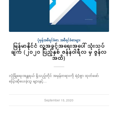
ပုံမှန်အစီရင်ခံစာ
,
အစီရင်ခံစာများ
မြန်မာနိုင်ငံ လူ့အခွင့်အရေးအပေါ် သုံးသပ်
ချက် (၂၀၂၀ ပြည့်နှစ် ဇန်နဝါရီလ မှ ဇွန်လ
အထိ)
လုံခြုံရေးအန္တရယ် ရှိသည့်တိုင် အမှန်တရားကို ရဲဝံ့စွာ ထုတ်ဖော်
ပြောဆိုပေးခဲ့သူ များနှင့်…
September 15, 2020