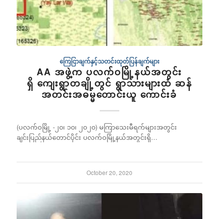
ကြေငြာချက်နှင့်သတင်းထုတ်ပြန်ချက်များ
AA အဖွဲ့က ပလက်ဝမြို့နယ်အတွင်း
ရှိ ကျေးရွာတချို့တွင် ရွာသားများထံ ဆန်
အတင်းအဓမ္မတောင်းယူ ကောင်းခံ
(ပလက်ဝမြို့ -၂၀၊ ၁၀၊ ၂၀၂၀) မကြာသေးမီရက်များအတွင်း
ချင်းပြည်နယ်တောင်ပိုင်း ပလက်ဝမြို့နယ်အတွင်းရှိ…
October 20, 2020