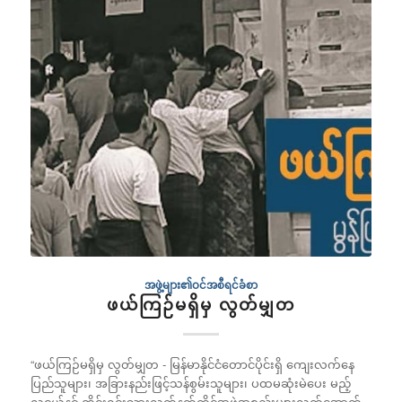
အဖွဲ့များ၏ဝင်အစီရင်ခံစာ
ဖယ်ကြဉ်မရှိမှ လွတ်မျှတ
“ဖယ်ကြဉ်မရှိမှ လွတ်မျှတ - မြန်မာနိုင်ငံတောင်ပိုင်းရှိ ကျေးလက်နေ
ပြည်သူများ၊ အခြားနည်းဖြင့်သန်စွမ်းသူများ၊ ပထမဆုံးမဲပေး မည့်
လူငယ်နင့် တိုင်းရင်းသားလက်နက်ကိုင်အဖွဲ့အစည်းများလက်အောက်