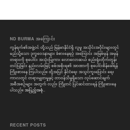
ND BURMA အကြောင်း
ကွန်ရက်၏အဖွဲ့ဝင် တို့သည် မြန်မာနိုင်ငံရှိ လူမှု အသိုင်းအဝိုင်းများတွင်
မည်သို့သော ဒုက္ခဝေဒနာများ ခံစားနေရပုံ အကြောင်း အဖြစ်မှန် အမှန်
တရားကို စုပေါင်း အသုံးပြုကာ၊ လောလောဆယ် စည်းရုံးတိုက်တွန်း
တင်ပြခြင်း နည်းလမ်းဖြင့် စစ်အစိုးရ၏ အာဏာကို စုပေါင်းစိန်ခေါ်ရန်
ကြိုးစားနေ ကြပါသည်။ ထို့အပြင် နိုင်ငံရေး အသွင်ကူးပြောင်း ရေး
ကာလတွင် တရားမျှတမှုနှင့် တာဝန်သိမှုရှိသော လုပ်ဆောင်ချက်
အစီအစဉ်များ အတွက် လည်း ကြိုတင် ပြင်ဆင်ထားရန် ကြိုးစားနေ
ပါသည်။
အပြည့်အစုံ..
RECENT POSTS