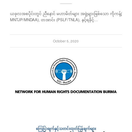
ယခုလအစပိုင်းတွင် ညီနောင် မဟာမိတ်များ အဖွဲ့များဖြစ်သော ကိုကန့်(
MNTJP/MNDAA), တအာင်း (PSLF/TNLA), နှင့်ရခိုင့်…
October 5, 2020
ကြေငြာချက်နှင့်သတင်းထုတ်ပြန်ချက်များ