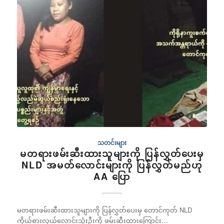
သတင်းများ
မတရားဖမ်းဆီးထားသူများကို ပြန်လွှတ်ပေးမှ
NLD အမတ်လောင်းများကို ပြန်လွှတ်မည်ဟု
AA ပြော
မတရားဖမ်းဆီးထားသူများကို ပြန်လွှတ်ပေးမှ တောင်ကုတ် NLD
ကိုယ်စားလှယ်လောင်းသုံးဦးကို ဖမ်းဆီးထားကြောင်း…