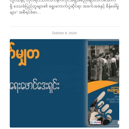
ရှိ ဒေသခံပြည်သူများ၏ ရွေးကောက်ပွဲဆိုင်ရာ အခက်အခဲနှင့် စိန်ခေါ်မှု
များ” အစီရင်ခံစာ…
October 8, 2020