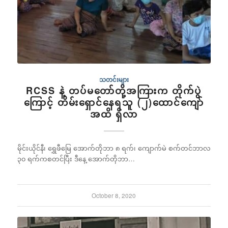
သတင်းများ
RCSS နဲ့ တပ်မတော်တို့အကြားက တိုက်ပွဲ
ကြောင့် တိမ်းရှောင်နေရသူ (၂)ထောင်ကျော်
အထိ ရှိလာ
မိုင်းယိုင်နီ၊ ရွှေဖီမြေ အောက်တိုဘာ ၈ ရက်၊ ကျောက်မဲ စက်တင်ဘာလ
၃၀ ရက်ကစတင်ပြီး ဒီနေ့ အောက်တိုဘာ…
October 8, 2020