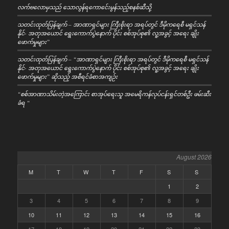
လက်ဗလောမှသည် သောလွန်ရကောင်ေးမွန်သည့်စနစ်ဆီသို့
သတင်းထုတ်ပြန်ချက် – အာဏာရှင်များ ကြီးစိုးရာ အရပ်တွင် ဒီမိုကရေစီ မရှင်သန်
နိုင်- အတုအယောင် ရွေးကောက်ပွဲနောက် ပိုင်း စစ်အုပ်စု၏ လူ့အခွင့် အရေး ချိုး
ဖောက်မှုများ”
သတင်းထုတ်ပြန်ချက် – “အာဏာရှင်များ ကြီးစိုးရာ အရပ်တွင် ဒီမိုကရေစီ မရှင်သန်
နိုင်- အတုအယောင် ရွေးကောက်ပွဲနောက် ပိုင်း စစ်အုပ်စု၏ လူ့အခွင့် အရေး ချိုး
ဖောက်မှုများ” ဆိုသည့် အစီရင်ခံစာအကျဉ်း
“စစ်အာဏာသိမ်းတဲ့အကြောင်း စာအုပ်ရေးသူ အမေရိကန်လုပ်ငန်းရှင်တစ်ဦး ဖမ်းဆီး
ခံရ “
August 2026
M
T
W
T
F
S
S
1
2
3
4
5
6
7
8
9
10
11
12
13
14
15
16