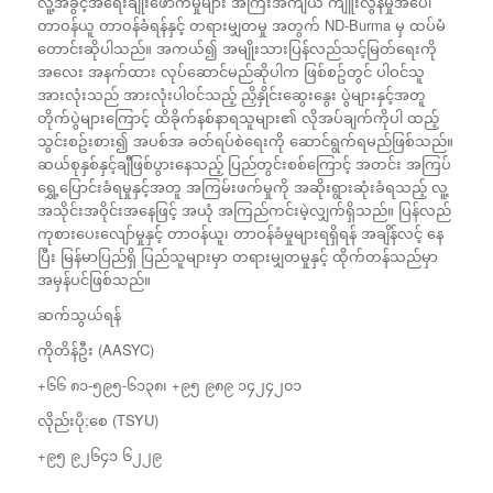
လူ့အခွင့်အရေးချိုးဖောက်မှုများ အကြီးအကျယ် ကျူးလွန်မှုအပေါ်
တာဝန်ယူ တာဝန်ခံရန်နှင့် တရားမျှတမှု အတွက် ND-Burma မှ ထပ်မံ
တောင်းဆိုပါသည်။ အကယ်၍ အမျိုးသားပြန်လည်သင့်မြတ်ရေးကို
အလေး အနက်ထား လုပ်ဆောင်မည်ဆိုပါက ဖြစ်စဥ်တွင် ပါဝင်သူ
အားလုံးသည် အားလုံးပါဝင်သည့် ညှိနှိုင်းဆွေးနွေး ပွဲများနှင့်အတူ
တိုက်ပွဲများကြောင့် ထိခိုက်နစ်နာရသူများ၏ လိုအပ်ချက်ကိုပါ ထည့်
သွင်းစဥ်းစား၍ အပစ်အ ခတ်ရပ်စဲရေးကို ဆောင်ရွက်ရမည်ဖြစ်သည်။
ဆယ်စုနှစ်နှင့်ချီဖြစ်ပွားနေသည့် ပြည်တွင်းစစ်ကြောင့် အတင်း အကြပ်
ရွှေ့ပြောင်းခံရမှုနှင့်အတူ အကြမ်းဖက်မှုကို အဆိုးရွားဆုံးခံရသည့် လူ့
အသိုင်းအဝိုင်းအနေဖြင့် အယုံ အကြည်ကင်းမဲ့လျှက်ရှိသည်။ ပြန်လည်
ကုစားပေးလျော်မှုနှင့် တာဝန်ယူ၊ တာဝန်ခံမှုများရရှိရန် အချိန်လင့် နေ
ပြီး မြန်မာပြည်ရှိ ပြည်သူများမှာ တရားမျှတမှုနှင့် ထိုက်တန်သည်မှာ
အမှန်ပင်ဖြစ်သည်။
ဆက်သွယ်ရန်
ကိုတိန်ဦး (AASYC)
+၆၆ ၈၁-၅၉၅-၆၁၃၈၊ +၉၅ ၉၈၉ ၁၄၂၄၂၀၁
လိုည်းပို;စေ (TSYU)
+၉၅ ၉၂၆၄၁ ၆၂၂၉