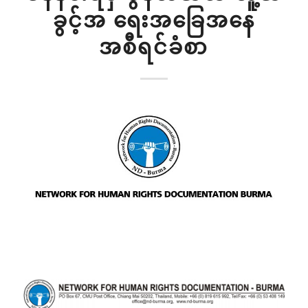
ခွင့်အ ရေးအခြေအနေ
အစီရင်ခံစာ