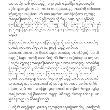
ထားသည်။ အစီ ရင်ခံသည့် ၂၀၂၀ ခုနှစ် ဇန်နဝါရီမှ ဇွန်လအတွင်း
ရခိုင်၊ ချင်း၊ မွန်၊ ကရင်၊ ကချင်၊ ရှမ်းပြည်နယ်နှင့် တနင်္သာရီ တိုင်းဒေသ
ကြီးတို့တွင် အဖြစ်အပျက် ၄၀၁ ခုမှတ်တမ်းတင်နိုင်ခဲ့ကာ လူ့အခွင့်
အရေးချိုးဖောက်မှု ၄၄၆ ခုရှိသည်။ တိုက်ပွဲများမှာ ချင်း၊ ရခိုင်နှင့်
ရှမ်းပြည်နယ်မြောက်ပိုင်းတို့တွင် အများအပြား ဖြစ်ပွား ပြီး ကရင်၊ မွန်
နှင့် ကချင်ပြည်နယ်တို့တွင်လည်း မကြာခန ထိတွေ့တိုက်ပွဲဖြစ်ပွားမှုရှိ
သည်။
မြန်မာ့တပ်မတော်မှ လူသားဖြစ်တည်မှုကို ဆန့်ကျင်သော ရာဇဝတ်မှု
များနှင့် စစ်ရာဇဝတ်မှုများ ကျူးလွန် သည့် သက်သေ
အထောက်အထားများ ရှိသော်လည်း တာဝန်ယူ တာဝန်ခံမှုကို ငြင်းဆို
သည့် ပုံစံများ ဆက်ရှိ နေသည်ကို ND-Burma အဖွဲ့ဝင်များမှ လေ့လာ
မိသည်။ လူ့အခွင့်အရေးချိုးဖောက်သူများအား တာဝန်ယူ၊ တာဝန်ခံမှု
ရှိစေရန် အတွက် မှတ်တမ်းတင်ရာတွင် မိမိတို့အဖွဲ့ဝင်များအနေဖြင့်
ခြွင်းချက်မရှိ အန္တရာယ်များ ကြားမှ ဆောင်ရွက်ရသည်။ အဖွဲ့ဝင်
များ၏ သတင်းအချက်အလက်များမှ ရရှိသည့် သက်သေအထောက်
အ ထားနှင့် အခြေအနေအပေါ် သုံးသပ်ချက်များအရ လက်နက်ကိုင်
ပဋိပက္ခသည် အရပ်သားပြည်သူများအပေါ် အကြမ်းဖက်ကျူး လွန်မှု
အမြောက်အများဖြစ်စေသော အန္တရာယ်ရှိသည့် သံသရာစက်ဝန်းပမာ
ဖြစ်နေသည် ဟု နိဂုံးချုပ်သည်။
မိမိတို့၏ တွေ့ရှိချက်များအရ လူ့အခွင့်အရေးချိုးဖောက်မှုများကြောင့်