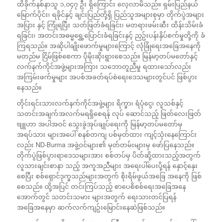
ထိခိုက်နစ်နာသူ ၁,၀၄၇ ဦး ရှိကြောင်း လေ့လာမိသည်။ ရှမ်းပြည်နယ်
မြောက်ပိုင်း၊ ရခိုင်နှင့် ချင်းပြည်တို့ရှိ ပြည်သူအများစုမှာ တိုက်ပွဲအများ
အပြား နှင့် ကြုံရပြီး သတ်ဖြတ်ခံရခြင်း၊ မတရားဖမ်းဆီး ထိန်းသိမ်းခံ
ရခြင်း၊ အတင်းအဓမ္မရွှေ့ပြောင်းခံရခြင်းနှင့် ညှဥ်းပန်းနှိပ်စက်မှုတို့ကို ခံ
ကြရသည်။ အဆိုပါချိုးဖောက်မှုများကြောင့် လုံခြုံရေးအခြေအနေကို
မတည်မ ငြိမ်ဖြစ်စေကာ ပိုမိုးဆိုးရွားစေသည်။ မြန်မာ့တပ်မတော်နှင့်
လက်နက်ကိုင်အဖွဲ့များအကြား သဘောတူညီမှု ရထားသော်လည်း
အကြမ်းဖက်မှုများ အပစ်အခတ်ရပ်စဲရေးဒေသများတွင်ပင် ဖြစ်ပွား
နေသည်။
တိုင်းရင်းသားလက်နက်ကိုင်အဖွဲ့များ ရိက္ခာ၊ ရံပုံငွေ၊ လူသစ်နှင့်
သတင်းအချက်အလက်မရရှိစေရန် လုပ် ဆောင်သည့် ဖြတ်လေးဖြတ်
ဗျူဟာ အပါအဝင် သွေးခွဲအုပ်ချုပ်ရေးကို မြန်မာ့တပ်မတော်မှ
အရပ်သား များအပေါ် စနစ်တကျ ပစ်မှတ်ထား ကျင့်သုံးနေကြောင်း
လည်း ND-Burma အဖွဲ့ဝင်များ၏ မှတ်တမ်းများမှ ဖော်ပြနေသည်။
တိုက်ပွဲဖြစ်ပွားရာဒေသများအား စစ်တပ်မှ ပိတ်ဆို့ထားသည့်အတွက်
လူသားချင်းစာနာ သည့် အကူအညီများ အရေးပါ်ပေးပို့ရန် နှောင့်နှေး
စေပြီး စစ်ရှောင်ဒုက္ခသည်များအတွက် စိုးရိမ်ဖွယ်အခြေ အနေကို ဖြစ်
စေသည်။ ထို့အပြင် တင်းကြပ်သည့် စာပေစိစစ်ရေးအခြေအနေ
အောက်တွင် သတင်းသမား များအတွက် ရေးသားတင်ပြရန်
အခြေအနေမှာ ဆက်လက်ကျဥ်းမြောင်းနေဆဲဖြစ်သည်။