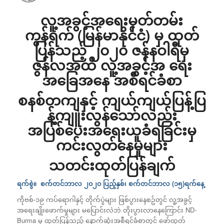
လူ့အခွင့်အရေးမှတ်တမ်း
ကွန်ရက် (မြန်မာနိုင်ငံ) မှ ထုတ်
ပြန်သည့် ၂၀၂၀ ဇန်နဝါရီမှ
ဇွန်လအထိ လူ့အခွင့်အ ရေး
အခြေအနေ အစီရင်ခံစာ
စနစ်တကျနှင့် ကျယ်ကျယ်ပြန့်ပြ
န့်ကျူးလွန်သော်လည်း
အပြစ်ပေးအရေးယူခံရခြင်းမှ
ကင်းလွတ်နေမှုများ
သတင်းထုတ်ပြန်ချက်
ရက်စွဲ။ စက်တင်ဘာလ ၂၀၂၀ ပြည့်နှစ်၊ စက်တင်ဘာလ (၁၅)ရက်နေ့
ကိုဗစ်-၁၉ ကပ်ရောဂါနှင့် တိုက်ပွဲများ ဖြစ်ပွားနေစဥ်တွင် လူ့အခွင့်
အရေးချိုးဖောက်မှုများ မပြောင်းလဲဘဲ တိုးပွားလာနေကြောင်း ND-
Burma မှ ထုတ်ပြန်သည့် နောက်ဆုံးအစီရင်ခံစာတွင် ဖော်ထုတ်