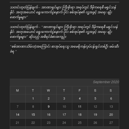
သတင်းထုတ်ပြန်ချက် – အာဏာရှင်များ ကြီးစိုးရာ အရပ်တွင် ဒီမိုကရေစီ မရှင်သန်
နိုင်- အတုအယောင် ရွေးကောက်ပွဲနောက် ပိုင်း စစ်အုပ်စု၏ လူ့အခွင့် အရေး ချိုး
ဖောက်မှုများ”
သတင်းထုတ်ပြန်ချက် – “အာဏာရှင်များ ကြီးစိုးရာ အရပ်တွင် ဒီမိုကရေစီ မရှင်သန်
နိုင်- အတုအယောင် ရွေးကောက်ပွဲနောက် ပိုင်း စစ်အုပ်စု၏ လူ့အခွင့် အရေး ချိုး
ဖောက်မှုများ” ဆိုသည့် အစီရင်ခံစာအကျဉ်း
“စစ်အာဏာသိမ်းတဲ့အကြောင်း စာအုပ်ရေးသူ အမေရိကန်လုပ်ငန်းရှင်တစ်ဦး ဖမ်းဆီး
ခံရ “
September 2020
M
T
W
T
F
S
S
1
2
3
4
5
6
7
8
9
10
11
12
13
14
15
16
17
18
19
20
21
22
23
24
25
26
27