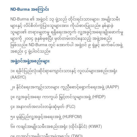
ND-Burma
အကြောင်း
ND-Burma ၏ အဖွဲ့ဝင် ၁၃ ဖွဲ့သည် တိုင်းရင်းသားများ၊ အမျိုးသမီး
များနှင့် လိင်စိတ်ကွဲပြားသူများအား ကိုယ်စားပြုသည်။ နစ်နာခဲ့
သူများ၏ တရားမျှတမှု ရရှိရေးအတွက် လူ့အခွင့်အရေးချိုးဖောက်မှု
များကို ၂၀၀၄ ခုနှစ်မှစပြီး မှတ်တမ်းတင်နေသည့် အဖွဲ့အစည်း
ဖြစ်သည်။ ND-Burma တွင် အောက်ပါ အဖွဲ့ဝင် ၉ ဖွဲ့နှင့် ဆက်စပ်အဖွဲ့
အစည်း ၄ ဖွဲ့ပါဝင်သည်။
အဖွဲ့ဝင်အဖွဲ့အစည်းများ
၁။ ရခိုင်ပြည်လုံးဆိုင်ရာကျောင်းသားနှင့် လူငယ်များအစည်းအရုံး
(AASYC)
၂။ နိုင်ငံရေးအကျဉ်းသားများ ကူညီစောင့်ရှောက်ရေးအဖွဲ့ (AAPP)
၃။ လူ့အခွင့်အရေး ကာကွယ် မြှင့်တင်သူများအဖွဲ့ (HRDP)
၄။ အနာဂတ်အလင်းတန်းဆုံမှတ် (FLC)
၅။ မွန်ပြည်လူ့အခွင့်အရေးအဖွဲ့ (HURFOM)
၆။ ကချင်အမျိုးသမီးအစည်းအရုံး (ထိုင်းနိုင်ငံ) (KWAT)
၇။ တအာင်းအမျိုးသမီးအဖွဲ့အစည်း (TWO)