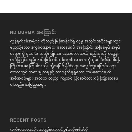
ND BURMA အကြောင်း
ကွန်ရက်၏အဖွဲ့ဝင် တို့သည် မြန်မာနိုင်ငံရှိ လူမှု အသိုင်းအဝိုင်းများတွင်
မည်သို့သော ဒုက္ခဝေဒနာများ ခံစားနေရပုံ အကြောင်း အဖြစ်မှန် အမှန်
တရားကို စုပေါင်း အသုံးပြုကာ၊ လောလောဆယ် စည်းရုံးတိုက်တွန်း
တင်ပြခြင်း နည်းလမ်းဖြင့် စစ်အစိုးရ၏ အာဏာကို စုပေါင်းစိန်ခေါ်ရန်
ကြိုးစားနေ ကြပါသည်။ ထို့အပြင် နိုင်ငံရေး အသွင်ကူးပြောင်း ရေး
ကာလတွင် တရားမျှတမှုနှင့် တာဝန်သိမှုရှိသော လုပ်ဆောင်ချက်
အစီအစဉ်များ အတွက် လည်း ကြိုတင် ပြင်ဆင်ထားရန် ကြိုးစားနေ
ပါသည်။
အပြည့်အစုံ..
RECENT POSTS
လက်ဗလောမှသည် သောလွန်ရကောင်ေးမွန်သည့်စနစ်ဆီသို့