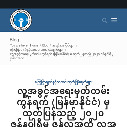
Blog
You are here:
Home
/
Blog
/
အရင်းအမြစ်များ
/
ကြေငြာချက်နှင့်သတင်းထုတ်ပြန်ချက်များ
/
လူ့အခွင့်အရေးမှတ်တမ်းကွန်ရက် (မြန်မာနိုင်ငံ) မှ ထုတ်ပြန်သည့် ၂၀၂၀ ဇန်နဝါရီမှ
ဇွန်လအထ...
ကြေငြာချက်နှင့်သတင်းထုတ်ပြန်ချက်များ
လူ့အခွင့်အရေးမှတ်တမ်း
ကွန်ရက် (မြန်မာနိုင်ငံ) မှ
ထုတ်ပြန်သည့် ၂၀၂၀
ဇန်နဝါရီမှ ဇွန်လအထိ လူ့အ