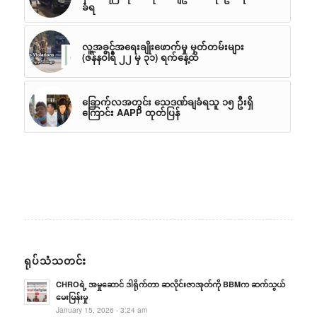
ခံရ
လူ့အခွင့်အရေးချိုးဖောက်မှု မှတ်တမ်းများ
(ဇန်နဝါရီ ၂၂ မှ ၃၁) ရက်နေ့ထိ
ခြောက်လအတွင်း သေဒဏ်ချခံရသူ ၁၅ ဦးရှိ
ကြောင်း AAPP ထုတ်ပြန်
ရုပ်သံသတင်း
CHROရဲ့ အမှုဆောင် ဒါရိုက်တာ ဆလိုင်းဇာအုတ်ကို BBMက ဆက်သွယ်
မေးမြန်းမှု
January 15, 2026 - 3:24 am