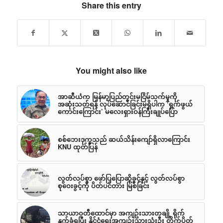
Share this entry
You might also like
အာဆီယံက မြန်မာ့ပြည်တွင်းမငြိမ်သက်မှုကို
အဆုံးသတ်ရန် လုပ်ဆောင်ခြင်းမရှိပါက ‘ရှက်ဖွယ်
ကောင်းကြောင်း’ မလေးရှားဝန်ကြီးချုပ်ပြော
စစ်ဘေးဒုက္ခသည် ဆယ်သိန်းကျော်ရှိလာကြောင်း
KNU ထုတ်ပြန်
လွတ်လပ်စွာ ဖော်ပြပြောဆိုခွင့်နှင့် လွတ်လပ်စွာ
စုဝေးခွင့်ကို ပိတ်ပင်တား မြစ်ခြင်း
သာယာဝတီထောင်မှာ အကျဥ်းသားတချို့ ရိုက်
နှက်ခံရပြီး နိုင်ငံရေးအကျဥ်းသားသုံးဦး တိုက်ပိတ်