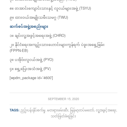
၈။ တအာင်းကျောင်းသားနှင့် လူငယ်များအဖွဲ့ (TSYU)
၉။ ထားဝယ်အမျိုးသမီးသမဂ္ဂ (TWU)
ဆက်စပ်အဖွဲ့အစည်းများ
၁။ ချင်းလူ့အခွင့်အရေးအဖွဲ့ (CHRO)
၂။ နိုင်ငံရေးအကျဥ်းသားဟောင်းများကွန်ရက် ပဲခူးအရှေ့ခြမ်း
(FPPN-EB)
၃။ ပအို၀်းလူငယ်အဖွဲ့ (PYO)
၄။ ရှေ့ပြေးအသံအဖွဲ့ (PV)
[wpdm_package id=’4600′]
SEPTEMBER 15, 2020
TAGS:
ညှဥ်းပန်းနှိပ်စက်မှု
,
မတရားဖမ်းဆီး
,
မြန်မာ့တပ်မတော်
,
လူ့အခွင့်အရေး
,
သတ်ဖြတ်ခံရခြင်း