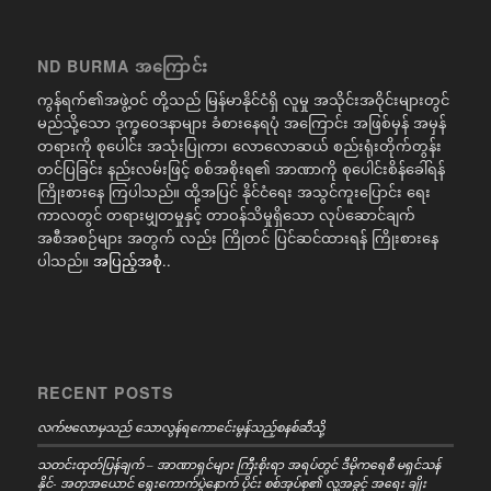
ND BURMA အကြောင်း
ကွန်ရက်၏အဖွဲ့ဝင် တို့သည် မြန်မာနိုင်ငံရှိ လူမှု အသိုင်းအဝိုင်းများတွင်
မည်သို့သော ဒုက္ခဝေဒနာများ ခံစားနေရပုံ အကြောင်း အဖြစ်မှန် အမှန်
တရားကို စုပေါင်း အသုံးပြုကာ၊ လောလောဆယ် စည်းရုံးတိုက်တွန်း
တင်ပြခြင်း နည်းလမ်းဖြင့် စစ်အစိုးရ၏ အာဏာကို စုပေါင်းစိန်ခေါ်ရန်
ကြိုးစားနေ ကြပါသည်။ ထို့အပြင် နိုင်ငံရေး အသွင်ကူးပြောင်း ရေး
ကာလတွင် တရားမျှတမှုနှင့် တာဝန်သိမှုရှိသော လုပ်ဆောင်ချက်
အစီအစဉ်များ အတွက် လည်း ကြိုတင် ပြင်ဆင်ထားရန် ကြိုးစားနေ
ပါသည်။
အပြည့်အစုံ..
RECENT POSTS
လက်ဗလောမှသည် သောလွန်ရကောင်ေးမွန်သည့်စနစ်ဆီသို့
သတင်းထုတ်ပြန်ချက် – အာဏာရှင်များ ကြီးစိုးရာ အရပ်တွင် ဒီမိုကရေစီ မရှင်သန်
နိုင်- အတုအယောင် ရွေးကောက်ပွဲနောက် ပိုင်း စစ်အုပ်စု၏ လူ့အခွင့် အရေး ချိုး