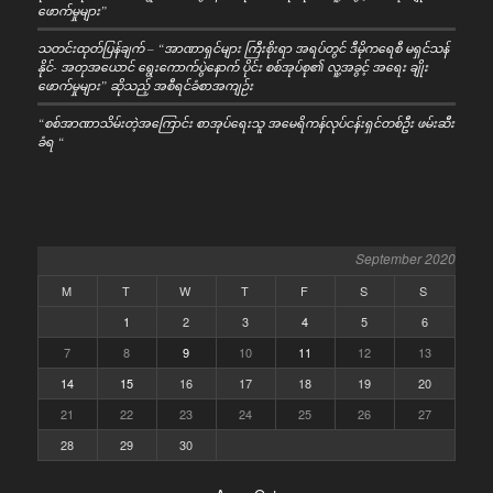
ဖောက်မှုများ”
သတင်းထုတ်ပြန်ချက် – “အာဏာရှင်များ ကြီးစိုးရာ အရပ်တွင် ဒီမိုကရေစီ မရှင်သန်
နိုင်- အတုအယောင် ရွေးကောက်ပွဲနောက် ပိုင်း စစ်အုပ်စု၏ လူ့အခွင့် အရေး ချိုး
ဖောက်မှုများ” ဆိုသည့် အစီရင်ခံစာအကျဉ်း
“စစ်အာဏာသိမ်းတဲ့အကြောင်း စာအုပ်ရေးသူ အမေရိကန်လုပ်ငန်းရှင်တစ်ဦး ဖမ်းဆီး
ခံရ “
September 2020
M
T
W
T
F
S
S
1
2
3
4
5
6
7
8
9
10
11
12
13
14
15
16
17
18
19
20
21
22
23
24
25
26
27
28
29
30