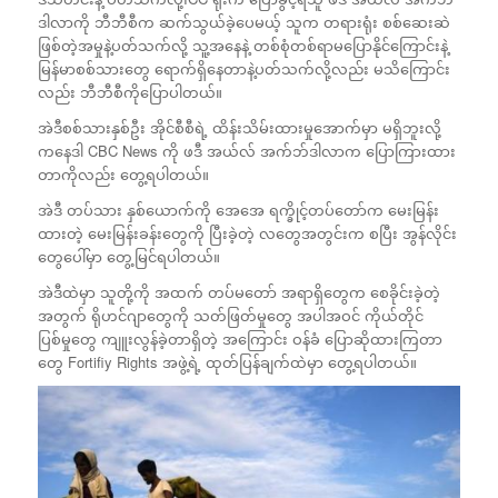
ဒါလာကို ဘီဘီစီက ဆက်သွယ်ခဲ့ပေမယ့် သူက တရားရုံး စစ်ဆေးဆဲ
ဖြစ်တဲ့အမှုနဲ့ပတ်သက်လို့ သူ့အနေနဲ့ တစ်စုံတစ်ရာမပြောနိုင်ကြောင်းနဲ့
မြန်မာစစ်သားတွေ ရောက်ရှိနေတာနဲ့ပတ်သက်လို့လည်း မသိကြောင်း
လည်း ဘီဘီစီကိုပြောပါတယ်။
အဲဒီစစ်သားနှစ်ဦး အိုင်စီစီရဲ့ ထိန်းသိမ်းထားမှုအောက်မှာ မရှိဘူးလို့
ကနေဒါ CBC News ကို ဖဒီ အယ်လ် အက်ဘ်ဒါလာက ပြောကြားထား
တာကိုလည်း တွေ့ရပါတယ်။
အဲဒီ တပ်သား နှစ်ယောက်ကို အေအေ ရက္ခိုင့်တပ်တော်က မေးမြန်း
ထားတဲ့ မေးမြန်းခန်းတွေကို ပြီးခဲ့တဲ့ လတွေအတွင်းက စပြီး အွန်လိုင်း
တွေပေါ်မှာ တွေ့မြင်ရပါတယ်။
အဲဒီထဲမှာ သူတို့ကို အထက် တပ်မတော် အရာရှိတွေက စေခိုင်းခဲ့တဲ့
အတွက် ရိုဟင်ဂျာတွေကို သတ်ဖြတ်မှုတွေ အပါအဝင် ကိုယ်တိုင်
ပြစ်မှုတွေ ကျူးလွန်ခဲ့တာရှိတဲ့ အကြောင်း ဝန်ခံ ပြောဆိုထားကြတာ
တွေ Fortifiy Rights အဖွဲ့ရဲ့ ထုတ်ပြန်ချက်ထဲမှာ တွေ့ရပါတယ်။