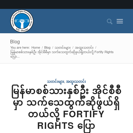
Blog
You are here:
Home
/
Blog
/
သတင်းများ
/
အထူးသတင်း
/
မြန်မာစစ်သားနှစ်ဦး အိုင်စီစီမှာ သက်သေထွက်ဆိုဖွယ်ရှိတယ်လို့ Fortify Rights
ပြော...
သတင်းများ
,
အထူးသတင်း
မြန်မာစစ်သားနှစ်ဦး အိုင်စီစီ
မှာ သက်သေထွက်ဆိုဖွယ်ရှိ
တယ်လို့ FORTIFY
RIGHTS ပြော