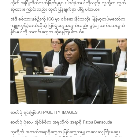
လိုက် အပြုံလိုက်သတ်ဖြတ်မှုမှာ ပါဝင်ခဲ့တယ်လို့လည်း သူတို့က ထွက်
ဆိုထားကြောင်းလည်း ထုတ်ပြန်ချက်မှာ ပါရှိ ပါတယ်။
အဲဒီ စစ်သားနှစ်ဦးကို ICC မှာ စစ်ဆေးနိုင်သလို၊ မြန်မာ့တပ်မတော်က
ကျူးလွန်ခဲ့တယ်ဆိုတဲ့ ပြစ်မှုတွေအတွက်လည်း ဖွင့်ချ သက်သေထွက်
နိုင်မယ်လို့ သတင်းတွေက ဆိုနေကြပါတယ်။
ဓာတ်ပုံ ရင်းမြစ်,
AFP/GETTY IMAGES
ဓာတ်ပုံ ပုံစာ,-
အိုင်စီစီက အမှုလိုက် အရာရှိ Fatou Bensouda
သူတို့ကို အထက်အရာရှိတွေက မြင်တွေ့သမျှ ကလေးလူကြီးမရွေး