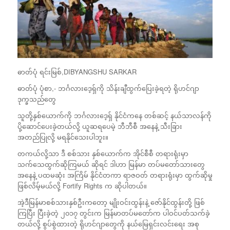
ဓာတ်ပုံ ရင်းမြစ်,
DIBYANGSHU SARKAR
ဓာတ်ပုံ ပုံစာ,-
ဘင်္ဂလားဒေ့ရှ်ကို သိန်းချီထွက်ပြေးခဲ့ရတဲ့ ရိုဟင်ဂျာ
ဒုက္ခသည်တွေ
သူတို့နှစ်ယောက်ကို ဘင်္ဂလားဒေ့ရှ် နိုင်ငံကနေ တစ်ဆင့် နယ်သာလန်ကို
ပို့ဆောင်ပေးခဲ့တယ်လို့ ယူဆရပေမဲ့ ဘီဘီစီ အနေနဲ့ သီးခြား
အတည်ပြုလို့ မရနိုင်သေးပါဘူး။
တကယ်လို့သာ ဒီ စစ်သား နှစ်ယောက်က အိုင်စီစီ တရားရုံးမှာ
သက်သေထွက်ဆိုကြမယ် ဆိုရင် ဒါဟာ မြန်မာ တပ်မတော်သားတွေ
အနေနဲ့ ပထမဆုံး အကြိမ် နိုင်ငံတကာ ရာဇဝတ် တရားရုံးမှာ ထွက်ဆိုမှု
ဖြစ်လိမ့်မယ်လို့ Fortify Rights က ဆိုပါတယ်။
အဲ့ဒီမြန်မာစစ်သားနှစ်ဦးကတော့ မျိုးဝင်းထွန်းနဲ့ ဇော်နိုင်ထွန်းတို့ ဖြစ်
ကြပြီး ပြီးခဲ့တဲ့ ၂၀၁၇ တွင်းက မြန်မာတပ်မတော်က ပါဝင်ပတ်သက်ခဲ့
တယ်လို့ စွပ်စွဲထားတဲ့ ရိုဟင်ဂျာတွေကို နယ်မြေရှင်းလင်းရေး အစု