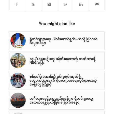
You might also like
ရိုဟင်ဂျာအရေး ပါဝင်ဆောင်ရွက်မယ်လို့ ပြင်သစ်
သမ္မတပြော
လူမျိုးရေးပဋိပက္ခ ဖန်တီးနေတာကို သတိထားဖို့
NUG ပြော
စစ်ခေါင်းဆောင်ကို ဖမ်းဝရမ်းထုတ်ဖို့
လျှောက်ထားချက် ရိုဟင်ဂျာအရေးလှုပ်ရှားနေတဲ့
အဖွဲ့တွေ ကြိုဆို
ဘင်္ဂလားဒေ့ရှ်ဒုက္ခသည်စခန်းက ရိုဟင်ဂျာတွေ
အသက်အန္တရာယ်ခြိမ်းခြောက်ခံနေရ