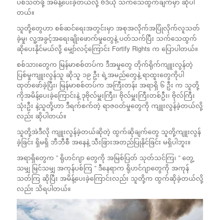
ပစ်သတ်ဖို့ အမိန့်ပေးခဲ့တယ်လို့ ဗီဒီယို သက်သေထွက်ချက်မှာ ဆိုပါ
တယ်။
သူတို့တွေဟာ စစ်ဆင်ရေးအတွင်းမှာ အစုအလိုက်အပြုံလိုက်လူသတ်
ခဲ့မှု၊ လူ့အခွင့်အရေးချိုးဖောက်မှုတွေနဲ့ ပတ်သက်ပြီး သက်သေထွက်
ဆိုပေးနိုင်မယ်လို့ မျှော်လင့်ကြောင်း Fortify Rights က ပြောပါတယ်။
စစ်သားတွေက မြန်မာစစ်တပ်က ဒီအမှုတွေ တိုက်ရိုက်ကျူးလွန်တဲ့
ပြစ်မှုကျူးလွန်သူ ဆိုသူ ၁၉ ဦး ရဲ့အမည်တွေနဲ့ ရာထူးတွေကိုပါ
ထုတ်ဖော်ခဲ့ပြီး၊ မြန်မာစစ်တပ်က အကြီးတန်း အရာရှိ ၆ ဦး က သူတို့
ကိုအမိန့်ပေးခဲ့ကြောင်းနဲ့ ဒုဗိုလ်မှူးကြီး၊ ဗိုလ်မှူးကြီးတစ်ဦး၊ ဗိုလ်ကြီး
သုံးဦး နဲ့သူတို့ဟာ ဒီရက်စက်တဲ့ ရာဇဝတ်မှုတွေကို ကျူးလွန်ခဲ့တယ်လို့
လည်း ဆိုပါတယ်။
သူတို့အဲဒီလို ကျူးလွန်ခဲ့တယ်ဆိုတဲ့ ထွက်ဆိုချက်တွေ သူတို့ကျူးလွန်
ခဲ့ခြင်း ရှိမရှိ ဘီဘီစီ အနေနဲ့ သီးခြားအတည်ပြုနိုင်ခြင်း မရှိပါဘူး။
အရာရှိတွေက ” ရိုဟင်ဂျာ တွေကို အမြစ်ပြတ် သုတ်သင်ကြ၊ ” တွေ့
သမျှ မြင်သမျှ အကုန်ပစ်ကြ ” ဒီနေရာက ရိုဟင်ဂျာတွေကို အကုန်
သတ်ကြ ဆိုပြီး အမိန့်ပေးခဲ့ကြောင်းလည်း သူတို့က ထွက်ဆိုခဲ့တယ်လို့
လည်း သိရပါတယ်။