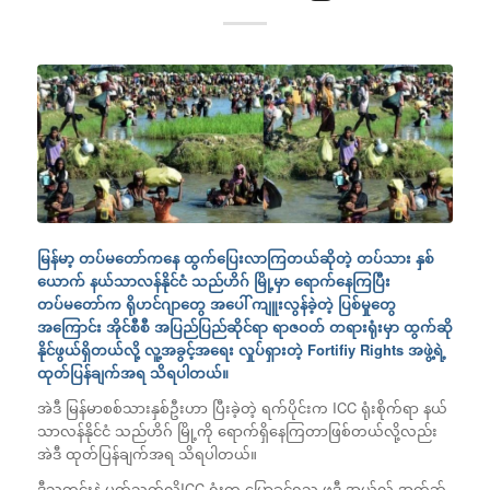
မြန်မာ့ တပ်မတော်ကနေ ထွက်ပြေးလာကြတယ်ဆိုတဲ့ တပ်သား နှစ်
ယောက် နယ်သာလန်နိုင်ငံ သည်ဟိဂ် မြို့မှာ ရောက်နေကြပြီး
တပ်မတော်က ရိုဟင်ဂျာတွေ အပေါ် ကျူးလွန်ခဲ့တဲ့ ပြစ်မှုတွေ
အကြောင်း အိုင်စီစီ အပြည်ပြည်ဆိုင်ရာ ရာဇဝတ် တရားရုံးမှာ ထွက်ဆို
နိုင်ဖွယ်ရှိတယ်လို့ လူ့အခွင့်အရေး လှုပ်ရှားတဲ့ Fortifiy Rights အဖွဲ့ရဲ့
ထုတ်ပြန်ချက်အရ သိရပါတယ်။
အဲဒီ မြန်မာစစ်သားနှစ်ဦးဟာ ပြီးခဲ့တဲ့ ရက်ပိုင်းက ICC ရုံးစိုက်ရာ နယ်
သာလန်နိုင်ငံ သည်ဟိဂ် မြို့ကို ရောက်ရှိနေကြတာဖြစ်တယ်လို့လည်း
အဲဒီ ထုတ်ပြန်ချက်အရ သိရပါတယ်။
ဒီသတင်းနဲ့ ပတ်သက်လို့ICC ရုံးက ပြောခွင့်ရသူ ဖဒီ အယ်လ် အက်ဘ်