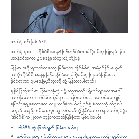
ဓာတ်ပုံ ရင်းမြစ်,
AFP
ဓာတ်ပုံ ပုံစာ, –
အိုင်စီစီအနေနဲ့ မြန်မာနိုင်ငံအပေါ်စုံစမ်းမှု ပြုလုပ်ခြင်း
ဟာနိုင်ငံတကာ ဥပဒေနဲ့မညီဘူးလို့ တုံ့ပြန်
မြန်မာ အစိုးရဘက်ကတော့ မြန်မာက အိုင်စီစီရဲ့ အဖွဲ့ဝင်နိုင် မဟုတ်
သလို အိုင်စီစီအနေနဲ့ မြန်မာနိုင်ငံအပေါ်စုံစမ်းမှု ပြုလုပ်ခြင်းဟာ
နိုင်ငံတကာ ဥပဒေနဲ့မညီဘူးလို့ တုံ့ပြန်ထားပါတယ်။
ရခိုင်ပြည်နယ်မှာ ဖြစ်ပွားခဲ့တဲ့ ပဋိပက္ခအတွင်း ရိုဟင်ဂျာတွေအပေါ်
သတ်ဖြတ်တာ၊ လိင်ပိုင်းဆိုင်ရာ အကြမ်းဖက်တာ၊ အတင်းအကျပ်
ပြောင်းရွှေ့စေတာတွေ ကျူးလွန်ခဲ့တယ်လို့ စွပ်စွဲ ခံထားတဲ့ ကိစ္စရပ်
တွေကို ကနဦး စစ်ဆေးမှုတွေ လုပ်မယ်လို့ နိုင်ငံတကာ ရာဇဝတ်မှုခုံရုံး
(အိုင်စီစီ)က ၂၀၁၈ တုန်းကထုတ်ပြန်ခဲ့တာဖြစ်ပါတယ်။
အိုင်စီစီ ဆုံးဖြတ်ချက် မြန်မာပယ်ချ
အိုင်စီဂျေအမှု ဂမ်ဘီယာဘက်က ကနေဒါနဲ့ နယ်သာလန် ကူညီမယ်