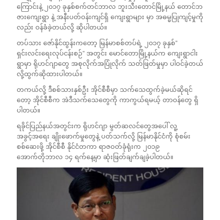
ကြောင်းနဲ့ ၂၀၁၇ ခုနှစ်စက်တင်ဘာလ ဘူးသီးတောင်မြို့နယ် တောင်ဘ
ဇားကျေးရွာ နဲ့ အနီးပတ်ဝန်းကျင်ရှိ ကျေးရွာများ မှာ အဓမ္မပြုကျင့်မှုကို
လည်း ဝန်ခံခဲ့တယ်လို့ ဆိုပါတယ်။
တပ်သား ဇော်နိုင်ထွန်းကတော့ မြန်မာစစ်တပ်ရဲ့ ၂၀၁၇ ခုနှစ်”
ရှင်းလင်းရေးလုပ်ငန်းစဉ်” အတွင်း မောင်တောမြို့နယ်က ကျေးရွာငါး
ရွာမှာ ရိုဟင်ဂျာတွေ အစုလိုက်အပြုံလိုက် သတ်ဖြတ်မှုမှာ ပါဝင်ခဲ့တယ်
လို့ထွက်ဆိုထားပါတယ်။
တကယ်လို့ ဒီစစ်သားနှစ်ဦး အိုင်စီစီမှာ သက်သေထွက်ခဲ့မယ်ဆိုရင်
တော့ အိုင်စီစီက အဲဒီသက်သေတွေကို ကာကွယ်ရမယ့် တာဝန်တွေ ရှိ
ပါတယ်။
ရခိုင်ပြည်နယ်အတွင်းက ရိုဟင်ဂျာ မွတ်ဆလင်တွေအပေါ် လူ့
အခွင့်အရေး ချိုးဖောက်မှုတွေနဲ့ ပတ်သက်လို့ မြန်မာနိုင်ငံကို စုံစမ်း
စစ်ဆေးဖို့ အိုင်စီစီ နိုင်ငံတကာ ရာဇဝတ်ခုံရုံးက ၂၀၁၉
အောက်တိုဘာလ ၁၄ ရက်နေ့မှာ ဆုံးဖြတ်ချက်ချခဲ့ပါတယ်။