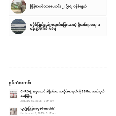
မြန်မာစစ်သားဟောင်း ၂ ဦးရဲ့ ဝန်ခံချက်
ရခိုင်ပြည်နယ်ကထွက်ပြေးလာတဲ့ ရိုဟင်ဂျာတွေ ဒ
ရုန်းနဲ့တိုက်ခိုက်ခံရ
ရုပ်သံသတင်း
CHROရဲ့ အမှုဆောင် ဒါရိုက်တာ ဆလိုင်းဇာအုတ်ကို BBMက ဆက်သွယ်
မေးမြန်းမှု
January 15, 2026 - 3:24 am
လူမျိုးပြုန်းစေမှု (Genocide)
September 2, 2025 - 3:17 am