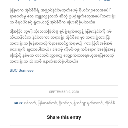
မြန်မာက အိုင်စီစီရဲ့ အဖွဲ့ဝင်နိုင်ငံမဟုတ်ပေမဲ့ ရိုဟင်ဂျာတွေအပေါ်
ရာဇဝတ်မှု တွေ ကျူးလွန်တယ် ဆိုတဲ့ စွပ်စွဲချက်တွေအပေါ် တရားရုံး
က စီရင်ပိုင်ခွင့် ရှိတယ်လို့ အိုင်စီစီက ပြောဆိုခဲ့ပါတယ်။
ဒါ့အပြင် လူမျိုးတုံးသတ်ဖြတ်မှု စွပ်စွဲချက်တွေနဲ့ မြန်မာနိုင်ငံကို ဂမ်
ဘီယာနိုင်ငံက နိုင်ငံတကာ တရားရုံး အိုင်စီဂျေမှာ တရားစွဲထားပြီး
တရားရုံးက မြန်မာကလိုက်နာဆောင်ရွက်ရမယ့် ကြားဖြတ်အစီအမံ
လေးချက် ချထားပါတယ်။ ဒါပေမဲ့ ကိုဗစ်-၁၉ ကပ်ရောဂါအခြေအနေ
ကြောင့် နှစ်ဖက် တင်သွင်းလွှာတွေ လျှောက်ထားရမယ့်အချိန်တွေကို
တရားရုံးက သုံးလစီ နောက်ဆုတ်ခဲ့ပါတယ်။
BBC Burmese
SEPTEMBER 9, 2020
TAGS:
ပစ်သတ်
,
မြန်မာစစ်တပ်
,
ရိုဟင်ဂျာ
,
ရိုဟင်ဂျာ မွတ်ဆလင်
,
အိုင်စီစီ
Share this entry