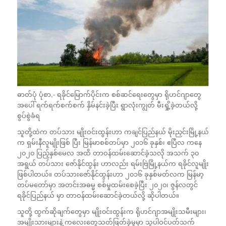
ဓာတ်ပုံ ပုံစာ,-
ရခိုင်မြောက်ပိုင်းက စစ်ဆင်ရေးတွေမှာ ရိုဟင်ဂျာတွေ
အပေါ် ရက်ရက်စက်စက် နှိမ်နင်းခဲ့ပြီး ရွာလုံးကျွတ် မီးရှို့ခဲ့တယ်လို့
စွပ်စွဲခံရ
သူတို့ထဲက တပ်သား မျိုးဝင်းထွန်းဟာ ကချင်ပြည်နယ် မိုးညှင်းမြို့နယ်
က ရှမ်းနီလူမျိုးဖြစ် ပြီး မြန်မာစစ်တပ်မှာ ၂၀၁၆ ခုနှစ်၊ ဧပြီလ ကနေ
၂၀၂၀ ပြည့်နှစ်မေလ အထိ တာဝန်ထမ်းဆောင်ခဲ့သလို အသက် ၃၀
အရွယ် တပ်သား ဇော်နိုင်ထွန်း ဟာလည်း ရမ်းဗြဲမြို့နယ်က ရခိုင်လူမျိုး
ဖြစ်ပါတယ်။ တပ်သားဇော်နိုင်ထွန်းဟာ ၂၀၁၆ ခုနှစ်မတ်လက မြန်မာ့
တပ်မတော်မှာ အတင်းအဓမ္မ စစ်မှုထမ်းစေခဲ့ပြီး ၂၀၂၀၊ ဇွန်လတွင်
ရခိုင်ပြည်နယ် မှာ တာဝန်ထမ်းဆောင်ခဲ့တယ်လို့ ဆိုပါတယ်။
သူတို့ ထွက်ဆိုချက်တွေမှာ မျိုး၀င်းထွန်းက ရိုဟင်ဂျာအမျိုးသမီးများ၊
အမျိုးသားများနဲ့ ကလေးတွေသတ်ဖြတ်ခဲ့မှုမှာ သူပါဝင်ပတ်သက်