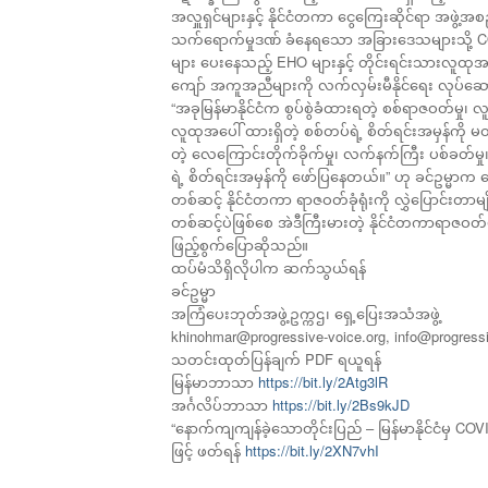
အလှူရှင်များနှင့် နိုင်ငံတကာ ငွေကြေးဆိုင်ရာ အဖွဲ့အစ
သက်ရောက်မှုဒဏ် ခံနေရသော အခြားဒေသများသို့ COVID
များ ပေးနေသည့် EHO များနှင့် တိုင်းရင်းသားလူထု
ကျော် အကူအညီများကို လက်လှမ်းမီနိုင်ရေး လုပ်ဆေ
“အခုမြန်မာနိုင်ငံက စွပ်စွဲခံထားရတဲ့ စစ်ရာဇဝတ်မှု၊ 
လူထုအပေါ် ထားရှိတဲ့ စစ်တပ်ရဲ့ စိတ်ရင်းအမှန်ကိ
တဲ့ လေကြောင်းတိုက်ခိုက်မှု၊ လက်နက်ကြီး ပစ်ခတ်မှု၊ 
ရဲ့ စိတ်ရင်းအမှန်ကို ဖော်ပြနေတယ်။” ဟု ခင်ဥမ္မာက 
တစ်ဆင့် နိုင်ငံတကာ ရာဇဝတ်ခုံရုံးကို လွှဲပြောင်းတာမျ
တစ်ဆင့်ပဲဖြစ်စေ အဲဒီကြီးမားတဲ့ နိုင်ငံတကာရာဇဝတ်မ
ဖြည့်စွက်ပြောဆိုသည်။
ထပ်မံသိရှိလိုပါက ဆက်သွယ်ရန်
ခင်ဥမ္မာ
အကြံပေးဘုတ်အဖွဲ့ဥက္ကဌ၊ ရှေ့ပြေးအသံအဖွဲ့
khinohmar@progressive-voice.org, info@progressi
သတင်းထုတ်ပြန်ချက် PDF ရယူရန်
မြန်မာဘာသာ
https://bit.ly/2Atg3lR
အင်္ဂလိပ်ဘာသာ
https://bit.ly/2Bs9kJD
“နောက်ကျကျန်ခဲ့သောတိုင်းပြည် – မြန်မာနိုင်ငံမှ C
ဖြင့် ဖတ်ရန်
https://bit.ly/2XN7vhI