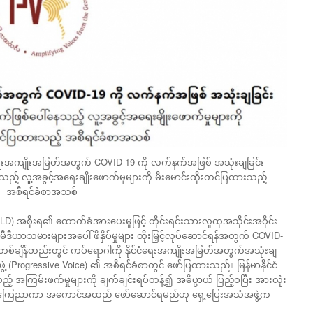
င်ငံရေးအကျိုးအမြတ်အတွက် COVID-19 ကို လက်နက်အဖြစ် အသုံးချခြင်း
လူ့အခွင့်အရေးချိုးဖောက်မှုများကို မီးမောင်းထိုးတင်ပြထားသည့်
အစီရင်ခံစာအသစ်
NLD) အစိုးရ၏ ထောက်ခံအားပေးမှုဖြင့် တိုင်းရင်းသားလူထုအသိုင်းအဝိုင်း
မီဒီယာသမားများအပေါ် ဖိနှိပ်မှုများ တိုးမြှင့်လုပ်ဆောင်ရန်အတွက် COVID-
်ချိန်တည်းတွင် ကပ်ရောဂါကို နိုင်ငံရေးအကျိုးအမြတ်အတွက်အသုံးချ
(Progressive Voice) ၏ အစီရင်ခံစာတွင် ဖော်ပြထားသည်။ မြန်မာနိုင်ငံ
့် အကြမ်းဖက်မှုများကို ချက်ချင်းရပ်တန့်၍ အဓိပ္ပာယ် ပြည့်ဝပြီး အားလုံး
ေးကို ကြေညာကာ အကောင်အထည် ဖော်ဆောင်ရမည်ဟု ရှေ့ပြေးအသံအဖွဲ့က