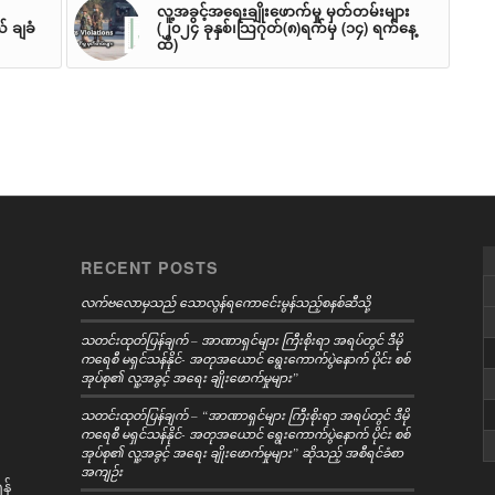
လူ့အခွင့်အရေးချိုးဖောက်မှု မှတ်တမ်းများ
 ချခံ
(၂၀၂၄ ခုနှစ်၊သြဂုတ်(၈)ရက်မှ (၁၄) ရက်နေ့
ထိ)
RECENT POSTS
လက်ဗလောမှသည် သောလွန်ရကောင်ေးမွန်သည့်စနစ်ဆီသို့
သတင်းထုတ်ပြန်ချက် – အာဏာရှင်များ ကြီးစိုးရာ အရပ်တွင် ဒီမို
ကရေစီ မရှင်သန်နိုင်- အတုအယောင် ရွေးကောက်ပွဲနောက် ပိုင်း စစ်
အုပ်စု၏ လူ့အခွင့် အရေး ချိုးဖောက်မှုများ”
သတင်းထုတ်ပြန်ချက် – “အာဏာရှင်များ ကြီးစိုးရာ အရပ်တွင် ဒီမို
ကရေစီ မရှင်သန်နိုင်- အတုအယောင် ရွေးကောက်ပွဲနောက် ပိုင်း စစ်
အုပ်စု၏ လူ့အခွင့် အရေး ချိုးဖောက်မှုများ” ဆိုသည့် အစီရင်ခံစာ
အကျဉ်း
န်