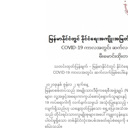
သတင်းထုတ်ပြန်ချက် – မြန်မာနိုင်ငံတွင် နို
COVID-19 ကာလအတွင်း ဆက်လက်ဖြစ်ပေါ်နေသည့် 
၂၀၂၀ခုနှစ် ဇွန်လ ၂ ရက်နေ့
မြန်မာစစ်တပ်သည် အမျိုးသားဒီမိုကရေစီအဖွဲ့ချုပ် (
များ၊ လူ့အခွင့်အရေးကာကွယ်စောင့်ရှောက်သူများနှင့် 
19 ကပ်ရောဂါကို လက်နက်သဖွယ် အသုံးပြုနေသည့် တစ
လျက်ရှိသည်ဟု ယနေ့ထုတ်ပြန်သော ရှေ့ပြေးအသံအဖွဲ့ 
သည် တိုင်းရင်းသားလူမျိုးစုများအပေါ် ကျူးလွန်နေသည
ပါဝင်မှုရှိသော တစ်နိုင်ငံလုံးအပစ်အခတ်ရပ်စဲရ
ပြောသည်။