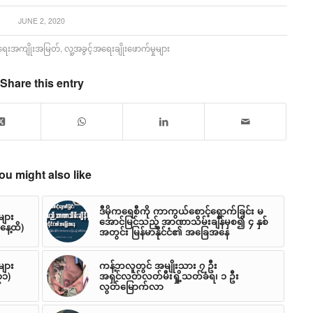
JUNE 2, 2020
်ငံရေးအကျိုးအမြတ်
,
လူ့အခွင့်အရေးချိုးဖောက်မှုများ
Share this entry
ou might also like
ဒီမိုကရေစီကို ကာကွယ်စောင့်ရှောက်ခြင်း မ
များ
အောင်မြင်သည့် အာဏာသိမ်းချိန်မှစ၍ ၄ နှစ်
နေ့ထိ)
အတွင်း မြန်မာနိုင်ငံ၏ အခြေအနေ
များ
ကန့်ဘလူတွင် အမျိုးသား ၇ ဦး
၃၁)
အရှင်လတ်လတ်မီးရှို့သတ်ခံရ၊ ၁ ဦး
လွတ်မြောက်လာ