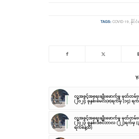
TAGS:
COVID-19
,
နိုင
Y
လူ့အခွင့်အရေးချိုးဖောက်မှု မှတ်တမ်း
(၂၀၂၄ ခုနှစ်၊မေလ(၈)ရက်မှ (၁၄) ရက်
လူ့အခွင့်အရေးချိုးဖောက်မှု မှတ်တမ်း
(၂၀၂၃ ခုနှစ်၊ဒီဇင်ဘာလ (၂၂)ရက်မှ (
ရက်နေ့ထိ)