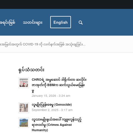
အရင်းမြစ်
သတင်းများ
English
းအကျိုးအမြတ်အတွက် COVID-19 ကို လက်နက်အဖြစ် အသုံးချခြင်း...
ရုပ်သံသတင်း
CHROရဲ့ အမှုဆောင် ဒါရိုက်တာ ဆလိုင်း
ဇာအုတ်ကို BBMက ဆက်သွယ်မေးမြန်း
မှု
January 15, 2026 - 3:24 am
လူမျိုးပြုန်းစေမှု (Genocide)
September 2, 2025 - 3:17 am
လူသားမျိုးနွယ်အပေါ် ကျူးလွန်သည့်
ရာဇဝတ်မှု (Crimes Against
Humanity)