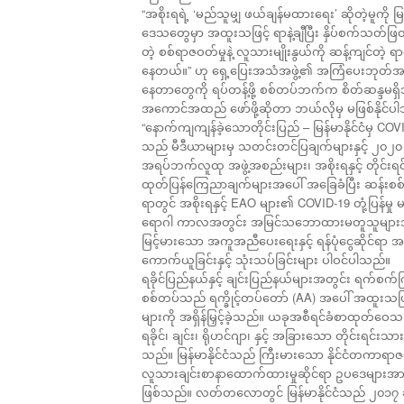
“အစိုးရရဲ့ ‘မည်သူမျှ ဖယ်ချန်မထားရေး’ ဆိုတဲ့မူကိ
ဒေသတွေမှာ အထူးသဖြင့် ရာနဲ့ချီပြီး နှိပ်စက်သတ
တဲ့ စစ်ရာဇဝတ်မှုနဲ့ လူသားမျိုးနွယ်ကို ဆန့်ကျင်တဲ
နေတယ်။” ဟု ရှေ့ပြေးအသံအဖွဲ့၏ အကြံပေးဘုတ်အဖွဲ့
နေတာတွေကို ရပ်တန့်ဖို့ စစ်တပ်ဘက်က စိတ်ဆန္ဒမရှိဘဲနဲ
အကောင်အထည် ဖော်ဖို့ဆိုတာ ဘယ်လိုမှ မဖြစ်နိုင်
“နောက်ကျကျန်ခဲ့သောတိုင်းပြည် – မြန်မာနိုင်ငံမှ 
သည် မီဒီယာများမှ သတင်းတင်ပြချက်များနှင့် ၂၀
အရပ်ဘက်လူထု အဖွဲ့အစည်းများ၊ အစိုးရနှင့် တိုင်
ထုတ်ပြန်ကြေညာချက်များအပေါ် အခြေခံပြီး ဆန်းစစ်
ရာတွင် အစိုးရနှင့် EAO များ၏ COVID-19 တုံ့ပြန်မှ
ရောဂါ ကာလအတွင်း အမြင်သဘောထားမတူသူများအပေါ် သ
မြင့်မားသော အကူအညီပေးရေးနှင့် ရန်ပုံငွေဆိုင
ကောက်ယူခြင်းနှင့် သုံးသပ်ခြင်းများ ပါဝင်ပါသည်။
ရခိုင်ပြည်နယ်နှင့် ချင်းပြည်နယ်များအတွင်း ရက်စက်
စစ်တပ်သည် ရက္ခိုင့်တပ်တော် (AA) အပေါ် အထူးသဖြင
များကို အရှိန်မြှင့်ခဲ့သည်။ ယခုအစီရင်ခံစာထုတ်ဝေသည
ရခိုင်၊ ချင်း၊ ရိုဟင်ဂျာ၊ နှင့် အခြားသော တိုင်းရင်း
သည်။ မြန်မာနိုင်ငံသည် ကြီးမားသော နိုင်ငံတကာရာဇဝတ
လူသားချင်းစာနာထောက်ထားမှုဆိုင်ရာ ဥပဒေများအား ခ
ဖြစ်သည်။ လတ်တလောတွင် မြန်မာနိုင်ငံသည် ၂၀၁၇ ခုနှ