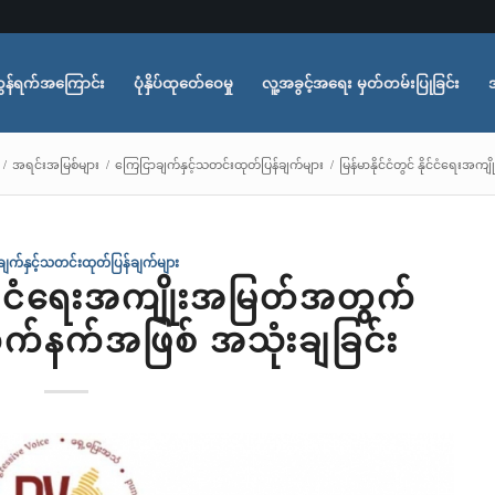
ွန်ရက်အကြောင်း
ပုံနှိပ်ထုတ်ေဝေမှု
လူ့အခွင့်အရေး မှတ်တမ်းပြုခြင်း
/
အရင်းအမြစ်များ
/
ကြေငြာချက်နှင့်သတင်းထုတ်ပြန်ချက်များ
/
မြန်မာနိုင်ငံတွင် နိုင်ငံရေ
ျက်နှင့်သတင်းထုတ်ပြန်ချက်များ
 နိုင်ငံရေးအကျိုးအမြတ်အတွက်
က်နက်အဖြစ် အသုံးချခြင်း