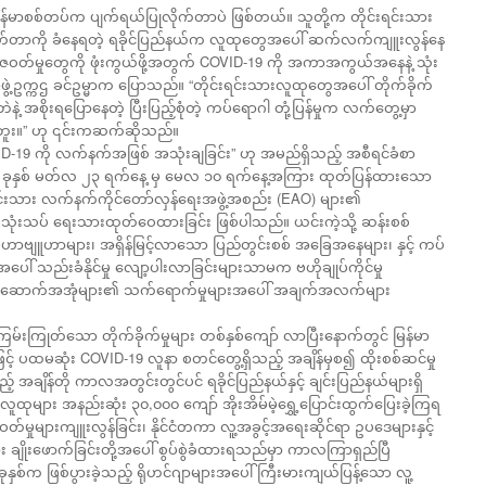
ု မြန်မာစစ်တပ်က ပျက်ရယ်ပြုလိုက်တာပဲ ဖြစ်တယ်။ သူတို့က တိုင်းရင်းသား
်ဖြတ်တာကို ခံနေရတဲ့ ရခိုင်ပြည်နယ်က လူထုတွေအပေါ် ဆက်လက်ကျူးလွန်နေ
့ ရာဇဝတ်မှုတွေကို ဖုံးကွယ်ဖို့အတွက် COVID-19 ကို အကာအကွယ်အနေနဲ့ သုံး
ဥက္ကဌ ခင်ဥမ္မာက ပြောသည်။ “တိုင်းရင်းသားလူထုတွေအပေါ် တိုက်ခိုက်
့ အစိုးရပြောနေတဲ့ ပြီးပြည့်စုံတဲ့ ကပ်ရောဂါ တုံ့ပြန်မှုက လက်တွေ့မှာ
ပါဘူး။” ဟု ၎င်းကဆက်ဆိုသည်။
COVID-19 ကို လက်နက်အဖြစ် အသုံးချခြင်း” ဟု အမည်ရှိသည့် အစီရင်ခံစာ
၂၀ ခုနှစ် မတ်လ ၂၃ ရက်နေ့ မှ မေလ ၁၀ ရက်နေ့အကြား ထုတ်ပြန်ထားသော
းရင်းသား လက်နက်ကိုင်တော်လှန်ရေးအဖွဲ့အစည်း (EAO) များ၏
သုံးသပ် ရေးသားထုတ်ဝေထားခြင်း ဖြစ်ပါသည်။ ယင်းကဲ့သို့ ဆန်းစစ်
ု မဟာဗျူဟာများ၊ အရှိန်မြင့်လာသော ပြည်တွင်းစစ် အခြေအနေများ၊ နှင့် ကပ်
ည်းခံနိုင်မှု လျော့ပါးလာခြင်းများသာမက ဗဟိုချုပ်ကိုင်မှု
်ရာ အဆောက်အအုံများ၏ သက်ရောက်မှုများအပေါ် အချက်အလက်များ
ကြမ်းကြုတ်သော တိုက်ခိုက်မှုများ တစ်နှစ်ကျော် လာပြီးနောက်တွင် မြန်မာ
့် ပထမဆုံး COVID-19 လူနာ စတင်တွေ့ရှိသည့် အချိန်မှစ၍ ထိုးစစ်ဆင်မှု
့် အချိန်တို ကာလအတွင်းတွင်ပင် ရခိုင်ပြည်နယ်နှင့် ချင်းပြည်နယ်များရှိ
သားလူထုများ အနည်းဆုံး ၃၀,၀၀၀ ကျော် အိုးအိမ်မဲ့ရွှေ့ပြောင်းထွက်ပြေးခဲ့ကြရ
်မှုများကျူးလွန်ခြင်း၊ နိုင်ငံတကာ လူ့အခွင့်အရေးဆိုင်ရာ ဥပဒေများနှင့်
ျိုးဖောက်ခြင်းတို့အပေါ် စွပ်စွဲခံထားရသည်မှာ ကာလကြာရှည်ပြီ
စ်က ဖြစ်ပွားခဲ့သည့် ရိုဟင်ဂျာများအပေါ် ကြီးမားကျယ်ပြန့်သော လူ့