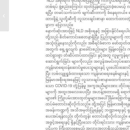
“NLD အစိုးရက ဗိုင်းရပ်စ်ပြန့်ပွားမှု ကာကွယ်ရေးအ
တစ်ရပ် ဖွဲ့စည်းကြောင်း ထုတ်ပြန်ကြေညာခဲ့ပေမယ့်
( ရှမ်းပြည်နယ်တောင်ပိုင်း
ရပြီး တမင်သက်သက် ဖျက်ဆီးတာကို ခံနေရတယ်။ ဒေ
ဆီဆိုင်မြို့)...
ထားဖို့နဲ့ သူတို့ဆီကို လူသားချင်းစာနာ ထောက်ထား
မ္မာက ပြောသည်။
နောက်ဆုံးအားဖြင့် NLD အစိုးရနှင့် အခြားနိုင်ငံရေ
တို့သည် စိတ်ကောင်းစေတနာရှိပြီး ပြည်သူများကို ကာ
အသုံးပြုနေသည်ကိုလည်း အစီရင်ခံစာက ဖော်ထုတ
အတွက် ရှေ့ရှုလျက် နှာခေါင်းစည်းများ ဖြန့်ဝေခြင်း ကဲ့
ထင်ရှားစွာ တံဆိပ်တပ်ထားခြင်း နှင့်အတူ လူမှုကွန်ရက
ဆောင်ရွက်ခြင်း များကိုလည်း အလွန်အမင်းလုပ်ဆောင
ကျန်းမာရေးဝန်ဆောင်မှုပေးသူများနှင့် ပူးပေါင်းဆော
ပြီး လစ်လျူရှုခံထားရသော ကျန်းမာရေးစနစ်များနှင
မြန်မာအစိုးရအနေဖြင့် လူသားချင်းစာနာထောက်ထားမှု
သော COVID-19 တုံ့ပြန်မှု အကူအညီများအား တိုင
များကို အထူးအလေးပေးပြီး အဟန့်အတားမရှိ ရောက်ရှိန
များ၏ ကြိုးပမ်းအားထုတ်မှုများအပေါ် ခြိမ်းခြောက်မှုမ
ထပ်မံတောင်းဆိုလိုက်သည်။ ထို့အပြင် မြန်မာအစိုးရနှ
အခန်းကဏ္ဍကို အသိအမှတ်ပြုရန်နှင့် ဘဏ္ဍာရေးနှင့် ရ
ပေးအပ်ရန်လည်း တိုက်တွန်း တောင်းဆိုလိုက်သည်။ ရန်ပ
အခွင့်အရေးနှင့် ရှိနှင့်ပြီးသော တိုင်းရင်းသား ကျ
ပဋိပက္ခ ကြီးထွားစေမည့် အလားအလာရှိသည့်အပေါ် စိ