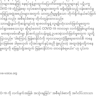
ည်းများအနေဖြင့် နေရပ်စွန့်ခွာထွက်ပြေးတိမ်းရှောင်ရသူများနှင့် ပဋိပက္ခ
-19 တုံ့ပြန်ရေး လုပ်ဆောင်မှုများအတွက် မရှိမဖြစ်သည့် ဝန်ဆောင်မှု
အခြေပြုအဖွဲ့အစည်းများအတွက် သာတူညီမျှမှုရှိသော တိုက်ရိုက်နယ်စပ်ဖြတ်
ာင်ရန် လည်း အစီရင်ခံစာမှ တိုက်တွန်းထားသည်။
လူသားမျိုးနွယ်ကိုဆန့်ကျင်တဲ့ ရာဇဝတ်မှုနဲ့ လူမျိုးတုံးသတ်ဖြတ်မှုတွေက
ု မထင်ရှားစေသေးဘူး ဆိုရင်တောင် COVID-19 ကာလမှာ လက်ရှိဖြစ်ပျက်နေ
မတရားဖမ်းဆီးမှု၊ နှိပ်စက်ညှင်းပန်းမှုနဲ့ ဥပဒေမဲ့သတ်ဖြတ်မှုတွေက သူတို့
ပြောသည်။ “ဒါကြောင့် မြန်မာနိုင်ငံကို ကုလသမဂ္ဂလုံခြုံရေးကောင်စီ ကနေ
ိုးပဲဖြစ်စေ ဒါမှမဟုတ် လိုအပ်ချက်နှင့်အညီ ဖွဲ့စည်းတဲ့ အထူးခုံရုံးတို့ကနေ
ှုတွေကို ဖြေရှင်းဖို့အတွက် မြန်မာနိုင်ငံက တာဝန်ခံရမယ်။” ဟု ၎င်းက
ve-voice.org
OVID-19 ကို လက်နက်အဖြစ် အသုံးချခြင်း” အစီရင်ခံစာကို အင်္ဂလိပ်ဘာသာ