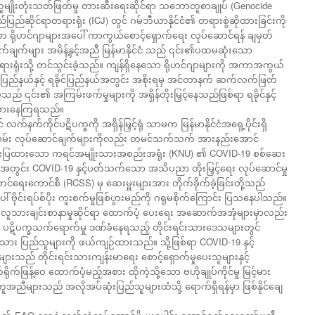
် လူမျိုးတုံးသတ်ဖြတ်မှု တားဆီးရေးဆိုင်ရာ သဘောတူစာချုပ် (Genocide
်ပြည်ဆိုင်ရာတရားရုံး (ICJ) တွင် ဂမ်ဘီယာနိုင်ငံ၏ တရားစွဲဆိုထားခြင်းကို
ော ရိုဟင်ဂျာများအပေါ် ကာကွယ်စောင့်ရှောက်ရေး လုပ်ဆောင်ရန် ချမှတ်
်များ အမိန့်နှင့်အညီ မြန်မာနိုင်ငံ သည် ၎င်း၏ပထမဆုံးသော
ားရုံးသို့ တင်သွင်းခဲ့သည်။ ကျန်ရှိနေသော ရိုဟင်ဂျာများကို အကာအကွယ်
ပြည်နယ်နှင့် ရခိုင်ပြည်နယ်အတွင်း အစိုးရမှ အင်တာနက် ဆက်လက်ဖြတ်
် ၎င်း၏ အကြမ်းဖက်မှုများကို အရှိန်တိုးမြှင့်နေသည်ဖြစ်ရာ ရခိုင်နှင့်
ကခံစားနေကြရသည်။
နက်ကိုင်ပဋိပက္ခကို အရှိန်မြှင့်ရုံ သာမက မြန်မာနိုင်ငံအရှေ့ပိုင်းရှိ
မ်း လုပ်ဆောင်ချက်များကိုလည်း တမင်သက်သက် အားနည်းအောင်
းထိုးပြထားသော ကရင်အမျိုးသားအစည်းအရုံး (KNU) ၏ COVID-19 စစ်ဆေး
ပြည်နယ်အတွင်း COVID-19 နှင့်ပတ်သက်သော အသိပညာ တိုးမြှင့်ရေး လုပ်ဆောင်မှု
ာင်ရေးကောင်စီ (RCSS) မှ ဆေးမှူးများအား တိုက်ခိုက်ခဲ့ခြင်းတို့သည်
 ဗိုင်းရပ်စ်ပိုး ကူးစက်မှုဖြစ်ပွားမည်ကို ဂရုမစိုက်ကြောင်း ပြသနေပါသည်။
် လူသားချင်းစာနာမှုဆိုင်ရာ ထောက်ပံ့ ပေးရေး အဆောက်အအုံများမှာလည်း
ားနှင့် ပဋိပက္ခသက်ရောက်မှု ဒဏ်ခံနေရသည့် တိုင်းရင်းသားဒေသများတွင်
သား ပြည်သူများကို ဖယ်ကျဉ်ထားသည်။ သို့ဖြစ်ရာ COVID-19 နှင့်
် တိုင်းရင်းသားကျန်းမာရေး စောင့်ရှောက်မှုပေးသူများနှင့်
ုက်ဖြန့်ဝေ ထောက်ပံ့မည့်အစား ထိုကဲ့သို့သော ဗဟိုချုပ်ကိုင်မှု မြင့်မား
ီများသည် အလိုအပ်ဆုံးပြည်သူများထံသို့ ရောက်ရှိရန်မှာ ဖြစ်နိုင်ချေ