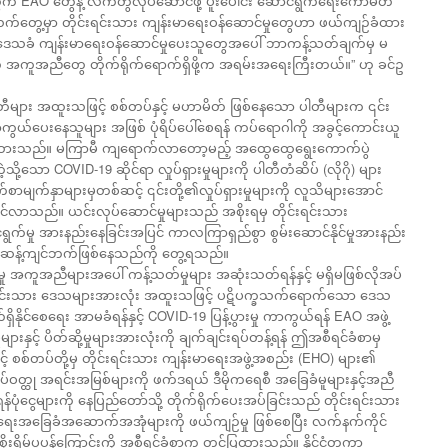
တွက် EAO တွေနဲ့ လက်တွဲလုပ်ဆောင်ဖို့ ပူးပေါင်း ဆောင်ရွက်ရေးကော်မတီ
 လက်တွေ့မှာ တိုင်းရင်းသား ကျန်းမာရေးဝန်ဆောင်မှုတွေဟာ ဖယ်ကျဉ်ခံထား
သခံ ကျန်းမာရေးဝန်ဆောင်မှုပေးသူတွေအပေါ် ဘာကန့်သတ်ချက်မှ မ
တဲ့ အကူအညီတွေ တိုက်ရိုက်ရောက်ရှိဖို့က အရမ်းအရေးကြီးတယ်။” ဟု ခင်ဥ
းပါတီများ အထူးသဖြင့် စစ်တပ်နှင့် မဟာမိတ် ဖြစ်နေသော ပါတီများက ၎င်း
ကွယ်ပေးနေသူများ အဖြစ် ပုံရိပ်ပေါ်စေရန် ကပ်ရောဂါကို အခွင့်ကောင်းယူ
်ထားသည်။ မကြာမီ ကျရောက်လာတော့မည့် အထွေထွေရွေးကောက်ပွဲ
သို့သော COVID-19 ဆိုင်ရာ လှုပ်ရှားမှုများကို ပါတီတံဆိပ် (လိုဂို) များ
်စာမျက်နှာများမှတစ်ဆင့် ၎င်းတို့၏လှုပ်ရှားမှုများကို လူသိများအောင်
်လာသည်။ ယင်းလုပ်ဆောင်မှုများသည် အစိုးရမှ တိုင်းရင်းသား
င်ရွက်မှု အားနည်းနေခြင်းအပြင် ကာလကြာရှည်စွာ စွမ်းဆောင်နိုင်မှုအားနည်း
့် ဆန့်ကျင်ဘက်ဖြစ်နေသည်ကို တွေ့ရသည်။
 အကူအညီများအပေါ် ကန့်သတ်မှုများ အဆုံးသတ်ရန်နှင့် မရှိမဖြစ်လိုအပ်
်းရင်းသား ဒေသများအားလုံး အထူးသဖြင့် ပဋိပက္ခသက်ရောက်သော ဒေသ
ိုင်စေရေး အာမခံရန်နှင့် COVID-19 ပြန့်ပွားမှု ကာကွယ်ရန် EAO အဖွဲ့
ျားနှင့် ပိတ်ဆို့မှုများအားလုံးကို ချက်ချင်းရပ်တန့်ရန် ဤအစီရင်ခံစာမှ
င့် စစ်တပ်တို့မှ တိုင်းရင်းသား ကျန်းမာရေးအဖွဲ့အစည်း (EHO) များ၏
ုပ်ဝတ္ထု အရင်းအမြစ်များကို ဖက်ဒရယ် ဒီမိုကရေစီ အခြေခံမူများနှင့်အညီ
ုံငွေများကို နေပြည်တော်သို့ တိုက်ရိုက်ပေးအပ်ခြင်းသည် တိုင်းရင်းသား
န်းမာရေးအခြေခံအဆောက်အအုံများကို ဖယ်ကျဉ်မှု ဖြစ်စေပြီး လက်နက်ကိုင်
ုးရိမ်ပူပန်ကြောင်းကို အစီရင်ခံစာက တင်ပြထားသည်။ နိုင်ငံတကာ