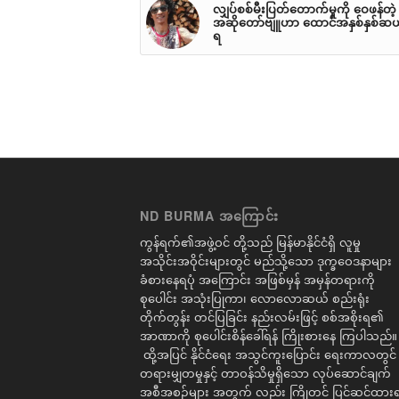
လျှပ်စစ်မီးပြတ်တောက်မှုကို ဝေဖန်တဲ့
အဆိုတော်ဗျူဟာ ထောင်အနှစ်နှစ်ဆယ်
ရ
ND BURMA အကြောင်း
ကွန်ရက်၏အဖွဲ့ဝင် တို့သည် မြန်မာနိုင်ငံရှိ လူမှု
အသိုင်းအဝိုင်းများတွင် မည်သို့သော ဒုက္ခဝေဒနာများ
ခံစားနေရပုံ အကြောင်း အဖြစ်မှန် အမှန်တရားကို
စုပေါင်း အသုံးပြုကာ၊ လောလောဆယ် စည်းရုံး
တိုက်တွန်း တင်ပြခြင်း နည်းလမ်းဖြင့် စစ်အစိုးရ၏
အာဏာကို စုပေါင်းစိန်ခေါ်ရန် ကြိုးစားနေ ကြပါသည်။
ထို့အပြင် နိုင်ငံရေး အသွင်ကူးပြောင်း ရေးကာလတွင်
တရားမျှတမှုနှင့် တာဝန်သိမှုရှိသော လုပ်ဆောင်ချက်
အစီအစဉ်များ အတွက် လည်း ကြိုတင် ပြင်ဆင်ထားရ