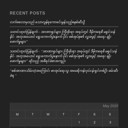
RECENT POSTS
လက်ဗလောမှသည် သောလွန်ရကောင်ေးမွန်သည့်စနစ်ဆီသို့
သတင်းထုတ်ပြန်ချက် – အာဏာရှင်များ ကြီးစိုးရာ အရပ်တွင် ဒီမိုကရေစီ မရှင်သန်
နိုင်- အတုအယောင် ရွေးကောက်ပွဲနောက် ပိုင်း စစ်အုပ်စု၏ လူ့အခွင့် အရေး ချိုး
ဖောက်မှုများ”
သတင်းထုတ်ပြန်ချက် – “အာဏာရှင်များ ကြီးစိုးရာ အရပ်တွင် ဒီမိုကရေစီ မရှင်သန်
နိုင်- အတုအယောင် ရွေးကောက်ပွဲနောက် ပိုင်း စစ်အုပ်စု၏ လူ့အခွင့် အရေး ချိုး
ဖောက်မှုများ” ဆိုသည့် အစီရင်ခံစာအကျဉ်း
“စစ်အာဏာသိမ်းတဲ့အကြောင်း စာအုပ်ရေးသူ အမေရိကန်လုပ်ငန်းရှင်တစ်ဦး ဖမ်းဆီး
ခံရ “
May 2020
M
T
W
T
F
S
S
1
2
3