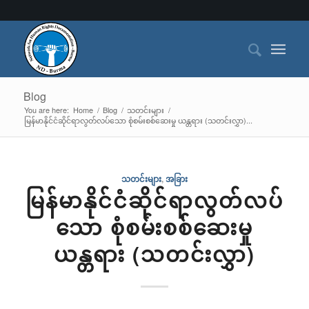
Blog
You are here:
Home
/
Blog
/
သတင်းများ
/
မြန်မာနိုင်ငံဆိုင်ရာလွတ်လပ်သော စုံစမ်းစစ်ဆေးမှု ယန္တရား (သတင်းလွှာ)...
သတင်းများ
,
အခြား
မြန်မာနိုင်ငံဆိုင်ရာလွတ်လပ်
သော စုံစမ်းစစ်ဆေးမှု
ယန္တရား (သတင်းလွှာ)