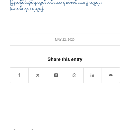
မြန်မာနိုင်ငံဆိုင်ရာလွတ်လပ်သော စုံစမ်းစစ်ဆေးမှု ယန္တရား
(သတင်းလွှာ) ရယူရန်
MAY 22, 2020
Share this entry