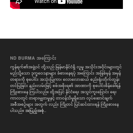
ND BURMA အကြောင်း
ကွန်ရက်၏အဖွဲ့ဝင် တို့သည် မြန်မာနိုင်ငံရှိ လူမှု အသိုင်းအဝိုင်းများတွင်
မည်သို့သော ဒုက္ခဝေဒနာများ ခံစားနေရပုံ အကြောင်း အဖြစ်မှန် အမှန်
တရားကို စုပေါင်း အသုံးပြုကာ၊ လောလောဆယ် စည်းရုံးတိုက်တွန်း
တင်ပြခြင်း နည်းလမ်းဖြင့် စစ်အစိုးရ၏ အာဏာကို စုပေါင်းစိန်ခေါ်ရန်
ကြိုးစားနေ ကြပါသည်။ ထို့အပြင် နိုင်ငံရေး အသွင်ကူးပြောင်း ရေး
ကာလတွင် တရားမျှတမှုနှင့် တာဝန်သိမှုရှိသော လုပ်ဆောင်ချက်
အစီအစဉ်များ အတွက် လည်း ကြိုတင် ပြင်ဆင်ထားရန် ကြိုးစားနေ
ပါသည်။
အပြည့်အစုံ..