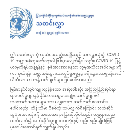
ဤသတင်းလွှာကို ထုတ်ဝေသည့်အချိန်သည် တကမ္ဘာလုံး၌ COVID-
19 ကမ္ဘာအနှံကူးစက်ရောဂါ ဖြစ်ပွားလျက်ရှိပါသည်။ COVID-19 ပြန့်
ပွားမှုကိုရပ်တန့်ရန်နှင့် ခုခံအားအားနေသာ လူမှုအသိုင်းအဝိုင်းများကို
ကာကွယ်ရန်၊ ကမ္ဘာအနှံသွားလာလှုပ်ရှားမှုနှင့် ခရီးသွားလာမှုတို့အပေါ်
သိသိသာသာ ကန့်သတ်ချက်များဖြစ်ပေါ်လာသည်။
မြန်မာနိုင်ငံတွင်ကျူးလွန်ခဲ့သော အဆိုးဝါးဆုံး အပြည်ပြည်ဆိုင်ရာ
ရာဇဝတ်မှုများနှင့် နိုင်ငံတကာဥပဒေချိုးဖောက်မှုများ၏
အထောက်အထားများအား ယန္တရားက ဆက်လက်စုဆောင်း၊
ပေါင်းစည်း၊ ထိန်းသိမ်း စီစစ်သုံးသပ်လျှက်ရှိကြောင်း သက်ဆိုင်
သူများအားလုံးကို အသေအချာပြောဆိုလိုပါသည်။ ယန္တရားသည်
ဆက်လက်၍ သက်ဆိုင်သူများအားလုံးနှင့်လည်း နည်းမျိုးစုံဖြင့်
ပူးပေါင်းဆောင်ရွက်လျှက်ရှိပါသည်။