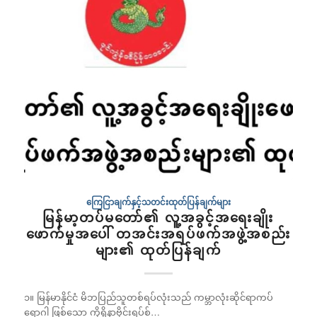
ကြေငြာချက်နှင့်သတင်းထုတ်ပြန်ချက်များ
မြန်မာ့တပ်မတော်၏ လူ့အခွင့်အရေးချိုး
ဖောက်မှုအပေါ် တအင်းအရပ်ဖက်အဖွဲ့အစည်း
များ၏ ထုတ်ပြန်ချက်
၁။ မြန်မာနိုင်ငံ မိဘပြည်သူတစ်ရပ်လုံးသည် ကမ္ဘာလုံးဆိုင်ရာကပ်
ရောဂါ ဖြစ်သော ကိုရိုနာဗိုင်းရပ်စ်…