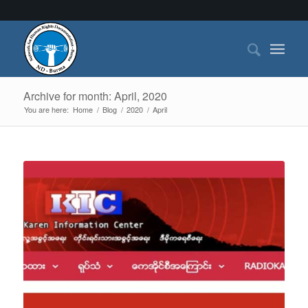
Archive for month: April, 2020
You are here:
Home
/
Blog
/
2020
/
April