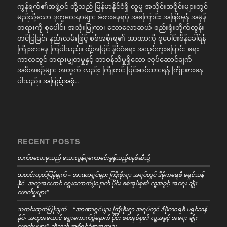
ကွန်ရက်၏အဖွဲ့ဝင် တို့သည် မြန်မာနိုင်ငံရှိ လူမှု အသိုင်းအဝိုင်းများတွင်
မည်သို့သော ဒုက္ခဝေဒနာများ ခံစားနေရပုံ အကြောင်း အဖြစ်မှန် အမှန်
တရားကို စုပေါင်း အသုံးပြုကာ၊ လောလောဆယ် စည်းရုံးတိုက်တွန်း
တင်ပြခြင်း နည်းလမ်းဖြင့် စစ်အစိုးရ၏ အာဏာကို စုပေါင်းစိန်ခေါ်ရန်
ကြိုးစားနေ ကြပါသည်။ ထို့အပြင် နိုင်ငံရေး အသွင်ကူးပြောင်း ရေး
ကာလတွင် တရားမျှတမှုနှင့် တာဝန်သိမှုရှိသော လုပ်ဆောင်ချက်
အစီအစဉ်များ အတွက် လည်း ကြိုတင် ပြင်ဆင်ထားရန် ကြိုးစားနေ
ပါသည်။
အပြည့်အစုံ..
RECENT POSTS
လက်ဗလောမှသည် သောလွန်ရကောင်ေးမွန်သည့်စနစ်ဆီသို့
သတင်းထုတ်ပြန်ချက် – အာဏာရှင်များ ကြီးစိုးရာ အရပ်တွင် ဒီမိုကရေစီ မရှင်သန်
နိုင်- အတုအယောင် ရွေးကောက်ပွဲနောက် ပိုင်း စစ်အုပ်စု၏ လူ့အခွင့် အရေး ချိုး
ဖောက်မှုများ”
သတင်းထုတ်ပြန်ချက် – “အာဏာရှင်များ ကြီးစိုးရာ အရပ်တွင် ဒီမိုကရေစီ မရှင်သန်
နိုင်- အတုအယောင် ရွေးကောက်ပွဲနောက် ပိုင်း စစ်အုပ်စု၏ လူ့အခွင့် အရေး ချိုး
ဖောက်မှုများ” ဆိုသည့် အစီရင်ခံစာအကျဉ်း