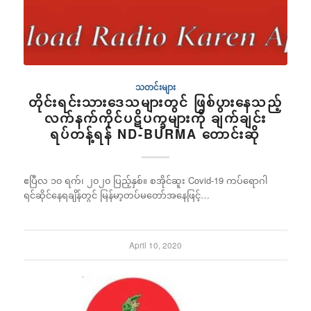
သတင်းများ
တိုင်းရင်းသားဒေသများတွင် ဖြစ်ပွားနေသည့်
လက်နက်ကိုင်ပဋိပက္ခများကို ချက်ချင်း
ရပ်တန့်ရန် ND-BURMA တောင်းဆို
ဧပြီလ ၁၀ ရက်၊ ၂၀၂၀ ပြည့်နှစ်။ စအိုင်ဆူး Covid-19 ကပ်ရောဂါ
ရင်ဆိုင်နေရချိန်တွင် မြန်မာ့တပ်မတော်အနေဖြင့်…
April 10, 2020