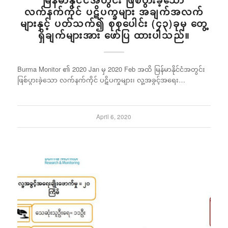
မြန်မာနိုင်ငံအတွင်း ဖြစ်ပွားခဲ့သော
လက်နက်ကိုင် ပဋိပက္ခများ အချက်အလက်
များနှင့် ပတ်သက်၍ စုစုပေါင်း (၄၃)ခုမှ တွေ့
ရှိချက်များအား ဖော်ပြ ထားပါသည်။
Burma Monitor ၏ 2020 Jan မှ 2020 Feb အထိ မြန်မာနိုင်ငံအတွင်း
ဖြစ်ပွားခဲ့သော လက်နက်ကိုင် ပဋိပက္ခများ၊ လူ့အခွင့်အရေး…
April 6, 2020