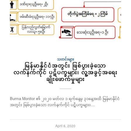
သတင်းများ
မြန်မာနိုင်ငံအတွင်း ဖြစ်ပွားခဲ့သော
လက်နက်ကိုင် ပဋိပက္ခများ၊ လူ့အခွင့်အရေး
ချိုးဖောက်မှုများ
Burma Monitor ၏ ၂၀၂၀ မတ်လ ၁ ရက်နေ့မှ ၃၁နေ့အထိ မြန်မာနိုင်ငံ
အတွင်း ဖြစ်ပွားခဲ့သော လက်နက်ကိုင် ပဋိပက္ခများ၊…
April 6, 2020