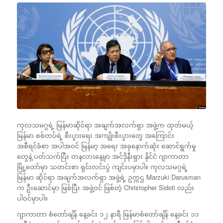
ကုလသမဂ္ဂရဲ့ မြန်မာဆိုင်ရာ အချက်အလက်ရှာ အဖွဲ့က ထုတ်မယ့်
မြန်မာ စစ်တပ်ရဲ့ စီးပွားရေး အကျိုးစီးပွားတွေ အကြောင်း
အစီရင်ခံစာ အပါအဝင် မြန်မာ့ အရေး အခုနောက်ဆုံး ဆောင်ရွက်မှု
တွေနဲ့ ပတ်သက်ပြီး တနလာၤနေ့မှာ အင်ဒိုနီးရှား နိုင်ငံ ဂျာကာတာ
မြို့တော်မှာ သတင်းစာ ရှင်းလင်းပွဲ ကျင်းပမှာပါ။ ကုလသမဂ္ဂရဲ့
မြန်မာ ဆိုင်ရာ အချက်အလက်ရှာ အဖွဲ့ရဲ့ ဥက္ကဌ Marzuki Darusman
က ဦးဆောင်မှာ ဖြစ်ပြီး အဖွဲ့ဝင် ဖြစ်တဲ့ Christopher Sidoti လည်း
ပါဝင်မှာပါ။
ဂျာကာတာ စံတော်ချိန် နေ့ခင်း ၁၂ နာရီ မြန်မာစံတော်ချိန် နေ့ခင်း ၁၁