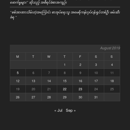
ဖောက်မှုများ” ဆိုသည့် အစီရင်ခံစာအကျဉ်း
“စစ်အာဏာသိမ်းတဲ့အကြောင်း စာအုပ်ရေးသူ အမေရိကန်လုပ်ငန်းရှင်တစ်ဦး ဖမ်းဆီး
ခံရ “
August 2019
M
T
W
T
F
S
S
1
2
3
4
5
6
7
8
9
10
11
12
13
14
15
16
17
18
19
20
21
22
23
24
25
26
27
28
29
30
31
« Jul
Sep »