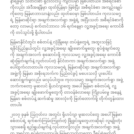
နာရီခွဲမှာ သတင်းစာ ရှင်းလင်းပွဲ ကျင်းပမှာ ဖြစ်ပါတယ်။ အစီရင်ခံစာ
ကိုလည်း အဲဒီအချိန်မှာ ထုတ်ပြန်မှာ ဖြစ်ပြီး အစီရင်ခံစာ အကျဉ်းချုပ်
ကိုတော့ မြန်မာဘာသာနဲ့လည်း ထုတ်ဝေမှာ ဖြစ်ပါတယ်။ ကုလသမဂ္ဂ
ရဲ့ မြန်မာဆိုင်ရာ အချက်အလက်ရှာ အဖွဲ့ရဲ့ အပြီးသတ် အစီရင်ခံစာကို
တော့ လာမယ့် စက်တင်ဘာလ ၁၆ ရက်နေ့မှာ လူ့အခွင့်အရေး ကောင်စီ
ကို တင်သွင်းဖို့ ရှိပါတယ်။
မြန်မာနိုင်ငံတွင်း စစ်တပ်နဲ့ လုံခြုံရေး တပ်ဖွဲ့တွေရဲ့ အထူးသဖြင့်
ရခိုင်ပြည်နယ်တွင်း လူ့အခွင့်အရေး ချိုးဖောက်မှုတွေ၊ စွပ်စွဲချက်တွေ
ကို အချက်အလက် စုဆောင်းဖို့ ကုလသမဂ္ဂ လူ့အခွင့်အရေး ကောင်စီ
ဆုံးဖြတ်ချက်နဲ့ လွတ်လပ်တဲ့ နိုင်ငံတကာ အချက်အလက်ရှာ အဖွဲ့
ပေါ်ထွက်လာတာပါ။ ကုလသမဂ္ဂရဲ့ မြန်မာဆိုင်ရာ အချက်အလက်ရှာ
အဖွဲ့ကို မြန်မာ အစိုးရဘက်က ပြည်ဝင်ခွင့် မပေးသလို ပူးပေါင်း
ဆောင်ရွက်မှုလည်း မလုပ်ပါဘူး။ ကုလသမဂ္ဂ အချက်အလက်ရှာ အဖွဲ့
ဘက်ကတော့ မူဆလင် ရိုဟင်ဂျာတွေ အပေါ် မြန်မာ စစ်တပ်ရဲ့ လူ့
အခွင့်အရေး ချိုးဖောက်မှုတွေကို တာဝန်ခံလာရေး ကြိုးပမ်းမှု အနေနဲ့
မြန်မာ စစ်တပ်နဲ့ ဆက်ဆံမှု အားလုံးကို ဖြတ်တောက်ဖို့ တိုက်တွန်းထား
တာပါ။
၂၀၁၇ ခုနှစ် သြဂုတ်လ အတွင်း ရိုဟင်ဂျာ မူဆလင်တွေ အပေါ် မြန်မာ
စစ်တပ်ရဲ့ ရက်စက်ကြမ်းကြုတ်တဲ့ ဖြိုခွင်းမှုတွေဟာဆိုရင် လူမျိုးတုံး
သွားစေဖို့ ရည်ရွယ်ချက်နဲ့ လုပ်တာလို့လည်း အချက်အလက်ရှာ အဖွဲ့
က အရင်က စွပ်စွဲထားတာပါ။ မြန်မာဘက်ကတော့ ဒီစွပ်စွဲချက်ကို