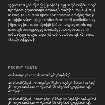
ကွန်ရက်၏အဖွဲ့ဝင် တို့သည် မြန်မာနိုင်ငံရှိ လူမှု အသိုင်းအဝိုင်းများတွင်
မည်သို့သော ဒုက္ခဝေဒနာများ ခံစားနေရပုံ အကြောင်း အဖြစ်မှန် အမှန်
တရားကို စုပေါင်း အသုံးပြုကာ၊ လောလောဆယ် စည်းရုံးတိုက်တွန်း
တင်ပြခြင်း နည်းလမ်းဖြင့် စစ်အစိုးရ၏ အာဏာကို စုပေါင်းစိန်ခေါ်ရန်
ကြိုးစားနေ ကြပါသည်။ ထို့အပြင် နိုင်ငံရေး အသွင်ကူးပြောင်း ရေး
ကာလတွင် တရားမျှတမှုနှင့် တာဝန်သိမှုရှိသော လုပ်ဆောင်ချက်
အစီအစဉ်များ အတွက် လည်း ကြိုတင် ပြင်ဆင်ထားရန် ကြိုးစားနေ
ပါသည်။
အပြည့်အစုံ..
RECENT POSTS
လက်ဗလောမှသည် သောလွန်ရကောင်ေးမွန်သည့်စနစ်ဆီသို့
သတင်းထုတ်ပြန်ချက် – အာဏာရှင်များ ကြီးစိုးရာ အရပ်တွင် ဒီမိုကရေစီ မရှင်သန်
နိုင်- အတုအယောင် ရွေးကောက်ပွဲနောက် ပိုင်း စစ်အုပ်စု၏ လူ့အခွင့် အရေး ချိုး
ဖောက်မှုများ”
သတင်းထုတ်ပြန်ချက် – “အာဏာရှင်များ ကြီးစိုးရာ အရပ်တွင် ဒီမိုကရေစီ မရှင်သန်
နိုင်- အတုအယောင် ရွေးကောက်ပွဲနောက် ပိုင်း စစ်အုပ်စု၏ လူ့အခွင့် အရေး ချိုး