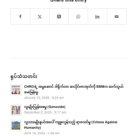
ရုပ်သံသတင်း
CHROရဲ့ အမှုဆောင် ဒါရိုက်တာ ဆလိုင်းဇာအုတ်ကို BBMက ဆက်သွယ်
မေးမြန်းမှု
January 15, 2026 - 3:24 am
လူမျိုးပြုန်းစေမှု (Genocide)
September 2, 2025 - 3:17 am
လူသားမျိုးနွယ်အပေါ် ကျူးလွန်သည့် ရာဇဝတ်မှု (Crimes Against
Humanity)
June 16, 2025 - 1:36 am