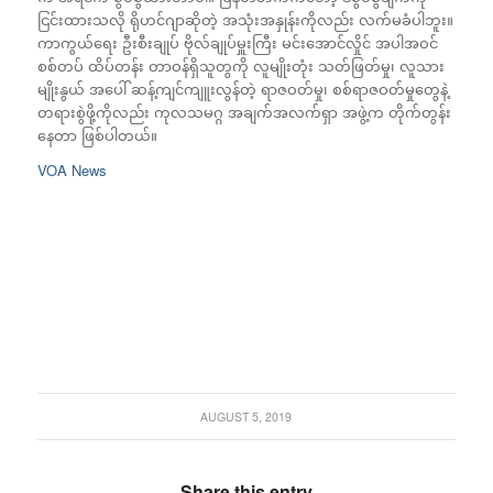
ငြင်းထားသလို ရိုဟင်ဂျာဆိုတဲ့ အသုံးအနှုန်းကိုလည်း လက်မခံပါဘူး။
ကာကွယ်ရေး ဦးစီးချုပ် ဗိုလ်ချုပ်မှူးကြီး မင်းအောင်လှိုင် အပါအဝင်
စစ်တပ် ထိပ်တန်း တာဝန်ရှိသူတွကို လူမျိုးတုံး သတ်ဖြတ်မှု၊ လူသား
မျိုးနွယ် အပေါ် ဆန့်ကျင်ကျူးလွန်တဲ့ ရာဇဝတ်မှု၊ စစ်ရာဇဝတ်မှုတွေနဲ့
တရားစွဲဖို့ကိုလည်း ကုလသမဂ္ဂ အချက်အလက်ရှာ အဖွဲ့က တိုက်တွန်း
နေတာ ဖြစ်ပါတယ်။
VOA News
AUGUST 5, 2019
Share this entry