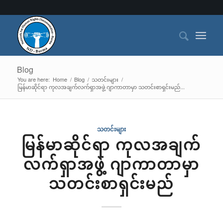
Blog
You are here:
Home
/
Blog
/
သတင်းများ
/
မြန်မာဆိုင်ရာ ကုလအချက်လက်ရှာအဖွဲ့ ဂျာကာတာမှာ သတင်းစာရှင်းမည်...
သတင်းများ
မြန်မာဆိုင်ရာ ကုလအချက်
လက်ရှာအဖွဲ့ ဂျာကာတာမှာ
သတင်းစာရှင်းမည်