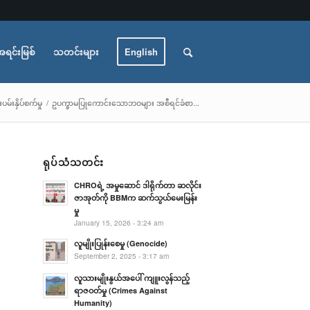
အရင်းမြစ်
သတင်းများ
English
ပမ်းနှိပ်စက်မှု
/
ဥပက္ခာမပြုကောင်းသောဘဝများ အစီရင်ခံစာ...
ရုပ်သံသတင်း
CHROရဲ့ အမှုဆောင် ဒါရိုက်တာ ဆလိုင်း
ဇာအုတ်ကို BBMက ဆက်သွယ်မေးမြန်း
မှု
January 15, 2026 - 3:24 am
လူမျိုးပြုန်းစေမှု (Genocide)
September 2, 2025 - 3:17 am
လူသားမျိုးနွယ်အပေါ် ကျူးလွန်သည့်
ရာဇဝတ်မှု (Crimes Against
Humanity)