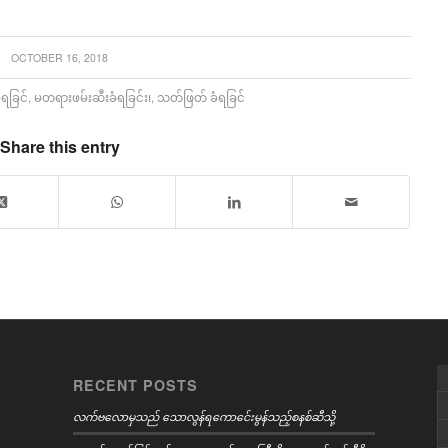
OCTOBER 16, 2018
ံရခြင်
,
မတရားဖမ်းဆီးခံရခြင်း၊
,
သတ်ဖြတ် ခံရခြင်
Share this entry
RECENT POSTS
လက်ဗလောမှသည် သောလွန်ရကောင်ေးမွန်သည့်စနစ်ဆီသို့