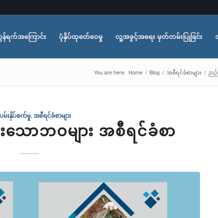
ွန်ရက်အကြောင်း
ပုံနှိပ်ထုတ်ေဝေမှု
လူ့အခွင့်အရေး မှတ်တမ်းပြုခြင်း
You are here:
Home
/
Blog
/
အစီရင်ခံစာများ
/
ညဉ်း
မ်းနှိပ်စက်မှု
,
အစီရင်ခံစာများ
်းသောဘဝများ အစီရင်ခံစာ