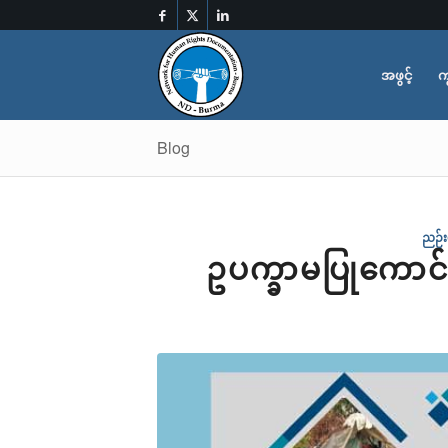
အဖွင့်
က
Blog
ညဉ်းပ
ဥပက္ခာမပြုကောင