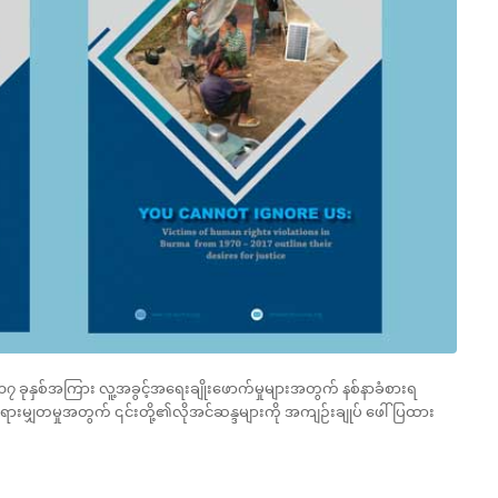
၇ ခုနှစ်အကြား လူ့အခွ
င့်အရေးချိုးဖောက်မှုများအတွက် နစ်နာခံစားရ
ရားမျှတမှုအတွက် ၎င်းတို့၏လိုအင်ဆန္ဒများကို အကျဉ်းချုပ် ဖေါ်ပြထား