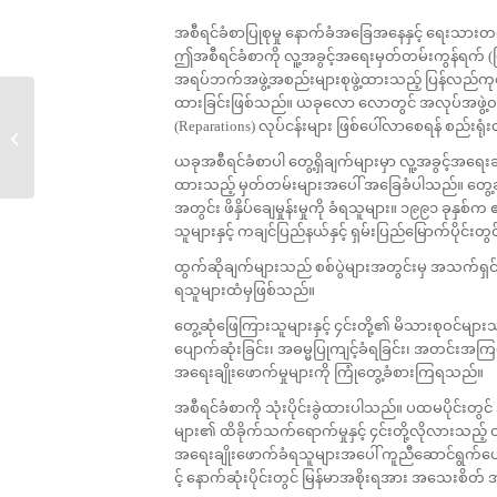
အစီရင်ခံစာပြုစုမှု နောက်ခံအခြေအနေနှင့် ရေးသားတင်
ဤအစီရင်ခံစာကို လူ့အခွင့်အရေးမှတ်တမ်းကွန်ရက် (မြန်
အရပ်ဘက်အဖွဲ့အစည်းများစုဖွဲ့ထားသည့် ပြန်လည်ကုစားပ
ထားခြင်းဖြစ်သည်။ ယခုလော လောတွင် အလုပ်အဖွဲ့ဝင် ၁
လူ့အခွင့်အရေးရှေ့နေနဲ့
(Reparations) လုပ်ငန်းများ ဖြစ်ပေါ်လာစေရန် စည်းရုံ
ဝန်းရံသူတို့ကိုထောင်ချတဲ့
အပေါ်...
ယခုအစီရင်ခံစာပါ တွေ့ရှိချက်များမှာ လူ့အခွင့်အရေးခ
ထားသည့် မှတ်တမ်းများအပေါ် အခြေခံပါသည်။ တွေ့
အတွင်း ဖိနှိပ်ချေမှုန်းမှုကို ခံရသူများ။ ၁၉၉၁ ခု
သူများနှင့် ကချင်ပြည်နယ်နှင့် ရှမ်းပြည်မြောက်ပိုင်း
ထွက်ဆိုချက်များသည် စစ်ပွဲများအတွင်းမှ အသက်ရှင်က
ရသူများထံမှဖြစ်သည်။
တွေ့ဆုံဖြေကြားသူများနှင့် ၄င်းတို့၏ မိသားစုဝင်များ
ပျောက်ဆုံးခြင်း၊ အဓမ္မပြုကျင့်ခံရခြင်း၊ အတင်းအကြပ်
အရေးချိုးဖောက်မှုများကို ကြုံတွေ့ခံစားကြရသည်။
အစီရင်ခံစာကို သုံးပိုင်းခွဲထားပါသည်။ ပထမပိုင်းတ
များ၏ ထိခိုက်သက်ရောက်မှုနှင့် ၄င်းတို့လိုလားသည့်
အရေးချိုးဖောက်ခံရသူများအပေါ် ကူညီဆောင်ရွက်ပ
င့် နောက်ဆုံးပိုင်းတွင် မြန်မာအစိုးရအား အသေးစိတ်