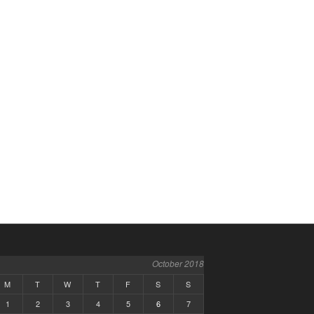
October 2018
M
T
W
T
F
S
S
1
2
3
4
5
6
7