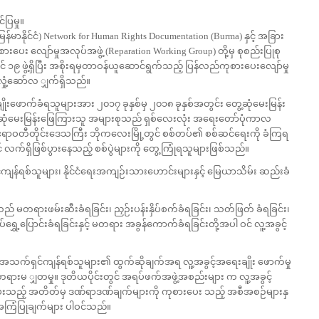
ပြမှု။
မာနိုင်ငံ) Network for Human Rights Documentation (Burma) နှင့် အခြား
ေး လျော်မှုအလုပ်အဖွဲ့ (Reparation Working Group) တို့မှ စုစည်းပြုစု
၉ ဖွဲ့ရှိပြီး အစိုးရမှတာဝန်ယူဆောင်ရွက်သည့် ပြန်လည်ကုစားပေးလျော်မှု
းလှုံ့ဆော်လ ျှက်ရှိသည်။
ျိုးဖောက်ခံရသူများအား ၂၀၁၇ ခုနှစ်မှ ၂၀၁၈ ခုနှစ်အတွင်း တွေ့ဆုံမေးမြန်း
ဆုံမေးမြန်းဖြေကြားသူ အများစုသည် ရှစ်လေးလုံး အရေးတော်ပုံကာလ
နှစ်က ဧရာဝတီတိုင်းဒေသကြီး ဘိုကလေးမြို့တွင် စစ်တပ်၏ စစ်ဆင်ရေးကို ခံကြရ
တွင် လက်ရှိဖြစ်ပွားနေသည့် စစ်ပွဲများကို တွေ့ကြုံရသူများဖြစ်သည်။
ျန်ရစ်သူများ၊ နိုင်ငံရေးအကျဉ်းသားဟောင်းများနှင့် မြေယာသိမ်း ဆည်းခံ
သည် မတရားဖမ်းဆီးခံရခြင်း၊ ညှဉ်းပန်းနှိပ်စက်ခံရခြင်း၊ သတ်ဖြတ် ခံရခြင်း၊
ရွှေ့ပြောင်းခံရခြင်းနှင့် မတရား အခွန်ကောက်ခံရခြင်းတို့အပါ ဝင် လူ့အခွင့်
ွင် အသက်ရှင်ကျန်ရစ်သူများ၏ ထွက်ဆိုချက်အရ လူ့အခွင့်အရေးချိုး ဖောက်မှု
 တရားမ ျှတမှု။ ဒုတိယပိုင်းတွင် အရပ်ဖက်အဖွဲ့အစည်းများ က လူ့အခွင့်
ေးသည့် အတိတ်မှ ဒဏ်ရာဒဏ်ချက်များကို ကုစားပေး သည့် အစီအစဉ်များနှ
 အကြံပြုချက်များ ပါဝင်သည်။