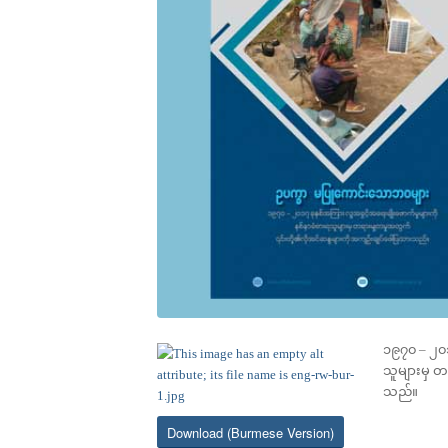
၁၉၇၀ – ၂၀၁
သူများမှ တ
သည်။
Download (Burmese Version)