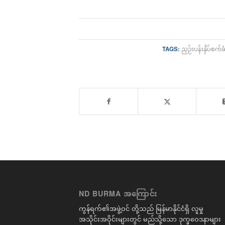
TAGS:
ညှဉ်းပန်းနှိပ်စက်ခ
ND BURMA အကြောင်း
ကွန်ရက်၏အဖွဲ့ဝင် တို့သည် မြန်မာနိုင်ငံရှိ လူမှု
အသိုင်းအဝိုင်းများတွင် မည်သို့သော ဒုက္ခဝေဒနာများ