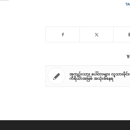
TA
Y
အကျဉ်းသား ပေါ်တာများ လူသားမိုင်းရ
ကိရိယာအဖြစ် အသုံးခံနေရ