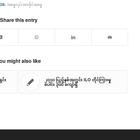
GS:
အဓမ္မလုပ်အားခိုင်းစေမှု
Share this entry
ou might also like
ှင်း
၂၀၁၀ ပြည့်နှစ်အတွင်း ILO တိုင်ကြားမှု
ပေါင်း ၃၀၀ ကျော်ရှိ