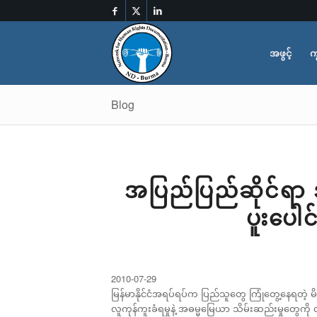
အဖွင့်
က
Blog
အပြည်ပြည်ဆိုင်ရာ 
ပူးပေါ
2010-07-29
မြန်မာနိုင်ငံအရပ်ရပ်က ပြည်သူတွေ ကြုံတွေ့နေရတဲ့ မ
လူကုန်ကူးခံရမှုနဲ့ အဓမ္မမြေယာ
သိမ်းဆည်းမှုတွေကို 