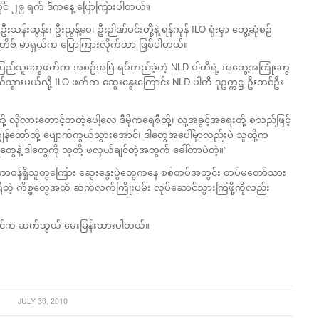
ူလိုင် ၂၉ ရက် ဒီကနေ့ ပြောကြားပါတယ်။
်းထွန်း၊ ဦးညွန့်ဝေ၊ ဦးဉါဏ်ဝင်းတို့နဲ့ ရန်ကုန် ILO ရုံးမှာ တွေ့ဆုံစဉ်
တာ စတိဗ် မာရှယ်က ပြောကြားလိုက်တာ ဖြစ်ပါတယ်။
မှာ ပြည်သူတွေဖက်က အစဉ်အမြဲ ရပ်တည်ခဲ့တဲ့ NLD ပါတီရဲ့ အတွေ့အကြုံတွေ
တွယ်သွားမယ်လို့ ILO ဖက်က ဆွေးနွေးကြောင်း NLD ပါတီ ဒုဥက္ကဋ္ဌ ဦးတင်ဦး
လိုလားတောင့်တတဲ့ပေါ့လေ ဒီမိုကရေစီတို့၊ လူ့အခွင့်အရေးတို့ စသည်ဖြင့်
ကျွန်တော်တို့ ပျောက်ကွယ်သွားအောင်၊ ဒါတွေအပေါ်မှာလည်းပဲ သူတို့က
တွေနဲ့ ဒါတွေကို သူတို့ ဖလှယ်ချင်တဲ့အတွက် ခေါ်တာပဲတဲ့။”
ါတီ တာဝန်ရှိသူတွကြေား ဆွေးနွေးပွဲတွေကနေ စစ်တပ်အတွင်း တပ်မတော်သား
ရှိတဲ့ ကိစ္စတွေအထိ ဆက်လက်ကြိုးပမ်း လုပ်ဆောင်သွားကြဖို့ကိုလည်း
အောင်က ဆက်သွယ် မေးမြန်းထားပါတယ်။
JULY 30, 2010