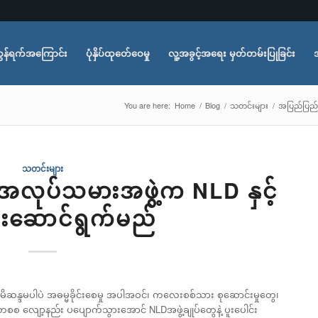
ွန်ရက်အကြောင်း
ပုံနှိပ်ထုတ်ေဝေမှု
လူ့အခွင့်အရေး မှတ်တမ်းပြုခြင်း
You are here:
Home
/
Blog
/
သတင်းများ
/
အပြည်ပြည်ဆ
သတင်းများ
အလုပ်သမားအဖွဲ့က NLD နှင့်
င်းဆောင်ရွက်မည်
ိမိဆန္ဒမပါပဲ အဓမ္မခိုင်းစေမှု အပါအဝင်၊ ကလေးစစ်သား စုဆောင်းမှုတွေ၊
တစစ လျော့နည်း ပပျောက်သွားအောင် NLDအဖွဲ့ချုပ်တွေနဲ့ ပူးပေါင်း