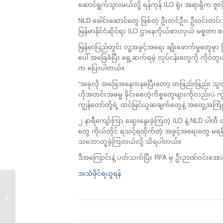
ဆောင်ရွက်သွားမယ်လို့ ရန်ကုန် ILO ရုံး အရာရှိက ဇ
NLD ခေါင်းဆောင်တွေ ဖြစ်တဲ့ ဦးတင်ဦး၊ ဦးဝင်းတင်၊ ဦးသန
မြန်မာနိုင်ငံဆိုင်ရာ ILO ဌာနေကိုယ်စားလှယ် မစ္စ
မြန်မာပြည်တွင်း လူ့အခွင့်အရေး ချိုးဖောက်မှုတွေ
ပေါ် အခြေခံပြီး ရှေ့ဆက်ရမဲ့ လုပ်ငန်းတွေကို ကိုင်
က ပြောပါတယ်။
“အခုလို အခြေအနေကနပြေီးတော့ တဖြည်းဖြည်း သူတို့ 
ဟိုအတင်းအဓမ္မ ခိုင်းစေတဲ့ကိစ္စတွေများကိုလည်းပဲ 
ကျွန်တော်တို့ရဲ့ ထင်မြင်ယူဆချက်တွေနဲ့ အတွေ့အကြုံ
၂ နာရီကျော်ကြာ ဆွေးနွေးခဲ့ကြတဲ့ ILO နဲ့ NLD ပ
တွေ ကိုယ်တိုင် ရသင့်ရထိုက်တဲ့ အခွင့်အရေးတွေ မရ
သဘောတူခဲ့ကြတယ်လို့ သိရပါတယ်။
ဒီအကြောင်းနဲ့ ပတ်သက်ပြီး RFA မှ ဦးဉာဏ်ဝင်း
အသံဖိုင်ရယူရန်
ကရင်ပြည်နယ် ဖာပွန်ခရိုင်ထိုးစစ်မှာ...