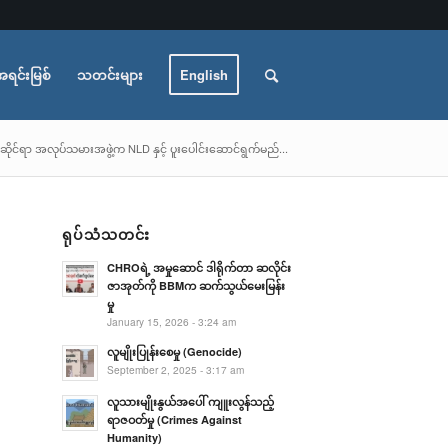
အရင်းမြစ်
သတင်းများ
English
ိုင်ရာ အလုပ်သမားအဖွဲ့က NLD နှင့် ပူးပေါင်းဆောင်ရွက်မည်...
ရုပ်သံသတင်း
CHROရဲ့ အမှုဆောင် ဒါရိုက်တာ ဆလိုင်း
ဇာအုတ်ကို BBMက ဆက်သွယ်မေးမြန်း
မှု
January 15, 2026 - 3:24 am
လူမျိုးပြုန်းစေမှု (Genocide)
September 2, 2025 - 3:17 am
လူသားမျိုးနွယ်အပေါ် ကျူးလွန်သည့်
ရာဇဝတ်မှု (Crimes Against
Humanity)