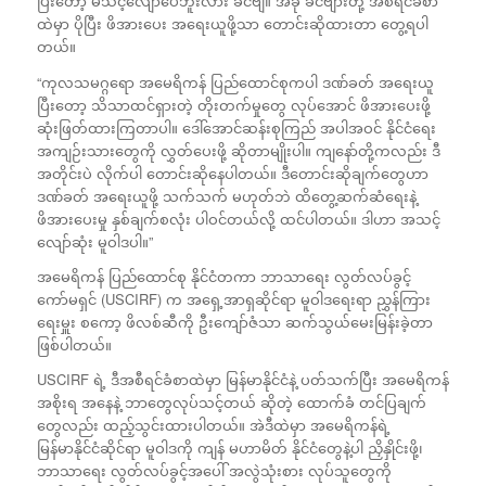
ပြီးတော့ မသင့်လျော်ပေဘူးလား ခင်ဗျ။ အခု ခင်ဗျားတို့ အစီရင်ခံစာ
ထဲမှာ ပိုပြီး ဖိအားပေး အရေးယူဖို့သာ တောင်းဆိုထားတာ တွေ့ရပါ
တယ်။
“ကုလသမဂ္ဂရော အမေရိကန် ပြည်ထောင်စုကပါ ဒဏ်ခတ် အရေးယူ
ပြီးတော့ သိသာထင်ရှားတဲ့ တိုးတက်မှုတွေ လုပ်အောင် ဖိအားပေးဖို့
ဆုံးဖြတ်ထားကြတာပါ။ ဒေါ်အောင်ဆန်းစုကြည် အပါအဝင် နိုင်ငံရေး
အကျဉ်းသားတွေကို လွှတ်ပေးဖို့ ဆိုတာမျိုးပါ။ ကျနော်တို့ကလည်း ဒီ
အတိုင်းပဲ လိုက်ပါ တောင်းဆိုနေပါတယ်။ ဒီတောင်းဆိုချက်တွေဟာ
ဒဏ်ခတ် အရေးယူဖို့ သက်သက် မဟုတ်ဘဲ ထိတွေ့ဆက်ဆံရေးနဲ့
ဖိအားပေးမှု နှစ်ချက်စလုံး ပါဝင်တယ်လို့ ထင်ပါတယ်။ ဒါဟာ အသင့်
လျော်ဆုံး မူဝါဒပါ။”
အမေရိကန် ပြည်ထောင်စု နိုင်ငံတကာ ဘာသာရေး လွတ်လပ်ခွင့်
ကော်မရှင် (USCIRF) က အရှေ့အာရှဆိုင်ရာ မူဝါဒရေးရာ ညွှန်ကြား
ရေးမှူး စကော့ ဖိလစ်ဆီကို ဦးကျော်ဇံသာ ဆက်သွယ်မေးမြန်းခဲ့တာ
ဖြစ်ပါတယ်။
USCIRF ရဲ့ ဒီအစီရင်ခံစာထဲမှာ မြန်မာနိုင်ငံနဲ့ ပတ်သက်ပြီး အမေရိကန်
အစိုးရ အနေနဲ့ ဘာတွေလုပ်သင့်တယ် ဆိုတဲ့ ထောက်ခံ တင်ပြချက်
တွေလည်း ထည့်သွင်းထားပါတယ်။ အဲဒီထဲမှာ အမေရိကန်ရဲ့
မြန်မာနိုင်ငံဆိုင်ရာ မူဝါဒကို ကျန် မဟာမိတ် နိုင်ငံတွေနဲ့ပါ ညှိနှိုင်းဖို့၊
ဘာသာရေး လွတ်လပ်ခွင့်အပေါ် အလွဲသုံးစား လုပ်သူတွေကို