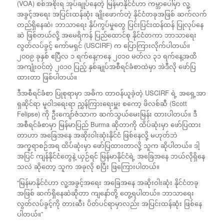
(VOA) စစ်အစိုးရ အုပ်ချုပ်နေတဲ့ မြန်မာနိုင်ငံဟာ ကမ္ဘာပေါ်မှာ လူ့
အခွင့်အရေး အပြင်းထန်ဆုံး ချိုးဖောက်တဲ့ နိုင်ငံတခုအဖြစ် ဆက်လက်
တည်ရှိနေဆဲ၊ ဘာသာရေး နှိပ်ကွပ်မှုတွေ ပြင်းပြင်းထန်ထန် ပြုလုပ်နေ
ဆဲ ဖြစ်တယ်လို့
အမေရိကန် ပြည်ထောင်စု နိုင်ငံတကာ ဘာသာရေး
လွတ်လပ်ခွင့် ကော်မရှင် (USCIRF) က ပြောကြားလိုက်ပါတယ်။
၂၀၀၉ ခုနှစ် ဧပြီလ ၁ ရက်နေ့ကနေ ၂၀၁၀ မတ်လ ၃၁ ရက်နေ့အထိ
အကျုံးဝင်တဲ့ ၂၀၁၀ ပြည့် နှစ်ချုပ်အစီရင်ခံစာထဲမှာ အဲဒီလို ဖော်ပြ
ထားတာ ဖြစ်ပါတယ်။
ဒီအစီရင်ခံစာ ပြုစုရာမှာ အဓိက တာဝန်ယူခဲ့တဲ့ USCIRF ရဲ့ အရှေ့အာ
ရှဆိုင်ရာ မူဝါဒရေးရာ ညွှန်ကြားရေးမှူး စကော့ ဖိလစ်ဆီ (Scott
Felipse) ကို ဦးကျော်ဇံသာက ဆက်သွယ်မေးမြန်း ထားပါတယ်။ ဒီ
အစီရင်ခံစာမှာ မြန်မာပြည် Burma ဆိုတာကို ထိပ်ဆုံးမှာ ဖော်ပြထား
တာဟာ အခြေအနေ အဆိုးဝါးဆုံးနိုင်ငံ ဖြစ်နေလို့ မဟုတ်ဘဲ
အက္ခရာစဉ်အရ ထိပ်ဆုံးမှာ ဖော်ပြထားတာလို့ သူက ဆိုပါတယ်။ ဒါ့
အပြင် ကျန်နိုင်ငံတွေနဲ့ ယှဉ်ရင် မြန်မာနိုင်ငံရဲ့ အခြေအနေ ဘယ်လိုရှိနေ
သလဲ ဆိုတော့ သူက အခုလို စပြီး ဖြကြေားပါတယ်။
“မြန်မာနိုင်ငံဟာ လူ့အခွင့်အရေး အခြေအနေ အဆိုးဝါးဆုံး နိုင်ငံတခု
အဖြစ် ဆက်ရှိနေဆဲဆိုတာ ကျနော်တို့ တွေ့ရပါတယ်။ ဘာသာရေး
လွတ်လပ်ခွင့်ကို တားဆီး ပိတ်ပင်ရာမှာလည်း အပြင်းထန်ဆုံး ဖြစ်နေ
ပါတယ်။”