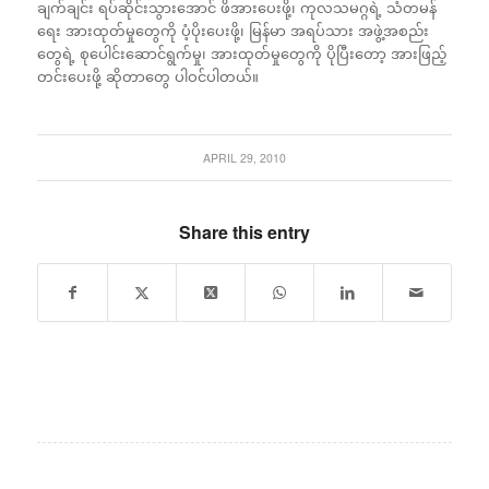
ချက်ချင်း ရပ်ဆိုင်းသွားအောင် ဖိအားပေးဖို့၊ ကုလသမဂ္ဂရဲ့ သံတမန်
ရေး အားထုတ်မှုတွေကို ပံ့ပိုးပေးဖို့၊ မြန်မာ အရပ်သား အဖွဲ့အစည်း
တွေရဲ့ စုပေါင်းဆောင်ရွက်မှု၊ အားထုတ်မှုတွေကို ပိုပြီးတော့ အားဖြည့်
တင်းပေးဖို့ ဆိုတာတွေ ပါဝင်ပါတယ်။
APRIL 29, 2010
Share this entry