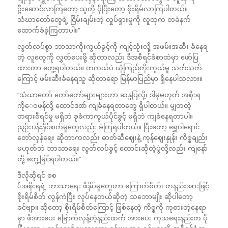
ဦးဆောင်လာကြတော့ သူတို့ ပိုပြီးတော့ စိုးရိမ်လာကြပါတယ်။
သံဃာတော်တွေရဲ့ ငြိမ်းချမ်းတဲ့ လှုပ်ရှားမှုကို လူထုက တခဲနက်
ထောက်ခံခဲ့ကြတာပါ။”
လွတ်လပ်စွာ ဘာသာကိုးကွယ်ခွင့်ကို ကျင့်သုံးလို့ အဖမ်းအဆီး ခံနေရ
တဲ့ လူတွေကို လွှတ်ပေးဖို့ ဆိုတာလည်း ဒီအစီရင်ခံစာထဲမှာ ဖော်ပြ
ထားတာ တွေ့ရပါတယ်။ တကယ်ပဲ ယုံကြည်ကိုးကွယ်မှု သက်သက်
ကြောင့် ဖမ်းဆီးခံနေရသူ ဆိုတာရော မြန်မာပြည်မှာ ရှိနေပါသလား။
“သံဃာတော် တော်တော်များများဟာ ဆန္ဒပြလို့၊ ဒါမှမဟုတ် အစိုးရ
ကိုေဝဖန်လို့ ထောင်ဒဏ် ကျခံနေရတာတွေ ရှိပါတယ်။ မျှတတဲ့
တရားစီရင်မှု မရှိဘဲ ခုခံကာကွယ်ပိုင်ခွင့် မရှိဘဲ ကျခံနေရတာပါ။
ညှဉ်းပန်းနှိပ်စက်မှုတွေလည်း ခံကြရပါတယ်။ ပြီးတော့ ရွှေဝါရောင်
တော်လှန်ရေး ဆိုတာကလည်း ဓာတ်ဆီဈေးနဲ့ ကုန်ဈေးနှုန်း ကိစ္စချည်း
မဟုတ်ဘဲ ဘာသာရေး လွတ်လပ်ခွင့် တောင်းဆိုတဲ့ပွဲလို့လည်း ကျနော်
တို့ တွေ့မြင်ရပါတယ်။”
ဒီလိုဆိုရင် စစ
်အစိုးရရဲ့ ဘာသာရေး ဖိနှိပ်မှုတွေဟာ ကြောက်စိတ်၊ တနည်းအားဖြင့်
စိုးရိမ်စိတ် လွန်ကဲပြီး လုပ်နေတယ်ဆိုတဲ့ သဘောမျိုး ဆိုပါတော့
ခင်ဗျာ။ ဆိုတော့ စိုးရိမ်စိတ်ကြောင့် ဖြစ်နေတဲ့ ကိစ္စကို ကုစားတဲ့နေရာ
မှာ ဖိအားပေး ခြောက်လှန့်တဲ့နည်းထက် အားပေး ကုသရေးနည်းက ပို