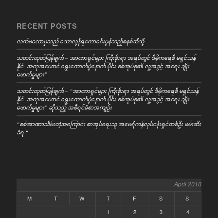
RECENT POSTS
လက်ဗလောမှသည် သောလွန်ရကောင်ေးမွန်သည့်စနစ်ဆီသို့
သတင်းထုတ်ပြန်ချက် – အာဏာရှင်များ ကြီးစိုးရာ အရပ်တွင် ဒီမိုကရေစီ မရှင်သန်
နိုင်- အတုအယောင် ရွေးကောက်ပွဲနောက် ပိုင်း စစ်အုပ်စု၏ လူ့အခွင့် အရေး ချိုး
ဖောက်မှုများ”
သတင်းထုတ်ပြန်ချက် – “အာဏာရှင်များ ကြီးစိုးရာ အရပ်တွင် ဒီမိုကရေစီ မရှင်သန်
နိုင်- အတုအယောင် ရွေးကောက်ပွဲနောက် ပိုင်း စစ်အုပ်စု၏ လူ့အခွင့် အရေး ချိုး
ဖောက်မှုများ” ဆိုသည့် အစီရင်ခံစာအကျဉ်း
“စစ်အာဏာသိမ်းတဲ့အကြောင်း စာအုပ်ရေးသူ အမေရိကန်လုပ်ငန်းရှင်တစ်ဦး ဖမ်းဆီး
ခံရ “
April 2010
M
T
W
T
F
S
S
1
2
3
4