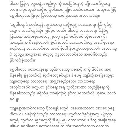
ဒါဟာ မြန်မာ့ လူ့အဖွဲ့အစည်းမှာကို အခြေခံနေတဲ့ ချိုးဖောက်မှုတွေ
လား၊ ဒါမှမဟုတ် အစိုးရ မူဝါဒအရ ချိုးဖောက်တာလား၊ အထူးသဖြင့်
ရွှေဝါရောင်အပြီးမှာ ဖြစ်လာတဲ့ အခြေအနေများလားခင်ဗျ။
“ရွှေဝါရောင် တော်လှန်ရေးမှာတော့ အစိုးရရဲ့ ဘာသာရေး နှိပ်ကွပ်မှု
တွေက အပေါ်လွင်ဆုံး ဖြစ်ခဲ့ပါတယ်။ ဒါပေမဲ့ ဘာသာရေး ဖိနှိပ်မှု
ပြဿနာ အများစုကတော့ ၂၀၀၇ ခုနှစ် မတိုင်ခင် ဟိုးအေဝးကြီး
ကတည်းက ရှိနေခဲ့တာပါ။ မွတ်ဆလင် ဘာသာဝင်တွေ အပေါ်မှာရော
ခရစ်ယာန် ဘာသာဝင်တွေ အပေါ်မှာပါ နှိပ်ကွပ်လာခဲ့တာပါ။ အလားတူ
ပဲ သူတို့နဲ့ အယူအဆ မတူတဲ့ ဗုဒ္ဓဘာသာဝင်တွေ အပေါ်မှာလည်း
နှိပ်ကွပ်ခဲ့တာပါ။”
ရွှေဝါရောင် တော်လှန်ရေး တုန်းကတော့ စစ်အစိုးရကို နိုင်ငံရေးအရ
စိန်ခေါ်မှု ရှိခဲ့တယ်လို့ ဆိုပါတော့ခင်ဗျာ။ ဒါပေမဲ့ ကျန်တဲ့အချိန်တွေမှာ
ကျတော့ရော ဘာသာရေး အဖွဲ့အစည်းတွေ၊ ဘာသာရေး
အသိုင်းအဝိုင်းတွေဟာ နိုင်ငံရေးအရ သူတို့အာဏာ တည်မြဲရေးကို
စိန်ခေါ်တာလည်း မရှိဘဲနဲ့ ဘာကြောင့် နှိပ်ကွပ်ရတယ်လို့ ယူဆပါသလဲ
ခင်ဗျ။
“ကျနော့်အထင်ကတော့ ဗိုလ်ချုပ်တွေရဲ့ အနေအထားက အားပျော့နေ
ပါတယ်။ ဒါကြောင့်လည်း ဘာသာရေး လွတ်လပ်ခွင့်နဲ့အတူ ပြည်သူ
တွေရဲ့ လွတ်လပ်ခွင့်တွေကိုပါ ချုပ်ချယ်ထားတာပါ။ ဒီလို အခြေအနေ
မျိုးမှာ ရွှေဝါရောင် တော်လှန်ရေးကြ သံဃာတော်တွေက လူထုကို