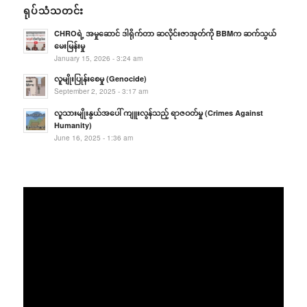
ရုပ်သံသတင်း
CHROရဲ့ အမှုဆောင် ဒါရိုက်တာ ဆလိုင်းဇာအုတ်ကို BBMက ဆက်သွယ်
မေးမြန်းမှု
January 15, 2026 - 3:24 am
လူမျိုးပြုန်းစေမှု (Genocide)
September 2, 2025 - 3:17 am
လူသားမျိုးနွယ်အပေါ် ကျူးလွန်သည့် ရာဇဝတ်မှု (Crimes Against
Humanity)
June 16, 2025 - 1:36 am