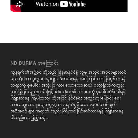
ND BURMA အကြောင်း
ကွန်ရက်၏အဖွဲ့ဝင် တို့သည် မြန်မာနိုင်ငံရှိ လူမှု အသိုင်းအဝိုင်းများတွင်
မည်သို့သော ဒုက္ခဝေဒနာများ ခံစားနေရပုံ အကြောင်း အဖြစ်မှန် အမှန်
တရားကို စုပေါင်း အသုံးပြုကာ၊ လောလောဆယ် စည်းရုံးတိုက်တွန်း
တင်ပြခြင်း နည်းလမ်းဖြင့် စစ်အစိုးရ၏ အာဏာကို စုပေါင်းစိန်ခေါ်ရန်
ကြိုးစားနေ ကြပါသည်။ ထို့အပြင် နိုင်ငံရေး အသွင်ကူးပြောင်း ရေး
ကာလတွင် တရားမျှတမှုနှင့် တာဝန်သိမှုရှိသော လုပ်ဆောင်ချက်
အစီအစဉ်များ အတွက် လည်း ကြိုတင် ပြင်ဆင်ထားရန် ကြိုးစားနေ
ပါသည်။
အပြည့်အစုံ..