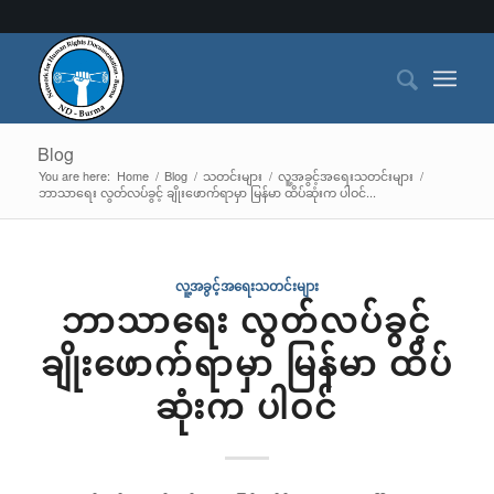
Blog
You are here:
Home
/
Blog
/
သတင်းများ
/
လူ့အခွင့်အရေးသတင်းများ
/
ဘာသာရေး လွတ်လပ်ခွင့် ချိုးဖောက်ရာမှာ မြန်မာ ထိပ်ဆုံးက ပါဝင်...
လူ့အခွင့်အရေးသတင်းများ
ဘာသာရေး လွတ်လပ်ခွင့်
ချိုးဖောက်ရာမှာ မြန်မာ ထိပ်
ဆုံးက ပါဝင်