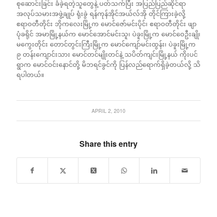
စုဆောင်းခြင်း ခံခဲ့ရတဲ့သူတွေနဲ့ ပတ်သက်ပြီး အပြည်ပြည်ဆိုင်ရာ
အလုပ်သမားအဖွဲ့ချုပ် ရုံးခွဲ ရန်ကုန်အိုင်အယ်လ်အို တိုင်ကြားခဲ့လို့
ဧရာဝတီတိုင်း ဘိုကလေးမြို့က မောင်ဇော်မင်းပိုင်၊ ဧရာဝတီတိုင်း ဖျာ
ပုံခရိုင် အမာမြို့နယ်က မောင်အောင်မင်းသူ၊ ပဲခူးမြို့က မောင်ဝေဦးချို၊
မကွေးတိုင်း တောင်တွင်းကြီးမြို့က မောင်ကျော်မင်းထွန်း၊ ပဲခူးမြို့က
၉ တန်းကျောင်းသား မောင်တင်မျိုးတင်နဲ့ သပိတ်ကျင်းမြို့နယ် ကိုးပင်
ရွာက မောင်ဝင်းနောင်တို့ မိဘရင်ခွင်ကို ပြန်လည်ရောက်ရှိခဲ့တယ်လို့ သိ
ရပါတယ်။
APRIL 2, 2010
Share this entry