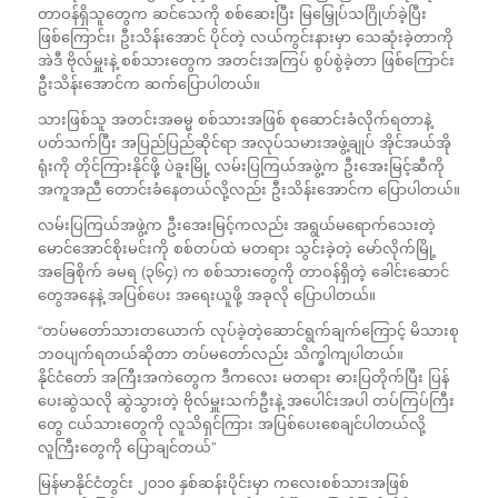
တာဝန်ရှိသူတွေက ဆင်သေကို စစ်ဆေးပြီး မြမြှေုပ်သဂြိုဟ်ခဲ့ပြီး
ဖြစ်ကြောင်း၊ ဦးသိန်းအောင် ပိုင်တဲ့ လယ်ကွင်းနားမှာ သေဆုံးခဲ့တာကို
အဲဒီ ဗိုလ်မှူးနဲ့ စစ်သားတွေက အတင်းအကြပ် စွပ်စွဲခဲ့တာ ဖြစ်ကြောင်း
ဦးသိန်းအောင်က ဆက်ပြောပါတယ်။
သားဖြစ်သူ အတင်းအဓမ္မ စစ်သားအဖြစ် စုဆောင်းခံလိုက်ရတာနဲ့
ပတ်သက်ပြီး အပြည်ပြည်ဆိုင်ရာ အလုပ်သမားအဖွဲ့ချုပ် အိုင်အယ်အို
ရုံးကို တိုင်ကြားနိုင်ဖို့ ပဲခူးမြို့ လမ်းပြကြယ်အဖွဲ့က ဦးအေးမြင့်ဆီကို
အကူအညီ တောင်းခံနေတယ်လို့လည်း ဦးသိန်းအောင်က ပြောပါတယ်။
လမ်းပြကြယ်အဖွဲ့က ဦးအေးမြင့်ကလည်း အရွယ်မရောက်သေးတဲ့
မောင်အောင်စိုးမင်းကို စစ်တပ်ထဲ မတရား သွင်းခဲ့တဲ့ မော်လိုက်မြို့
အခြေစိုက် ခမရ (၃၆၄) က စစ်သားတွေကို တာဝန်ရှိတဲ့ ခေါင်းဆောင်
တွေအနေနဲ့ အပြစ်ပေး အရေးယူဖို့ အခုလို ပြောပါတယ်။
“တပ်မတော်သားတယောက် လုပ်ခဲ့တဲ့ဆောင်ရွက်ချက်ကြောင့် မိသားစု
ဘဝပျက်ရတယ်ဆိုတာ တပ်မတော်လည်း သိက္ခါကျပါတယ်။
နိုင်ငံတော် အကြီးအကဲတွေက ဒီကလေး မတရား ဓားပြတိုက်ပြီး ပြန်
ပေးဆွဲသလို ဆွဲသွားတဲ့ ဗိုလ်မှူးသက်ဦးနဲ့ အပေါင်းအပါ တပ်ကြပ်ကြီး
တွေ ငယ်သားတွေကို လူသိရှင်ကြား အပြစ်ပေးစေချင်ပါတယ်လို့
လူကြီးတွေကို ပြောချင်တယ်”
မြန်မာနိုင်ငံတွင်း ၂၀၁၀ နှစ်ဆန်းပိုင်းမှာ ကလေးစစ်သားအဖြစ်