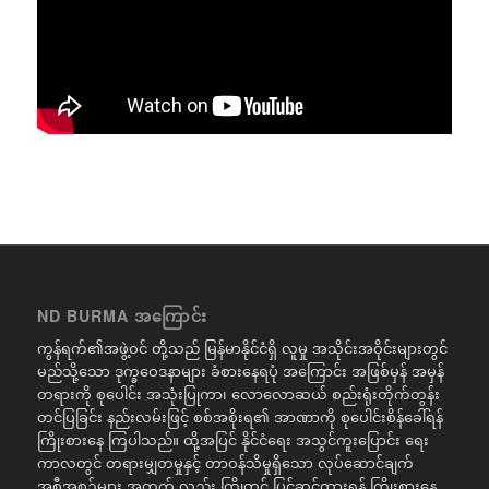
ND BURMA အကြောင်း
ကွန်ရက်၏အဖွဲ့ဝင် တို့သည် မြန်မာနိုင်ငံရှိ လူမှု အသိုင်းအဝိုင်းများတွင်
မည်သို့သော ဒုက္ခဝေဒနာများ ခံစားနေရပုံ အကြောင်း အဖြစ်မှန် အမှန်
တရားကို စုပေါင်း အသုံးပြုကာ၊ လောလောဆယ် စည်းရုံးတိုက်တွန်း
တင်ပြခြင်း နည်းလမ်းဖြင့် စစ်အစိုးရ၏ အာဏာကို စုပေါင်းစိန်ခေါ်ရန်
ကြိုးစားနေ ကြပါသည်။ ထို့အပြင် နိုင်ငံရေး အသွင်ကူးပြောင်း ရေး
ကာလတွင် တရားမျှတမှုနှင့် တာဝန်သိမှုရှိသော လုပ်ဆောင်ချက်
အစီအစဉ်များ အတွက် လည်း ကြိုတင် ပြင်ဆင်ထားရန် ကြိုးစားနေ