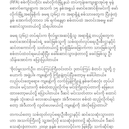
(RFA) စစ်ကိုင်းတိုင်း မော်လိုက်မြို့နယ် တပ်ကုန်းကျေးရွာအုပ်စု မှန်
စောက်ကျေးရွာက အသက် ၁၅ နှစ်အရွယ် မောင်အောင်စိုးမင်းကို မော်
လိုက်မြို့အခြေစိုက် ခမရ (၃၆၄) က အရာရှိနဲ့ စစ်သားတွေက ပြီးခဲ့တဲ့
နှစ် အောက်တိုဘာလ ၁၆ ရက်နေ့မှာ စစ်တပ်ထဲ
အတင်းအဓမ္မ ခေါ်
ဆောင်သွားတယ်လို့ သိရပါတယ်။
ခမရ (၃၆၄) တပ်ရင်းက ဗိုလ်မှူးအဆင့်ရှိသူ အရာရှိနဲ့ တပည့်တွေက
မောင်အောင်စိုးမင်းရဲ့ ဖခင်ဖြစ်သူကို သစ်ထုတ်လုပ်ရေးဦးစီးဌာနပိုင်
ဆင်တကောင်ကို သတ်တယ်လို့ စွပ်စွဲခြိမ်းခြောက်ကာ သားဖြစ်သူကို
စစ်တပ်ထဲဝင်ရမယ်ဆိုပြီး ခေါ်ဆောင်သွားခဲ့တာလို့ ဖခင်ဖြစ်သူ ဦး
သိန်းအောင်က ပြောပြပါတယ်။
“ဗိုလ်မှူးသက်ဦး၊ တပ်ကြပ်ကြီးဝင်းတင်၊ ဒုတပ်ကြပ် စံတင်၊ သူတို့ ၇
ယောက် အဖွဲ့ပါ။ ကျနော့်ကို ကြိုးနဲ့တုပ်ပြီးတော့မှ ခေါ်ပါတယ်။
လည်ပင်းတွေရော။ ကျနော့်ကို လက်ပြန်ကြိုးနဲ့ နှစ်ဖက်စလုံး တုပ်ပါ
တယ်။ မင့်သားကို စစ်ထဲထည့်လိုက်မှ မင်းကြိုးတုပ်တာကို ဖြေပေး
ထားတော့မယ်လို့ ပြောပါတယ်။ ဒီဆင် မင်းသတ်တာ၊ မင်းကို ထောင်
အနှစ် သုံးဆယ် လေးဆယ်ချမှာ၊ အဲဒီကလေး စစ်ထဲ ထည့်လိုက်ရင်
တော့ အဲဒီဟာကို လွတ်ပေးမယ်လို့ ကျနော့်ကို အဲလိုပြောတာပါ”
တကယ်တော့ သစ်ထုတ်လုပ်ရေးဦးစီးဌာနပိုင် ဆင်သေဆုံးသွားတာ
ဟာ အသက်ကြီးလို့ သူ့အလိုလို သေဆုံးခဲ့တာလို့ ဆိုပါတယ်။ ဒီဆင်
သေဆုံးခဲ့တာဟာ ၂၀၀၉ ခုနှစ် လေးလပိုင်းက ဖြစ်ပြီး သက်ဆိုင်ရာ