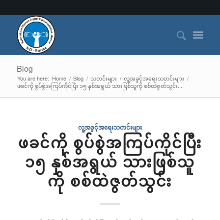
Blog
You are here:
Home
/
Blog
/
သတင်းများ
/
လူ့အခွင့်အရေးသတင်းများ
/
ဖခင်ကို စွပ်စွဲအကြပ်ကိုင်ပြီး ၁၅ နှစ်အရွယ် သားဖြစ်သူကို စစ်ထဲဇွတ်သွင်း...
လူ့အခွင့်အရေးသတင်းများ
ဖခင်ကို စွပ်စွဲအကြပ်ကိုင်ပြီး
၁၅ နှစ်အရွယ် သားဖြစ်သူ
ကို စစ်ထဲဇွတ်သွင်း