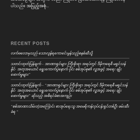
ပါသည်။
အပြည့်အစုံ..
RECENT POSTS
လက်ဗလောမှသည် သောလွန်ရကောင်ေးမွန်သည့်စနစ်ဆီသို့
သတင်းထုတ်ပြန်ချက် – အာဏာရှင်များ ကြီးစိုးရာ အရပ်တွင် ဒီမိုကရေစီ မရှင်သန်
နိုင်- အတုအယောင် ရွေးကောက်ပွဲနောက် ပိုင်း စစ်အုပ်စု၏ လူ့အခွင့် အရေး ချိုး
ဖောက်မှုများ”
သတင်းထုတ်ပြန်ချက် – “အာဏာရှင်များ ကြီးစိုးရာ အရပ်တွင် ဒီမိုကရေစီ မရှင်သန်
နိုင်- အတုအယောင် ရွေးကောက်ပွဲနောက် ပိုင်း စစ်အုပ်စု၏ လူ့အခွင့် အရေး ချိုး
ဖောက်မှုများ” ဆိုသည့် အစီရင်ခံစာအကျဉ်း
“စစ်အာဏာသိမ်းတဲ့အကြောင်း စာအုပ်ရေးသူ အမေရိကန်လုပ်ငန်းရှင်တစ်ဦး ဖမ်းဆီး
ခံရ “